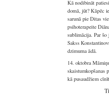
Kā nodibināt paties
domā, jūt? Kāpēc ie
sarunā pie Ditas v
psihoterapeite Diān
sublimācija. Par šo
Sakss Konstantinovs.
dzimuma ādā.
14. oktobra Māmiņu
skaistumkopšanas pa
kā pusaudžiem cīnīt
T