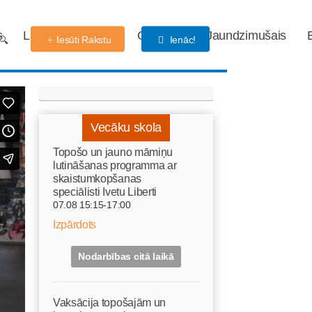
s
Labdarības fonds
Gaidības
Jaundzimušais
Iesūti Rakstu
Ienāc!
Vecāku skola
Topošo un jauno māmiņu
lutināšanas programma ar
skaistumkopšanas
speciālisti Ivetu Liberti
07.08 15:15-17:00
Izpārdots
Nodarbības citā laikā
Vaksācija topošajām un