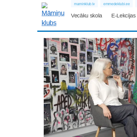
maminklub.lv
emmedeklubi.ee
Vecāku skola
E-Lekcijas