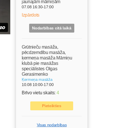
jaunajām māmiņām
07.08 16:30-17:00
Izpārdots
Nodarbības citā laikā
Grūtnieču masāža,
pēcdzemdību masāža,
ķermeņa masāža Māmiņu
klubā pie masāžas
speciālistes Olgas
Gerasimenko
Ķermeņa masāža
10.08 10:00-17:00
Brīvo vietu skaits:
4
Pieteikties
Visas nodarbības