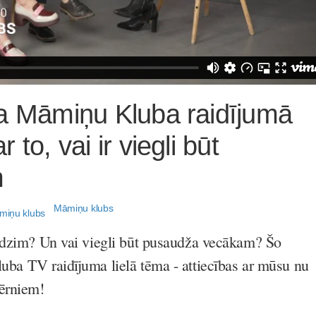
ra Māmiņu Kluba raidījumā
 to, vai ir viegli būt
m
Māmiņu klubs
udzim? Un vai viegli būt pusaudža vecākam? Šo
ba TV raidījuma lielā tēma - attiecības ar mūsu nu
ērniem!