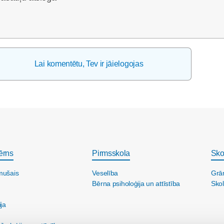
Lai komentētu, Tev ir jāielogojas
ērns
Pirmsskola
Sko
mušais
Veselība
Grā
Bērna psiholoģija un attīstība
Skol
ija