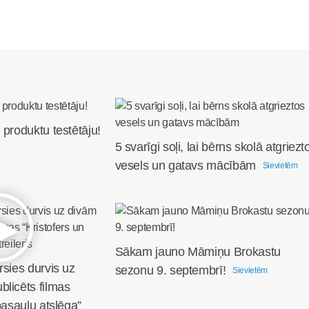
 produktu testētāju!
5 svarīgi soļi, lai bērns skolā atgriezt
vesels un gatavs mācībām
Sievietēm
Sākam jauno Māmiņu Brokastu
rsies durvis uz
sezonu 9. septembrī!
Sievietēm
licēts filmas
pasauļu atslēga”