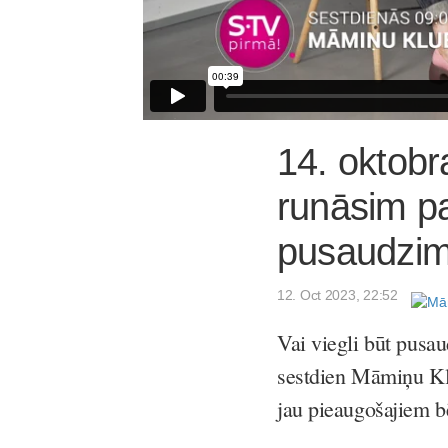
14. oktob
runāsim par
pusaudzi
12. Oct 2023, 22:52
Vai viegli būt pusa
sestdien Māmiņu Klu
jau pieaugošajiem b