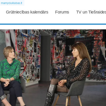
mamyciuklubas.lt
Grūtniecības kalendārs
Forums
TV un Tiešraide