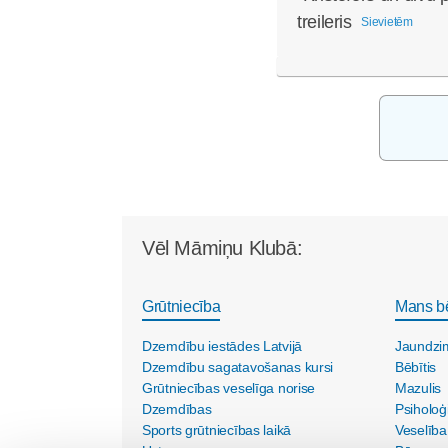
treileris
Sievietēm
Vēl Māmiņu Klubā:
Grūtniecība
Mans b
Dzemdību iestādes Latvijā
Jaundzi
Dzemdību sagatavošanas kursi
Bēbītis
Grūtniecības veselīga norise
Mazulis
Dzemdības
Psiholoģ
Sports grūtniecības laikā
Veselība