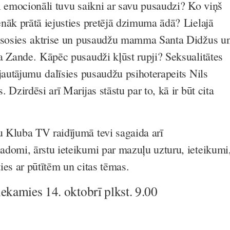
i emocionāli tuvu saikni ar savu pusaudzi? Ko viņš
nāk prātā iejusties pretējā dzimuma ādā? Lielajā
iesosies aktrise un pusaudžu mamma Santa Didžus u
a Zande. Kāpēc pusaudži kļūst rupji? Seksualitātes
 jautājumu dalīsies pusaudžu psihoterapeits Nils
 Dzirdēsi arī Marijas stāstu par to, kā ir būt cita
 Kluba TV raidījumā tevi sagaida arī
domi, ārstu ieteikumi par mazuļu uzturu, ieteikumi
ies ar pūtītēm un citas tēmas.
iekamies 14. oktobrī plkst. 9.00