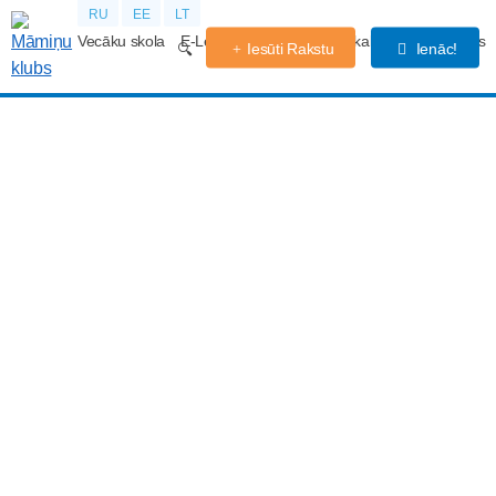
RU
EE
LT
Vecāku skola
E-Lekcijas
Grūtniecības kalendārs
Forums
Iesūti Rakstu
Ienāc!