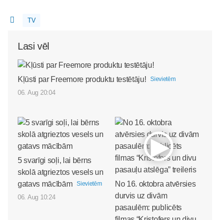
TV
Lasi vēl
Kļūsti par Freemore produktu testētāju!
Sievietēm
06. Aug 20:04
5 svarīgi soļi, lai bērns
skolā atgrieztos vesels un
gatavs mācībām
No 16. oktobra atvērsies
Sievietēm
durvis uz divām
06. Aug 10:24
pasaulēm: publicēts
filmas “Kristofers un divu