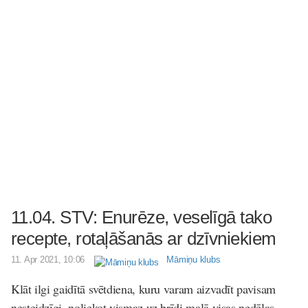
11.04. STV: Enurēze, veselīgā tako
recepte, rotaļāšanās ar dzīvniekiem
11. Apr 2021, 10:06
Māmiņu klubs
Klāt ilgi gaidītā svētdiena, kuru varam aizvadīt pavisam
nesteidzīgi, noliekot vismaz uz brīdi malā visas nedēļas