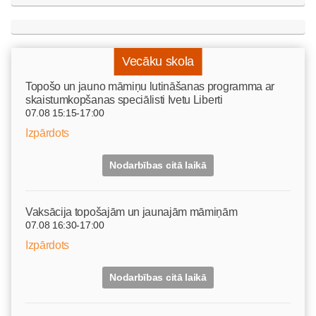
Vecāku skola
Topošo un jauno māmiņu lutināšanas programma ar
skaistumkopšanas speciālisti Ivetu Liberti
07.08 15:15-17:00
Izpārdots
Nodarbības citā laikā
Vaksācija topošajām un jaunajām māmiņām
07.08 16:30-17:00
Izpārdots
Nodarbības citā laikā