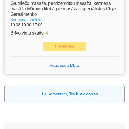
Grūtnieču masāža, pēcdzemdību masāža, ķermeņa
masāža Māmiņu klubā pie masāžas speciālistes Olgas
Gerasimenko
Ķermeņa masāža
10.08 10:00-17:00
Brīvo vietu skaits:
4
Pieteikties
Visas nodarbības
Lai komentētu, Tev ir jāielogojas