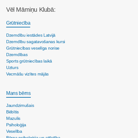
Vēl Māmiņu Klubā:
Grūtniecība
Dzemdību iestādes Latvijā
Dzemdību sagatavošanas kursi
Grūtniecības veselīga norise
Dzemdības
Sports grūtniecības laikā
Uzturs
Vecmāšu vizītes mājās
Mans bērns
Jaundzimušais
Bēbītis
Mazulis
Psiholoģija
Veselība
Bērna psiholoģija un attīstība