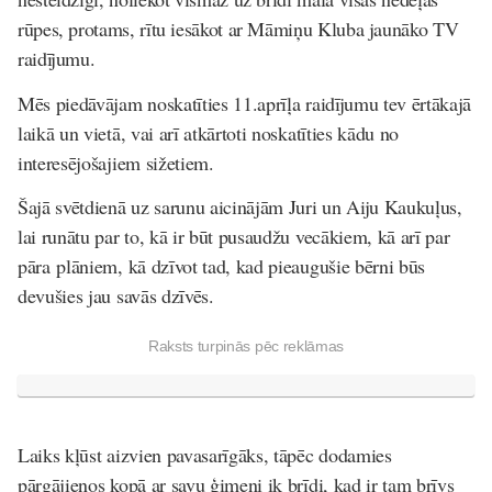
rūpes, protams, rītu iesākot ar Māmiņu Kluba jaunāko TV
raidījumu.
Mēs piedāvājam noskatīties 11.aprīļa raidījumu tev ērtākajā
laikā un vietā, vai arī atkārtoti noskatīties kādu no
interesējošajiem sižetiem.
Šajā svētdienā uz sarunu aicinājām Juri un Aiju Kaukuļus,
lai runātu par to, kā ir būt pusaudžu vecākiem, kā arī par
pāra plāniem, kā dzīvot tad, kad pieaugušie bērni būs
devušies jau savās dzīvēs.
Raksts turpinās pēc reklāmas
Laiks kļūst aizvien pavasarīgāks, tāpēc dodamies
pārgājienos kopā ar savu ģimeni ik brīdi, kad ir tam brīvs