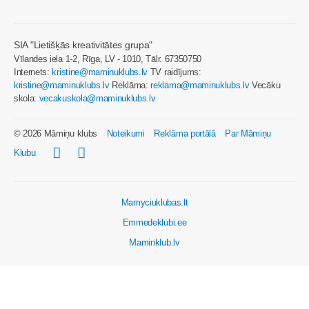
SIA "Lietišķās kreativitātes grupa"
Vīlandes iela 1-2, Rīga, LV - 1010, Tālr. 67350750
Internets:
kristine@maminuklubs.lv
TV raidījums:
kristine@maminuklubs.lv
Reklāma:
reklama@maminuklubs.lv
Vecāku
skola:
vecakuskola@maminuklubs.lv
© 2026 Māmiņu klubs
Noteikumi
Reklāma portālā
Par Māmiņu
Klubu
Mamyciuklubas.lt
Emmedeklubi.ee
Maminklub.lv