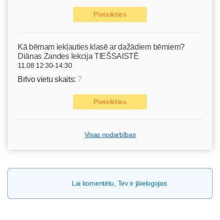
Pieteikties
Kā bērnam iekļauties klasē ar dažādiem bērniem?
Diānas Zandes lekcija TIEŠSAISTĒ
11.08 12:30-14:30
Brīvo vietu skaits:
7
Pieteikties
Visas nodarbības
Lai komentētu, Tev ir jāielogojas