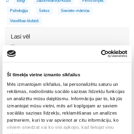
Blogi
Jauno-Māmiņu-Klubs
Pirms-un-pēc
Psiholoģija
Sekss
Sieviete--māmiņa
Veselības-klubiņš
Lasi vēl
Kļūsti par Freemore produktu testētāju!
Sievietēm
06. Aug 20:04
Šī tīmekļa vietne izmanto sīkfailus
Mēs izmantojam sīkfailus, lai personalizētu saturu un
reklāmas, nodrošinātu sociālo saziņas līdzekļu funkcijas
un analizētu mūsu datplūsmu. Informāciju par to, kā jūs
izmantojat mūsu vietni, mēs arī kopīgojam ar saviem
5 svarīgi soļi, lai bērns
sociālās saziņas līdzekļu, reklamēšanas un analīzes
skolā atgrieztos vesels un
partneriem, kuri to var apvienot ar citu informāciju, ko
gatavs mācībām
No 16. oktobra atvērsies
Sievietēm
viņiem sniedzat vai ko viņi apkopo, kad lietojat viņu
durvis uz divām
06. Aug 10:24