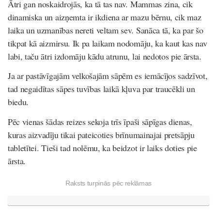
Ātri gan noskaidrojās, ka tā tas nav. Mammas zina, cik
dinamiska un aizņemta ir ikdiena ar mazu bērnu, cik maz
laika un uzmanības nereti veltam sev. Sanāca tā, ka par šo
tikpat kā aizmirsu. Ik pa laikam nodomāju, ka kaut kas nav
labi, taču ātri izdomāju kādu atrunu, lai nedotos pie ārsta.
Ja ar pastāvīgajām velkošajām sāpēm es iemācījos sadzīvot,
tad negaidītas sāpes tuvības laikā kļuva par traucēkli un
biedu.
Pēc vienas šādas reizes sekoja trīs īpaši sāpīgas dienas,
kuras aizvadīju tikai pateicoties brīnumainajai pretsāpju
tabletītei. Tieši tad nolēmu, ka beidzot ir laiks doties pie
ārsta.
Raksts turpinās pēc reklāmas