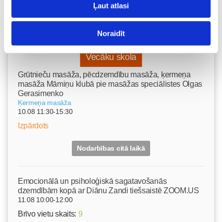
Ļaut atlasi
Noraidīt
Vecāku skola
Grūtnieču masāža, pēcdzemdību masāža, ķermeņa
masāža Māmiņu klubā pie masāžas speciālistes Olgas
Gerasimenko
Ķermeņa masāža
10.08 11:30-15:30
Izpārdots
Nodarbības citā laikā
Emocionālā un psiholoģiskā sagatavošanās
dzemdībām kopā ar Diānu Zandi tiešsaistē ZOOM.US
11.08 10:00-12:00
Brīvo vietu skaits:
9