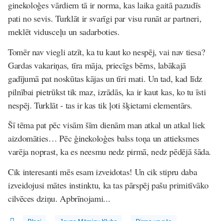
ginekoloģes vārdiem tā ir norma, kas laika gaitā pazudīs
pati no sevis. Turklāt ir svarīgi par visu runāt ar partneri,
meklēt vidusceļu un sadarboties.
Tomēr nav viegli atzīt, ka tu kaut ko nespēj, vai nav tiesa?
Gardas vakariņas, tīra māja, priecīgs bērns, labākajā
gadījumā pat noskūtas kājas un tīri mati. Un tad, kad līdz
pilnībai pietrūkst tik maz, izrādās, ka ir kaut kas, ko tu īsti
nespēj. Turklāt - tas ir kas tik ļoti šķietami elementārs.
Šī tēma pat pēc visām šīm dienām man atkal un atkal liek
aizdomāties… Pēc ģinekoloģes balss toņa un attieksmes
varēja noprast, ka es neesmu nedz pirmā, nedz pēdējā šāda.
Cik interesanti mēs esam izveidotas! Un cik stipru daba
izveidojusi mātes instinktu, ka tas pārspēj pašu primitīvāko
cilvēces dziņu. Apbrīnojami...