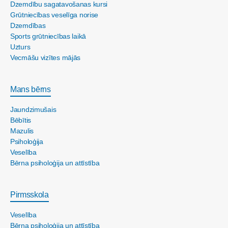
Dzemdību sagatavošanas kursi
Grūtniecības veselīga norise
Dzemdības
Sports grūtniecības laikā
Uzturs
Vecmāšu vizītes mājās
Mans bērns
Jaundzimušais
Bēbītis
Mazulis
Psiholoģija
Veselība
Bērna psiholoģija un attīstība
Pirmsskola
Veselība
Bērna psiholoģija un attīstība