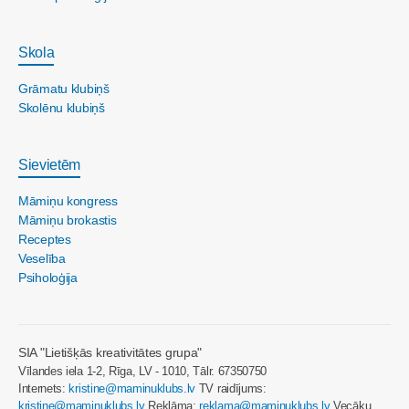
Skola
Grāmatu klubiņš
Skolēnu klubiņš
Sievietēm
Māmiņu kongress
Māmiņu brokastis
Receptes
Veselība
Psiholoģija
SIA "Lietišķās kreativitātes grupa"
Vīlandes iela 1-2, Rīga, LV - 1010, Tālr. 67350750
Internets:
kristine@maminuklubs.lv
TV raidījums:
kristine@maminuklubs.lv
Reklāma:
reklama@maminuklubs.lv
Vecāku