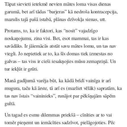
Tāpat sievieti ietekmē nevien mātes loma visas dienas
garumā, bet arī tādas “barjeras” kā nedroša kontracepcija,
mazulis tajā pašā istabā, plānas dzīvokļa sienas, utt.
Protams, to, ka ir faktori, kas “nosit” vajadzīgo
noskaņojumu, zina visi.
Bet, esot mammai, tas ir kas
savādāks. Ir jāiemācās atstāt savu mātes lomu, un tas nav
viegli. Jo nepietiek ar to, ka šīs domas tiek izmestas no
galvas – tas viss ir cieši iesakņojies mūsu zemapziņā. Un
tur iekļūt ir grūti.
Manā gadījumā varēja būt, ka kādā brīdī vainīga ir arī
mugura, taču kā ārste, tā arī es (mazliet vēlāk) sapratām, ka
tas nav īstais “vaininieks”, runājot par pēkšņajām sāpēm
gultā.
Un tagad es esmu dilemmas priekšā – cīnīties ar to vai
tomēr pieņemt un iemācīties sadzīvot, pielāgojoties. Pēc