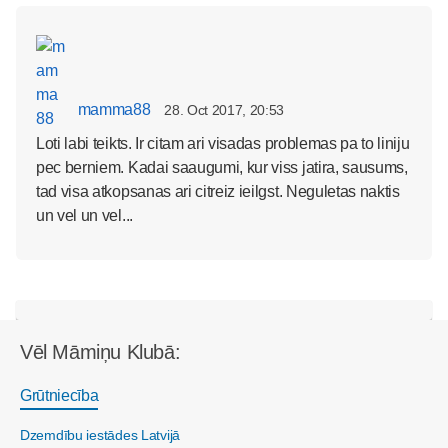
mamma88
28. Oct 2017, 20:53
Loti labi teikts. Ir citam ari visadas problemas pa to liniju
pec berniem. Kadai saaugumi, kur viss jatira, sausums,
tad visa atkopsanas ari citreiz ieilgst. Neguletas naktis
un vel un vel...
Vēl Māmiņu Klubā:
Grūtniecība
Dzemdību iestādes Latvijā