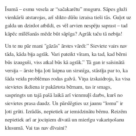
Īsumā – esmu vesela ar “sačakarētu” muguru. Sāpes gluži
vienkārši atstarojas, arī slikto dūšu izraisa tieši tās.
Guļot uz
galda un dzirdot atbildi, es vēl arvien nespēju saprast – tad
kāpēc mīlēšanās mēdz būt sāpīga? Agrāk taču tā nebija!
Un te nu pār mani "gāzās" ārstes vārdi:” Sieviete vairs nav
tāda, kāda bija agrāk. Vari pateikt vīram, ka tad, kad bērni
būs izauguši, viss atkal būs kā agrāk.”
Tā gan ir saīsinātā
versija – ārste bija ļoti laipna un sirsnīga, stāstīja par to, ka
šāda veida problēmas rodas galvā. Viņa izskaidroja, ka visa
sievietes ikdiena ir pakārtota bērnam, tas ir smags,
saspringts un tajā pašā laikā arī vienmuļš darbs, kurš no
sievietes prasa daudz. Un pārslēgties uz jaunu “lomu” ir
ļoti grūti. Izrādās, nepietiek ar iemidzinātu bērnu. Reizēm
nepietiek arī ar jociņiem divatā un mierīgu vakariņošanu
klusumā. Vai tas nav dīvaini?