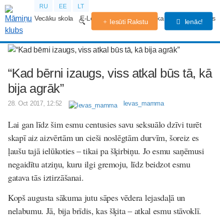
RU
EE
LT
Vecāku skola
E-Lekcijas
Grūtniecības kalendārs
Forums
Iesūti Rakstu
Ienāc!
“Kad bērni izaugs, viss atkal būs tā, kā
bija agrāk”
28. Oct 2017, 12:52
Ievas_mamma
Lai gan līdz šim esmu centusies savu seksuālo dzīvi turēt
skapī aiz aizvērtām un cieši noslēgtām durvīm, šoreiz es
ļaušu tajā ielūkoties – tikai pa šķirbiņu. Jo esmu saņēmusi
negaidītu atziņu, kuru ilgi gremoju, līdz beidzot esmu
gatava tās iztirzāšanai.
Kopš augusta sākuma jutu sāpes vēdera lejasdaļā un
nelabumu. Jā, bija brīdis, kas šķita – atkal esmu stāvoklī.