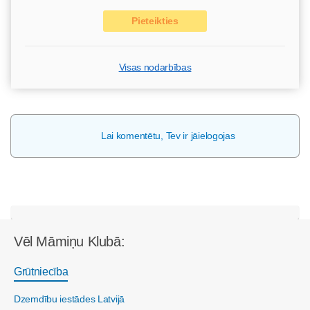
Pieteikties
Visas nodarbības
Lai komentētu, Tev ir jāielogojas
Vēl Māmiņu Klubā:
Grūtniecība
Dzemdību iestādes Latvijā