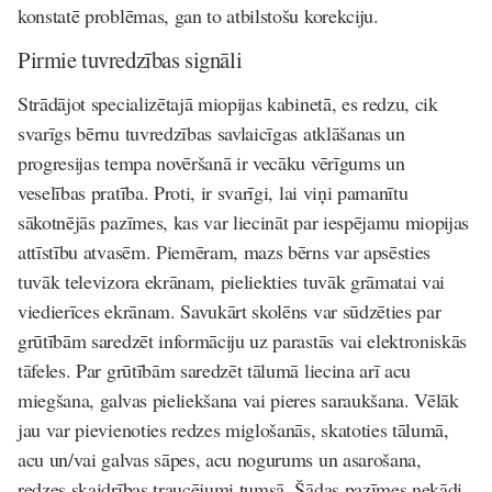
konstatē problēmas, gan to atbilstošu korekciju.
Pirmie tuvredzības signāli
Strādājot specializētajā miopijas kabinetā, es redzu, cik
svarīgs bērnu tuvredzības savlaicīgas atklāšanas un
progresijas tempa novēršanā ir vecāku vērīgums un
veselības pratība. Proti, ir svarīgi, lai viņi pamanītu
sākotnējās pazīmes, kas var liecināt par iespējamu miopijas
attīstību atvasēm. Piemēram, mazs bērns var apsēsties
tuvāk televizora ekrānam, pieliekties tuvāk grāmatai vai
viedierīces ekrānam. Savukārt skolēns var sūdzēties par
grūtībām saredzēt informāciju uz parastās vai elektroniskās
tāfeles. Par grūtībām saredzēt tālumā liecina arī acu
miegšana, galvas pieliekšana vai pieres saraukšana. Vēlāk
jau var pievienoties redzes miglošanās, skatoties tālumā,
acu un/vai galvas sāpes, acu nogurums un asarošana,
redzes skaidrības traucējumi tumsā. Šādas pazīmes nekādi