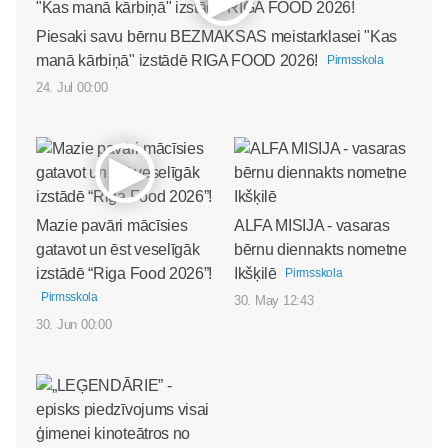
Piesaki savu bērnu BEZMAKSAS meistarklasei "Kas
manā kārbiņā" izstādē RIGA FOOD 2026!
Pirmsskola
24. Jul 00:00
Mazie pavāri mācīsies
ALFA MISIJA - vasaras
gatavot un ēst veselīgāk
bērnu diennakts nometne
izstādē “Riga Food 2026”!
Ikšķilē
Pirmsskola
Pirmsskola
30. May 12:43
30. Jun 00:00