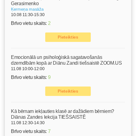
Gerasimenko
Ķermeņa masāža
10.08 11:30-15:30
Brīvo vietu skaits:
2
Pieteikties
Emocionālā un psiholoģiskā sagatavošanās
dzemdībām kopā ar Diānu Zandi tiešsaistē ZOOM.US
11.08 10:00-12:00
Brīvo vietu skaits:
9
Pieteikties
Kā bērnam iekļauties klasē ar dažādiem bērniem?
Diānas Zandes lekcija TIEŠSAISTĒ
11.08 12:30-14:30
Brīvo vietu skaits:
7