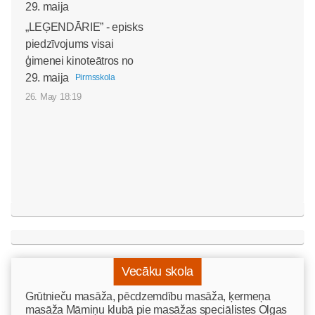
„LEĢENDĀRIE” - episks
piedzīvojums visai
ģimenei kinoteātros no
29. maija
Pirmsskola
26. May 18:19
Vecāku skola
Grūtnieču masāža, pēcdzemdību masāža, ķermeņa
masāža Māmiņu klubā pie masāžas speciālistes Olgas