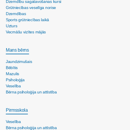
Dzemdību sagatavošanas kursi
Grūtniecības veselīga norise
Dzemdības
Sports grūtniecības laikā
Uzturs
Vecmāšu vizītes mājās
Mans bērns
Jaundzimušais
Bēbītis
Mazulis
Psiholoģija
Veselība
Bērna psiholoģija un attīstība
Pirmsskola
Veselība
Bērna psiholoģija un attīstība