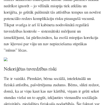
nedrīkst ignorēt – jo vēlīnāk miopija tiek atklāta un
koriģēta, jo grūtāk palēnināt tās attīstības tempus un novērst
potenciālo redzes komplikāciju risku pieaugušā vecumā.
Tikpat svarīga ir arī šī kabineta nodrošinātā regulārā
tuvredzības kontrole – sistemātiski mērījumi un
izmeklējumi, lai pārliecinātos, ka esošā miopijas korekcija
nav kļuvusi par vāju un nav nepieciešama stiprākas
”mīnus” lēcas.
Nekoriģētas tuvredzības riski
Tie ir vairāki. Pirmkārt, bērna sociālā, intelektuālā un
fiziskā attīstība, pašvērtējuma zudums. Bērns, slikti redzot,
domā, ka ar viņu kaut kas nav kārtībā, viņam ir grūti sekot
stundas vielai un to apgūt, iekļauties vienaudžu sociālajās
aktivitātēs, piedalīties fiziskajās nodarbībās. Šie faktori var