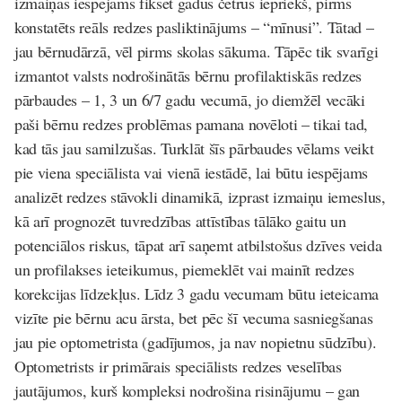
izmaiņas iespējams fiksēt gadus četrus iepriekš, pirms
konstatēts reāls redzes pasliktinājums – “mīnusi”. Tātad –
jau bērnudārzā, vēl pirms skolas sākuma. Tāpēc tik svarīgi
izmantot valsts nodrošinātās bērnu profilaktiskās redzes
pārbaudes – 1, 3 un 6/7 gadu vecumā, jo diemžēl vecāki
paši bērnu redzes problēmas pamana novēloti – tikai tad,
kad tās jau samilzušas. Turklāt šīs pārbaudes vēlams veikt
pie viena speciālista vai vienā iestādē, lai būtu iespējams
analizēt redzes stāvokli dinamikā, izprast izmaiņu iemeslus,
kā arī prognozēt tuvredzības attīstības tālāko gaitu un
potenciālos riskus, tāpat arī saņemt atbilstošus dzīves veida
un profilakses ieteikumus, piemeklēt vai mainīt redzes
korekcijas līdzekļus. Līdz 3 gadu vecumam būtu ieteicama
vizīte pie bērnu acu ārsta, bet pēc šī vecuma sasniegšanas
jau pie optometrista (gadījumos, ja nav nopietnu sūdzību).
Optometrists ir primārais speciālists redzes veselības
jautājumos, kurš kompleksi nodrošina risinājumu – gan