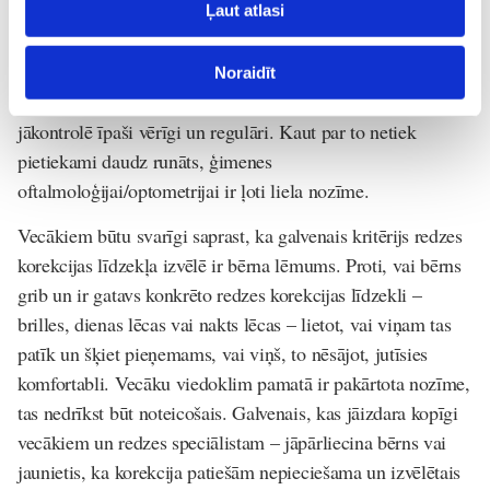
viņiem pašiem ir brilles, tāpēc viņi izprot redzes veselības
Ļaut atlasi
nozīmi, uztraucas par savām atvasēm. Gribu uzsvērt –
tuvredzības attīstībā iedzimtībai ir liela nozīme, tāpēc
Noraidīt
vecākiem ar šo acu problēmu savu bērnu redzes veselība
jākontrolē īpaši vērīgi un regulāri. Kaut par to netiek
pietiekami daudz runāts, ģimenes
oftalmoloģijai/optometrijai ir ļoti liela nozīme.
Vecākiem būtu svarīgi saprast, ka galvenais kritērijs redzes
korekcijas līdzekļa izvēlē ir bērna lēmums. Proti, vai bērns
grib un ir gatavs konkrēto redzes korekcijas līdzekli –
brilles, dienas lēcas vai nakts lēcas – lietot, vai viņam tas
patīk un šķiet pieņemams, vai viņš, to nēsājot, jutīsies
komfortabli. Vecāku viedoklim pamatā ir pakārtota nozīme,
tas nedrīkst būt noteicošais. Galvenais, kas jāizdara kopīgi
vecākiem un redzes speciālistam – jāpārliecina bērns vai
jaunietis, ka korekcija patiešām nepieciešama un izvēlētais