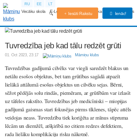
RU
EE
LT
Vecāku skola
E-Lekcijas
Grūtniecības kalendārs
Forums
Iesūti Rakstu
Ienāc!
Tuvredzība jeb kad tālu redzēt grūti
01. Oct 2023, 23:17
Māmiņu klubs
Tuvredzības gadījumā cilvēks var viegli saredzēt blakus un
netālu esošos objektus, bet tam grūtības sagādā atpazīt
lielākā attālumā esošus objektus un cilvēku sejas. Bērni,
sēžot pēdējās solu rindās, piemēram, ar grūtībām var izlasīt
uz tāfeles rakstīto. Tuvredzības jeb medicīniski – miopijas
gadījumā gaismas stari fokusējas pirms tīklenes, tāpēc attēls
veidojas neass. Tuvredzība tiek koriģēta ar mīnus stipruma
lēcām un diemžēl, atšķirībā no citiem redzes defektiem,
rada lielāku komplikāciju risku nākotnē.