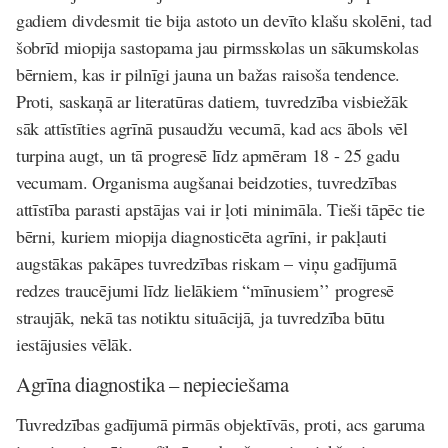
gadiem divdesmit tie bija astoto un devīto klašu skolēni, tad
šobrīd miopija sastopama jau pirmsskolas un sākumskolas
bērniem, kas ir pilnīgi jauna un bažas raisoša tendence.
Proti, saskaņā ar literatūras datiem, tuvredzība visbiežāk
sāk attīstīties agrīnā pusaudžu vecumā, kad acs ābols vēl
turpina augt, un tā progresē līdz apmēram 18 - 25 gadu
vecumam. Organisma augšanai beidzoties, tuvredzības
attīstība parasti apstājas vai ir ļoti minimāla. Tieši tāpēc tie
bērni, kuriem miopija diagnosticēta agrīni, ir pakļauti
augstākas pakāpes tuvredzības riskam – viņu gadījumā
redzes traucējumi līdz lielākiem “mīnusiem’’ progresē
straujāk, nekā tas notiktu situācijā, ja tuvredzība būtu
iestājusies vēlāk.
Agrīna diagnostika – nepieciešama
Tuvredzības gadījumā pirmās objektīvās, proti, acs garuma