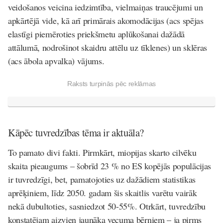
veidošanos veicina iedzimtība, vielmaiņas traucējumi un
apkārtējā vide, kā arī primārais akomodācijas (acs spējas
elastīgi piemēroties priekšmetu aplūkošanai dažādā
attālumā, nodrošinot skaidru attēlu uz tīklenes) un sklēras
(acs ābola apvalka) vājums.
Raksts turpinās pēc reklāmas
Kāpēc tuvredzības tēma ir aktuāla?
To pamato divi fakti. Pirmkārt, miopijas skarto cilvēku
skaita pieaugums – šobrīd 23 % no ES kopējās populācijas
ir tuvredzīgi, bet, pamatojoties uz dažādiem statistikas
aprēķiniem, līdz 2050. gadam šis skaitlis varētu vairāk
nekā dubultoties, sasniedzot 50-55%. Otrkārt, tuvredzību
konstatējam aizvien jaunāka vecuma bērniem – ja pirms