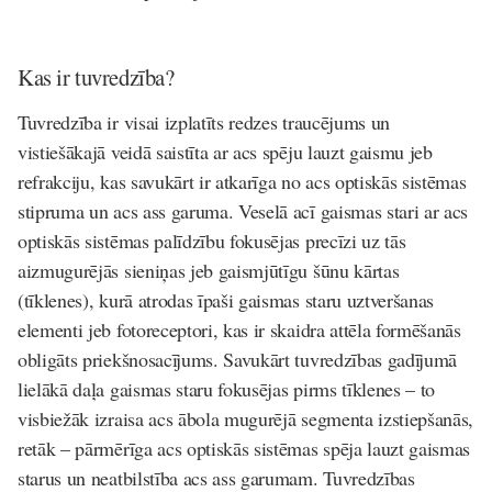
Kas ir tuvredzība?
Tuvredzība ir visai izplatīts redzes traucējums un
vistiešākajā veidā saistīta ar acs spēju lauzt gaismu jeb
refrakciju, kas savukārt ir atkarīga no acs optiskās sistēmas
stipruma un acs ass garuma. Veselā acī gaismas stari ar acs
optiskās sistēmas palīdzību fokusējas precīzi uz tās
aizmugurējās sieniņas jeb gaismjūtīgu šūnu kārtas
(tīklenes), kurā atrodas īpaši gaismas staru uztveršanas
elementi jeb fotoreceptori, kas ir skaidra attēla formēšanās
obligāts priekšnosacījums. Savukārt tuvredzības gadījumā
lielākā daļa gaismas staru fokusējas pirms tīklenes – to
visbiežāk izraisa acs ābola mugurējā segmenta izstiepšanās,
retāk – pārmērīga acs optiskās sistēmas spēja lauzt gaismas
starus un neatbilstība acs ass garumam. Tuvredzības