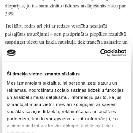
dioptrijas, jo tas samazinātu tīklenes atslāņošanās risku par
23%.
Treškārt, rodas arī citi ar redzes veselību nesaistīti
pašsajūtas traucējumi – acu pastiprinātas piepūles rezultātā
saspringst plecu un kakla muskuļi, tiek traucēta asinsrite un
adekvāta smadzeņu apasiņošana utt.
Svarīgi saprast, ka atbilstoši nekoriģēta tuvredzība progresē
straujāk un dažādi “alternatīvi” risinājumi nedarbojas.
Šī tīmekļa vietne izmanto sīkfailus
Proti, miopijas gadījumā nepalīdz nekādi plaši popularizētie
Mēs izmantojam sīkfailus, lai personalizētu saturu un
redzes “treniņi” un acs muskuļu stiprināšana – dioptrijas
reklāmas, nodrošinātu sociālo saziņas līdzekļu funkcijas
“notrenēt nost” nav iespējams. Tuvredzības gadījumā
un analizētu mūsu datplūsmu. Informāciju par to, kā jūs
redzes pasliktināšanos rada acs garuma izmaiņas vai acs
izmantojat mūsu vietni, mēs arī kopīgojam ar saviem
optiskās sistēmas (radzenes vai lēcas) neatbilstošs stiprums,
sociālās saziņas līdzekļu, reklamēšanas un analīzes
savukārt redzes treniņi spēj uzlabot tikai acs muskuļu
partneriem, kuri to var apvienot ar citu informāciju, ko
darbību vai abu acu sadarbību, bet nespēj ietekmēt šādu
viņiem sniedzat vai ko viņi apkopo, kad lietojat viņu
pakalpojumus.