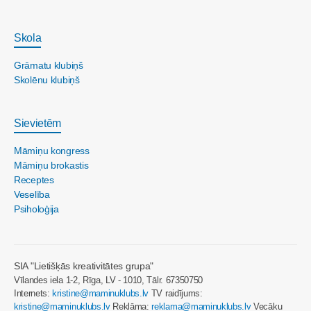
Skola
Grāmatu klubiņš
Skolēnu klubiņš
Sievietēm
Māmiņu kongress
Māmiņu brokastis
Receptes
Veselība
Psiholoģija
SIA "Lietišķās kreativitātes grupa"
Vīlandes iela 1-2, Rīga, LV - 1010, Tālr. 67350750
Internets:
kristine@maminuklubs.lv
TV raidījums:
kristine@maminuklubs.lv
Reklāma:
reklama@maminuklubs.lv
Vecāku