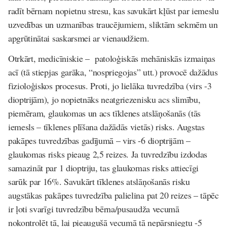
radīt bērnam nopietnu stresu, kas savukārt kļūst par iemeslu
uzvedības un uzmanības traucējumiem, sliktām sekmēm un
apgrūtinātai saskarsmei ar vienaudžiem.
Otrkārt, medicīniskie – patoloģiskās mehāniskās izmaiņas
acī (tā stiepjas garāka, “nospriegojas” utt.) provocē dažādus
fizioloģiskos procesus. Proti, jo lielāka tuvredzība (virs -3
dioptrijām), jo nopietnāks neatgriezenisku acs slimību,
piemēram, glaukomas un acs tīklenes atslāņošanās (tās
iemesls – tīklenes plīšana dažādās vietās) risks. Augstas
pakāpes tuvredzības gadījumā – virs -6 dioptrijām –
glaukomas risks pieaug 2,5 reizes. Ja tuvredzību izdodas
samazināt par 1 dioptriju, tas glaukomas risks attiecīgi
sarūk par 16%. Savukārt tīklenes atslāņošanās risku
augstākas pakāpes tuvredzība palielina pat 20 reizes – tāpēc
ir ļoti svarīgi tuvredzību bērna/pusaudža vecumā
nokontrolēt tā, lai pieaugušā vecumā tā nepārsniegtu -5