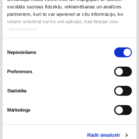
gatavot un ēst veselīgāk
bērnu diennakts nometne
sociālās saziņas līdzekļu, reklamēšanas un analīzes
izstādē “Riga Food 2026”!
Ikšķilē
Pirmsskola
partneriem, kuri to var apvienot ar citu informāciju, ko
Pirmsskola
30. May 12:43
viņiem sniedzat vai ko viņi apkopo, kad lietojat viņu
30. Jun 00:00
pakalpojumus.
Piekrišanas
Nepieciešams
izvēle
Preferences
„LEĢENDĀRIE” - episks
piedzīvojums visai
Statistika
ģimenei kinoteātros no
29. maija
Pirmsskola
26. May 18:19
Mārketings
Rādīt detalizēti