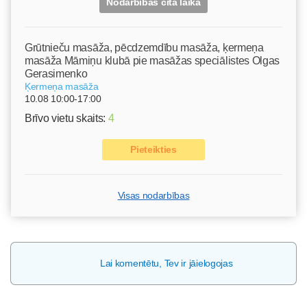
Nodarbības citā laikā
Grūtnieču masāža, pēcdzemdību masāža, ķermeņa
masāža Māmiņu klubā pie masāžas speciālistes Olgas
Gerasimenko
Ķermeņa masāža
10.08 10:00-17:00
Brīvo vietu skaits:
4
Pieteikties
Visas nodarbības
Lai komentētu, Tev ir jāielogojas