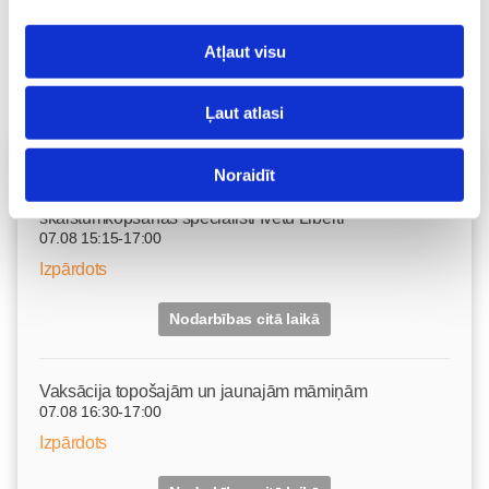
Atļaut visu
Ļaut atlasi
Vecāku skola
Noraidīt
Topošo un jauno māmiņu lutināšanas programma ar
skaistumkopšanas speciālisti Ivetu Liberti
07.08 15:15-17:00
Izpārdots
Nodarbības citā laikā
Vaksācija topošajām un jaunajām māmiņām
07.08 16:30-17:00
Izpārdots