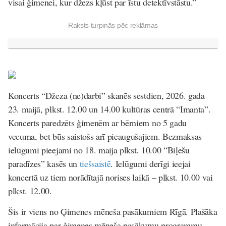
visai ģimenei, kur džezs kļūst par īstu detektīvstāstu
.”
Raksts turpinās pēc reklāmas
Koncerts “Džeza (ne)darbi” skanēs sestdien, 2026. gada
23. maijā, plkst. 12.00 un 14.00 kultūras centrā “Imanta”.
Koncerts paredzēts ģimenēm ar bērniem no 5 gadu
vecuma, bet būs saistošs arī pieaugušajiem. Bezmaksas
ielūgumi pieejami no 18. maija plkst. 10.00 “Biļešu
paradīzes” kasēs un
tiešsaistē
. Ielūgumi derīgi ieejai
koncertā uz tiem norādītajā norises laikā – plkst. 10.00 vai
plkst. 12.00.
Šis ir viens no Ģimenes mēneša pasākumiem Rīgā. Plašāka
informācija par ģimenes mēneša pasākumu programmu