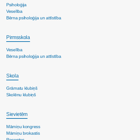
Psiholoģija
Veselība
Bērna psiholoģija un attīstība
Pirmsskola
Veselība
Bērna psiholoģija un attīstība
Skola
Grāmatu klubiņš
Skolēnu klubiņš
Sievietēm
Māmiņu kongress
Māmiņu brokastis
Receptes