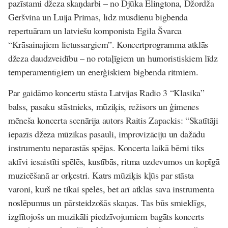
pazīstami džeza skaņdarbi – no Djūka Elingtona, Džordža
Gēršvina un Luija Primas, līdz mūsdienu bigbenda
repertuāram un latviešu komponista Egila Švarca
“Krāsainajiem lietussargiem”. Koncertprogramma atklās
džeza daudzveidību – no rotaļīgiem un humoristiskiem līdz
temperamentīgiem un enerģiskiem bigbenda ritmiem.
Par gaidāmo koncertu stāsta Latvijas Radio 3 “Klasika”
balss, pasaku stāstnieks, mūziķis, režisors un ģimenes
mēneša koncerta scenārija autors Raitis Zapackis: “
Skatītāji
iepazīs džeza mūzikas pasauli, improvizāciju un dažādu
instrumentu neparastās spējas. Koncerta laikā bērni tiks
aktīvi iesaistīti spēlēs, kustībās, ritma uzdevumos un kopīgā
muzicēšanā ar orķestri. Katrs mūziķis kļūs par stāsta
varoni, kurš ne tikai spēlēs, bet arī atklās sava instrumenta
noslēpumus un pārsteidzošās skaņas. Tas būs smieklīgs,
izglītojošs un muzikāli piedzīvojumiem bagāts koncerts