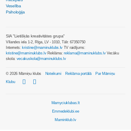
Veselība
Psiholoģija
SIA "Lietišķās kreativitātes grupa"
Vīlandes iela 1-2, Rīga, LV - 1010, Tālr. 67350750
Internets:
kristine@maminuklubs.lv
TV raidījums:
kristine@maminuklubs.lv
Reklāma:
reklama@maminuklubs.lv
Vecāku
skola:
vecakuskola@maminuklubs.lv
© 2026 Māmiņu klubs
Noteikumi
Reklāma portālā
Par Māmiņu
Klubu
Mamyciuklubas.lt
Emmedeklubi.ee
Maminklub.lv