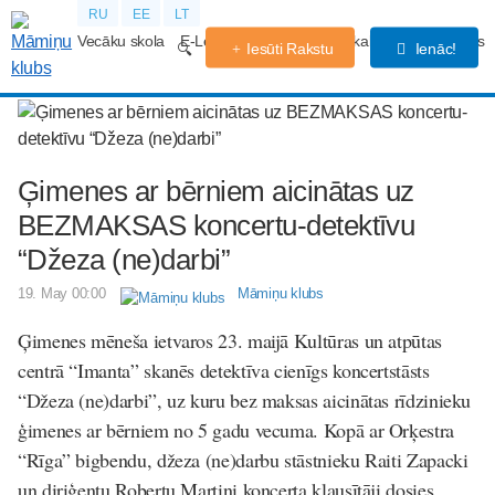
RU
EE
LT
Vecāku skola
E-Lekcijas
Grūtniecības kalendārs
Forums
Iesūti Rakstu
Ienāc!
Ģimenes ar bērniem aicinātas uz
BEZMAKSAS koncertu-detektīvu
“Džeza (ne)darbi”
19. May 00:00
Māmiņu klubs
Ģimenes mēneša ietvaros 23. maijā Kultūras un atpūtas
centrā “Imanta” skanēs detektīva cienīgs koncertstāsts
“Džeza (ne)darbi”, uz kuru bez maksas aicinātas rīdzinieku
ģimenes ar bērniem no 5 gadu vecuma. Kopā ar Orķestra
“Rīga” bigbendu, džeza (ne)darbu stāstnieku Raiti Zapacki
un diriģentu Robertu Martini koncerta klausītāji dosies