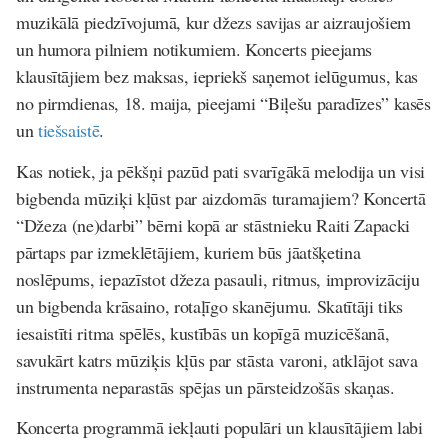
muzikālā piedzīvojumā, kur džezs savijas ar aizraujošiem
un humora pilniem notikumiem. Koncerts pieejams
klausītājiem bez maksas, iepriekš saņemot ielūgumus, kas
no pirmdienas, 18. maija, pieejami “Biļešu paradīzes” kasēs
un
tiešsaistē
.
Kas notiek, ja pēkšņi pazūd pati svarīgākā melodija un visi
bigbenda mūziķi kļūst par aizdomās turamajiem? Koncertā
“Džeza (ne)darbi” bērni kopā ar stāstnieku Raiti Zapacki
pārtaps par izmeklētājiem, kuriem būs jāatšķetina
noslēpums, iepazīstot džeza pasauli, ritmus, improvizāciju
un bigbenda krāsaino, rotaļīgo skanējumu. Skatītāji tiks
iesaistīti ritma spēlēs, kustībās un kopīgā muzicēšanā,
savukārt katrs mūziķis kļūs par stāsta varoni, atklājot sava
instrumenta neparastās spējas un pārsteidzošās skaņas.
Koncerta programmā iekļauti populāri un klausītājiem labi