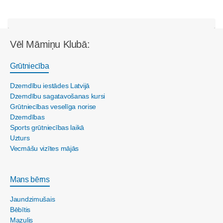
Vēl Māmiņu Klubā:
Grūtniecība
Dzemdību iestādes Latvijā
Dzemdību sagatavošanas kursi
Grūtniecības veselīga norise
Dzemdības
Sports grūtniecības laikā
Uzturs
Vecmāšu vizītes mājās
Mans bērns
Jaundzimušais
Bēbītis
Mazulis