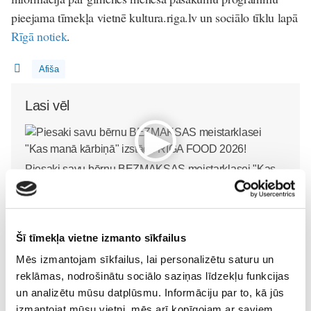
pieejama tīmekļa vietnē
kultura.riga.lv
un sociālo tīklu lapā
Rīgā notiek
.
Afiša
Lasi vēl
Piesaki savu bērnu BEZMAKSAS meistarklasei "Kas
manā kārbiņā" izstādē RIGA FOOD 2026!
Pirmsskola
24. Jul 00:00
Šī tīmekļa vietne izmanto sīkfailus
Mēs izmantojam sīkfailus, lai personalizētu saturu un
reklāmas, nodrošinātu sociālo saziņas līdzekļu funkcijas
un analizētu mūsu datplūsmu. Informāciju par to, kā jūs
Mazie pavāri mācīsies
ALFA MISIJA - vasaras
izmantojat mūsu vietni, mēs arī kopīgojam ar saviem