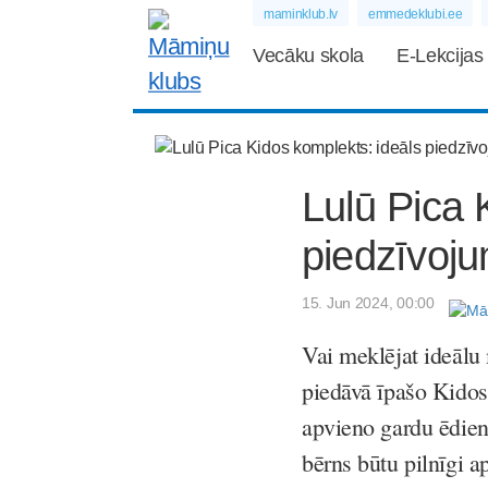
maminklub.lv
emmedeklubi.ee
Vecāku skola
E-Lekcijas
Lulū Pica 
piedzīvoj
15. Jun 2024, 00:00
Vai meklējat ideālu
piedāvā īpašo Kidos
apvieno gardu ēdienu
bērns būtu pilnīgi a