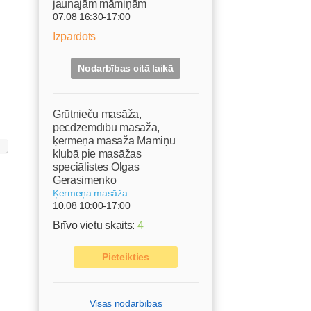
jaunajām māmiņām
07.08 16:30-17:00
Izpārdots
Nodarbības citā laikā
Grūtnieču masāža,
pēcdzemdību masāža,
ķermeņa masāža Māmiņu
klubā pie masāžas
speciālistes Olgas
Gerasimenko
Ķermeņa masāža
10.08 10:00-17:00
Brīvo vietu skaits:
4
Pieteikties
Visas nodarbības