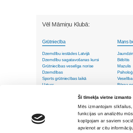
Vēl Māmiņu Klubā:
Grūtniecība
Mans b
Dzemdību iestādes Latvijā
Jaundzi
Dzemdību sagatavošanas kursi
Bēbītis
Grūtniecības veselīga norise
Mazulis
Dzemdības
Psiholoģ
Sports grūtniecības laikā
Veselība
Uzturs
Bērna psi
Vecmāšu vizītes mājās
Šī tīmekļa vietne izmanto 
Mēs izmantojam sīkfailus, 
funkcijas un analizētu mūs
kopīgojam ar saviem sociāl
apvienot ar citu informācij
SIA "Lietišķās kreativitātes grupa"