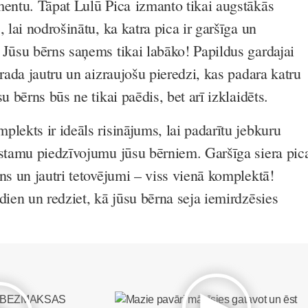
mentu. Tāpat Lulū Pica izmanto tikai augstākās
, lai nodrošinātu, ka katra pica ir garšīga un
 Jūsu bērns saņems tikai labāko! Papildus gardajai
 rada jautru un aizraujošu pieredzi, kas padara katru
u bērns būs ne tikai paēdis, bet arī izklaidēts.
lekts ir ideāls risinājums, lai padarītu jebkuru
rstamu piedzīvojumu jūsu bērniem. Garšīga siera pic
ns un jautri tetovējumi – viss vienā komplektā!
dien un redziet, kā jūsu bērna seja iemirdzēsies