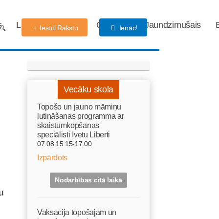
s
Labdarības fonds
Gaidības
Jaundzimušais
Iesūti Rakstu
Ienāc!
Vecāku skola
Topošo un jauno māmiņu
lutināšanas programma ar
skaistumkopšanas
speciālisti Ivetu Liberti
07.08 15:15-17:00
Izpārdots
Nodarbības citā laikā
u
Vaksācija topošajām un