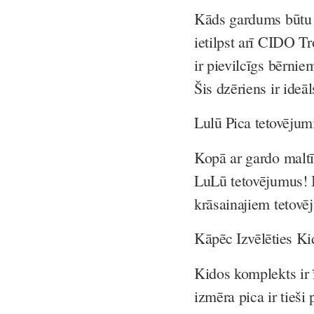
Kāds gardums būtu 
ietilpst arī CIDO Tro
ir pievilcīgs bērni
Šis dzēriens ir ideā
Lulū Pica tetovējum
Kopā ar gardo maltīt
LuLū tetovējumus! B
krāsainajiem tetovē
Kāpēc Izvēlēties K
Kidos komplekts ir ī
izmēra pica ir tieši