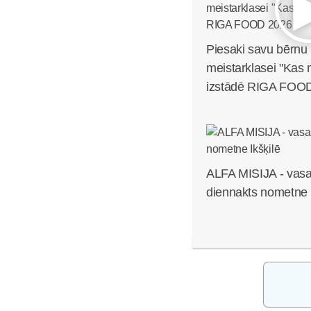
Piesaki savu bēr
meistarklasei "Kas
izstādē RIGA FOOD
ALFA MISIJA - vasa
diennakts nometne I