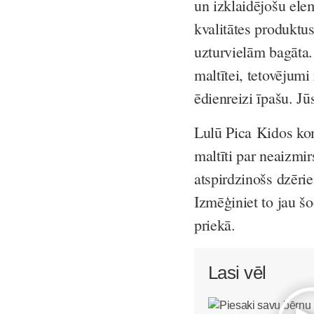
un izklaidējošu ele
kvalitātes produktus
uzturvielām bagāta.
maltītei, tetovējumi
ēdienreizi īpašu. Jūs
Lulū Pica Kidos komp
maltīti par neaizmi
atspirdzinošs dzērie
Izmēģiniet to jau šo
priekā.
Lasi vēl