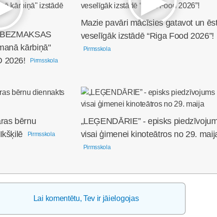
Mazie pavāri mācīsies gatavot un ēs
nu BEZMAKSAS
veselīgāk izstādē “Riga Food 2026”!
 manā kārbiņā"
Pirmsskola
 2026!
Pirmsskola
ras bērnu
„LEĢENDĀRIE” - episks piedzīvoju
kšķilē
visai ģimenei kinoteātros no 29. maij
Pirmsskola
Pirmsskola
Lai komentētu, Tev ir jāielogojas