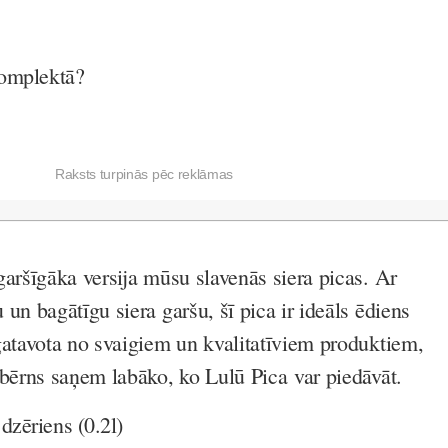
komplektā?
Raksts turpinās pēc reklāmas
garšīgāka versija mūsu slavenās siera picas. Ar
un bagātīgu siera garšu, šī pica ir ideāls ēdiens
gatavota no svaigiem un kvalitatīviem produktiem,
 bērns saņem labāko, ko Lulū Pica var piedāvāt.
dzēriens (0.2l)