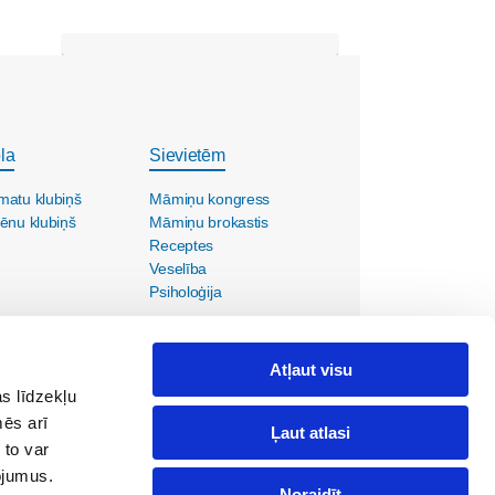
la
Sievietēm
matu klubiņš
Māmiņu kongress
ēnu klubiņš
Māmiņu brokastis
Receptes
Veselība
Psiholoģija
Atļaut visu
s līdzekļu
mēs arī
Ļaut atlasi
 to var
pojumus.
Noraidīt