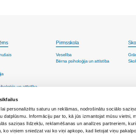
ērns
Pirmsskola
Sko
mušais
Veselība
Grā
Bērna psiholoģija un attīstība
Skol
ija
holoģija un attīstība
sīkfailus
lai personalizētu saturu un reklāmas, nodrošinātu sociālo saziņa
u datplūsmu. Informāciju par to, kā jūs izmantojat mūsu vietni, 
ās saziņas līdzekļu, reklamēšanas un analīzes partneriem, kuri
u, ko viņiem sniedzat vai ko viņi apkopo, kad lietojat viņu pakal