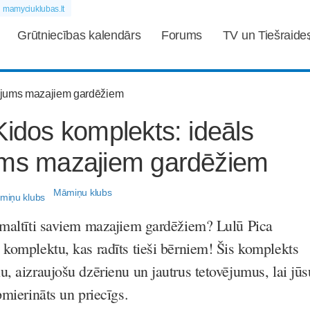
mamyciuklubas.lt
Grūtniecības kalendārs
Forums
TV un Tiešraide
Kidos komplekts: ideāls
ums mazajiem gardēžiem
Māmiņu klubs
 maltīti saviem mazajiem gardēžiem? Lulū Pica
 komplektu, kas radīts tieši bērniem! Šis komplekts
, aizraujošu dzērienu un jautrus tetovējumus, lai jūs
pmierināts un priecīgs.