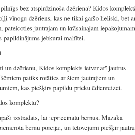
pilnīgs bez atspirdzinoša dzēriena? Kidos komplekt
ļļi vīnogu dzēriens, kas ne tikai garšo lieliski, bet a
em, pateicoties jautrajam un krāsainajam iepakojumam
ls papildinājums jebkurai maltītei.
i
i un dzērienu, Kidos komplekts ietver arī jautrus
ērniem patiks rotāties ar šiem jautrajiem un
jumiem, kas piešķirs papildu prieku ēdienreizei.
idos komplektu?
paši izstrādāts, lai iepriecinātu bērnus. Mazāka
 piemērota bērnu porcijai, un tetovējumi piešķir jautru