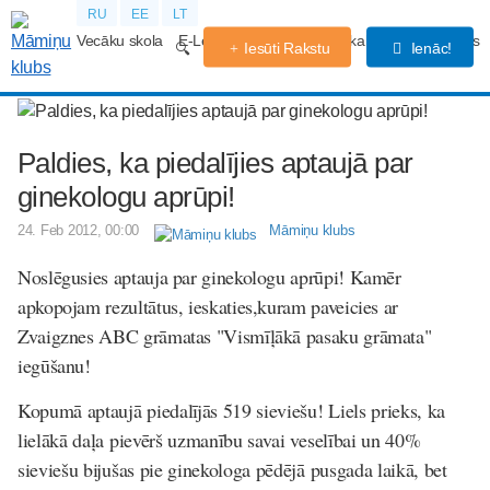
RU
EE
LT
Vecāku skola
E-Lekcijas
Grūtniecības kalendārs
Forums
Iesūti Rakstu
Ienāc!
Paldies, ka piedalījies aptaujā par
ginekologu aprūpi!
24. Feb 2012, 00:00
Māmiņu klubs
Noslēgusies aptauja par ginekologu aprūpi! Kamēr
apkopojam rezultātus, ieskaties,kuram paveicies ar
Zvaigznes ABC grāmatas "Vismīļākā pasaku grāmata"
iegūšanu!
Kopumā aptaujā piedalījās 519 sieviešu! Liels prieks, ka
lielākā daļa pievērš uzmanību savai veselībai un 40%
sieviešu bijušas pie ginekologa pēdējā pusgada laikā, bet