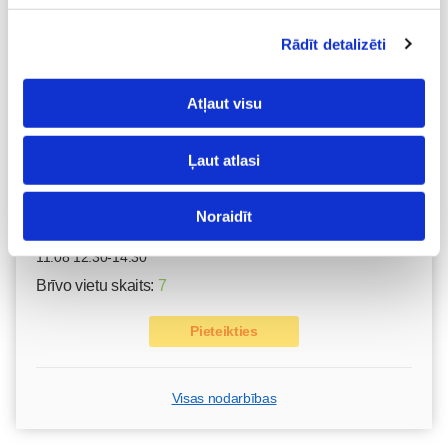
Emocionālā un psiholoģiskā sagatavošanās
Rādīt detalizēti
dzemdībām kopā ar Diānu Zandi tiešsaistē ZOOM.US
11.08 10:00-12:00
Atļaut visu
Brīvo vietu skaits:
9
Pieteikties
Ļaut atlasi
Noraidīt
Kā bērnam iekļauties klasē ar dažādiem bērniem?
Diānas Zandes lekcija TIEŠSAISTĒ
11.08 12:30-14:30
Brīvo vietu skaits:
7
Pieteikties
Visas nodarbības