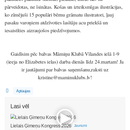
pārveidotas, ne īsinātas. Košas un izteiksmīgas ilustrācijas,
ko zīmējuši 15 populāri bērnu grāmatu ilustratori, ļauj
pasaku varoņiem atdzīvoties lasītāju acu priekšā un
iesaistīties aizraujošos piedzīvojumos.
Gaidīsim pēc balvas Māmiņu Klubā Vīlandes ielā 1-9
(ieeja no Elizabetes ielas) darba dienās līdz 24.martam! Ja
ir jautājumi par balvas saņemšanu,raksti uz
kristine@maminuklubs.lv!
Aptaujas
Lasi vēl
Lielais Ģimeņu Kongress 2026
Jaunumi