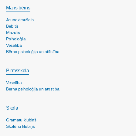
Mans bērns
Jaundzimušais
Bēbītis
Mazulis
Psiholoģija
Veselība
Bērna psiholoģija un attīstība
Pirmsskola
Veselība
Bērna psiholoģija un attīstība
Skola
Grāmatu klubiņš
Skolēnu klubiņš