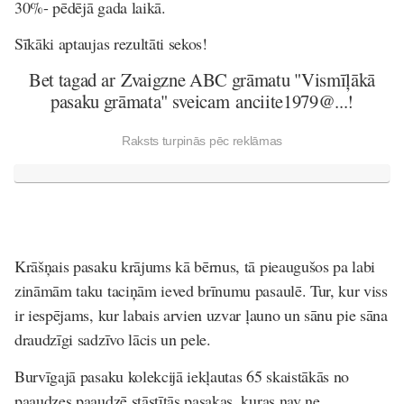
30%- pēdējā gada laikā.
Sīkāki aptaujas rezultāti sekos!
Bet tagad ar Zvaigzne ABC grāmatu "Vismīļākā
pasaku grāmata" sveicam
anciite1979@...!
Raksts turpinās pēc reklāmas
Krāšņais pasaku krājums kā bērnus, tā pieaugušos pa labi
zināmām taku taciņām ieved brīnumu pasaulē. Tur, kur viss
ir iespējams, kur labais arvien uzvar ļauno un sānu pie sāna
draudzīgi sadzīvo lācis un pele.
Burvīgajā pasaku kolekcijā iekļautas 65 skaistākās no
paaudzes paaudzē stāstītās pasakas, kuras nav ne