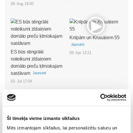
09. Aug 19:00
Knīpām un Knauķiem 55
Jaunumi
ES būs stingrāki
09. Apr 13:21
noteikumi zīdaiņiem
domāto preču ķīmiskajam
sastāvam
Jaunumi
03. Jul 17:04
FRISO piena maisījums
Šī tīmekļa vietne izmanto sīkfailus
Jaunumi
Mēs izmantojam sīkfailus, lai personalizētu saturu un
20. Mar 10:28