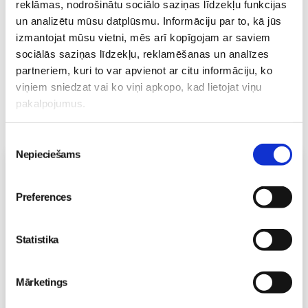
reklāmas, nodrošinātu sociālo saziņas līdzekļu funkcijas
un analizētu mūsu datplūsmu. Informāciju par to, kā jūs
izmantojat mūsu vietni, mēs arī kopīgojam ar saviem
sociālās saziņas līdzekļu, reklamēšanas un analīzes
partneriem, kuri to var apvienot ar citu informāciju, ko
viņiem sniedzat vai ko viņi apkopo, kad lietojat viņu
pakalpojumus.
Piekrišanas
Nepieciešams
izvēle
Vecāku skola
Grūtnieču masāža, pēcdzemdību masāža, ķermeņa
Preferences
masāža Māmiņu klubā pie masāžas speciālistes Olgas
Gerasimenko
Ķermeņa masāža
Statistika
10.08 11:30-15:30
Izpārdots
Mārketings
Nodarbības citā laikā