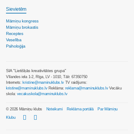
Sievietēm
Māmiņu kongress
Māmiņu brokastis
Receptes
Veselība
Psiholoģija
SIA "Lietišķās kreativitātes grupa"
Vīlandes iela 1-2, Rīga, LV - 1010, Tālr. 67350750
Internets:
kristine@maminuklubs.lv
TV raidījums:
kristine@maminuklubs.lv
Reklāma:
reklama@maminuklubs.lv
Vecāku
skola:
vecakuskola@maminuklubs.lv
© 2026 Māmiņu klubs
Noteikumi
Reklāma portālā
Par Māmiņu
Klubu