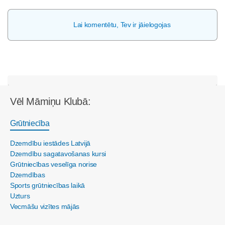
Lai komentētu, Tev ir jāielogojas
Vēl Māmiņu Klubā:
Grūtniecība
Dzemdību iestādes Latvijā
Dzemdību sagatavošanas kursi
Grūtniecības veselīga norise
Dzemdības
Sports grūtniecības laikā
Uzturs
Vecmāšu vizītes mājās