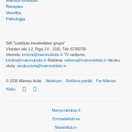
Māmiņu brokastis
Receptes
Veselība
Psiholoģija
SIA "Lietišķās kreativitātes grupa"
Vīlandes iela 1-2, Rīga, LV - 1010, Tālr. 67350750
Internets:
kristine@maminuklubs.lv
TV raidījums:
kristine@maminuklubs.lv
Reklāma:
reklama@maminuklubs.lv
Vecāku
skola:
vecakuskola@maminuklubs.lv
© 2026 Māmiņu klubs
Noteikumi
Reklāma portālā
Par Māmiņu
Klubu
Mamyciuklubas.lt
Emmedeklubi.ee
Maminklub.lv