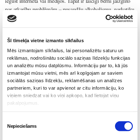
iegūst internetā vai medijos. Tāpat ir laicīgi bērni jāizglīto
par atkarību problēmām – pusaudžu alkoholismu, narkotiku
lietošanu, smēķēšanu, seksuālajām problēmām un arvien
pieaugošo vardarbību. Tas ir steidzamāks jautājums, kas
jārisina, arī skolās.
Šī tīmekļa vietne izmanto sīkfailus
Aptaujas
Mēs izmantojam sīkfailus, lai personalizētu saturu un
reklāmas, nodrošinātu sociālo saziņas līdzekļu funkcijas
Lasi vēl
un analizētu mūsu datplūsmu. Informāciju par to, kā jūs
izmantojat mūsu vietni, mēs arī kopīgojam ar saviem
sociālās saziņas līdzekļu, reklamēšanas un analīzes
Lielais Ģimeņu Kongress 2026
Jaunumi
partneriem, kuri to var apvienot ar citu informāciju, ko
viņiem sniedzat vai ko viņi apkopo, kad lietojat viņu
30. Jul 13:00
pakalpojumus.
Piekrišanas
Nepieciešams
izvēle
Knīpām un Knauķiem 55
Jaunumi