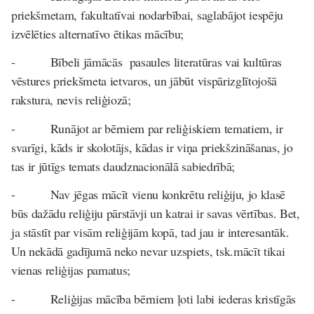
priekšmetam, fakultatīvai nodarbībai, saglabājot iespēju
izvēlēties alternatīvo ētikas mācību;
- Bībeli jāmācās pasaules literatūras vai kultūras
vēstures priekšmeta ietvaros, un jābūt vispārizglītojošā
rakstura, nevis reliģiozā;
- Runājot ar bērniem par reliģiskiem tematiem, ir
svarīgi, kāds ir skolotājs, kādas ir viņa priekšzināšanas, jo
tas ir jūtīgs temats daudznacionālā sabiedrībā;
- Nav jēgas mācīt vienu konkrētu reliģiju, jo klasē
būs dažādu reliģiju pārstāvji un katrai ir savas vērtības. Bet,
ja stāstīt par visām reliģijām kopā, tad jau ir interesantāk.
Un nekādā gadījumā neko nevar uzspiets, tsk.mācīt tikai
vienas reliģijas pamatus;
- Reliģijas mācība bērniem ļoti labi iederas kristīgās