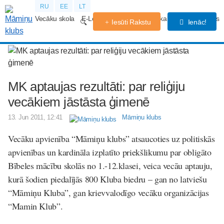
RU
EE
LT
Vecāku skola
E-Lekcijas
Grūtniecības kalendārs
Forums
Iesūti Rakstu
Ienāc!
MK aptaujas rezultāti: par reliģiju
vecākiem jāstāsta ģimenē
13. Jun 2011, 12:41
Māmiņu klubs
Vecāku apvienība “Māmiņu klubs” atsaucoties uz politiskās
apvienības un kardināla izplatīto priekšlikumu par obligāto
Bībeles mācību skolās no 1.-12.klasei, veica vecāu aptauju,
kurā šodien piedalījās 800 Kluba biedru – gan no latviešu
“Māmiņu Kluba”, gan krievvalodīgo vecāku organizācijas
“Mamin Klub”.