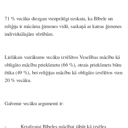
71 % vecāku diezgan vienprātīgi uzskata, ka Bībele un
reliģija ir mācāma ģimenes vidū, saskaņā ar katras ģimenes
individuālajām vērtībām.
Lielākais vairākums vecāku izvēlētos Veselības mācību kā
obligāto mācību priekšmetu (66 %), otrais priekšmets būtu
ētika (49 %), bet reliģijas mācību kā obligāto izvēlētos vien
20 % vecāku.
Galvenie vecāku argumenti ir:
- Kristīgajai Bībeles mācībai jābūt kā izvēles