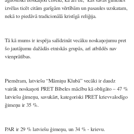
izvēlas ticēt citām garīgām vērtībām un pasaules uzskatam,
nekā to piedāvā tradicionālā kristīgā reliģija.
Tā kā mums ir iespēja salīdzināt vecāku noskaņojumu pret
šo jautājumu dažādās etniskās grupās, arī atbildēs nav
vienprātības.
Piemēram, latviešu “Māmiņu Klubā” vecāki ir daudz
vairāk noskaņoti PRET Bībeles mācību kā obligāto – 47 %
latviešu ģimeņu, savukārt, kategoriski PRET krievvalodīgo
ģimeņu ir 35 %.
PAR ir 29 % latviešu ģimeņu, un 34 % - krievu.