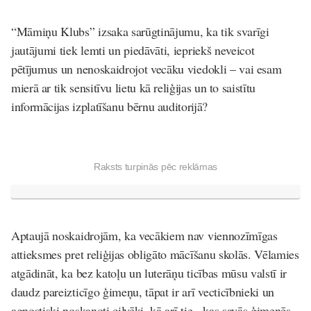
“Māmiņu Klubs” izsaka sarūgtinājumu, ka tik svarīgi
jautājumi tiek lemti un piedāvāti, iepriekš neveicot
pētījumus un nenoskaidrojot vecāku viedokli –
vai esam
mierā ar tik sensitīvu lietu kā reliģijas un to saistītu
informācijas izplatīšanu bērnu auditorijā?
Raksts turpinās pēc reklāmas
Aptaujā noskaidrojām, ka vecākiem nav viennozīmīgas
attieksmes pret reliģijas obligāto mācīšanu skolās. Vēlamies
atgādināt, ka bez katoļu un luterāņu ticības mūsu valstī ir
daudz pareizticīgo ģimeņu, tāpat ir arī vecticībnieki un
agnostiski noskaņoti cilvēki, kā arī tie, kas savās ģimenēs