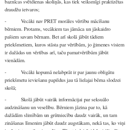
baznīcas svētdienas skoliņās, kas tiek veiksmīgi praktizētas
draudžu ietvaros;
- Vecāki nav PRET morāles vērtību mācīšanu
bērniem. Protams, vecākiem tas jāmāca un jāskaidro
pašiem savam bērnam. Bet arī skolā jābūt tādiem
priekšmetiem, kuros stāsta par vērtībām, jo ģimenes visiem
ir dažādas un vērtības arī, taču pamatvērtībām jābūt
vienādām.
- Vecāki kopumā nelabprāt ir par jaunu obligātu
priekšmetu ieviešanu papildus jau tā lielajai bērna slodzei
skolā;
- Skolā jābūt vairāk informācijai par seksuālo
audzināšanu un veselību. Bērniem jāzina par to, kā
dažādām slimībām un grūtniecību daudz vairāk, un tam
zināšanas līmenim jābūt daudz augstākam, nekā tas, ko viņi