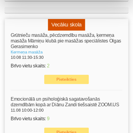
Vecāku skola
Grūtnieču masāža, pēcdzemdību masāža, ķermeņa
masāža Māmiņu klubā pie masāžas speciālistes Olgas
Gerasimenko
Ķermeņa masāža
10.08 11:30-15:30
Brīvo vietu skaits:
2
Pieteikties
Emocionālā un psiholoģiskā sagatavošanās
dzemdībām kopā ar Diānu Zandi tiešsaistē ZOOM.US
11.08 10:00-12:00
Brīvo vietu skaits:
9
Pieteikties