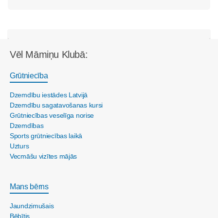
Vēl Māmiņu Klubā:
Grūtniecība
Dzemdību iestādes Latvijā
Dzemdību sagatavošanas kursi
Grūtniecības veselīga norise
Dzemdības
Sports grūtniecības laikā
Uzturs
Vecmāšu vizītes mājās
Mans bērns
Jaundzimušais
Bēbītis