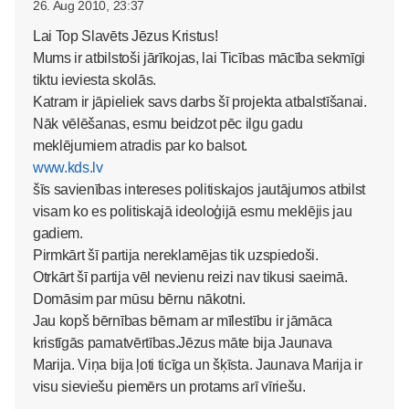
26. Aug 2010, 23:37
Lai Top Slavēts Jēzus Kristus!
Mums ir atbilstoši jārīkojas, lai Ticības mācība sekmīgi
tiktu ieviesta skolās.
Katram ir jāpieliek savs darbs šī projekta atbalstīšanai.
Nāk vēlēšanas, esmu beidzot pēc ilgu gadu
meklējumiem atradis par ko balsot.
www.kds.lv
šīs savienības intereses politiskajos jautājumos atbilst
visam ko es politiskajā ideoloģijā esmu meklējis jau
gadiem.
Pirmkārt šī partija nereklamējas tik uzspiedoši.
Otrkārt šī partija vēl nevienu reizi nav tikusi saeimā.
Domāsim par mūsu bērnu nākotni.
Jau kopš bērnības bērnam ar mīlestību ir jāmāca
kristīgās pamatvērtības.Jēzus māte bija Jaunava
Marija. Viņa bija ļoti ticīga un šķīsta. Jaunava Marija ir
visu sieviešu piemērs un protams arī vīriešu.