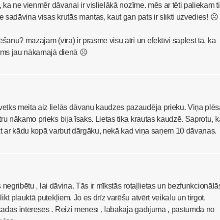
, ka ne vienmēr dāvanai ir vislielākā nozīme. mēs ar tēti paliekam t
te sadāvina visas krutās mantas, kaut gan pats ir slikti uzvedies! ☹
šanu? mazajam (vīra) ir prasme visu ātri un efektīvi saplēst tā, ka
jams jau nākamajā dienā ☹
tks meita aiz lielās dāvanu kaudzes pazaudēja prieku. Viņa plēs
ru nākamo prieks bija īsaks. Lietas tika krautas kaudzē. Saprotu, k
irkt ar kādu kopā varbut dārgāku, nekā kad viņa saņem 10 dāvanas.
es negribētu , lai dāvina. Tās ir mīkstās rotaļlietas un bezfunkcionālā
kt plauktā putekļiem. Jo es drīz varēšu atvērt veikalu un tirgot.
ādas intereses . Reizi mēnesī , labākajā gadījumā , pastumda no