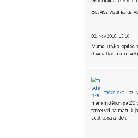
viena kakta uz otru un 
Bet visā visumā- galve
02. Nov 2010, 13:10
Mums ir tā,ka iepriec
dāvināt,tad man ir vēl
taschinka
02. 
manam dēlam pa ZS būs
tomēt vēl pa mazu bija.
cept kopā ar dēlu.