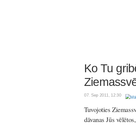
Ko Tu grib
Ziemassvē
07. Sep 2011, 12:30
Tuvojoties Ziemass
dāvanas Jūs vēlētos,