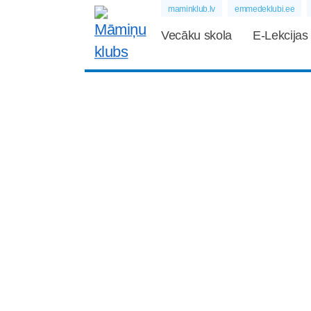
maminklub.lv
emmedeklubi.ee
Vecāku skola
E-Lekcijas