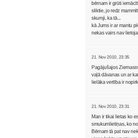
bērnam ir grūti iemācīt
sliktie, jo redz mammī
skumji, ka tā...
kā Jums ir ar mantu plē
nekas vairs nav lieto
21. Nov 2010, 23:35
Pagājušajos Ziemassve
vaļā dāvanas un ar kat
lielāka vertība ir nop
21. Nov 2010, 23:31
Man ir tikai lietas ko 
smukumlietiņas, ko noli
Bērnam tā pat nav nek