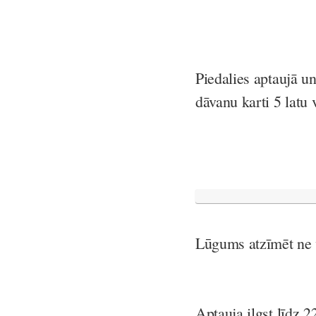
Piedalies aptaujā u
dāvanu karti 5 latu 
Lūgums atzīmēt ne v
Aptauja ilgst līdz 