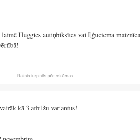
n laimē Huggies autiņbiksītes vai Iļģuciema maiznīc
vērtībā!
Raksts turpinās pēc reklāmas
airāk kā 3 atbilžu variantus!
22.novembrim.