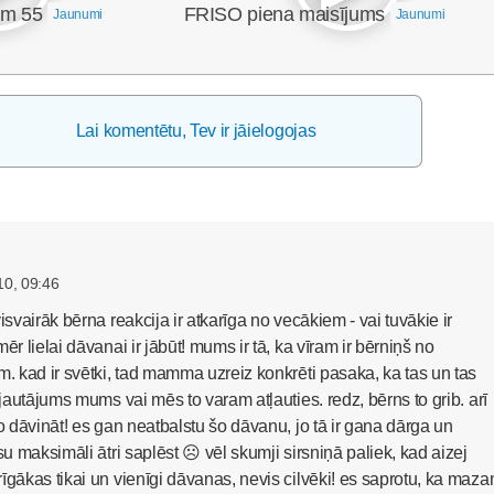
em 55
FRISO piena maisījums
Jaunumi
Jaunumi
Lai komentētu, Tev ir jāielogojas
10, 09:46
isvairāk bērna reakcija ir atkarīga no vecākiem - vai tuvākie ir
ēr lielai dāvanai ir jābūt! mums ir tā, ka vīram ir bērniņš no
m. kad ir svētki, tad mamma uzreiz konkrēti pasaka, ka tas un tas
 jautājums mums vai mēs to varam atļauties. redz, bērns to grib. arī
ko dāvināt! es gan neatbalstu šo dāvanu, jo tā ir gana dārga un
su maksimāli ātri saplēst ☹ vēl skumji sirsniņā paliek, kad aizej
īgākas tikai un vienīgi dāvanas, nevis cilvēki! es saprotu, ka maz