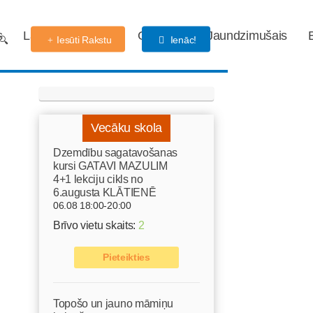
s
Labdarības fonds
Gaidības
Jaundzimušais
Iesūti Rakstu
Ienāc!
Vecāku skola
Dzemdību sagatavošanas
kursi GATAVI MAZULIM
4+1 lekciju cikls no
6.augusta KLĀTIENĒ
06.08 18:00-20:00
Brīvo vietu skaits:
2
Pieteikties
Topošo un jauno māmiņu