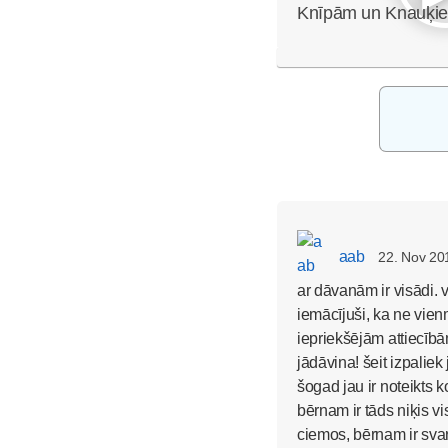
Knīpām un Knauķi
aab
22. Nov 20
ar dāvanām ir visādi. v
iemācījuši, ka ne vienm
iepriekšējām attiecībā
jādāvina! šeit izpaliek
šogad jau ir noteikts 
bērnam ir tāds niķis vi
ciemos, bērnam ir svar