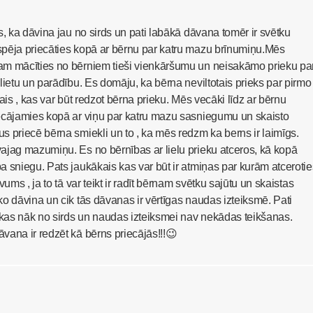
s, ka dāvina jau no sirds un pati labākā dāvana tomēr ir svētku
pēja priecāties kopā ar bērnu par katru mazu brīnumiņu.Mēs
m mācīties no bērniem tieši vienkāršumu un neisakāmo prieku pa
lietu un parādību. Es domāju, ka bērna neviltotais prieks par pirmo
ais , kas var būt redzot bērna prieku. Mēs vecāki līdz ar bērnu
ecājamies kopā ar viņu par katru mazu sasniegumu un skaisto
 priecē bērna smiekli un to , ka mēs redzm ka berns ir laimīgs.
ajag mazumiņu. Es no bērnības ar lielu prieku atceros, kā kopā
 sniegu. Pats jaukākais kas var būt ir atmiņas par kurām atcerotie
vums , ja to tā var teikt ir radīt bērnam svētku sajūtu un skaistas
o dāvina un cik tās dāvanas ir vērtīgas naudas izteiksmē. Pati
 kas nāk no sirds un naudas izteiksmei nav nekādas teikšanas.
ana ir redzēt kā bērns priecājās!!!😉