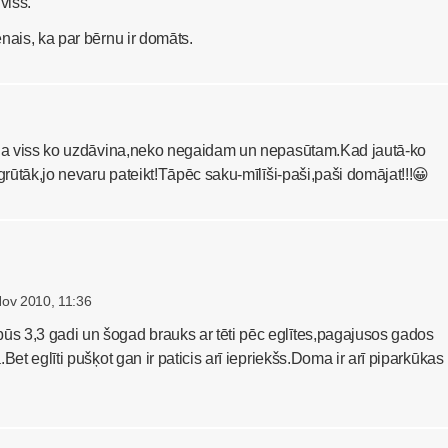
viss.
nais, ka par bērnu ir domāts.
ina viss ko uzdāvina,neko negaidam un nepasūtam.Kad jautā-ko
 grūtāk,jo nevaru pateikt!Tāpēc saku-mīlīši-paši,paši domājat!!!😀
Nov 2010, 11:36
 3,3 gadi un šogad brauks ar tēti pēc eglītes,pagajusos gados
Bet eglīti pušķot gan ir paticis arī iepriekšs.Doma ir arī piparkūkas