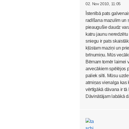
02. Nov 2010, 11:05
Īstenībā pats galvenai
radīšana mazulim un s
pieaugušie daudz vara
katru jaunu neredzētu 
sniegu ir pats skaistāk
kļūstam maziņi un pri
brīnumiņu. Mūs vecākus
Bērnam tomēr laimei v
arvecākiem spēlējos pa
paliek silti. Mūsu uzde
atmiņas vienalga kas k
vērtīgākā dāvana ir tā
Dāvinātājam labākā dāv