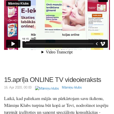
15.aprīļa ONLINE TV videoieraksts
16. Apr 2020, 00:00
Māmiņu klubs
Laikā, kad paliekam mājās un pārkārtojam savu ikdienu,
Māmiņu Klubs turpina būt kopā ar Tevi, nodrošinot iespēju
turpināt izglītoties un saņemt speciālistu konsultācijas -