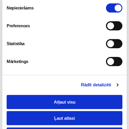
Piekrišanas
Nepieciešams
izvēle
Lielais Ģimeņu Kongress 2026
Jaunumi
30. Jul 13:00
Preferences
Statistika
Knīpām un Knauķiem 55
Jaunumi
Mārketings
ES būs stingrāki
09. Apr 13:21
noteikumi zīdaiņiem
domāto preču ķīmiskajam
Rādīt detalizēti
sastāvam
Jaunumi
03. Jul 17:04
Atļaut visu
Ļaut atlasi
FRISO piena maisījums