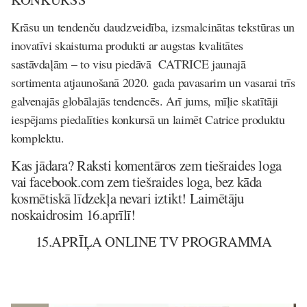
Krāsu un tendenču daudzveidība, izsmalcinātas tekstūras un
inovatīvi skaistuma produkti ar augstas kvalitātes
sastāvdaļām – to visu piedāvā CATRICE jaunajā
sortimenta atjaunošanā 2020. gada pavasarim un vasarai trīs
galvenajās globālajās tendencēs. Arī jums, mīļie skatītāji
iespējams piedalīties konkursā un laimēt Catrice produktu
komplektu.
Kas jādara? Raksti komentāros zem tiešraides loga
vai facebook.com zem tiešraides loga, bez kāda
kosmētiskā līdzekļa nevari iztikt! Laimētāju
noskaidrosim 16.aprīlī!
15.APRĪĻA ONLINE TV PROGRAMMA