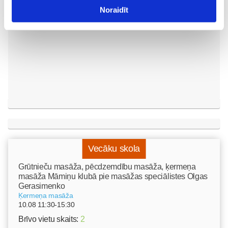
Jaunumi
Noraidīt
20. Mar 10:28
Vecāku skola
Grūtnieču masāža, pēcdzemdību masāža, ķermeņa
masāža Māmiņu klubā pie masāžas speciālistes Olgas
Gerasimenko
Ķermeņa masāža
10.08 11:30-15:30
Brīvo vietu skaits:
2