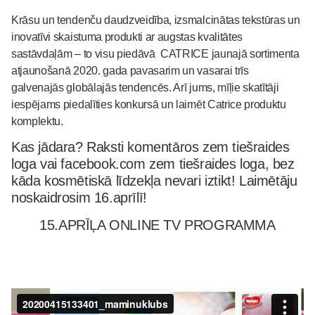
Krāsu un tendenču daudzveidība, izsmalcinātas tekstūras un
inovatīvi skaistuma produkti ar augstas kvalitātes
sastāvdaļām – to visu piedāvā CATRICE jaunajā sortimenta
atjaunošanā 2020. gada pavasarim un vasarai trīs
galvenajās globālajās tendencēs. Arī jums, mīļie skatītāji
iespējams piedalīties konkursā un laimēt Catrice produktu
komplektu.
Kas jādara? Raksti komentāros zem tiešraides
loga vai facebook.com zem tiešraides loga, bez
kāda kosmētiskā līdzekļa nevari iztikt! Laimētāju
noskaidrosim 16.aprīlī!
15.APRĪĻA ONLINE TV PROGRAMMA