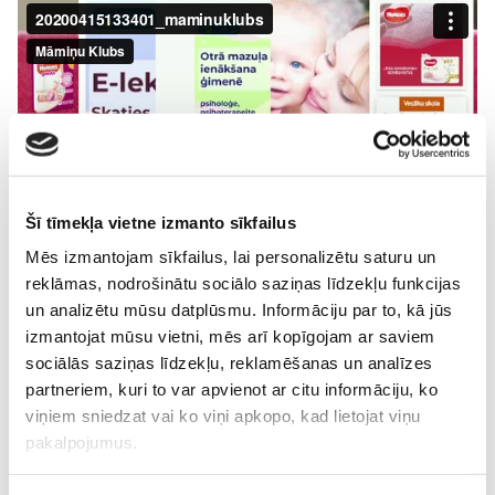
Šī tīmekļa vietne izmanto sīkfailus
Mēs izmantojam sīkfailus, lai personalizētu saturu un
reklāmas, nodrošinātu sociālo saziņas līdzekļu funkcijas
un analizētu mūsu datplūsmu. Informāciju par to, kā jūs
izmantojat mūsu vietni, mēs arī kopīgojam ar saviem
sociālās saziņas līdzekļu, reklamēšanas un analīzes
Jauno-Māmiņu-Klubs
live
Māmiņu-Online-TV
partneriem, kuri to var apvienot ar citu informāciju, ko
online-tv
viņiem sniedzat vai ko viņi apkopo, kad lietojat viņu
pakalpojumus.
Lasi vēl