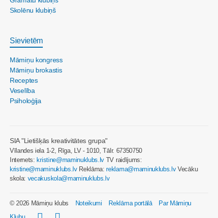
Skolēnu klubiņš
Sievietēm
Māmiņu kongress
Māmiņu brokastis
Receptes
Veselība
Psiholoģija
SIA "Lietišķās kreativitātes grupa"
Vīlandes iela 1-2, Rīga, LV - 1010, Tālr. 67350750
Internets:
kristine@maminuklubs.lv
TV raidījums:
kristine@maminuklubs.lv
Reklāma:
reklama@maminuklubs.lv
Vecāku
skola:
vecakuskola@maminuklubs.lv
© 2026 Māmiņu klubs
Noteikumi
Reklāma portālā
Par Māmiņu
Klubu