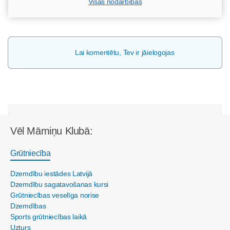
Visas nodarbības
Lai komentētu, Tev ir jāielogojas
Vēl Māmiņu Klubā:
Grūtniecība
Dzemdību iestādes Latvijā
Dzemdību sagatavošanas kursi
Grūtniecības veselīga norise
Dzemdības
Sports grūtniecības laikā
Uzturs