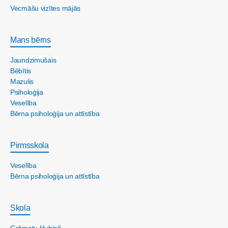
Vecmāšu vizītes mājās
Mans bērns
Jaundzimušais
Bēbītis
Mazulis
Psiholoģija
Veselība
Bērna psiholoģija un attīstība
Pirmsskola
Veselība
Bērna psiholoģija un attīstība
Skola
Grāmatu klubiņš