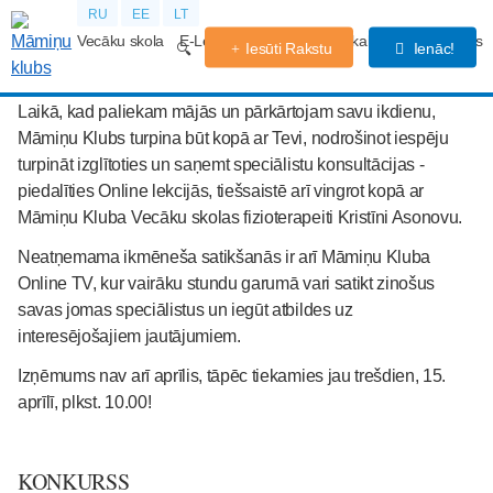
RU
EE
LT
Vecāku skola
E-Lekcijas
Grūtniecības kalendārs
Forums
Iesūti Rakstu
Ienāc!
Laikā, kad paliekam mājās un pārkārtojam savu ikdienu,
Māmiņu Klubs turpina būt kopā ar Tevi, nodrošinot iespēju
turpināt izglītoties un saņemt speciālistu konsultācijas -
piedalīties Online lekcijās, tiešsaistē arī vingrot kopā ar
Māmiņu Kluba Vecāku skolas fizioterapeiti Kristīni Asonovu.
Neatņemama ikmēneša satikšanās ir arī Māmiņu Kluba
Online TV, kur vairāku stundu garumā vari satikt zinošus
savas jomas speciālistus un iegūt atbildes uz
interesējošajiem jautājumiem.
Izņēmums nav arī aprīlis, tāpēc tiekamies jau trešdien, 15.
aprīlī, plkst. 10.00!
KONKURSS