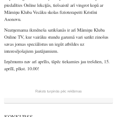
piedalīties Online lekcijās, tiešsaistē arī vingrot kopā ar
Māmiņu Kluba Vecāku skolas fizioterapeiti Kristīni
Asonovu.
Neatņemama ikmēneša satikšanās ir arī Māmiņu Kluba
Online TV, kur vairāku stundu garumā vari satikt zinošus
savas jomas speciālistus un iegūt atbildes uz
interesējošajiem jautājumiem.
Izņēmums nav arī aprīlis, tāpēc tiekamies jau trešdien, 15.
aprīlī, plkst. 10.00!
Raksts turpinās pēc reklāmas
KONKURSS