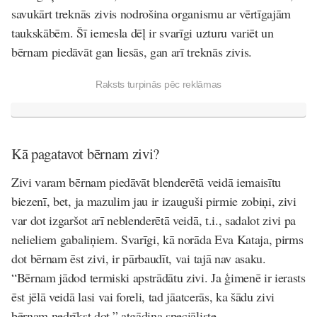
savukārt treknās zivis nodrošina organismu ar vērtīgajām
taukskābēm. Šī iemesla dēļ ir svarīgi uzturu variēt un
bērnam piedāvāt gan liesās, gan arī treknās zivis.
Raksts turpinās pēc reklāmas
Kā pagatavot bērnam zivi?
Zivi varam bērnam piedāvāt blenderētā veidā iemaisītu
biezenī, bet, ja mazulim jau ir izauguši pirmie zobiņi, zivi
var dot izgaršot arī neblenderētā veidā, t.i., sadalot zivi pa
nelieliem gabaliņiem. Svarīgi, kā norāda Eva Kataja, pirms
dot bērnam ēst zivi, ir pārbaudīt, vai tajā nav asaku.
“Bērnam jādod termiski apstrādātu zivi. Ja ģimenē ir ierasts
ēst jēlā veidā lasi vai foreli, tad jāatcerās, ka šādu zivi
bērnam nedrīkst dot,” atgādina speciāliste.