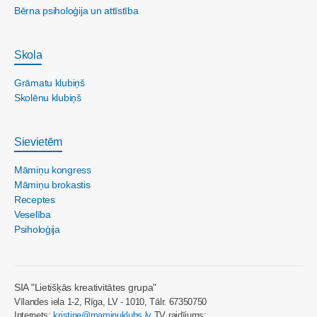
Bērna psiholoģija un attīstība
Skola
Grāmatu klubiņš
Skolēnu klubiņš
Sievietēm
Māmiņu kongress
Māmiņu brokastis
Receptes
Veselība
Psiholoģija
SIA "Lietišķās kreativitātes grupa"
Vīlandes iela 1-2, Rīga, LV - 1010, Tālr. 67350750
Internets:
kristine@maminuklubs.lv
TV raidījums: