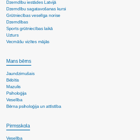
Dzemdību iestādes Latvijā
Dzemdību sagatavošanas kursi
Grūtniecības veselīga norise
Dzemdības
Sports grūtniecības laikā
Uzturs
Vecmāšu vizītes mājās
Mans bērns
Jaundzimušais
Bēbītis
Mazulis
Psiholoģija
Veselība
Bērna psiholoģija un attīstība
Pirmsskola
Veselība