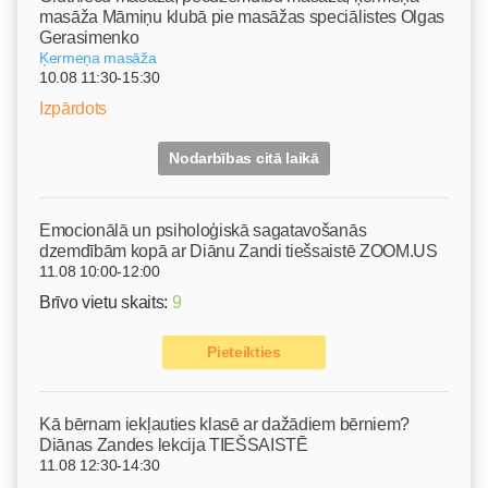
masāža Māmiņu klubā pie masāžas speciālistes Olgas
Gerasimenko
Ķermeņa masāža
10.08 11:30-15:30
Izpārdots
Nodarbības citā laikā
Emocionālā un psiholoģiskā sagatavošanās
dzemdībām kopā ar Diānu Zandi tiešsaistē ZOOM.US
11.08 10:00-12:00
Brīvo vietu skaits:
9
Pieteikties
Kā bērnam iekļauties klasē ar dažādiem bērniem?
Diānas Zandes lekcija TIEŠSAISTĒ
11.08 12:30-14:30