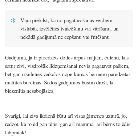
Viņa piebilst, ka no pagatavošanas veidiem
vislabāk izvēlēties tvaicēšanu vai vārīšanu, un
nekādā gadījumā ne cepšanu vai fritēšanu.
Gadījumā, ja ir paredzēts doties ārpus mājām, ēdienu, kas
satur zivi, visdrošāk līdzņemšanai nevis pagatavot pašiem,
bet gan izvēlēties veikalos nopērkamās bērniem paredzētās
maltītes burciņās. Šādos gadījumos būsim droši, ka
biezenītis nesabojāsies.
Svarīgi, lai zivs ikdienā būtu arī visas ģimenes uzturā, jo,
redzot, ka to ēd gan tētis, gan arī mamma, arī bērns to ēdīs
labprātāk!