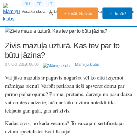
RU
EE
LT
Vecāku skola
E-Lekcijas
Grūtniecības kalendārs
Forums
Iesūti Rakstu
Ienāc!
Zivis mazuļa uzturā. Kas tev par to
būtu jāzina?
07. Oct 2019, 00:00
Māmiņu klubs
Vai jūsu mazulis ir paguvis nogaršot vēl ko citu izņemot
māmiņas pienu? Varbūt patlaban tieši apsverat domu par
pirmo piebarojumu? Pirmie, protams, dārzeņi no pašu dārza
vai omītes audzētie, taču ar laiku uzturā noteikti tiks
iekļauta gan gaļa, gan arī zivis.
Kādas zivis, no kāda vecuma? To vaicājām sertificētajai
uztura speciālistei Evai Katajai.