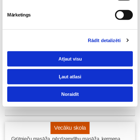
Mārketings
Mazuļa pirmā pieredze
Rādīt detalizēti
peldēšanā
Mazulis
23. May 09:55
Atļaut visu
Ļaut atlasi
Noraidīt
Vecāku skola
Grūtnieču masāža, pēcdzemdību masāža, ķermeņa