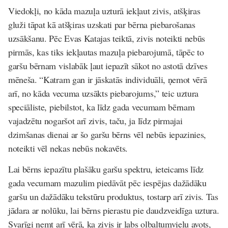
Viedokļi, no kāda mazuļa uzturā iekļaut zivis, atšķiras
gluži tāpat kā atšķiras uzskati par bērna piebarošanas
uzsākšanu. Pēc Evas Katajas teiktā, zivis noteikti nebūs
pirmās, kas tiks iekļautas mazuļa piebarojumā, tāpēc to
garšu bērnam vislabāk ļaut iepazīt sākot no astotā dzīves
mēneša. “Katram gan ir jāskatās individuāli, ņemot vērā
arī, no kāda vecuma uzsākts piebarojums,” teic uztura
speciāliste, piebilstot, ka līdz gada vecumam bērnam
vajadzētu nogaršot arī zivis, taču, ja līdz pirmajai
dzimšanas dienai ar šo garšu bērns vēl nebūs iepazinies,
noteikti vēl nekas nebūs nokavēts.
Lai bērns iepazītu plašāku garšu spektru, ieteicams līdz
gada vecumam mazulim piedāvāt pēc iespējas dažādāku
garšu un dažādāku tekstūru produktus, tostarp arī zivis. Tas
jādara ar nolūku, lai bērns pierastu pie daudzveidīga uztura.
Svarīgi ņemt arī vērā, ka zivis ir labs olbaltumvielu avots,