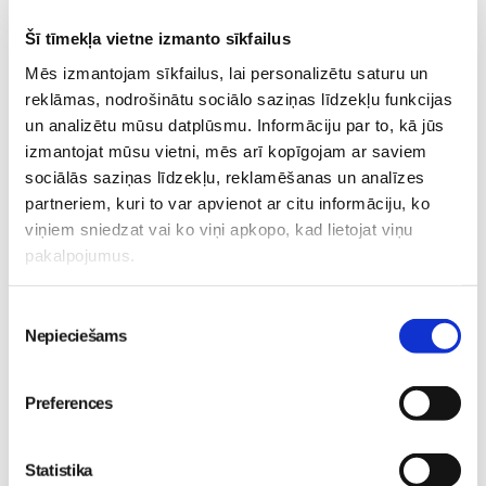
Bērna-uzturs-svars-un-attīstība
hipp
Šī tīmekļa vietne izmanto sīkfailus
Mazuļa-ēdināšana
Uzturs
Mēs izmantojam sīkfailus, lai personalizētu saturu un
Lasi vēl
reklāmas, nodrošinātu sociālo saziņas līdzekļu funkcijas
un analizētu mūsu datplūsmu. Informāciju par to, kā jūs
izmantojat mūsu vietni, mēs arī kopīgojam ar saviem
Kas notiek Māmiņu Kluba mazuļu rotaļu grupiņās?
sociālās saziņas līdzekļu, reklamēšanas un analīzes
Mazulis
partneriem, kuri to var apvienot ar citu informāciju, ko
30. Jul 13:00
viņiem sniedzat vai ko viņi apkopo, kad lietojat viņu
pakalpojumus.
Piekrišanas
Nepieciešams
izvēle
Valītis Vincents"
Friso Gold - saudzīgs
kinoteātros no 31. Jūlija -
atbalsts mazuļa attīstībai
Preferences
Mazais valītis ar lielu sirdi
piebarošanas laikā
Mazulis
Mazulis
Statistika
20. Jul 09:33
01. Jul 12:53