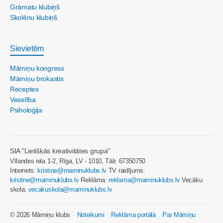
Grāmatu klubiņš
Skolēnu klubiņš
Sievietēm
Māmiņu kongress
Māmiņu brokastis
Receptes
Veselība
Psiholoģija
SIA "Lietišķās kreativitātes grupa"
Vīlandes iela 1-2, Rīga, LV - 1010, Tālr. 67350750
Internets:
kristine@maminuklubs.lv
TV raidījums:
kristine@maminuklubs.lv
Reklāma:
reklama@maminuklubs.lv
Vecāku
skola:
vecakuskola@maminuklubs.lv
© 2026 Māmiņu klubs
Noteikumi
Reklāma portālā
Par Māmiņu