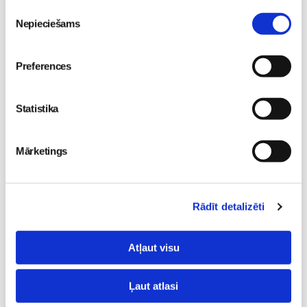
Piekrišanas
Nodarbības citā laikā
Nepieciešams
izvēle
Vaksācija topošajām un jaunajām māmiņām
Preferences
07.08 16:30-17:00
Izpārdots
Statistika
Nodarbības citā laikā
Mārketings
Grūtnieču masāža, pēcdzemdību masāža, ķermeņa
masāža Māmiņu klubā pie masāžas speciālistes Olgas
Gerasimenko
Rādīt detalizēti
Ķermeņa masāža
10.08 10:00-17:00
Brīvo vietu skaits:
4
Atļaut visu
Pieteikties
Ļaut atlasi