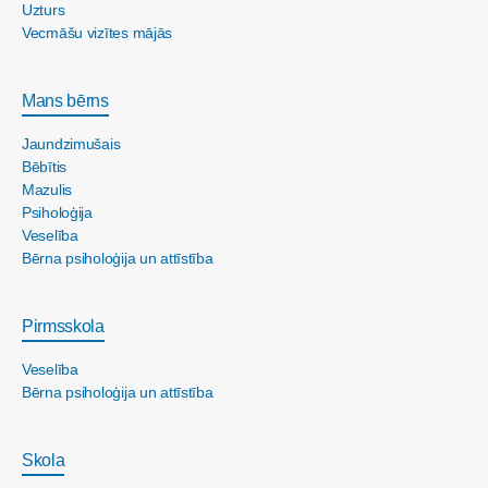
Uzturs
Vecmāšu vizītes mājās
Mans bērns
Jaundzimušais
Bēbītis
Mazulis
Psiholoģija
Veselība
Bērna psiholoģija un attīstība
Pirmsskola
Veselība
Bērna psiholoģija un attīstība
Skola