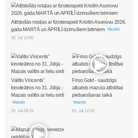
Attīstošās rotaļas ar fizioterapeiti Kristīni Asonovu 2026.
gada MARTĀ un APRĪLĪ dzimušiem bērniem
Mazulis
30. Jul 13:00
Valītis Vincents"
Friso Gold - saudzīgs
kinoteātros no 31. Jūlija -
atbalsts mazuļa attīstībai
Mazais valītis ar lielu sirdi
piebarošanas laikā
Mazulis
Mazulis
20. Jul 09:33
01. Jul 12:53