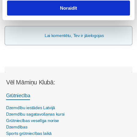
Visas nodarbības
Noraidīt
Lai komentētu, Tev ir jāielogojas
Vēl Māmiņu Klubā:
Grūtniecība
Dzemdību iestādes Latvijā
Dzemdību sagatavošanas kursi
Grūtniecības veselīga norise
Dzemdības
Sports grūtniecības laikā