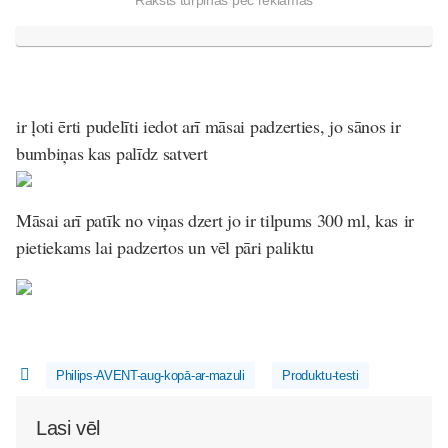
ir ļoti ērti pudelīti iedot arī māsai padzerties, jo sānos ir
bumbiņas kas palīdz satvert
Māsai arī patīk no viņas dzert jo ir tilpums 300 ml, kas ir
pietiekams lai padzertos un vēl pāri paliktu
Philips-AVENT-aug-kopā-ar-mazuli
Produktu-testi
Lasi vēl