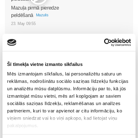
Mazuļa pirmā pieredze
peldēšanā
Mazulis
23. May 09:55
Šī tīmekļa vietne izmanto sīkfailus
Mēs izmantojam sīkfailus, lai personalizētu saturu un
reklāmas, nodrošinātu sociālo saziņas līdzekļu funkcijas
un analizētu mūsu datplūsmu. Informāciju par to, kā jūs
izmantojat mūsu vietni, mēs arī kopīgojam ar saviem
Vecāku skola
sociālās saziņas līdzekļu, reklamēšanas un analīzes
partneriem, kuri to var apvienot ar citu informāciju, ko
Topošo un jauno māmiņu lutināšanas programma ar
skaistumkopšanas speciālisti Ivetu Liberti
viņiem sniedzat vai ko viņi apkopo, kad lietojat viņu
07.08 15:15-17:00
pakalpojumus.
Izpārdots