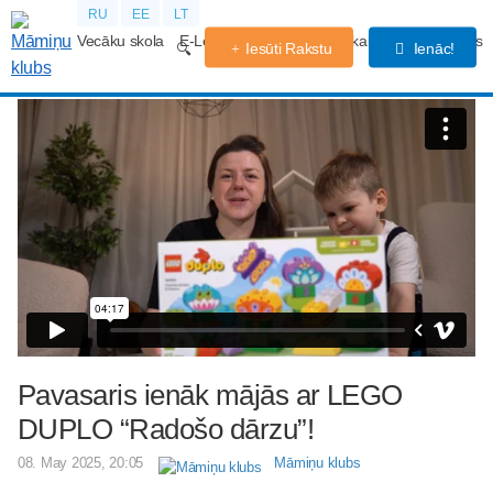
RU
EE
LT
Vecāku skola
E-Lekcijas
Grūtniecības kalendārs
Forums
Iesūti Rakstu
Ienāc!
Pavasaris ienāk mājās ar LEGO
DUPLO “Radošo dārzu”!
08. May 2025, 20:05
Māmiņu klubs