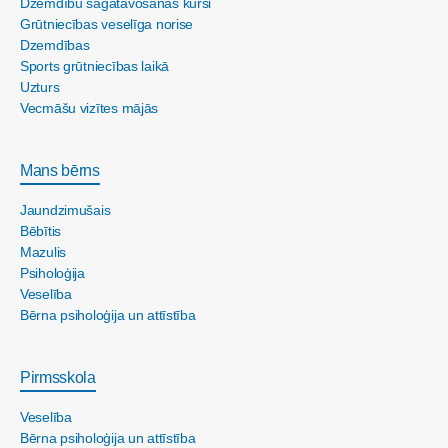
Dzemdību sagatavošanas kursi
Grūtniecības veselīga norise
Dzemdības
Sports grūtniecības laikā
Uzturs
Vecmāšu vizītes mājās
Mans bērns
Jaundzimušais
Bēbītis
Mazulis
Psiholoģija
Veselība
Bērna psiholoģija un attīstība
Pirmsskola
Veselība
Bērna psiholoģija un attīstība