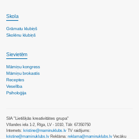
Skola
Grāmatu klubiņš
Skolēnu klubiņš
Sievietēm
Māmiņu kongress
Māmiņu brokastis
Receptes
Veselība
Psiholoģija
SIA "Lietišķās kreativitātes grupa"
Vīlandes iela 1-2, Rīga, LV - 1010, Tālr. 67350750
Internets:
kristine@maminuklubs.lv
TV raidījums:
kristine@maminuklubs.lv
Reklāma:
reklama@maminuklubs.lv
Vecāku