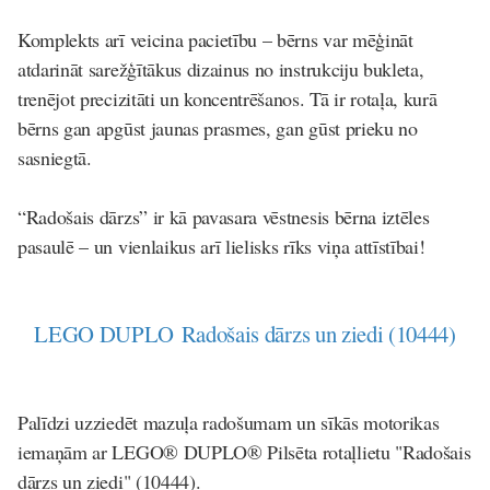
Komplekts arī veicina pacietību – bērns var mēģināt
atdarināt sarežģītākus dizainus no instrukciju bukleta,
trenējot precizitāti un koncentrēšanos. Tā ir rotaļa, kurā
bērns gan apgūst jaunas prasmes, gan gūst prieku no
sasniegtā.
“Radošais dārzs” ir kā pavasara vēstnesis bērna iztēles
pasaulē – un vienlaikus arī lielisks rīks viņa attīstībai!
LEGO DUPLO Radošais dārzs un ziedi (10444)
Palīdzi uzziedēt mazuļa radošumam un sīkās motorikas
iemaņām ar LEGO® DUPLO® Pilsēta rotaļlietu "Radošais
dārzs un ziedi" (10444).