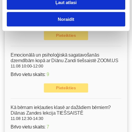
Ļaut atlasi
Gerasimenko
Ķermeņa masāža
10.08 11:30-15:30
Noraidīt
Brīvo vietu skaits:
2
Pieteikties
Emocionālā un psiholoģiskā sagatavošanās
dzemdībām kopā ar Diānu Zandi tiešsaistē ZOOM.US
11.08 10:00-12:00
Brīvo vietu skaits:
9
Pieteikties
Kā bērnam iekļauties klasē ar dažādiem bērniem?
Diānas Zandes lekcija TIEŠSAISTĒ
11.08 12:30-14:30
Brīvo vietu skaits:
7