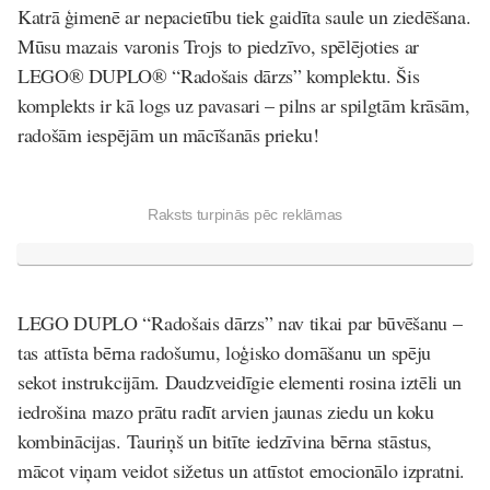
Katrā ģimenē ar nepacietību tiek gaidīta saule un ziedēšana.
Mūsu mazais varonis Trojs to piedzīvo, spēlējoties ar
LEGO® DUPLO®
“Radošais dārzs” komplektu. Šis
komplekts ir kā logs uz pavasari – pilns ar spilgtām krāsām,
radošām iespējām un mācīšanās prieku!
Raksts turpinās pēc reklāmas
LEGO DUPLO “Radošais dārzs” nav tikai par būvēšanu –
tas attīsta bērna radošumu, loģisko domāšanu un spēju
sekot instrukcijām. Daudzveidīgie elementi rosina iztēli un
iedrošina mazo prātu radīt arvien jaunas ziedu un koku
kombinācijas. Tauriņš un bitīte iedzīvina bērna stāstus,
mācot viņam veidot sižetus un attīstot emocionālo izpratni.