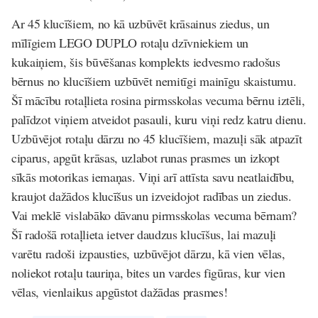
Ar 45 klucīšiem, no kā uzbūvēt krāsainus ziedus, un
mīlīgiem LEGO DUPLO rotaļu dzīvniekiem un
kukaiņiem, šis būvēšanas komplekts iedvesmo radošus
bērnus no klucīšiem uzbūvēt nemitīgi mainīgu skaistumu.
Šī mācību rotaļlieta rosina pirmsskolas vecuma bērnu iztēli,
palīdzot viņiem atveidot pasauli, kuru viņi redz katru dienu.
Uzbūvējot rotaļu dārzu no 45 klucīšiem, mazuļi sāk atpazīt
ciparus, apgūt krāsas, uzlabot runas prasmes un izkopt
sīkās motorikas iemaņas. Viņi arī attīsta savu neatlaidību,
kraujot dažādos klucīšus un izveidojot radības un ziedus.
Vai meklē vislabāko dāvanu pirmsskolas vecuma bērnam?
Šī radošā rotaļlieta ietver daudzus klucīšus, lai mazuļi
varētu radoši izpausties, uzbūvējot dārzu, kā vien vēlas,
noliekot rotaļu tauriņa, bites un vardes figūras, kur vien
vēlas, vienlaikus apgūstot dažādas prasmes!