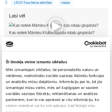
LEGO-Tava-bērna-attīstībai
rotaļas
Lasi vēl
Kas notiek Māmiņu Kluba mazuļu rotaļu grupiņās?
Mazulis
30. Jul 13:00
Šī tīmekļa vietne izmanto sīkfailus
Mēs izmantojam sīkfailus, lai personalizētu saturu un
reklāmas, nodrošinātu sociālo saziņas līdzekļu funkcijas
Valītis Vincents"
Friso Gold - saudzīgs
un analizētu mūsu datplūsmu. Informāciju par to, kā jūs
kinoteātros no 31. Jūlija -
atbalsts mazuļa attīstībai
izmantojat mūsu vietni, mēs arī kopīgojam ar saviem
Mazais valītis ar lielu sirdi
piebarošanas laikā
sociālās saziņas līdzekļu, reklamēšanas un analīzes
Mazulis
Mazulis
partneriem, kuri to var apvienot ar citu informāciju, ko
20. Jul 09:33
01. Jul 12:53
viņiem sniedzat vai ko viņi apkopo, kad lietojat viņu
pakalpojumus.