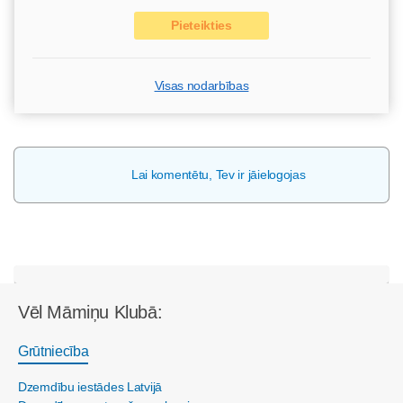
Pieteikties
Visas nodarbības
Lai komentētu, Tev ir jāielogojas
Vēl Māmiņu Klubā:
Grūtniecība
Dzemdību iestādes Latvijā