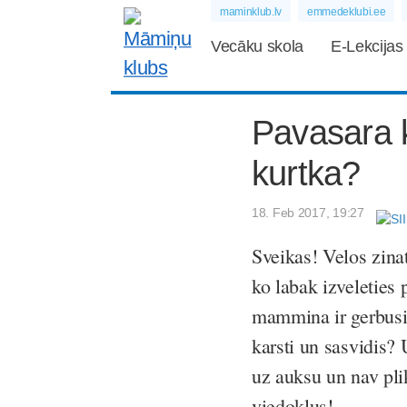
maminklub.lv
emmedeklubi.ee
Vecāku skola
E-Lekcijas
Pavasara 
kurtka?
18. Feb 2017, 19:27
Sveikas! Velos zina
ko labak izveleties
mammina ir gerbusi 
karsti un sasvidis? 
uz auksu un nav pli
viedoklus!