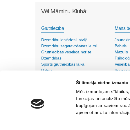
Vēl Māmiņu Klubā:
Grūtniecība
Mans b
Dzemdību iestādes Latvijā
Jaundzi
Dzemdību sagatavošanas kursi
Bēbītis
Grūtniecības veselīga norise
Mazulis
Dzemdības
Psiholoģ
Sports grūtniecības laikā
Veselība
Uzturs
Bērna psi
Vecmāšu vizītes mājās
Šī tīmekļa vietne izmanto 
Mēs izmantojam sīkfailus, 
funkcijas un analizētu mūs
kopīgojam ar saviem sociāl
apvienot ar citu informācij
SIA "Lietišķās kreativitātes grupa"
Vīlandes iela 1-2, Rīga, LV - 1010, Tālr. 67350750
Internets:
kristine@maminuklubs.lv
TV raidījums:
krist