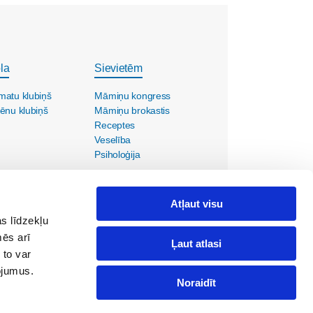
la
Sievietēm
matu klubiņš
Māmiņu kongress
ēnu klubiņš
Māmiņu brokastis
Receptes
Veselība
Psiholoģija
Atļaut visu
s līdzekļu
mēs arī
Ļaut atlasi
 to var
pojumus.
Noraidīt
ola@maminuklubs.lv