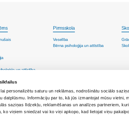
ērns
Pirmsskola
Sko
mušais
Veselība
Grā
Bērna psiholoģija un attīstība
Skol
ija
holoģija un attīstība
sīkfailus
lai personalizētu saturu un reklāmas, nodrošinātu sociālo saziņa
u datplūsmu. Informāciju par to, kā jūs izmantojat mūsu vietni, 
ās saziņas līdzekļu, reklamēšanas un analīzes partneriem, kuri
u, ko viņiem sniedzat vai ko viņi apkopo, kad lietojat viņu pakal
ine@maminuklubs.lv
Reklāma:
reklama@maminuklubs.lv
Vecāku skola:
vecakusk