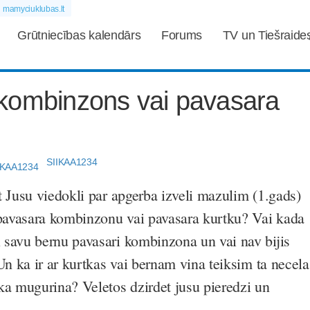
mamyciuklubas.lt
Grūtniecības kalendārs
Forums
TV un Tiešraide
kombinzons vai pavasara
SIIKAA1234
t Jusu viedokli par apgerba izveli mazulim (1.gads)
 pavasara kombinzonu vai pavasara kurtku? Vai kada
savu bernu pavasari kombinzona un vai nav bijis
Un ka ir ar kurtkas vai bernam vina teiksim ta necela
ka mugurina? Veletos dzirdet jusu pieredzi un