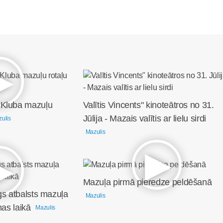
 Kluba mazuļu
Valītis Vincents" kinoteātros no 31.
Jūlija - Mazais valītis ar lielu sirdi
ulis
Mazulis
Mazuļa pirmā pieredze peldēšanā
gs atbalsts mazuļa
Mazulis
nas laikā
Mazulis