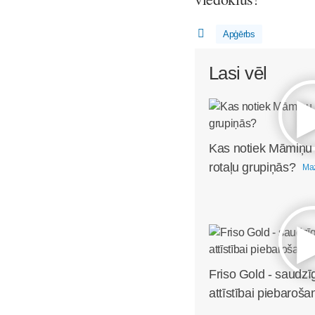
Apģērbs
Lasi vēl
Kas notiek Māmiņu
rotaļu grupiņās?
Maz
Friso Gold - saudzī
attīstībai piebaroša