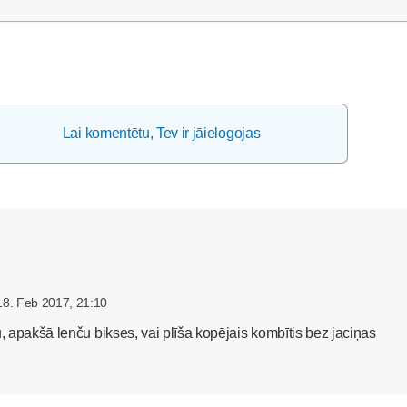
Lai komentētu, Tev ir jāielogojas
18. Feb 2017, 21:10
u, apakšā lenču bikses, vai plīša kopējais kombītis bez jaciņas