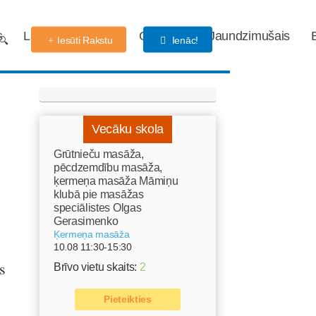
s
Labdarības fonds
Gaidības
Jaundzimušais
Iesūti Rakstu
Ienāc!
Vecāku skola
Grūtnieču masāža,
pēcdzemdību masāža,
ķermeņa masāža Māmiņu
klubā pie masāžas
speciālistes Olgas
Gerasimenko
Ķermeņa masāža
10.08 11:30-15:30
s
Brīvo vietu skaits:
2
Pieteikties