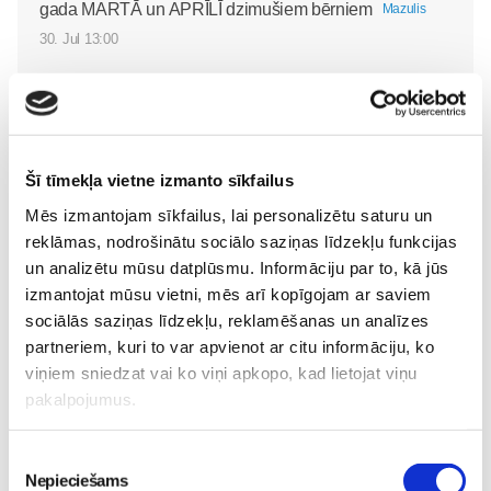
gada MARTĀ un APRĪLĪ dzimušiem bērniem
Mazulis
30. Jul 13:00
Šī tīmekļa vietne izmanto sīkfailus
Valītis Vincents"
Friso Gold - saudzīgs
Mēs izmantojam sīkfailus, lai personalizētu saturu un
kinoteātros no 31. Jūlija -
atbalsts mazuļa attīstībai
reklāmas, nodrošinātu sociālo saziņas līdzekļu funkcijas
Mazais valītis ar lielu sirdi
piebarošanas laikā
un analizētu mūsu datplūsmu. Informāciju par to, kā jūs
Mazulis
Mazulis
izmantojat mūsu vietni, mēs arī kopīgojam ar saviem
20. Jul 09:33
01. Jul 12:53
sociālās saziņas līdzekļu, reklamēšanas un analīzes
partneriem, kuri to var apvienot ar citu informāciju, ko
viņiem sniedzat vai ko viņi apkopo, kad lietojat viņu
pakalpojumus.
Mazuļa pirmā pieredze
peldēšanā
Mazulis
Piekrišanas
Nepieciešams
23. May 09:55
izvēle