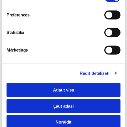
Preferences
Statistika
Mārketings
Vecāku skola
Rādīt detalizēti
Topošo un jauno māmiņu lutināšanas programma ar
skaistumkopšanas speciālisti Ivetu Liberti
07.08 15:15-17:00
Atļaut visu
Izpārdots
Ļaut atlasi
Nodarbības citā laikā
Noraidīt