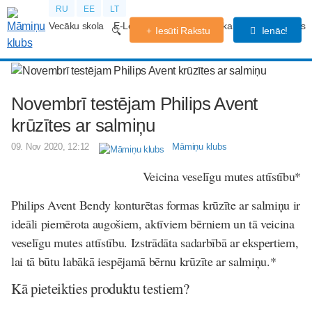
RU
EE
LT
Vecāku skola
E-Lekcijas
Grūtniecības kalendārs
Forums
Iesūti Rakstu
Ienāc!
Novembrī testējam Philips Avent
krūzītes ar salmiņu
09. Nov 2020, 12:12
Māmiņu klubs
Veicina veselīgu mutes attīstību*
Philips Avent Bendy konturētas formas krūzīte ar salmiņu ir
ideāli piemērota augošiem, aktīviem bērniem un tā veicina
veselīgu mutes attīstību. Izstrādāta sadarbībā ar ekspertiem,
lai tā būtu labākā iespējamā bērnu krūzīte ar salmiņu.*
Kā pieteikties produktu testiem?