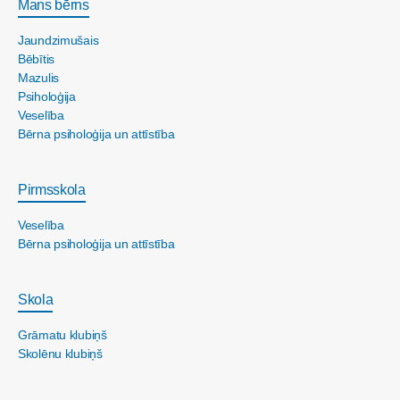
Mans bērns
Jaundzimušais
Bēbītis
Mazulis
Psiholoģija
Veselība
Bērna psiholoģija un attīstība
Pirmsskola
Veselība
Bērna psiholoģija un attīstība
Skola
Grāmatu klubiņš
Skolēnu klubiņš