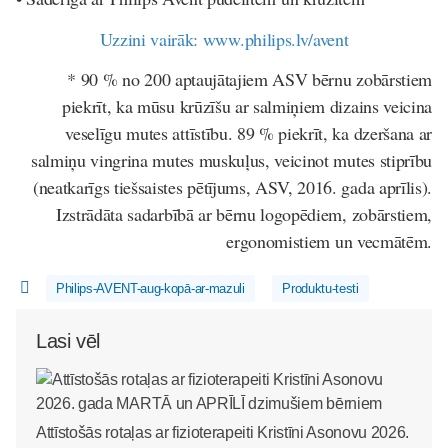
Uzzini vairāk: www.philips.lv/avent
* 90 % no 200 aptaujātajiem ASV bērnu zobārstiem
piekrīt, ka mūsu krūzīšu ar salmiņiem dizains veicina
veselīgu mutes attīstību. 89 % piekrīt, ka dzeršana ar
salmiņu vingrina mutes muskuļus, veicinot mutes stiprību
(neatkarīgs tiešsaistes pētījums, ASV, 2016. gada aprīlis).
Izstrādāta sadarbībā ar bērnu logopēdiem, zobārstiem,
ergonomistiem un vecmātēm.
Philips-AVENT-aug-kopā-ar-mazuli
Produktu-testi
Lasi vēl
Attīstošās rotaļas ar fizioterapeiti Kristīni Asonovu 2026.