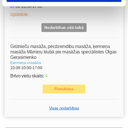
Vaksācija topošajām un jaunajām māmiņām
07.08 16:30-17:00
Izpārdots
Nodarbības citā laikā
Grūtnieču masāža, pēcdzemdību masāža, ķermeņa
masāža Māmiņu klubā pie masāžas speciālistes Olgas
Gerasimenko
Ķermeņa masāža
10.08 10:00-17:00
Brīvo vietu skaits:
4
Pieteikties
Visas nodarbības