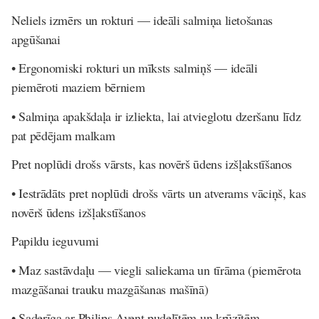
Neliels izmērs un rokturi — ideāli salmiņa lietošanas
apgūšanai
• Ergonomiski rokturi un mīksts salmiņš — ideāli
piemēroti maziem bērniem
• Salmiņa apakšdaļa ir izliekta, lai atvieglotu dzeršanu līdz
pat pēdējam malkam
Pret noplūdi drošs vārsts, kas novērš ūdens izšļakstīšanos
• Iestrādāts pret noplūdi drošs vārts un atverams vāciņš, kas
novērš ūdens izšļakstīšanos
Papildu ieguvumi
• Maz sastāvdaļu — viegli saliekama un tīrāma (piemērota
mazgāšanai trauku mazgāšanas mašīnā)
• Saderīga ar Philips Avent pudelītēm un krūzītēm