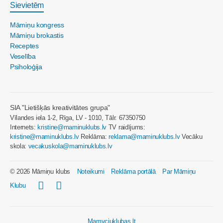
Sievietēm
Māmiņu kongress
Māmiņu brokastis
Receptes
Veselība
Psiholoģija
SIA "Lietišķās kreativitātes grupa"
Vīlandes iela 1-2, Rīga, LV - 1010, Tālr. 67350750
Internets:
kristine@maminuklubs.lv
TV raidījums:
kristine@maminuklubs.lv
Reklāma:
reklama@maminuklubs.lv
Vecāku
skola:
vecakuskola@maminuklubs.lv
© 2026 Māmiņu klubs
Noteikumi
Reklāma portālā
Par Māmiņu
Klubu
Mamyciuklubas.lt