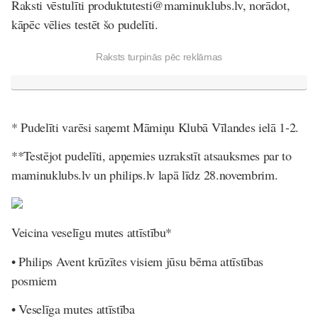
Raksti vēstulīti produktutesti@maminuklubs.lv, norādot,
kāpēc vēlies testēt šo pudelīti.
Raksts turpinās pēc reklāmas
* Pudelīti varēsi saņemt Māmiņu Klubā Vīlandes ielā 1-2.
**Testējot pudelīti, apņemies uzrakstīt atsauksmes par to
maminuklubs.lv un philips.lv lapā līdz 28.novembrim.
Veicina veselīgu mutes attīstību*
• Philips Avent krūzītes visiem jūsu bērna attīstības
posmiem
• Veselīga mutes attīstība