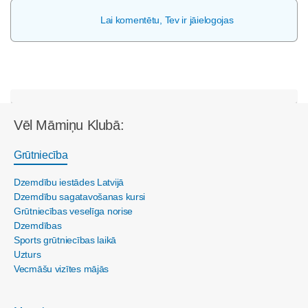
Lai komentētu, Tev ir jāielogojas
Vēl Māmiņu Klubā:
Grūtniecība
Dzemdību iestādes Latvijā
Dzemdību sagatavošanas kursi
Grūtniecības veselīga norise
Dzemdības
Sports grūtniecības laikā
Uzturs
Vecmāšu vizītes mājās