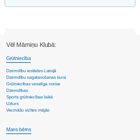
Vēl Māmiņu Klubā:
Grūtniecība
Dzemdību iestādes Latvijā
Dzemdību sagatavošanas kursi
Grūtniecības veselīga norise
Dzemdības
Sports grūtniecības laikā
Uzturs
Vecmāšu vizītes mājās
Mans bērns