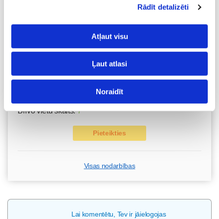
dzemdībām kopā ar Diānu Zandi tiešsaistē ZOOM.US
Rādīt detalizēti
11.08 10:00-12:00
Brīvo vietu skaits:
9
Atļaut visu
Pieteikties
Ļaut atlasi
Kā bērnam iekļauties klasē ar dažādiem bērniem?
Diānas Zandes lekcija TIEŠSAISTĒ
Noraidīt
11.08 12:30-14:30
Brīvo vietu skaits:
7
Pieteikties
Visas nodarbības
Lai komentētu, Tev ir jāielogojas