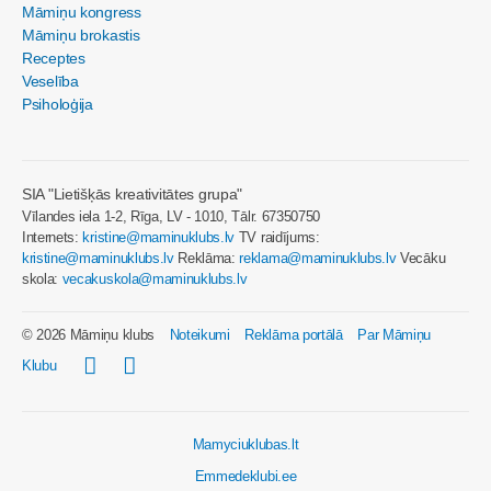
Māmiņu kongress
Māmiņu brokastis
Receptes
Veselība
Psiholoģija
SIA "Lietišķās kreativitātes grupa"
Vīlandes iela 1-2, Rīga, LV - 1010, Tālr. 67350750
Internets:
kristine@maminuklubs.lv
TV raidījums:
kristine@maminuklubs.lv
Reklāma:
reklama@maminuklubs.lv
Vecāku
skola:
vecakuskola@maminuklubs.lv
© 2026 Māmiņu klubs
Noteikumi
Reklāma portālā
Par Māmiņu
Klubu
Mamyciuklubas.lt
Emmedeklubi.ee