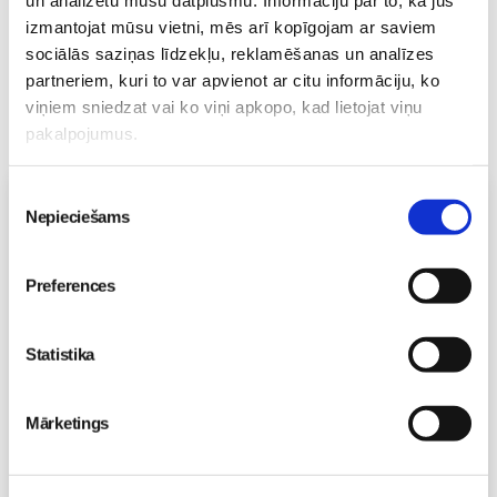
un analizētu mūsu datplūsmu. Informāciju par to, kā jūs
izmantojat mūsu vietni, mēs arī kopīgojam ar saviem
sociālās saziņas līdzekļu, reklamēšanas un analīzes
partneriem, kuri to var apvienot ar citu informāciju, ko
viņiem sniedzat vai ko viņi apkopo, kad lietojat viņu
pakalpojumus.
Piekrišanas
Vecāku skola
Nepieciešams
izvēle
Grūtnieču masāža, pēcdzemdību masāža, ķermeņa
masāža Māmiņu klubā pie masāžas speciālistes Olgas
Gerasimenko
Preferences
Ķermeņa masāža
10.08 11:30-15:30
Brīvo vietu skaits:
2
Statistika
Pieteikties
Mārketings
Emocionālā un psiholoģiskā sagatavošanās