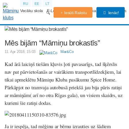
RU
EE
LT
Vecāku skola
E-Lekcijas
Grūtniecības kalendārs
Forums
Iesūti Rakstu
Ienāc!
Mēs bijām “Māmiņu brokastīs”
11. Apr 2018, 15:03
Mar&Co
Kad ārā laiciņš tiešām kļuvis ļoti pavasarīgs, tad šķērslis
nav pat pārvietošanās ar vairākiem transportlīdzekļiem, lai
tikai apmeklētu Māmiņu Kluba pasākumu Spice Home.
Pārkāpjot no tramvaja autobusā priekšā jau bija pāris ratiņi
ar māmiņām( arī no otra Rīgas gala), un visiem skaidrs, uz
kurieni šie ratiņi dodas.
Ja ir iespēja, tad mēģinu ar bērnu izrauties uz šādiem