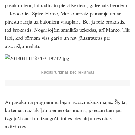
pasākumiem, lai radinātu pie cilvēkiem, galvenais bērniem.
Ierodoties Spice Home, Marko uzreiz pamanīja un ar
pirkstu rādīja uz baloniem visapkārt. Bet ja reiz brokastis,
tad brokastis. Nogaršojām smalkās uzkodas, arī Marko. Tik
labi, kad bērnam viss garšo un nav jāuztraucas par
atsevišķu maltīti.
Raksts turpinās pēc reklāmas
Ar pasākuma programmu bijām iepazinušies mājās. Šķita,
ka tēmas nav tik ļoti piemērotas mums, jo esam tām jau
izgājuši cauri un izauguši, toties piedalījāmies citās
aktivitātēs.