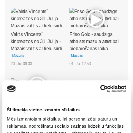
Valītis Vincents"
Friso Gold - saudzīgs
kinoteātros no 31. Jūlija -
atbalsts mazuļa attīstībai
Mazais valītis ar lielu sirdi
piebarošanas laikā
Mazulis
Mazulis
20. Jul 09:33
01. Jul 12:53
Mazuļa pirmā pieredze
peldēšanā
Mazulis
Šī tīmekļa vietne izmanto sīkfailus
23. May 09:55
Mēs izmantojam sīkfailus, lai personalizētu saturu un
reklāmas, nodrošinātu sociālo saziņas līdzekļu funkcijas