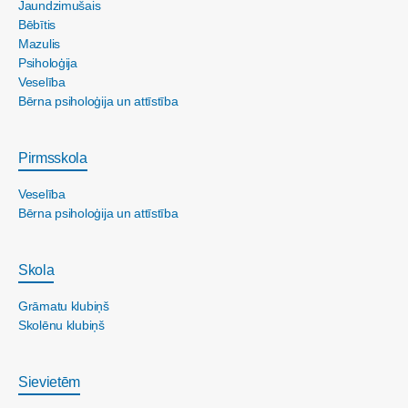
Jaundzimušais
Bēbītis
Mazulis
Psiholoģija
Veselība
Bērna psiholoģija un attīstība
Pirmsskola
Veselība
Bērna psiholoģija un attīstība
Skola
Grāmatu klubiņš
Skolēnu klubiņš
Sievietēm