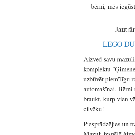
bērni, mēs iegūs
Jautrā
LEGO DUPL
Aizved savu mazul
komplektu "Ģimenes
uzbūvēt piemīlīgu r
automašīnai. Bērni
braukt, kurp vien vē
cilvēku!
Piesprādzējies un tr
Mazuļi izspēlē ģimen