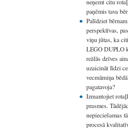
neņemt citu rotaļl
paņēmis tava bēr
Palīdziet bērnam
perspektīvas, pas
viņu jūtas, ka ci
LEGO DUPLO komp
reālās dzīves ai
uzaicināt līdzi 
vecmāmiņa bēdāt
pagatavoja?
Izmantojiet rotaļl
prasmes. Tādējād
nepieciešamas tāl
procesā kvalitatī