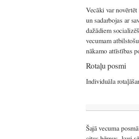
Vecāki var novērtēt 
un sadarbojas ar sa
dažādiem socializē
vecumam atbilstošu 
nākamo attīstības 
Rotaļu posmi
Individuāla rotaļā
Šajā vecuma posmā b
citus bērnus, kuri s