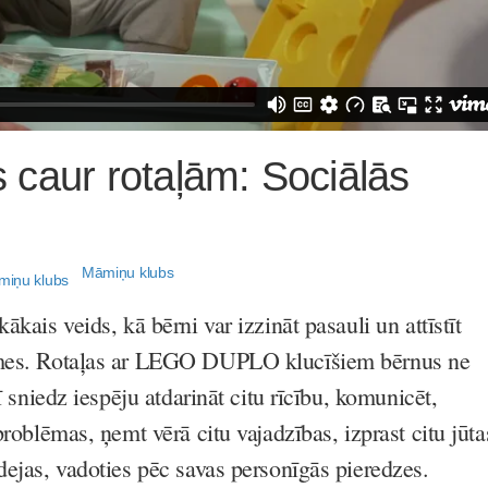
caur rotaļām: Sociālās
Māmiņu klubs
ākais veids, kā bērni var izzināt pasauli un attīstīt
smes. Rotaļas ar LEGO DUPLO klucīšiem bērnus ne
rī sniedz iespēju atdarināt citu rīcību, komunicēt,
problēmas, ņemt vērā citu vajadzības, izprast citu jūta
dejas, vadoties pēc savas personīgās pieredzes.