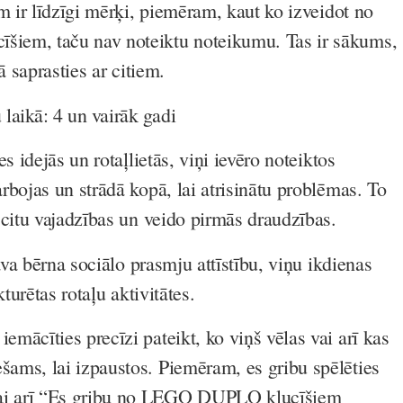
m ir līdzīgi mērķi, piemēram, kaut ko izveidot no
em, taču nav noteiktu noteikumu. Tas ir sākums,
kā saprasties ar citiem.
laikā: 4 un vairāk gadi
s idejās un rotaļlietās, viņi ievēro noteiktos
rbojas un strādā kopā, lai atrisinātu problēmas. To
 citu vajadzības un veido pirmās draudzības.
sava bērna sociālo prasmju attīstību, viņu ikdienas
kturētas rotaļu aktivitātes.
iemācīties precīzi pateikt, ko viņš vēlas vai arī kas
ešams, lai izpaustos. Piemēram, es gribu spēlēties
ai arī “Es gribu no LEGO DUPLO klucīšiem