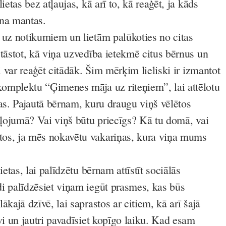
ietas bez atļaujas, kā arī to, kā reaģēt, ja kāds
na mantas.
 uz notikumiem un lietām palūkoties no citas
tāstot, kā viņa uzvedība ietekmē citus bērnus un
ti var reaģēt citādāk. Šim mērķim lieliski ir izmantot
lektu “Ģimenes māja uz riteņiem”, lai attēlotu
nas. Pajautā bērnam, kuru draugu viņš vēlētos
ceļojumā? Vai viņš būtu priecīgs? Kā tu domā, vai
os, ja mēs nokavētu vakariņas, kura viņa mums
ietas, lai palīdzētu bērnam attīstīt sociālās
i palīdzēsiet viņam iegūt prasmes, kas būs
ākajā dzīvē, lai saprastos ar citiem, kā arī šajā
vi un jautri pavadīsiet kopīgo laiku. Kad esam