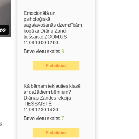
Emocionālā un
psiholoģiskā
sagatavošanās dzemdībām
kopā ar Diānu Zandi
tiešsaistē ZOOM.US
11.08 10:00-12:00
Brīvo vietu skaits:
9
Pieteikties
Kā bērnam iekļauties klasē
ar dažādiem bērniem?
Diānas Zandes lekcija
TIEŠSAISTĒ
11.08 12:30-14:30
Brīvo vietu skaits:
7
s
Pieteikties