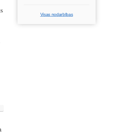
as
Visas nodarbības
z
a