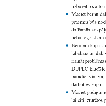
uzbūvēt rozā torn
Māciet bērnu dal
prasmes būs node
dalīšanās ar spē
nebūt egoistiem u
Bērniem kopā spē
labākais un dabi
risināt problēm
DUPLO klucīšiem 
parādiet viņiem, 
darboties kopā.
Māciet godīgumu. 
lai citi izturēto