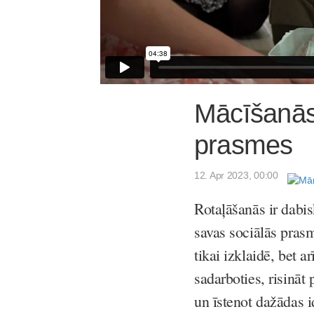
Mācīšanās 
prasmes
12. Apr 2023, 00:00
Rotaļāšanās ir dabisk
savas sociālās pra
tikai izklaidē, bet a
sadarboties, risināt 
un īstenot dažādas i