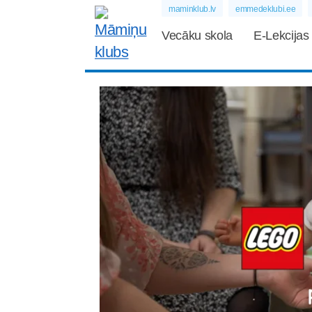
maminklub.lv
emmedeklubi.ee
Vecāku skola
E-Lekcijas