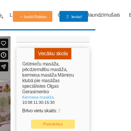
s
Labdarības fonds
Gaidības
Jaundzimušais
Iesūti Rakstu
Ienāc!
Vecāku skola
Grūtnieču masāža,
pēcdzemdību masāža,
ķermeņa masāža Māmiņu
klubā pie masāžas
speciālistes Olgas
Gerasimenko
Ķermeņa masāža
10.08 11:30-15:30
Brīvo vietu skaits:
2
Pieteikties