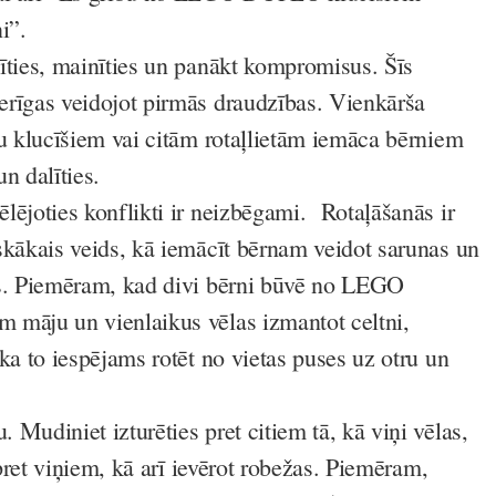
i”.
īties, mainīties un panākt kompromisus. Šīs
rīgas veidojot pirmās draudzības. Vienkārša
ļu klucīšiem vai citām rotaļlietām iemāca bērniem
n dalīties.
lējoties konflikti ir neizbēgami. Rotaļāšanās ir
skākais veids, kā iemācīt bērnam veidot sarunas un
as. Piemēram, kad divi bērni būvē no LEGO
māju un vienlaikus vēlas izmantot celtni,
ka to iespējams rotēt no vietas puses uz otru un
Mudiniet izturēties pret citiem tā, kā viņi vēlas,
s pret viņiem, kā arī ievērot robežas. Piemēram,