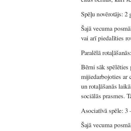
Spēļu novērotājs: 2 
Šajā vecuma posmā b
vai arī piedalīties ro
Paralēlā rotaļāšanā
Bērni sāk spēlēties 
mijiedarbojoties ar 
un rotaļāšanās laikā
sociālās prasmes. T
Asociatīvā spēle: 3 
Šajā vecuma posmā b