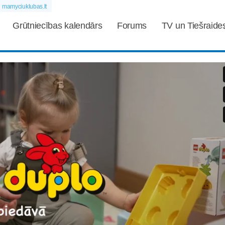
mamyciuklubas.lt
Grūtniecības kalendārs
Forums
TV un Tiešraide