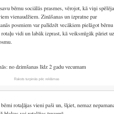
savu bērnu sociālās prasmes, vērojot, kā viņi spēlēj
viem vienaudžiem. Zināšanas un izpratne par
šanās posmiem var palīdzēt vecākiem pielāgot bērnu
rotaļu vidi un labāk izprast, kā veiksmīgāk pāriet u
posmu.
šanās: no dzimšanas līdz 2 gadu vecumam
Raksts turpinās pēc reklāmas
ērni rotaļājas vieni paši un, šķiet, nemaz nepaman
ēž blakus vai rotaļājas tuvumā.