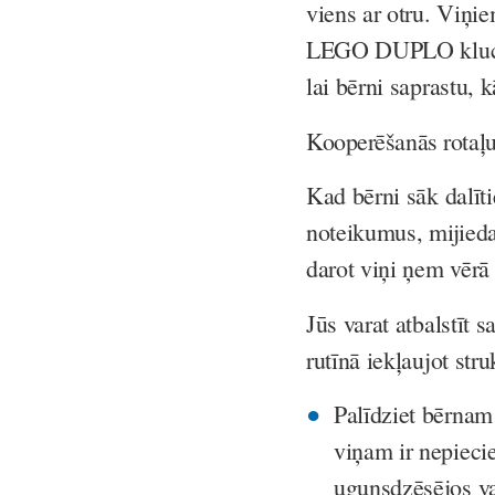
viens ar otru. Viņie
LEGO DUPLO klucīši
lai bērni saprastu, 
Kooperēšanās rotaļu 
Kad bērni sāk dalītie
noteikumus, mijieda
darot viņi ņem vērā
Jūs varat atbalstīt 
rutīnā iekļaujot stru
Palīdziet bērnam 
viņam ir nepieci
ugunsdzēsējos v