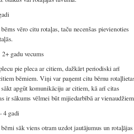
gadi
ērns vēro citu rotaļas, taču necenšas pievienoties
taļās.
s: 2+ gadu vecums
plecu pie pleca ar citiem, dažkārt periodiski arī
citiem bērniem. Viņi var paņemt citu bērnu rotaļlieta
 sākt apgūt komunikāciju ar citiem, kā arī citas
as ir sākums vēlmei būt mijiedarbībā ar vienaudžiem
– 4 gadi
ērni sāk viens otram uzdot jautājumus un rotaļājas