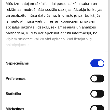
Mazuļa pirmā pieredze
Mēs izmantojam sīkfailus, lai personalizētu saturu un
peldēšanā
Mazulis
reklāmas, nodrošinātu sociālo saziņas līdzekļu funkcijas
23. May 09:55
un analizētu mūsu datplūsmu. Informāciju par to, kā jūs
izmantojat mūsu vietni, mēs arī kopīgojam ar saviem
sociālās saziņas līdzekļu, reklamēšanas un analīzes
partneriem, kuri to var apvienot ar citu informāciju, ko
viņiem sniedzat vai ko viņi apkopo, kad lietojat viņu
pakalpojumus.
Piekrišanas
Nepieciešams
izvēle
Vecāku skola
Preferences
Grūtnieču masāža, pēcdzemdību masāža, ķermeņa
masāža Māmiņu klubā pie masāžas speciālistes Olgas
Gerasimenko
Statistika
Ķermeņa masāža
10.08 11:30-15:30
Izpārdots
Mārketings