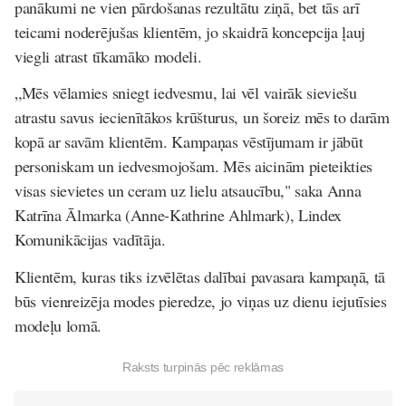
panākumi ne vien pārdošanas rezultātu ziņā, bet tās arī
teicami noderējušas klientēm, jo skaidrā koncepcija ļauj
viegli atrast tīkamāko modeli.
„Mēs vēlamies sniegt iedvesmu, lai vēl vairāk sieviešu
atrastu savus iecienītākos krūšturus, un šoreiz mēs to darām
kopā ar savām klientēm. Kampaņas vēstījumam ir jābūt
personiskam un iedvesmojošam. Mēs aicinām pieteikties
visas sievietes un ceram uz lielu atsaucību," saka Anna
Katrīna Ālmarka (Anne-Kathrine Ahlmark), Lindex
Komunikācijas vadītāja.
Klientēm, kuras tiks izvēlētas dalībai pavasara kampaņā, tā
būs vienreizēja modes pieredze, jo viņas uz dienu iejutīsies
modeļu lomā.
Raksts turpinās pēc reklāmas