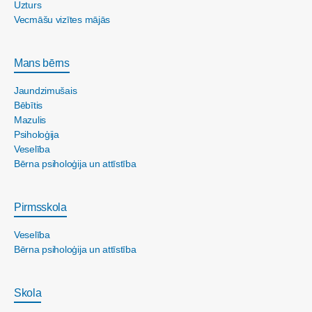
Uzturs
Vecmāšu vizītes mājās
Mans bērns
Jaundzimušais
Bēbītis
Mazulis
Psiholoģija
Veselība
Bērna psiholoģija un attīstība
Pirmsskola
Veselība
Bērna psiholoģija un attīstība
Skola