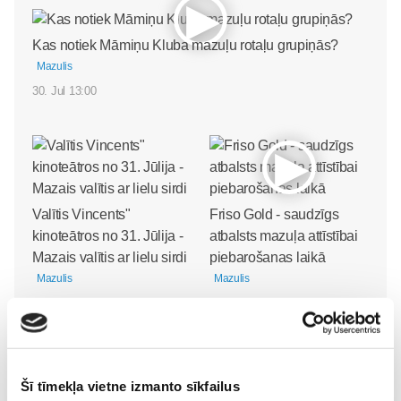
Kas notiek Māmiņu Kluba mazuļu rotaļu grupiņās?
Mazulis
30. Jul 13:00
Valītis Vincents"
Friso Gold - saudzīgs
kinoteātros no 31. Jūlija -
atbalsts mazuļa attīstībai
Mazais valītis ar lielu sirdi
piebarošanas laikā
Mazulis
Mazulis
20. Jul 09:33
01. Jul 12:53
Šī tīmekļa vietne izmanto sīkfailus