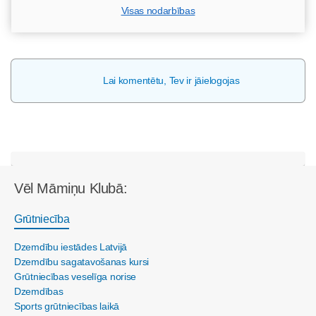
Visas nodarbības
Lai komentētu, Tev ir jāielogojas
Vēl Māmiņu Klubā:
Grūtniecība
Dzemdību iestādes Latvijā
Dzemdību sagatavošanas kursi
Grūtniecības veselīga norise
Dzemdības
Sports grūtniecības laikā