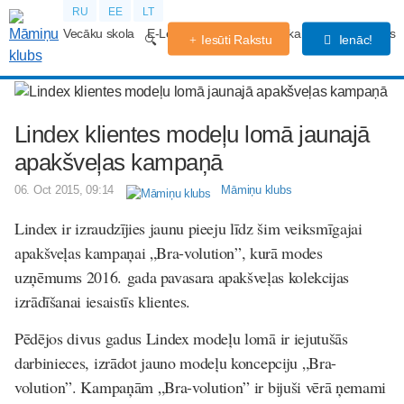
RU
EE
LT
Vecāku skola
E-Lekcijas
Grūtniecības kalendārs
Forums
Iesūti Rakstu
Ienāc!
Lindex klientes modeļu lomā jaunajā
apakšveļas kampaņā
06. Oct 2015, 09:14
Māmiņu klubs
Lindex
ir izraudzījies jaunu pieeju līdz šim veiksmīgajai
apakšveļas kampaņai „Bra-volution”, kurā modes
uzņēmums 2016. gada pavasara apakšveļas kolekcijas
izrādīšanai iesaistīs klientes.
Pēdējos divus gadus Lindex modeļu lomā ir iejutušās
darbinieces, izrādot jauno modeļu koncepciju „Bra-
volution”. Kampaņām „Bra-volution” ir bijuši vērā ņemami