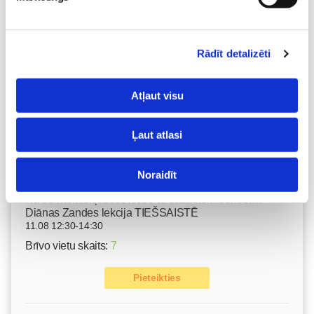
Nodarbības citā laikā
Rādīt detalizēti
Emocionālā un psiholoģiskā sagatavošanās
dzemdībām kopā ar Diānu Zandi tiešsaistē ZOOM.US
Atļaut visu
11.08 10:00-12:00
Brīvo vietu skaits:
9
Ļaut atlasi
Pieteikties
Noraidīt
Kā bērnam iekļauties klasē ar dažādiem bērniem?
Diānas Zandes lekcija TIEŠSAISTĒ
11.08 12:30-14:30
Brīvo vietu skaits:
7
Pieteikties