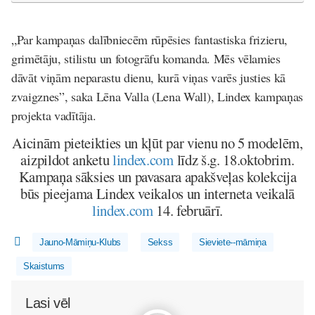
„Par kampaņas dalībniecēm rūpēsies fantastiska frizieru,
grimētāju, stilistu un fotogrāfu komanda. Mēs vēlamies
dāvāt viņām neparastu dienu, kurā viņas varēs justies kā
zvaigznes”, saka Lēna Valla (Lena Wall), Lindex kampaņas
projekta vadītāja.
Aicinām pieteikties un kļūt par vienu no 5 modelēm,
aizpildot anketu
lindex.com
līdz š.g. 18.oktobrim.
Kampaņa sāksies un pavasara apakšveļas kolekcija
būs pieejama Lindex veikalos un interneta veikalā
lindex.com
14. februārī.
Jauno-Māmiņu-Klubs
Sekss
Sieviete--māmiņa
Skaistums
Lasi vēl