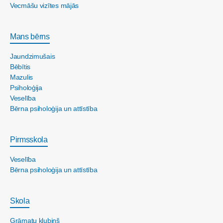
Vecmāšu vizītes mājās
Mans bērns
Jaundzimušais
Bēbītis
Mazulis
Psiholoģija
Veselība
Bērna psiholoģija un attīstība
Pirmsskola
Veselība
Bērna psiholoģija un attīstība
Skola
Grāmatu klubiņš