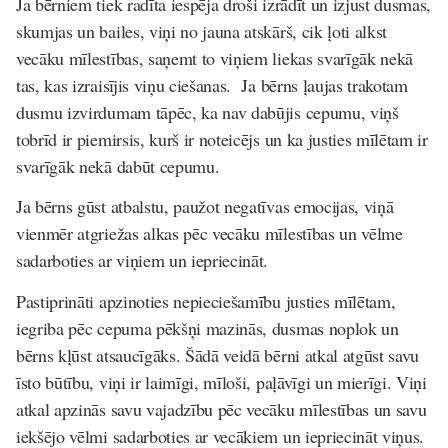
Ja bērniem tiek radīta iespēja droši izrādīt un izjust dusmas,
skumjas un bailes, viņi no jauna atskārš, cik ļoti alkst
vecāku mīlestības, saņemt to viņiem liekas svarīgāk nekā
tas, kas izraisījis viņu ciešanas. Ja bērns ļaujas trakotam
dusmu izvirdumam tāpēc, ka nav dabūjis cepumu, viņš
tobrīd ir piemirsis, kurš ir noteicējs un ka justies mīlētam ir
svarīgāk nekā dabūt cepumu.
Ja bērns gūst atbalstu, paužot negatīvas emocijas, viņā
vienmēr atgriežas alkas pēc vecāku mīlestības un vēlme
sadarboties ar viņiem un iepriecināt.
Pastiprināti apzinoties nepieciešamību justies mīlētam,
iegriba pēc cepuma pēkšņi mazinās, dusmas noplok un
bērns kļūst atsaucīgāks. Šādā veidā bērni atkal atgūst savu
īsto būtību, viņi ir laimīgi, mīloši, paļāvīgi un mierīgi. Viņi
atkal apzinās savu vajadzību pēc vecāku mīlestības un savu
iekšējo vēlmi sadarboties ar vecākiem un iepriecināt viņus.