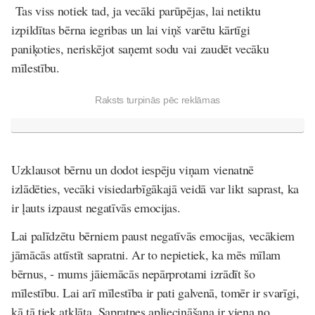
Tas viss notiek tad, ja vecāki parūpējas, lai netiktu
izpildītas bērna iegribas un lai viņš varētu kārtīgi
paniķoties, neriskējot saņemt sodu vai zaudēt vecāku
mīlestību.
Raksts turpinās pēc reklāmas
Uzklausot bērnu un dodot iespēju viņam vienatnē
izlādēties, vecāki visiedarbīgākajā veidā var likt saprast, ka
ir ļauts izpaust negatīvās emocijas.
Lai palīdzētu bērniem paust negatīvās emocijas, vecākiem
jāmācās attīstīt sapratni. Ar to nepietiek, ka mēs mīlam
bērnus, - mums jāiemācās nepārprotami izrādīt šo
mīlestību. Lai arī mīlestība ir pati galvenā, tomēr ir svarīgi,
kā tā tiek atklāta. Sapratnes apliecināšana ir viena no