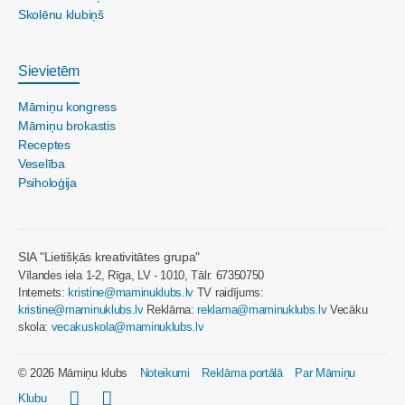
Skolēnu klubiņš
Sievietēm
Māmiņu kongress
Māmiņu brokastis
Receptes
Veselība
Psiholoģija
SIA "Lietišķās kreativitātes grupa"
Vīlandes iela 1-2, Rīga, LV - 1010, Tālr. 67350750
Internets:
kristine@maminuklubs.lv
TV raidījums:
kristine@maminuklubs.lv
Reklāma:
reklama@maminuklubs.lv
Vecāku
skola:
vecakuskola@maminuklubs.lv
© 2026 Māmiņu klubs
Noteikumi
Reklāma portālā
Par Māmiņu
Klubu