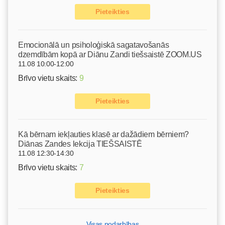
Pieteikties
Emocionālā un psiholoģiskā sagatavošanās
dzemdībām kopā ar Diānu Zandi tiešsaistē ZOOM.US
11.08 10:00-12:00
Brīvo vietu skaits:
9
Pieteikties
Kā bērnam iekļauties klasē ar dažādiem bērniem?
Diānas Zandes lekcija TIEŠSAISTĒ
11.08 12:30-14:30
Brīvo vietu skaits:
7
Pieteikties
Visas nodarbības