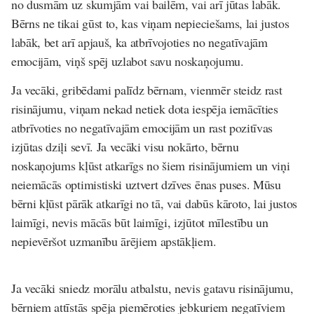
no dusmām uz skumjām vai bailēm, vai arī jūtas labāk.
Bērns ne tikai gūst to, kas viņam nepieciešams, lai justos
labāk, bet arī apjauš, ka atbrīvojoties no negatīvajām
emocijām, viņš spēj uzlabot savu noskaņojumu.
Ja vecāki, gribēdami palīdz bērnam, vienmēr steidz rast
risinājumu, viņam nekad netiek dota iespēja iemācīties
atbrīvoties no negatīvajām emocijām un rast pozitīvas
izjūtas dziļi sevī. Ja vecāki visu nokārto, bērnu
noskaņojums kļūst atkarīgs no šiem risinājumiem un viņi
neiemācās optimistiski uztvert dzīves ēnas puses. Mūsu
bērni kļūst pārāk atkarīgi no tā, vai dabūs kāroto, lai justos
laimīgi, nevis mācās būt laimīgi, izjūtot mīlestību un
nepievēršot uzmanību ārējiem apstākļiem.
Ja vecāki sniedz morālu atbalstu, nevis gatavu risinājumu,
bērniem attīstās spēja piemēroties jebkuriem negatīviem