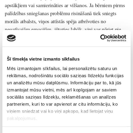
apstākļiem vai samierināties ar vilšanos. Ja bērniem pirms
palīdzības sniegšanas problēmu risināšanā tiek sniegts
morāls atbalsts, viņos attīstās spēja atbrīvoties no
negatīvajām emocijām, jūtoties labāk, viņi var pāriet pie
problēmas risinājuma.
Daudziem pieaugušajiem šīs spējas joprojām nav attīstītas,
jo bērnībā viņi nav uzklausīti ar vajadzīgo izpratni. Ja
Šī tīmekļa vietne izmanto sīkfailus
bērni saņem vienīgi risinājumu savām problēmām, viņi
Mēs izmantojam sīkfailus, lai personalizētu saturu un
pārstāj griezties pie vecākiem pēc palīdzības.
reklāmas, nodrošinātu sociālo saziņas līdzekļu funkcijas
un analizētu mūsu datplūsmu. Informāciju par to, kā jūs
Mūsu bērniem visvairāk vajadzīga bezvārdu sapratne,
izmantojat mūsu vietni, mēs arī kopīgojam ar saviem
mīļums un īsi izteikts apstiprinājums.
sociālās saziņas līdzekļu, reklamēšanas un analīzes
partneriem, kuri to var apvienot ar citu informāciju, ko
Bērna-psiholoģija-un-attīstība
viņiem sniedzat vai ko viņi apkopo, kad lietojat viņu
pakalpojumus.
Lasi vēl