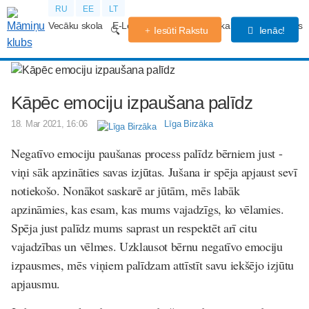
RU
EE
LT
Vecāku skola
E-Lekcijas
Grūtniecības kalendārs
Forums
Iesūti Rakstu
Ienāc!
Kāpēc emociju izpaušana palīdz
18. Mar 2021, 16:06
Līga Birzāka
Negatīvo emociju paušanas process palīdz bērniem just -
viņi sāk apzināties savas izjūtas. Jušana ir spēja apjaust sevī
notiekošo. Nonākot saskarē ar jūtām, mēs labāk
apzināmies, kas esam, kas mums vajadzīgs, ko vēlamies.
Spēja just palīdz mums saprast un respektēt arī citu
vajadzības un vēlmes. Uzklausot bērnu negatīvo emociju
izpausmes, mēs viņiem palīdzam attīstīt savu iekšējo izjūtu
apjausmu.