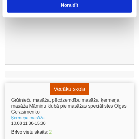
peldēšanā
Mazulis
Noraidīt
23. May 09:55
Vecāku skola
Grūtnieču masāža, pēcdzemdību masāža, ķermeņa
masāža Māmiņu klubā pie masāžas speciālistes Olgas
Gerasimenko
Ķermeņa masāža
10.08 11:30-15:30
Brīvo vietu skaits:
2