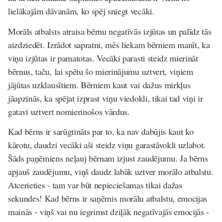
lielākajām dāvanām, ko spēj sniegt vecāki.
Morāls atbalsts atraisa bērnu negatīvās izjūtas un palīdz tās
aizdziedēt. Izrādot sapratni, mēs liekam bērniem manīt, ka
viņu izjūtas ir pamatotas. Vecāki parasti steidz mierināt
bērnus, taču, lai spētu šo mierinājumu uztvert, viņiem
jājūtas uzklausītiem. Bērniem kaut vai dažus mirkļus
jāapzinās, ka spējat izprast viņu viedokli, tikai tad viņi ir
gatavi uztvert nomierinošos vārdus.
Kad bērns ir sarūgtināts par to, ka nav dabūjis kaut ko
kārotu, daudzi vecāki aši steidz viņu garastāvokli uzlabot.
Šāds paņēmiens neļauj bērnam izjust zaudējumu. Ja bērns
apjauš zaudējumu, viņš daudz labāk uztver morālo atbalstu.
Atcerieties - tam var būt nepieciešamas tikai dažas
sekundes! Kad bērns ir saņēmis morālu atbalstu, emocijas
mainās - viņš vai nu iegrimst dziļāk negatīvajās emocijās -