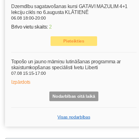
Dzemdību sagatavošanas kursi GATAVI MAZULIM 4+1
lekciju cikls no 6.augusta KLĀTIENĒ
06.08 18:00-20:00
Brīvo vietu skaits:
2
Pieteikties
Topošo un jauno māmiņu lutināšanas programma ar
skaistumkopšanas speciālisti Ivetu Liberti
07.08 15:15-17:00
Izpārdots
Nodarbības citā laikā
Visas nodarbības