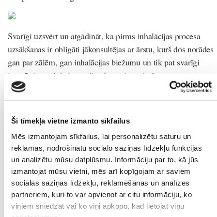
Svarīgi uzsvērt un atgādināt, ka pirms inhalācijas procesa
uzsākšanas ir obligāti jākonsultējas ar ārstu, kurš dos norādes
gan par zālēm, gan inhalācijas biežumu un tik pat svarīgi
iepazīsties ar inhalatora lietošanas instrukciju.
Visiem EVOLU inhalatoriem to sastāvā nāk visi neieciešamie
aksesuāri, lai produkts būtu gatavs lietošanai pēc to iegādes
kopā ar zālēm.
Šī tīmekļa vietne izmanto sīkfailus
Mēs izmantojam sīkfailus, lai personalizētu saturu un
Kur iegādāties inhalatorus un nebulaizerus?
reklāmas, nodrošinātu sociālo saziņas līdzekļu funkcijas
Lai nodrošinātu maksimālas ērtības, inhalatorus un
un analizētu mūsu datplūsmu. Informāciju par to, kā jūs
izmantojat mūsu vietni, mēs arī kopīgojam ar saviem
nebulaizerus jūs varat iegādāties interneta veikalā
sociālās saziņas līdzekļu, reklamēšanas un analīzes
https://evolu.lv/
partneriem, kuri to var apvienot ar citu informāciju, ko
Šeit Jūs atradīsiet dažādus modeļus, kas ir piemēroti visu
viņiem sniedzat vai ko viņi apkopo, kad lietojat viņu