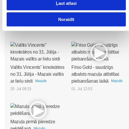
Ļaut atlasi
Attīstošās rotaļas ar fizioterapeiti Kristīni Asonovu 2026.
Noraidīt
gada MARTĀ un APRĪLĪ dzimušiem bērniem
Mazulis
30. Jul 13:00
Valītis Vincents" kinoteātros
Friso Gold - saudzīgs
no 31. Jūlija - Mazais valītis
atbalsts mazuļa attīstībai
ar lielu sirdi
piebarošanas laikā
Mazulis
Mazulis
20. Jul 09:33
01. Jul 12:53
Mazuļa pirmā pieredze
peldēšanā
Mazulis