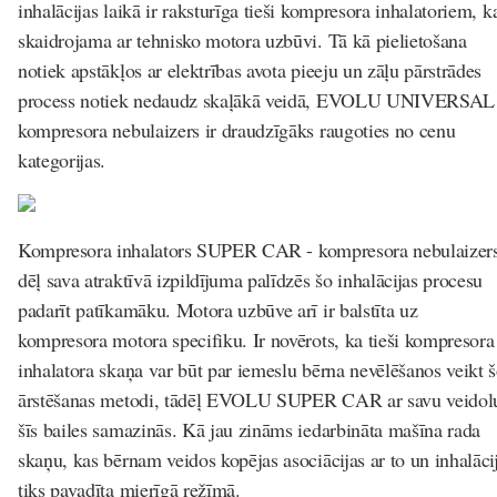
inhalācijas laikā ir raksturīga tieši kompresora inhalatoriem, k
skaidrojama ar tehnisko motora uzbūvi. Tā kā pielietošana
notiek apstākļos ar elektrības avota pieeju un zāļu pārstrādes
process notiek nedaudz skaļākā veidā, EVOLU UNIVERSAL
kompresora nebulaizers ir draudzīgāks raugoties no cenu
kategorijas.
Kompresora inhalators SUPER CAR
- kompresora nebulaizer
dēļ sava atraktīvā izpildījuma palīdzēs šo inhalācijas procesu
padarīt patīkamāku. Motora uzbūve arī ir balstīta uz
kompresora motora specifiku. Ir novērots, ka tieši kompresora
inhalatora skaņa var būt par iemeslu bērna nevēlēšanos veikt 
ārstēšanas metodi, tādēļ EVOLU SUPER CAR ar savu veidol
šīs bailes samazinās. Kā jau zināms iedarbināta mašīna rada
skaņu, kas bērnam veidos kopējas asociācijas ar to un inhalāci
tiks pavadīta mierīgā režīmā.