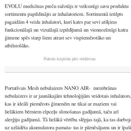
EVOLU medicīnas preču ražotājs ir veiksmīgi savu produktu
sortimentu papildinājis ar inhalatoriem. Sortimentā ietilpts
pagaidām 4 veida inhalatori, kuri katrs par sevi atšķiras
funkcionālajā un vizuālajā izpildījumā un viennozīmīgi katra
ģimene spēs starp šiem atrast sev vispiemērotāko un
atbilstošāko.
Raksts turpinās pēc reklāmas
Portatīvais Mesh nebulaizers NANO AIR-
membrānas
nebulaizers ir ar jaunākajām tehnoloģijām veidotais inhalators
kas ir ideāli piemērots ģimenēm ne tikai ar maziem vai
lielākiem bērniem elpceļu slimošanas gadījumā, taču arī
alerģiju gadījumā. Tā lielākā vērtība slēpjas tajā, ka tas darboj
uz uzlādēta akumulatora pamata- tas ir pārnēsājams un ir īpaš