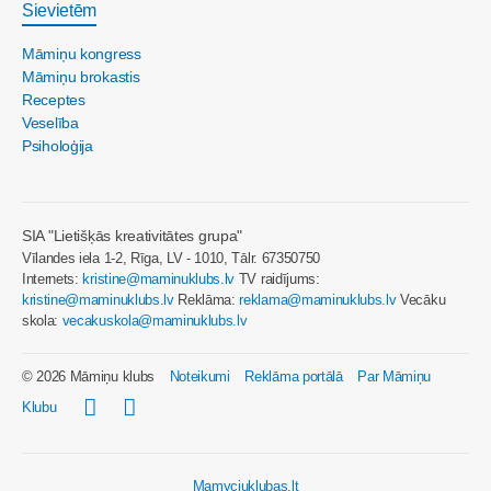
Sievietēm
Māmiņu kongress
Māmiņu brokastis
Receptes
Veselība
Psiholoģija
SIA "Lietišķās kreativitātes grupa"
Vīlandes iela 1-2, Rīga, LV - 1010, Tālr. 67350750
Internets:
kristine@maminuklubs.lv
TV raidījums:
kristine@maminuklubs.lv
Reklāma:
reklama@maminuklubs.lv
Vecāku
skola:
vecakuskola@maminuklubs.lv
© 2026 Māmiņu klubs
Noteikumi
Reklāma portālā
Par Māmiņu
Klubu
Mamyciuklubas.lt