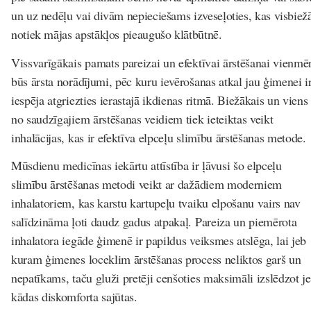
un uz nedēļu vai divām nepieciešams izveseļoties, kas visbiež
notiek mājas apstākļos pieaugušo klātbūtnē.
Vissvarīgākais pamats pareizai un efektīvai ārstēšanai vienmē
būs ārsta norādījumi, pēc kuru ievērošanas atkal jau ģimenei i
iespēja atgriezties ierastajā ikdienas ritmā. Biežākais un viens
no saudzīgajiem ārstēšanas veidiem tiek ieteiktas veikt
inhalācijas, kas ir efektīva elpceļu slimību ārstēšanas metode.
Mūsdienu medicīnas iekārtu attīstība ir ļāvusi šo elpceļu
slimību ārstēšanas metodi veikt ar dažādiem moderniem
inhalatoriem, kas karstu kartupeļu tvaiku elpošanu vairs nav
salīdzināma ļoti daudz gadus atpakaļ. Pareiza un piemērota
inhalatora iegāde ģimenē ir papildus veiksmes atslēga, lai jeb
kuram ģimenes loceklim ārstēšanas process neliktos garš un
nepatīkams, taču gluži pretēji cenšoties maksimāli izslēdzot j
kādas diskomforta sajūtas.