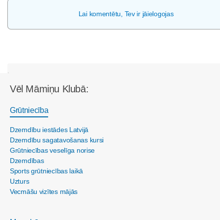
Lai komentētu, Tev ir jāielogojas
Vēl Māmiņu Klubā:
Grūtniecība
Dzemdību iestādes Latvijā
Dzemdību sagatavošanas kursi
Grūtniecības veselīga norise
Dzemdības
Sports grūtniecības laikā
Uzturs
Vecmāšu vizītes mājās