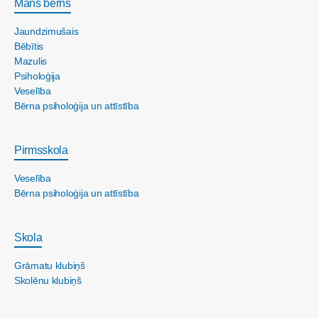
Mans bērns
Jaundzimušais
Bēbītis
Mazulis
Psiholoģija
Veselība
Bērna psiholoģija un attīstība
Pirmsskola
Veselība
Bērna psiholoģija un attīstība
Skola
Grāmatu klubiņš
Skolēnu klubiņš