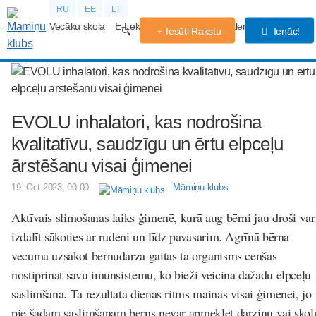
RU
EE
LT
Vecāku skola
E-Lekcijas
Grūtniecības kalendārs
Forums
Iesūti Rakstu
Ienāc!
EVOLU inhalatori, kas nodrošina
kvalitatīvu, saudzīgu un ērtu elpceļu
ārstēšanu visai ģimenei
19. Oct 2023, 00:00
Māmiņu klubs
Aktīvais slimošanas laiks ģimenē, kurā aug bērni jau droši var
izdalīt sākoties ar rudeni un līdz pavasarim. Agrīnā bērna
vecumā uzsākot bērnudārza gaitas tā organisms cenšas
nostiprināt savu imūnsistēmu, ko bieži veicina dažādu elpceļu
saslimšana. Tā rezultātā dienas ritms mainās visai ģimenei, jo
pie šādām saslimšanām bērns nevar apmeklēt dārziņu vai skol