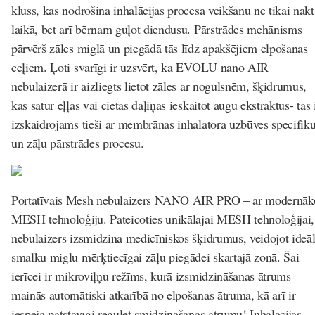
kluss, kas nodrošina inhalācijas procesa veikšanu ne tikai nakt
laikā, bet arī bērnam guļot diendusu. Pārstrādes mehānisms
pārvērš zāles miglā un piegādā tās līdz apakšējiem elpošanas
ceļiem. Ļoti svarīgi ir uzsvērt, ka EVOLU nano AIR
nebulaizerā ir aizliegts lietot zāles ar nogulsnēm, šķidrumus,
kas satur eļļas vai cietas daļiņas ieskaitot augu ekstraktus- tas 
izskaidrojams tieši ar membrānas inhalatora uzbūves specifik
un zāļu pārstrādes procesu.
Portatīvais Mesh nebulaizers NANO AIR PRO –
ar modernāk
MESH tehnoloģiju. Pateicoties unikālajai MESH tehnoloģijai,
nebulaizers izsmidzina medicīniskos šķidrumus, veidojot ideāl
smalku miglu mērķtiecīgai zāļu piegādei skartajā zonā. Šai
ierīcei ir mikroviļņu režīms, kurā izsmidzināšanas ātrums
mainās automātiski atkarībā no elpošanas ātruma, kā arī ir
iespēja patstāvīgi regulēt smidzināšanas ātrumu! Inhalācijas