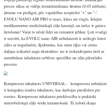
proces sākas ar vidēju izsmidzināšanas ātrumu (0,45 ml/min),
ātrumu var pielāgot, pēc vajadzības nospiežot "+" un "-".
EVOLU NANO AIR PRO ir mazs, kluss un viegls. Ielejiet
medikamentus medicīniskajā zāļu kausiņā, un ierīce ir gatava
lietošanai! Varat to nēsāt līdzi un izmantot jebkur. Ļoti svarīgi
ir uzsvērt, ka EVOLU nano AIR nebulaizerā ir aizliegts lietot
zāles ar nogulsnēm, šķidrumus, kas satur eļļas vai cietas
daļiņas ieskaitot augu ekstraktus- tas ir izskaidrojams tieši ar
membrānas inhalatora uzbūves specifiku un zāļu pārstrādes
procesu.
Kompresora inhalators UNIVERSAL -
kompresora nebulaize
ir kompakta izmēra inhalators, kas darbojas pieslēdzot pie
rozetes. Kompresora inhalatora priekšrocība ir praktiski
neierobežotajā zāļu veidu izmantošanā. Tā izdotā skaņa