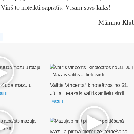
Viņš to noteikti sapratīs. Visam savs laiks!
Māmiņu Klu
 Kluba mazuļu
Valītis Vincents" kinoteātros no 31.
Jūlija - Mazais valītis ar lielu sirdi
ulis
Mazulis
Mazuļa pirmā pieredze peldēšanā