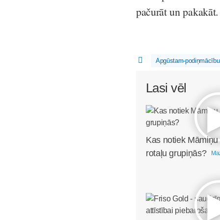
pačurāt un pakakāt. 
Apgūstam-podiņmācību
Lasi vēl
Kas notiek Māmiņu
rotaļu grupiņās?
Maz