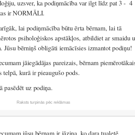
loģiju, uzsver, ka podiņmācība var ilgt līdz pat 3 - 4
tas ir NORMĀLI.
arīgāk, lai podiņmācība būtu ērta bērnam, lai tā
ērotos psiholoģiskos apstākļos, atbildiet ar smaidu 
 Jūsu bērniņš obligāti iemācīsies izmantot podiņu!
vecumam jāiegādājas pareizais, bērnam piemērotākai
s telpā, kurā ir pieaugušo pods.
ā pasēdēt uz podiņa.
Raksts turpinās pēc reklāmas
vecumam jūsu bērnam ir jāzina, ko dara tualetē