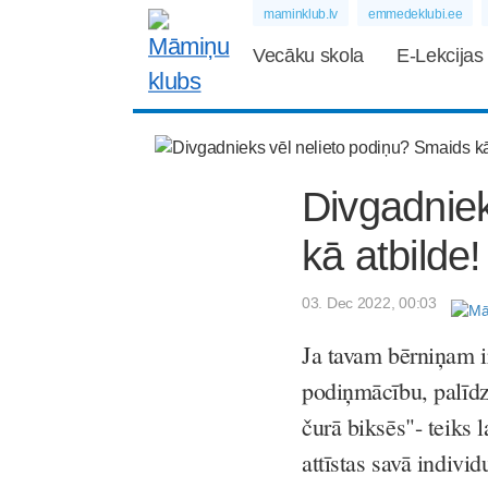
maminklub.lv
emmedeklubi.ee
Vecāku skola
E-Lekcijas
Divgadniek
kā atbilde!
03. Dec 2022, 00:03
Ja tavam bērniņam ir
podiņmācību, palīdzēt
čurā biksēs"- teiks l
attīstas savā individ