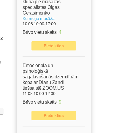
klubā pie masāžas
speciālistes Olgas
Gerasimenko
Ķermeņa masāža
10.08 10:00-17:00
Brīvo vietu skaits:
4
uz
Pieteikties
s
Emocionālā un
psiholoģiskā
sagatavošanās dzemdībām
kopā ar Diānu Zandi
tiešsaistē ZOOM.US
11.08 10:00-12:00
Brīvo vietu skaits:
9
Pieteikties