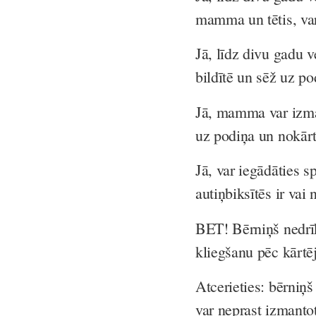
mamma un tētis, vara
Jā, līdz divu gadu 
bildītē un sēž uz po
Jā, mamma var izmant
uz podiņa un nokārto
Jā, var iegādāties s
autiņbiksītēs ir vai 
BET! Bērniņš nedrīk
kliegšanu pēc kārtēj
Atcerieties: bērni
var neprast izmantot