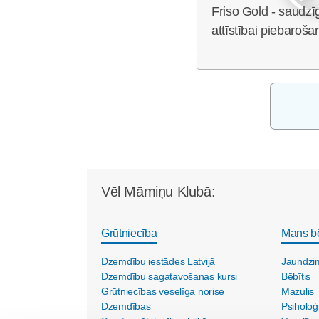
Friso Gold - saudzī
attīstībai piebaroša
Vēl Māmiņu Klubā:
Grūtniecība
Mans b
Dzemdību iestādes Latvijā
Jaundzi
Dzemdību sagatavošanas kursi
Bēbītis
Grūtniecības veselīga norise
Mazulis
Dzemdības
Psiholoģ