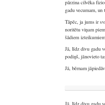
pārzina cilvēka fizio
gadu vecumam, un 
Tāpēc, ja jums ir sv
noritētu viņam piem
šādiem izteikumiem.
Jā, līdz divu gadu 
podiņš, jānovieto ta
Jā, bērnam jāpiedāv
Jā, līdz divu gadu 