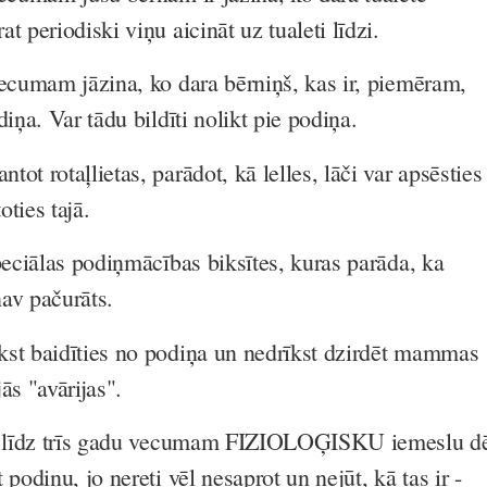
t periodiski viņu aicināt uz tualeti līdzi.
vecumam jāzina, ko dara bērniņš, kas ir, piemēram,
diņa. Var tādu bildīti nolikt pie podiņa.
ot rotaļlietas, parādot, kā lelles, lāči var apsēsties
ties tajā.
peciālas podiņmācības biksītes, kuras parāda, ka
nav pačurāts.
st baidīties no podiņa un nedrīkst dzirdēt mammas
ās "avārijas".
ņš līdz trīs gadu vecumam FIZIOLOĢISKU iemeslu d
 podiņu, jo nereti vēl nesaprot un nejūt, kā tas ir -