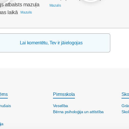
gs atbalsts mazuļa
Mazulis
nas laikā
Mazulis
Lai komentētu, Tev ir jāielogojas
ērns
Pirmsskola
Sko
mušais
Veselība
Grā
Bērna psiholoģija un attīstība
Skol
ija