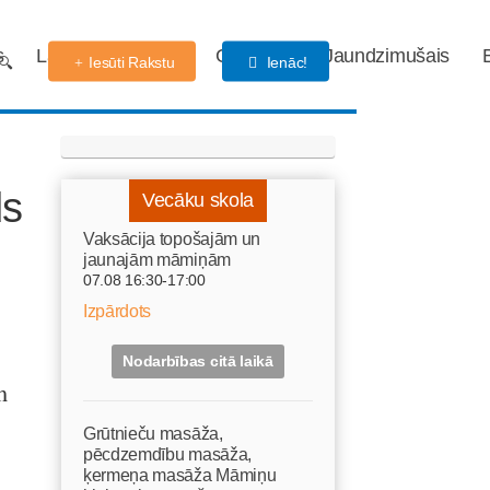
s
Labdarības fonds
Gaidības
Jaundzimušais
Iesūti Rakstu
Ienāc!
ds
Vecāku skola
Vaksācija topošajām un
jaunajām māmiņām
07.08 16:30-17:00
Izpārdots
Nodarbības citā laikā
m
Grūtnieču masāža,
pēcdzemdību masāža,
ķermeņa masāža Māmiņu