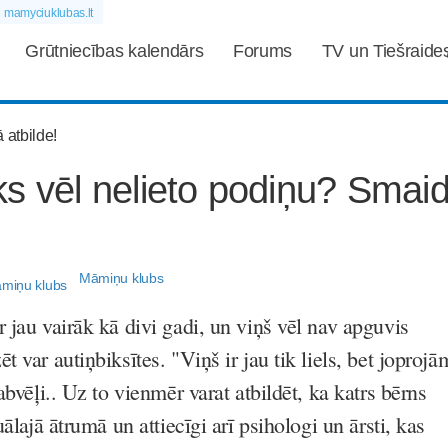
mamyciuklubas.lt
Grūtniecības kalendārs
Forums
TV un Tiešraide
s vēl nelieto podiņu? Smai
Māmiņu klubs
 jau vairāk kā divi gadi, un viņš vēl nav apguvis
 var autiņbiksītes. "Viņš ir jau tik liels, bet joprojā
abvēļi.. Uz to vienmēr varat atbildēt, ka katrs bērns
uālajā ātrumā un attiecīgi arī psihologi un ārsti, kas