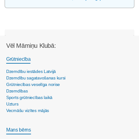
Vēl Māmiņu Klubā:
Grūtniecība
Dzemdību iestādes Latvijā
Dzemdību sagatavošanas kursi
Grūtniecības veselīga norise
Dzemdības
Sports grūtniecības laikā
Uzturs
Vecmāšu vizītes mājās
Mans bērns