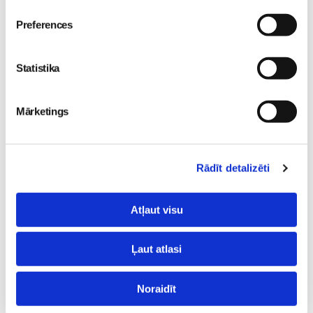
Preferences
Statistika
Valītis Vincents"
Friso Gold - saudzīgs
kinoteātros no 31. Jūlija -
atbalsts mazuļa attīstībai
Mārketings
Mazais valītis ar lielu sirdi
piebarošanas laikā
Mazulis
Mazulis
20. Jul 09:33
01. Jul 12:53
Rādīt detalizēti
Atļaut visu
Mazuļa pirmā pieredze
peldēšanā
Ļaut atlasi
Mazulis
23. May 09:55
Noraidīt