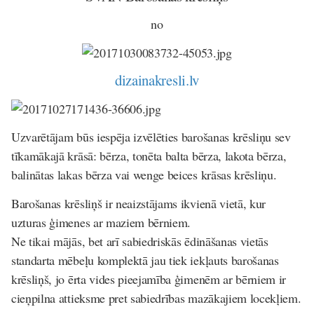
no
dizainakresli.lv
Uzvarētājam būs iespēja izvēlēties barošanas krēsliņu sev
tīkamākajā krāsā:
bērza, tonēta balta bērza, lakota bērza,
balinātas lakas bērza vai wenge beices krāsas krēsliņu.
Barošanas krēsliņš ir neaizstājams ikvienā vietā, kur
uzturas ģimenes ar maziem bērniem.
Ne tikai mājās, bet arī sabiedriskās ēdināšanas vietās
standarta mēbeļu komplektā jau tiek iekļauts barošanas
krēsliņš, jo ērta vides pieejamība ģimenēm ar bērniem ir
cieņpilna attieksme pret sabiedrības mazākajiem locekļiem.