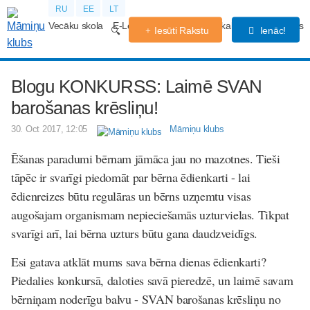
RU
EE
LT
Vecāku skola
E-Lekcijas
Grūtniecības kalendārs
Forums
Iesūti Rakstu
Ienāc!
Blogu KONKURSS: Laimē SVAN
barošanas krēsliņu!
30. Oct 2017, 12:05
Māmiņu klubs
Ēšanas paradumi bērnam jāmāca jau no mazotnes. Tieši
tāpēc ir svarīgi piedomāt par bērna ēdienkarti - lai
ēdienreizes būtu regulāras un bērns uzņemtu visas
augošajam organismam nepieciešamās uzturvielas. Tikpat
svarīgi arī, lai bērna uzturs būtu gana daudzveidīgs.
Esi gatava atklāt mums sava bērna dienas ēdienkarti?
Piedalies konkursā, daloties savā pieredzē, un laimē savam
bērniņam noderīgu balvu - SVAN barošanas krēsliņu no