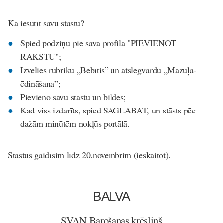
Kā iesūtīt savu stāstu?
Spied podziņu pie sava profila "PIEVIENOT
RAKSTU";
Izvēlies rubriku „Bēbītis” un atslēgvārdu „Mazuļa-
ēdināšana”;
Pievieno savu stāstu un bildes;
Kad viss izdarīts, spied SAGLABĀT, un stāsts pēc
dažām minūtēm nokļūs portālā.
Stāstus gaidīsim līdz 20.novembrim (ieskaitot).
BALVA
SVAN Barošanas krēsliņš