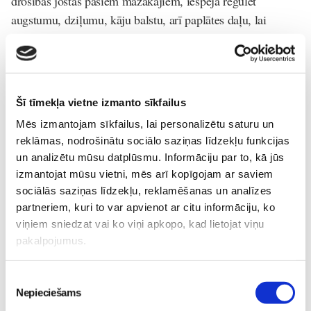
drošības jostas pašiem mazākajiem, iespēja regulēt
augstumu, dziļumu, kāju balstu, arī paplātes daļu, lai
pielāgotos katra mazuļa augumam un arī vajadzībām.
Protams, vecāki arī spēs novērtēt to, ka krēsliņš izgatavots
no koka, izskatās gaumīgs un ir viegli kopjams, jo bērnu
ēdiena pasaules atklāšanas prieks parasti nepaliek tikai
Šī tīmekļa vietne izmanto sīkfailus
šķīvja vai paplātes robežās.
Mēs izmantojam sīkfailus, lai personalizētu saturu un
reklāmas, nodrošinātu sociālo saziņas līdzekļu funkcijas
Mazuļa-ēdināšana
Mazuļa-ēdināšana-mūsmājās
un analizētu mūsu datplūsmu. Informāciju par to, kā jūs
izmantojat mūsu vietni, mēs arī kopīgojam ar saviem
MK-Konkursi
sociālās saziņas līdzekļu, reklamēšanas un analīzes
partneriem, kuri to var apvienot ar citu informāciju, ko
Lasi vēl
viņiem sniedzat vai ko viņi apkopo, kad lietojat viņu
pakalpojumus.
Kas notiek Māmiņu Kluba mazuļu rotaļu grupiņās?
Piekrišanas
Mazulis
Nepieciešams
izvēle
30. Jul 13:00