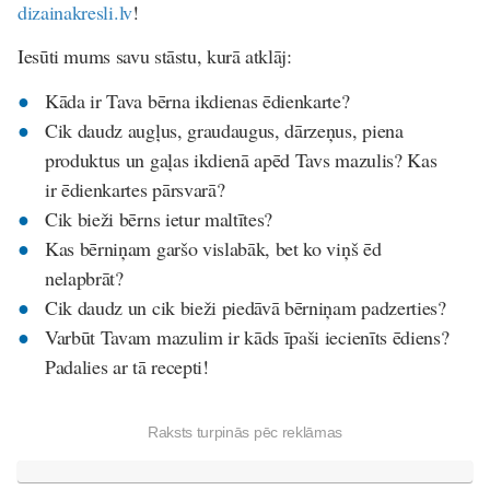
dizainakresli.lv
!
Iesūti mums savu stāstu, kurā atklāj:
Kāda ir Tava bērna ikdienas ēdienkarte?
Cik daudz augļus, graudaugus, dārzeņus, piena
produktus un gaļas ikdienā apēd Tavs mazulis? Kas
ir ēdienkartes pārsvarā?
Cik bieži bērns ietur maltītes?
Kas bērniņam garšo vislabāk, bet ko viņš ēd
nelapbrāt?
Cik daudz un cik bieži piedāvā bērniņam padzerties?
Varbūt Tavam mazulim ir kāds īpaši iecienīts ēdiens?
Padalies ar tā recepti!
Raksts turpinās pēc reklāmas