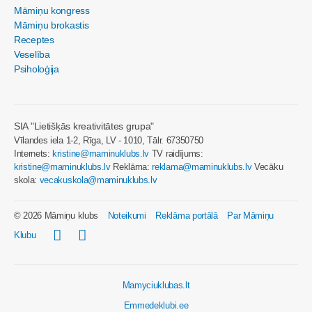
Māmiņu kongress
Māmiņu brokastis
Receptes
Veselība
Psiholoģija
SIA "Lietišķās kreativitātes grupa"
Vīlandes iela 1-2, Rīga, LV - 1010, Tālr. 67350750
Internets:
kristine@maminuklubs.lv
TV raidījums:
kristine@maminuklubs.lv
Reklāma:
reklama@maminuklubs.lv
Vecāku
skola:
vecakuskola@maminuklubs.lv
© 2026 Māmiņu klubs
Noteikumi
Reklāma portālā
Par Māmiņu
Klubu
Mamyciuklubas.lt
Emmedeklubi.ee