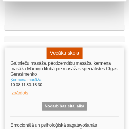
Vecāku skola
Grūtnieču masāža, pēcdzemdību masāža, ķermeņa
masāža Māmiņu klubā pie masāžas speciālistes Olgas
Gerasimenko
Ķermeņa masāža
10.08 11:30-15:30
Izpārdots
Nodarbības citā laikā
Emocionālā un psiholoģiskā sagatavošanās