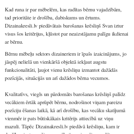
Kad runa ir par mēbelēm, kas radītas bērnu vajadzībām,
tad prioritāte ir drošība, dabiskums un ērtums.
Dizainakresli.lv piedāvātais barošanas krēsliņš Svan iztur
visus šos kritērijus, kļūstot par neaizstājamu palīgu ikdienai
ar bērnu.
Bērnu mēbeļu sektors dizaineriem ir īpašs izaicinājums, jo
jāspēj nelielā un vienkāršā objektā iekļaut augstu
funkcionalitāti, ļaujot vienu krēsliņu izmantot dažādās
pozīcijās, situācijās un arī dažādos bērna vecumos.
Kvalitatīvs, viegls un pārdomāts barošanas krēsliņš palīdz
vecākiem ērtāk aprūpēt bērnu, nodrošinot viņam pareizu
pozīciju ēšanas laikā, kā arī drošību, kas vecāku skatījumā
vienmēr ir pats būtiskākais kritērijs attiecībā uz viņu
mazuli. Tāpēc Dizainakresli.lv piedāvā krēsliņu, kam ir