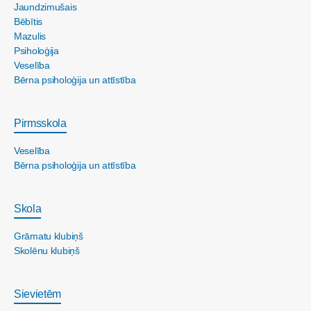
Jaundzimušais
Bēbītis
Mazulis
Psiholoģija
Veselība
Bērna psiholoģija un attīstība
Pirmsskola
Veselība
Bērna psiholoģija un attīstība
Skola
Grāmatu klubiņš
Skolēnu klubiņš
Sievietēm