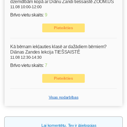
dzemdībām kopā ar Diānu Zandi tiešsaistē ZOOM.US
11.08 10:00-12:00
Brīvo vietu skaits:
9
Pieteikties
Kā bērnam iekļauties klasē ar dažādiem bērniem?
Diānas Zandes lekcija TIEŠSAISTĒ
11.08 12:30-14:30
Brīvo vietu skaits:
7
Pieteikties
Visas nodarbības
Lai komentētu, Tev ir jāielogojas