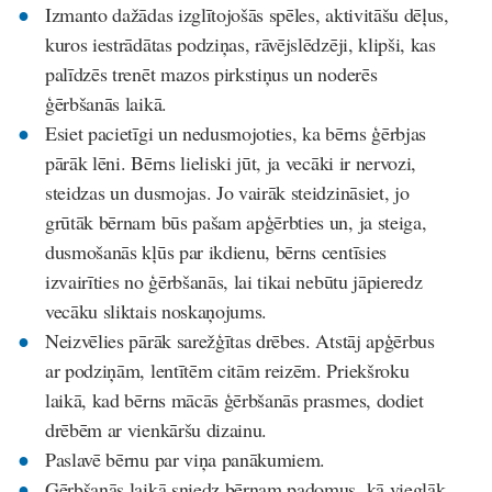
Izmanto dažādas izglītojošās spēles, aktivitāšu dēļus,
kuros iestrādātas podziņas, rāvējslēdzēji, klipši, kas
palīdzēs trenēt mazos pirkstiņus un noderēs
ģērbšanās laikā.
Esiet pacietīgi un nedusmojoties, ka bērns ģērbjas
pārāk lēni. Bērns lieliski jūt, ja vecāki ir nervozi,
steidzas un dusmojas. Jo vairāk steidzināsiet, jo
grūtāk bērnam būs pašam apģērbties un, ja steiga,
dusmošanās kļūs par ikdienu, bērns centīsies
izvairīties no ģērbšanās, lai tikai nebūtu jāpieredz
vecāku sliktais noskaņojums.
Neizvēlies pārāk sarežģītas drēbes. Atstāj apģērbus
ar podziņām, lentītēm citām reizēm. Priekšroku
laikā, kad bērns mācās ģērbšanās prasmes, dodiet
drēbēm ar vienkāršu dizainu.
Paslavē bērnu par viņa panākumiem.
Ģērbšanās laikā sniedz bērnam padomus, kā vieglāk