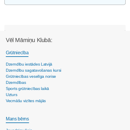
Vēl Māmiņu Klubā:
Grūtniecība
Dzemdību iestādes Latvijā
Dzemdību sagatavošanas kursi
Grūtniecības veselīga norise
Dzemdības
Sports grūtniecības laikā
Uzturs
Vecmāšu vizītes mājās
Mans bērns