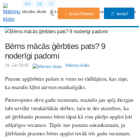
RU
EE
LT
Vecāku skola
E-Lekcijas
Grūtniecības kalendārs
Forums
Iesūti Rakstu
Ienāc!
Bērns mācās ģērbties pats? 9
noderīgi padomi
29. Jan 00:00
Māmiņu klubs
Prasme apģērbties pašam ir viens no rādītājiem, kas ziņo,
ka mazulis kļūst aizvien neatkarīgāks.
Pietuvojoties divu gadu vecumam, mazulis jau spēj diezgan
labi uzvilkt vienkāršākās drēbes, taču te der atcerēties, ka
arī ģērbšanās prasmes bērni tāpat kā visu pārējo apgūst ļoti
atšķirīgos vecumos. Tāpēc nav pamata satraukumam, ja
ģērbšanās prasmes bērns apgūst tuvāk trīs gadu vecumam.