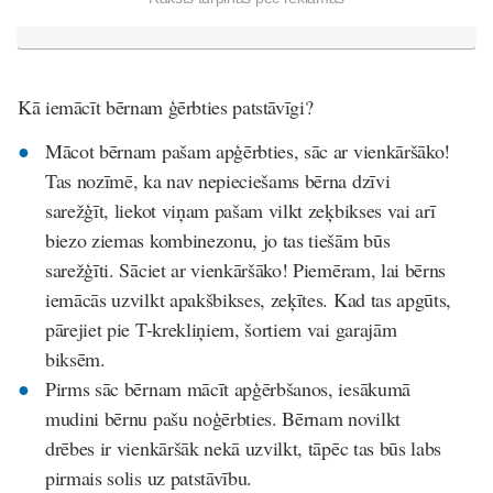
Kā iemācīt bērnam ģērbties patstāvīgi?
Mācot bērnam pašam apģērbties, sāc ar vienkāršāko!
Tas nozīmē, ka nav nepieciešams bērna dzīvi
sarežģīt, liekot viņam pašam vilkt zeķbikses vai arī
biezo ziemas kombinezonu, jo tas tiešām būs
sarežģīti. Sāciet ar vienkāršāko! Piemēram, lai bērns
iemācās uzvilkt apakšbikses, zeķītes. Kad tas apgūts,
pārejiet pie T-krekliņiem, šortiem vai garajām
biksēm.
Pirms sāc bērnam mācīt apģērbšanos, iesākumā
mudini bērnu pašu noģērbties. Bērnam novilkt
drēbes ir vienkāršāk nekā uzvilkt, tāpēc tas būs labs
pirmais solis uz patstāvību.