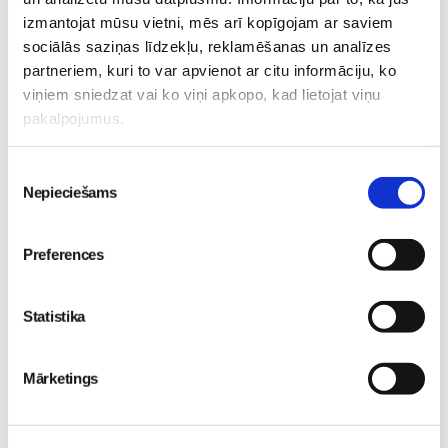
izmantojat mūsu vietni, mēs arī kopīgojam ar saviem
sociālās saziņas līdzekļu, reklamēšanas un analīzes
partneriem, kuri to var apvienot ar citu informāciju, ko
viņiem sniedzat vai ko viņi apkopo, kad lietojat viņu
Valītis Vincents"
Friso Gold - saudzīgs
pakalpojumus.
kinoteātros no 31. Jūlija -
atbalsts mazuļa attīstībai
Mazais valītis ar lielu sirdi
piebarošanas laikā
Piekrišanas
Mazulis
Mazulis
Nepieciešams
izvēle
20. Jul 09:33
01. Jul 12:53
Preferences
Statistika
Mazuļa pirmā pieredze
peldēšanā
Mazulis
23. May 09:55
Mārketings