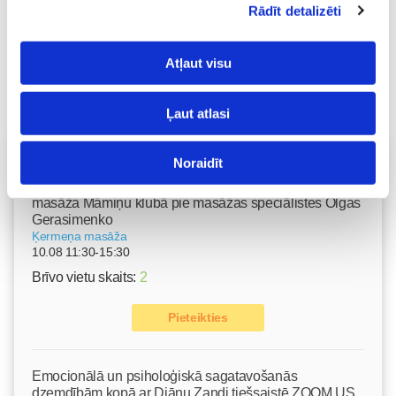
Rādīt detalizēti
Atļaut visu
Ļaut atlasi
Vecāku skola
Noraidīt
Grūtnieču masāža, pēcdzemdību masāža, ķermeņa
masāža Māmiņu klubā pie masāžas speciālistes Olgas
Gerasimenko
Ķermeņa masāža
10.08 11:30-15:30
Brīvo vietu skaits:
2
Pieteikties
Emocionālā un psiholoģiskā sagatavošanās
dzemdībām kopā ar Diānu Zandi tiešsaistē ZOOM.US