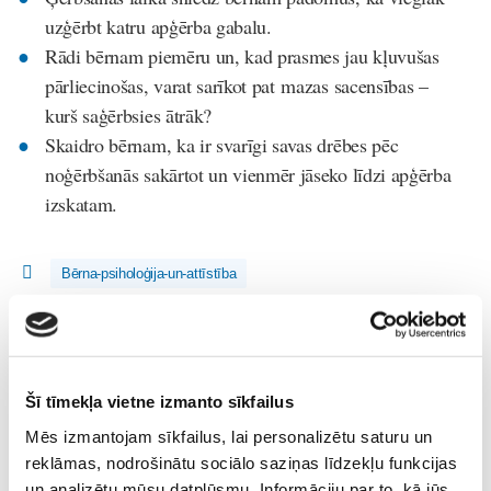
uzģērbt katru apģērba gabalu.
Rādi bērnam piemēru un, kad prasmes jau kļuvušas
pārliecinošas, varat sarīkot pat mazas sacensības –
kurš saģērbsies ātrāk?
Skaidro bērnam, ka ir svarīgi savas drēbes pēc
noģērbšanās sakārtot un vienmēr jāseko līdzi apģērba
izskatam.
Bērna-psiholoģija-un-attīstība
Lasi vēl
Šī tīmekļa vietne izmanto sīkfailus
Kas notiek Māmiņu Kluba mazuļu rotaļu grupiņās?
Mazulis
Mēs izmantojam sīkfailus, lai personalizētu saturu un
30. Jul 13:00
reklāmas, nodrošinātu sociālo saziņas līdzekļu funkcijas
un analizētu mūsu datplūsmu. Informāciju par to, kā jūs