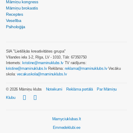
Māmiņu kongress
Māmiņu brokastis
Receptes
Veselība
Psiholoģija
SIA "Lietišķās kreativitātes grupa"
Vīlandes iela 1-2, Rīga, LV - 1010, Tālr. 67350750
Internets:
kristine@maminuklubs.lv
TV raidījums:
kristine@maminuklubs.lv
Reklāma:
reklama@maminuklubs.lv
Vecāku
skola:
vecakuskola@maminuklubs.lv
© 2026 Māmiņu klubs
Noteikumi
Reklāma portālā
Par Māmiņu
Klubu
Mamyciuklubas.lt
Emmedeklubi.ee