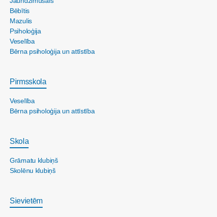
Jaundzimušais
Bēbītis
Mazulis
Psiholoģija
Veselība
Bērna psiholoģija un attīstība
Pirmsskola
Veselība
Bērna psiholoģija un attīstība
Skola
Grāmatu klubiņš
Skolēnu klubiņš
Sievietēm