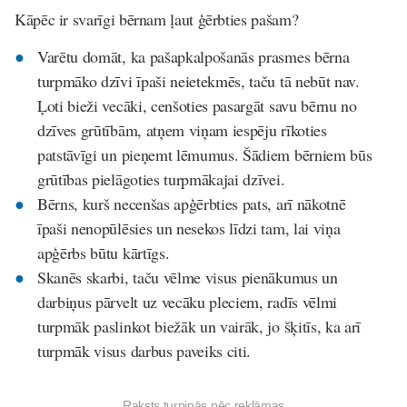
Kāpēc ir svarīgi bērnam ļaut ģērbties pašam?
Varētu domāt, ka pašapkalpošanās prasmes bērna
turpmāko dzīvi īpaši neietekmēs, taču tā nebūt nav.
Ļoti bieži vecāki, cenšoties pasargāt savu bērnu no
dzīves grūtībām, atņem viņam iespēju rīkoties
patstāvīgi un pieņemt lēmumus. Šādiem bērniem būs
grūtības pielāgoties turpmākajai dzīvei.
Bērns, kurš necenšas apģērbties pats, arī nākotnē
īpaši nenopūlēsies un nesekos līdzi tam, lai viņa
apģērbs būtu kārtīgs.
Skanēs skarbi, taču vēlme visus pienākumus un
darbiņus pārvelt uz vecāku pleciem, radīs vēlmi
turpmāk paslinkot biežāk un vairāk, jo šķitīs, ka arī
turpmāk visus darbus paveiks citi.
Raksts turpinās pēc reklāmas