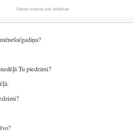
Raksts turpinās pēc reklāmas
r mēnešu/gadiņu?
 nedēļā Tu piedzimi?
ēļā.
iedzimi?
zīvo?