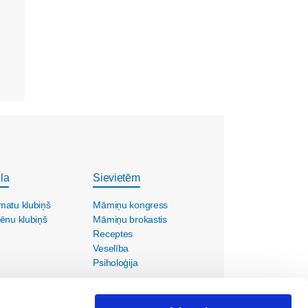
la
Sievietēm
matu klubiņš
Māmiņu kongress
ēnu klubiņš
Māmiņu brokastis
Receptes
Veselība
Psiholoģija