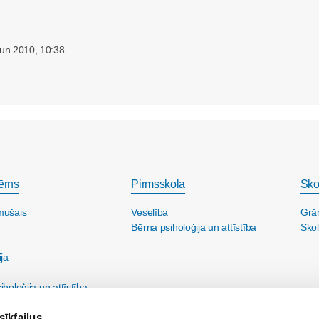
Jun 2010, 10:38
ērns
Pirmsskola
Sko
mušais
Veselība
Grā
Bērna psiholoģija un attīstība
Skol
ija
holoģija un attīstība
sīkfailus