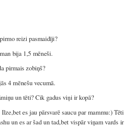
irmo reizi pasmaidīji?
man bija 1,5 mēneši.
a pirmais zobiņš?
jās 4 mēnešu vecumā.
iņu un tēti? Cik gadus viņi ir kopā?
ze,bet es jau pārsvarē saucu par mammu:) Tēti
u un es ar šad un tad,bet vispār viņam vards ir