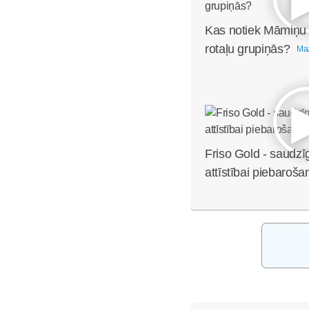
Kas notiek Māmiņu
rotaļu grupiņās?
Maz
Friso Gold - saudzī
attīstībai piebaroša