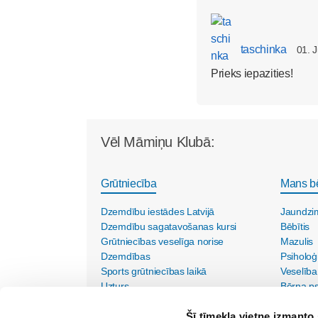
taschinka
01. 
Prieks iepazities!
Vēl Māmiņu Klubā:
Grūtniecība
Mans b
Dzemdību iestādes Latvijā
Jaundzi
Dzemdību sagatavošanas kursi
Bēbītis
Grūtniecības veselīga norise
Mazulis
Dzemdības
Psiholoģ
Sports grūtniecības laikā
Veselība
Uzturs
Bērna psi
Vecmāšu vizītes mājās
Šī tīmekļa vietne izmanto 