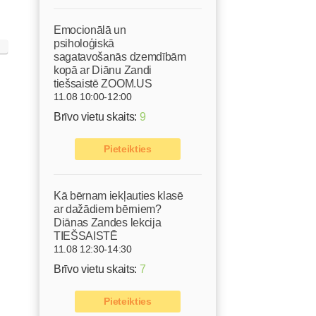
Emocionālā un
psiholoģiskā
sagatavošanās dzemdībām
kopā ar Diānu Zandi
tiešsaistē ZOOM.US
11.08 10:00-12:00
Brīvo vietu skaits:
9
Pieteikties
Kā bērnam iekļauties klasē
ar dažādiem bērniem?
Diānas Zandes lekcija
TIEŠSAISTĒ
11.08 12:30-14:30
Brīvo vietu skaits:
7
Pieteikties