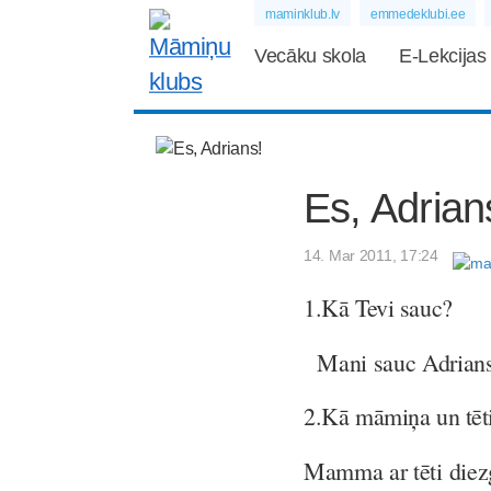
maminklub.lv
emmedeklubi.ee
Vecāku skola
E-Lekcijas
Es, Adrian
14. Mar 2011, 17:24
1.
Kā Tevi sauc?
Mani sauc Adrians
2.
Kā māmiņa un tēti
Mamma ar tēti diezg