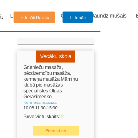
s
Labdarības fonds
Gaidības
Jaundzimušais
Iesūti Rakstu
Ienāc!
Vecāku skola
Grūtnieču masāža,
pēcdzemdību masāža,
ķermeņa masāža Māmiņu
klubā pie masāžas
speciālistes Olgas
Gerasimenko
Ķermeņa masāža
10.08 11:30-15:30
Brīvo vietu skaits:
2
Pieteikties