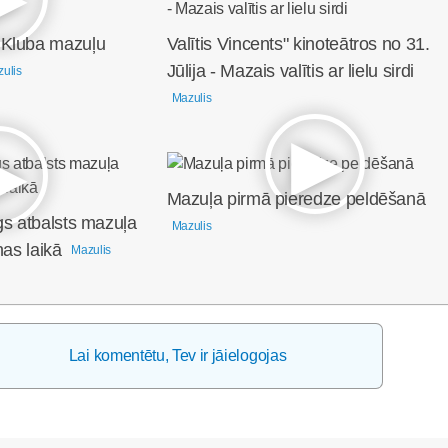
 Kluba mazuļu
Valītis Vincents" kinoteātros no 31.
Jūlija - Mazais valītis ar lielu sirdi
ulis
Mazulis
Mazuļa pirmā pieredze peldēšanā
gs atbalsts mazuļa
Mazulis
nas laikā
Mazulis
Lai komentētu, Tev ir jāielogojas