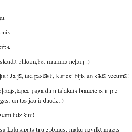
ņa.
onis.
ērbs.
skaidīt plikam,bet mamma neļauj.:)
ot? Ja jā, tad pastāsti, kur esi bijis un kādā vecumā!
ļotājs,tāpēc pagaidām tālākais brauciens ir pie
s. un tas jau ir daudz.:)
gumi līdz šim!
u kūkas,pats tīru zobiņus, māku uzvilkt mazās