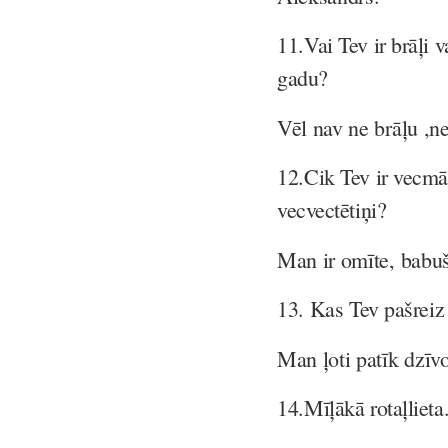
11.
Vai Tev ir brāļi 
gadu?
Vēl nav ne brāļu ,n
12.
Cik Tev ir vecmā
vecvectētiņi?
Man ir omīte, babuš
13.
Kas Tev pašreiz 
Man ļoti patīk dzīv
14.
Mīļākā rotaļlieta