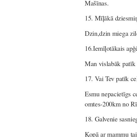
Mašīnas.
15.
Mīļākā dziesmi
Dzin,dzin miega zil
16.
Iemīļotākais apģ
Man vislabāk patīk 
17.
Vai Tev patīk ceļ
Esmu nepacietīgs ce
omtes-200km no Rīga
18.
Galvenie sasnie
Kopā ar mammu tais