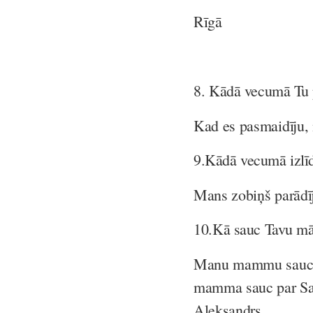
Rīgā
8.
Kādā vecumā Tu p
Kad es pasmaidīju, 
9.
Kādā vecumā izlīd
Mans zobiņš parādī
10.
Kā sauc Tavu mām
Manu mammu sauc Il
mamma sauc par Sash
Aleksandrs.