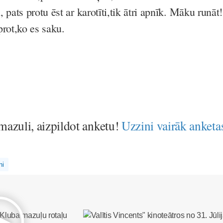
 pats protu ēst ar karotīti,tik ātri apnīk. Māku runāt!
ot,ko es saku.
 mazuli, aizpildot anketu!
Uzzini vairāk anketa
ni