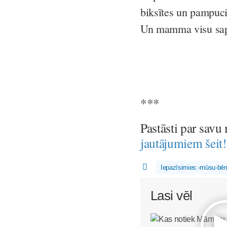
biksītes un pampuci,
Un mamma visu sapr
***
Pastāsti par savu
jautājumiem šeit!
Iepazīsimies:-mūsu-bēr
Lasi vēl