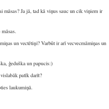
vai māsas? Ja jā, tad kā viņus sauc un cik viņiem ir
e māsas.
miņas un vectētiņi? Varbūt ir arī vecvecmāmiņas un
ka, ģeduška un papucis:)
vislabāk patīk darīt?
oties laukumiņā.
.