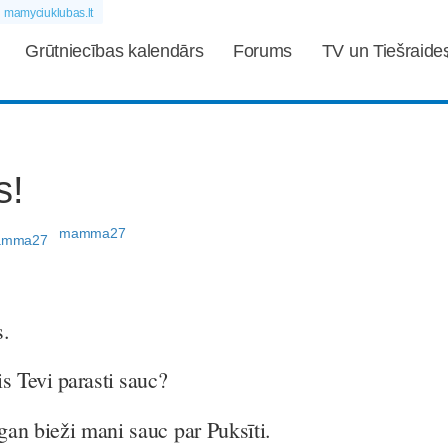
mamyciuklubas.lt
Grūtniecības kalendārs
Forums
TV un Tiešraide
s!
mamma27
.
s Tevi parasti sauc?
an bieži mani sauc par Puksīti.