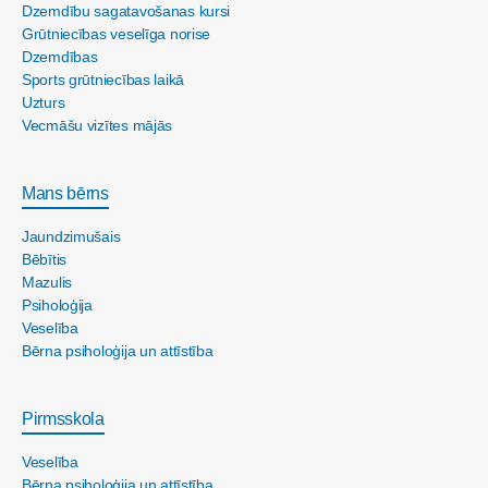
Dzemdību sagatavošanas kursi
Grūtniecības veselīga norise
Dzemdības
Sports grūtniecības laikā
Uzturs
Vecmāšu vizītes mājās
Mans bērns
Jaundzimušais
Bēbītis
Mazulis
Psiholoģija
Veselība
Bērna psiholoģija un attīstība
Pirmsskola
Veselība
Bērna psiholoģija un attīstība