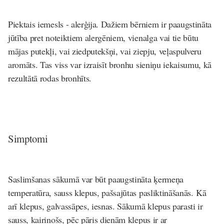
Piektais iemesls - alerģija. Dažiem bērniem ir paaugstināta
jūtība pret noteiktiem alergēniem, vienalga vai tie būtu
mājas putekļi, vai ziedputekšņi, vai ziepju, veļaspulveru
aromāts. Tas viss var izraisīt bronhu sieniņu iekaisumu, kā
rezultātā rodas bronhīts.
Simptomi
Saslimšanas sākumā var būt paaugstināta ķermeņa
temperatūra, sauss klepus, pašsajūtas pasliktināšanās.
Kā
arī klepus, galvassāpes, iesnas. Sākumā klepus parasti ir
sauss, kairinošs, pēc pāris dienām klepus ir ar