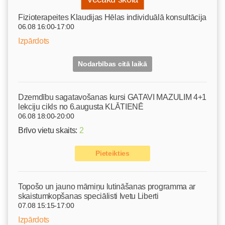
Fizioterapeites Klaudijas Hēlas individuālā konsultācija
06.08 16:00-17:00
Izpārdots
Nodarbības citā laikā
Dzemdību sagatavošanas kursi GATAVI MAZULIM 4+1
lekciju cikls no 6.augusta KLĀTIENĒ
06.08 18:00-20:00
Brīvo vietu skaits:
2
Pieteikties
Topošo un jauno māmiņu lutināšanas programma ar
skaistumkopšanas speciālisti Ivetu Liberti
07.08 15:15-17:00
Izpārdots