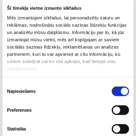
hronisks bronhīts.
Šī tīmekļa vietne izmanto sīkfailus
Bērnu-slimības
Mēs izmantojam sīkfailus, lai personalizētu saturu un
reklāmas, nodrošinātu sociālo saziņas līdzekļu funkcijas
Lasi vēl
un analizētu mūsu datplūsmu. Informāciju par to, kā jūs
izmantojat mūsu vietni, mēs arī kopīgojam ar saviem
sociālās saziņas līdzekļu, reklamēšanas un analīzes
partneriem, kuri to var apvienot ar citu informāciju, ko
Attīstošās rotaļas ar fizioterapeiti Kristīni Asonovu 2026.
viņiem sniedzat vai ko viņi apkopo, kad lietojat viņu
gada MARTĀ un APRĪLĪ dzimušiem bērniem
Mazulis
pakalpojumus.
30. Jul 13:00
Piekrišanas
Nepieciešams
izvēle
Preferences
Valītis Vincents"
Friso Gold - saudzīgs
kinoteātros no 31. Jūlija -
atbalsts mazuļa attīstībai
Statistika
Mazais valītis ar lielu sirdi
piebarošanas laikā