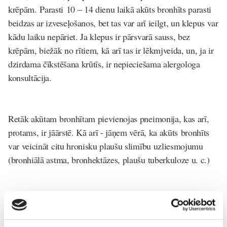
krēpām.
Parasti
10 – 14 dienu laikā akūts bronhīts parasti
beidzas ar izveseļošanos, bet tas var arī ieilgt, un klepus var
kādu laiku nepāriet. Ja klepus ir pārsvarā sauss, bez
krēpām, biežāk no rītiem, kā arī tas ir lēkmjveida, un, ja ir
dzirdama čīkstēšana krūtīs, ir nepieciešama alergologa
konsultācija.
Retāk akūtam bronhītam pievienojas pneimonija, kas arī,
protams, ir jāārstē. Kā arī - jāņem vērā, ka akūts bronhīts
var veicināt citu hronisku plaušu slimību uzliesmojumu
(bronhiālā astma, bronhektāzes, plaušu tuberkuloze u. c.)
Jāveic novērojumi - ja vairāku gadu laikā akūta bronhīta
epizodes atkārtojas, tās veicina hronisku procesu – attīstās