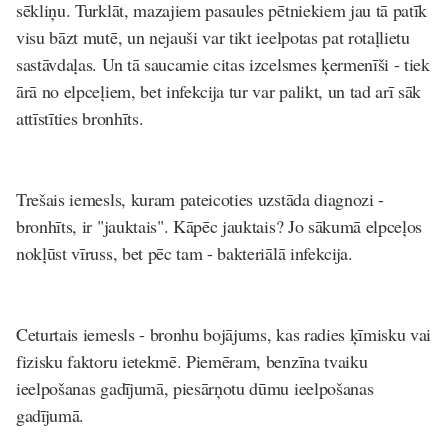
sēkliņu. Turklāt, mazajiem pasaules pētniekiem jau tā patīk
visu bāzt mutē, un nejauši var tikt ieelpotas pat rotaļlietu
sastāvdaļas. Un tā saucamie citas izcelsmes ķermenīši - tiek
ārā no elpceļiem, bet infekcija tur var palikt, un tad arī sāk
attīstīties bronhīts.
Trešais iemesls, kuram pateicoties uzstāda diagnozi -
bronhīts, ir "jauktais". Kāpēc jauktais? Jo sākumā elpceļos
nokļūst vīruss, bet pēc tam - bakteriālā infekcija.
Ceturtais iemesls - bronhu bojājums, kas radies ķīmisku vai
fizisku faktoru ietekmē. Piemēram, benzīna tvaiku
ieelpošanas gadījumā, piesārņotu dūmu ieelpošanas
gadījumā.