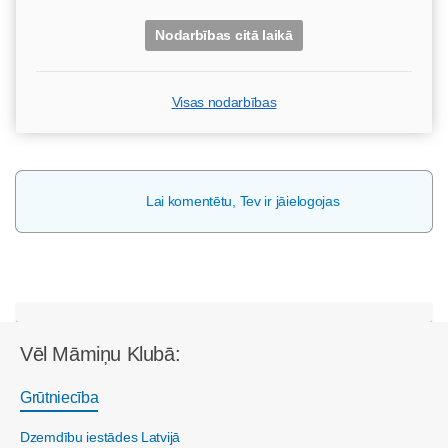
Nodarbības citā laikā
Visas nodarbības
Lai komentētu, Tev ir jāielogojas
Vēl Māmiņu Klubā:
Grūtniecība
Dzemdību iestādes Latvijā