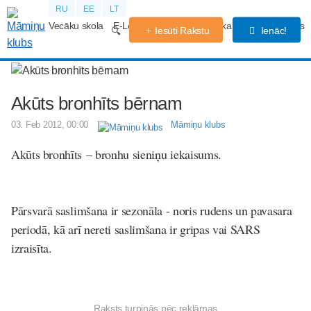
RU
EE
LT
Vecāku skola
E-Lekcijas
Grūtniecības kalendārs
Forums
Iesūti Rakstu
Ienāc!
Akūts bronhīts bērnam
03. Feb 2012, 00:00
Māmiņu klubs
Akūts bronhīts
– bronhu sieniņu iekaisums.
Pārsvarā saslimšana ir sezonāla - noris rudens un pavasara
periodā, kā arī nereti saslimšana ir gripas vai SARS
izraisīta.
Raksts turpinās pēc reklāmas