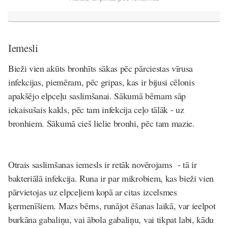
Iemesli
Bieži vien akūts bronhīts sākas pēc pārciestas vīrusa
infekcijas, piemēram, pēc gripas, kas ir bijusi cēlonis
apakšējo elpceļu saslimšanai. Sākumā bērnam sāp
iekaisušais kakls, pēc tam infekcija ceļo tālāk - uz
bronhiem. Sākumā cieš lielie bronhi, pēc tam mazie.
Otrais saslimšanas iemesls ir retāk novērojams - tā ir
bakteriālā infekcija. Runa ir par mikrobiem, kas bieži vien
pārvietojas uz elpceļiem kopā ar citas izcelsmes
ķermenīšiem. Mazs bērns, runājot ēšanas laikā, var ieelpot
burkāna gabaliņu, vai ābola gabaliņu, vai tikpat labi, kādu