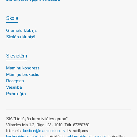
Skola
Grāmatu klubiņš
Skolēnu klubiņš
Sievietēm
Māmiņu kongress
Māmiņu brokastis
Receptes
Veselība
Psiholoģija
SIA "Lietišķās kreativitātes grupa"
Vīlandes iela 1-2, Rīga, LV - 1010, Tālr. 67350750
Internets:
kristine@maminuklubs.lv
TV raidījums:
kristine@maminuklubs.lv
Reklāma:
reklama@maminuklubs.lv
Vecāku