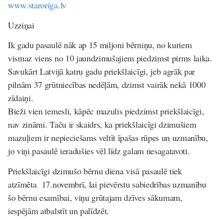
www.staroriga.lv
Uzziņai
Ik gadu pasaulē nāk ap 15 miljoni bērniņu, no kuriem
vismaz viens no 10 jaundzimušajiem piedzimst pirms laika.
Savukārt Latvijā katru gadu priekšlaicīgi, jeb agrāk par
pilnām 37 grūtniecības nedēļām, dzimst vairāk nekā 1000
zīdaiņi.
Bieži vien iemesli, kāpēc mazulis piedzimst priekšlaicīgi,
nav zināmi. Taču ir skaidrs, ka priekšlaicīgi dzimušiem
mazuļiem ir nepieciešams veltīt īpašas rūpes un uzmanību,
jo viņi pasaulē ieradušies vēl līdz galam nesagatavoti.
Priekšlaicīgi dzimušo bērnu diena visā pasaulē tiek
atzīmēta 17.novembrī, lai pievērstu sabiedrības uzmanību
šo bērnu esamībai, viņu grūtajam dzīves sākumam,
iespējām atbalstīt un palīdzēt
.