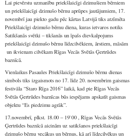
Lai pievērstu uzmanību priekšlaicīgi dzimušiem bērniem
un priekšlaicīgi dzimušo bērnu aprūpes jautājumiem, 17.
novembrī jau piekto gadu pēc kārtas Latvijā tiks atzīmēta
Priekšlaicīgi dzimušo bērnu diena, kuras ietvaros notiks
Satikšanās svētki – tikšanās un īpašs dievkalpojums
priekšlaicīgi dzimušo bērnu līdzcilvēkiem, ārstiem, māsām
un ikvienam cilvēkam Rīgas Vecās Svētās Ģertrūdes
baznīcā
.
Vienlaikus Pasaules Priekšlaicīgi dzimušo bērnu dienas
simbols tiks izgaismots no 17. līdz 20. novembrim gaismas
festivāla “Staro Rīga 2016” laikā, kad
pie Rīgas Vecās
Svētās Ģertrūdes baznīcas būs iespējams apskatīt gaismas
objektu “Es piedzimu agrāk
”.
17.novembrī, plkst. 18.00 – 19`00 , Rīgas Vecās Svētās
Ģertrūdes baznīcā aicinām uz satikšanos priekšlaicīgi
dzimušo bērnu vecākus un bērnus, kā arī līdzcilvēkus un