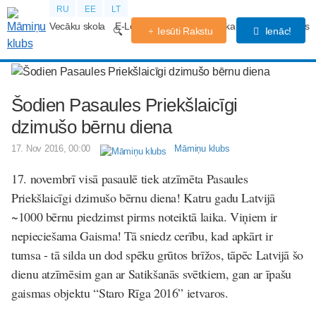
RU
EE
LT
Vecāku skola
E-Lekcijas
Grūtniecības kalendārs
Forums
Iesūti Rakstu
Ienāc!
Šodien Pasaules Priekšlaicīgi
dzimušo bērnu diena
17. Nov 2016, 00:00
Māmiņu klubs
17. novembrī visā pasaulē tiek atzīmēta Pasaules
Priekšlaicīgi dzimušo bērnu diena!
Katru gadu Latvijā
~1000 bērnu piedzimst pirms noteiktā laika. Viņiem ir
nepieciešama Gaisma! Tā sniedz cerību, kad apkārt ir
tumsa - tā silda un dod spēku grūtos brīžos, tāpēc Latvijā šo
dienu atzīmēsim gan ar Satikšanās svētkiem, gan ar īpašu
gaismas objektu “Staro Rīga 2016” ietvaros.