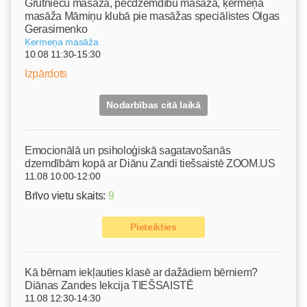
Grūtnieču masāža, pēcdzemdību masāža, ķermeņa
masāža Māmiņu klubā pie masāžas speciālistes Olgas
Gerasimenko
Ķermeņa masāža
10.08 11:30-15:30
Izpārdots
Nodarbības citā laikā
Emocionālā un psiholoģiskā sagatavošanās
dzemdībām kopā ar Diānu Zandi tiešsaistē ZOOM.US
11.08 10:00-12:00
Brīvo vietu skaits:
9
Pieteikties
Kā bērnam iekļauties klasē ar dažādiem bērniem?
Diānas Zandes lekcija TIEŠSAISTĒ
11.08 12:30-14:30