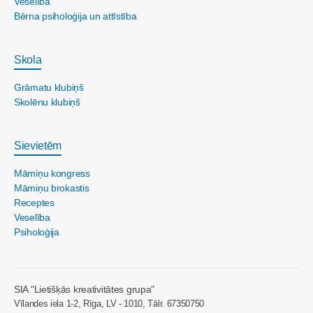
Veselība
Bērna psiholoģija un attīstība
Skola
Grāmatu klubiņš
Skolēnu klubiņš
Sievietēm
Māmiņu kongress
Māmiņu brokastis
Receptes
Veselība
Psiholoģija
SIA "Lietišķās kreativitātes grupa"
Vīlandes iela 1-2, Rīga, LV - 1010, Tālr. 67350750