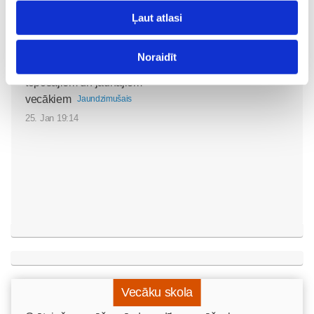
Ļaut atlasi
Fizioterapeita konsultācija
Noraidīt
Māmiņu Klubā – atbalsts
topošajiem un jaunajiem
vecākiem
Jaundzimušais
25. Jan 19:14
Vecāku skola