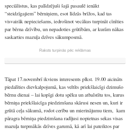
speciālistus, kas palīdzējuši šajā pasaulē ienākt
“steidzīgajiem” bērniņiem, esot līdzās brīžos, kad tas
visvairāk nepieciešams, iedrošinot vecākus turpināt cīnīties
par bērna dzīvību, un nepadoties grūtībām, ar kurām nākas
saskarties mazuļa dzīves sākumposmā.
Raksts turpinās pēc reklāmas
Tāpat 17.novembrī ikviens interesents plkst. 19.00 aicināts
piedalīties dievkalpojumā, kas veltīts priekšlaicīgi dzimušo
bērnu dienai – lai kopīgi dotu spēku un atbalstītu tos, kurus
bērniņa priekšlaicīga piedzimšana skārusi nesen un, kuri ir
grūtā ceļa sākumā, rodot cerību un mierinājumu tiem, kam
pāragra bērniņa piedzimšana radījusi nopietnas sekas visas
mazuļa turpmākās dzīves garumā, kā arī lai pateiktos par