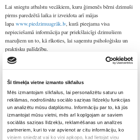
Lai sniegtu atbalstu vecākiem, kuru ģimenēs bērni dzimuši
pirms paredzētā laika ir izveidota arī mājas
lapa
www.piedzimuagrāk.lv
, kurā pieejama visa
nepieciešamā informācija par priekšlaicīgi dzimušiem
mazuļiem un to, kā rīkoties, lai saņemtu psiholoģisku un
praktisku palīdzību.
Priekšlaicīgi-dzimuši-mazuļi
ziņas
Lasi vēl
Šī tīmekļa vietne izmanto sīkfailus
Mēs izmantojam sīkfailus, lai personalizētu saturu un
reklāmas, nodrošinātu sociālo saziņas līdzekļu funkcijas
un analizētu mūsu datplūsmu. Informāciju par to, kā jūs
izmantojat mūsu vietni, mēs arī kopīgojam ar saviem
Pasaules zīdīšanas nedēļa: kā sagatavoties zīdīšanai
sociālās saziņas līdzekļu, reklamēšanas un analīzes
un kāpēc atbalsts mammai ir tikpat svarīgs kā atbalsts
partneriem, kuri to var apvienot ar citu informāciju, ko
mazulim
Jaundzimušais
viņiem sniedzat vai ko viņi apkopo, kad lietojat viņu
03. Aug 14:36