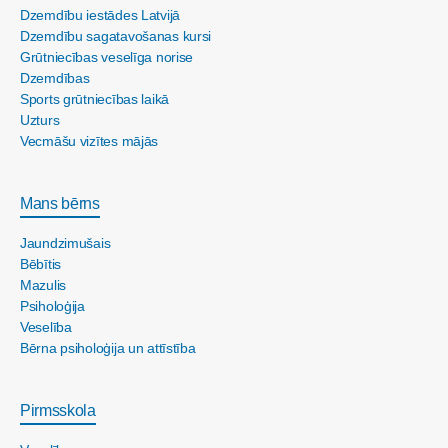
Dzemdību iestādes Latvijā
Dzemdību sagatavošanas kursi
Grūtniecības veselīga norise
Dzemdības
Sports grūtniecības laikā
Uzturs
Vecmāšu vizītes mājās
Mans bērns
Jaundzimušais
Bēbītis
Mazulis
Psiholoģija
Veselība
Bērna psiholoģija un attīstība
Pirmsskola