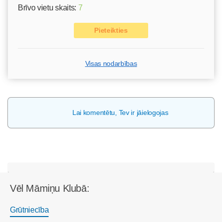
Brīvo vietu skaits:
7
Pieteikties
Visas nodarbības
Lai komentētu, Tev ir jāielogojas
Vēl Māmiņu Klubā:
Grūtniecība