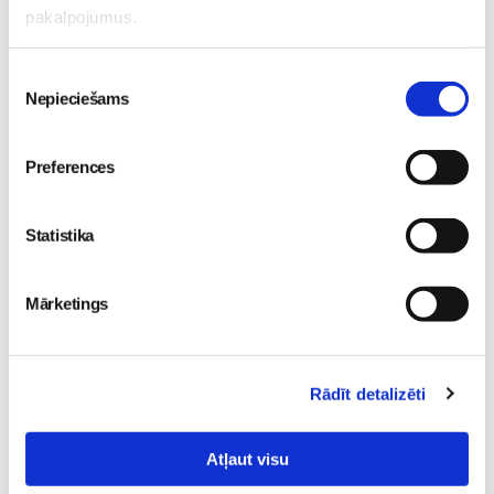
pakalpojumus.
Piekrišanas
Nepieciešams
izvēle
Preferences
Bērnu slimnīcas
Drošība, par kuru daudzi
Neonatoloģijas klīnika jau
nezina: bezmaksas
Statistika
30 gadus nodrošina
apdrošināšana zīdaiņiem
līderību jaundzimušo
no BALTA
Jaundzimušais
Mārketings
aprūpē Latvijā
30. Jan 10:58
Jaundzimušais
29. May 13:06
Rādīt detalizēti
Atļaut visu