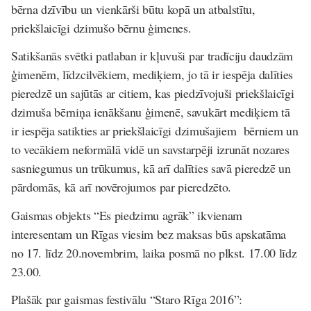
bērna dzīvību un vienkārši būtu kopā un atbalstītu,
priekšlaicīgi dzimušo bērnu ģimenes.
Satikšanās svētki patlaban ir kļuvuši par tradīciju daudzām
ģimenēm, līdzcilvēkiem, mediķiem, jo tā ir iespēja dalīties
pieredzē un sajūtās ar citiem, kas piedzīvojuši priekšlaicīgi
dzimuša bērniņa ienākšanu ģimenē, savukārt mediķiem tā
ir iespēja satikties ar priekšlaicīgi dzimušajiem bērniem un
to vecākiem neformālā vidē un savstarpēji izrunāt nozares
sasniegumus un trūkumus, kā arī dalīties savā pieredzē un
pārdomās, kā arī novērojumos par pieredzēto.
Gaismas objekts “Es piedzimu agrāk” ikvienam
interesentam un Rīgas viesim bez maksas būs apskatāma
no 17. līdz 20.novembrim, laika posmā no plkst. 17.00 līdz
23.00.
Plašāk par gaismas festivālu “Staro Rīga 2016”: