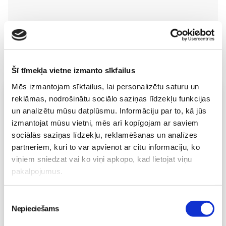
Šī tīmekļa vietne izmanto sīkfailus
Mēs izmantojam sīkfailus, lai personalizētu saturu un
Vecāku skola
reklāmas, nodrošinātu sociālo saziņas līdzekļu funkcijas
un analizētu mūsu datplūsmu. Informāciju par to, kā jūs
Topošo un jauno māmiņu lutināšanas programma ar
skaistumkopšanas speciālisti Ivetu Liberti
izmantojat mūsu vietni, mēs arī kopīgojam ar saviem
07.08 15:15-17:00
sociālās saziņas līdzekļu, reklamēšanas un analīzes
Izpārdots
partneriem, kuri to var apvienot ar citu informāciju, ko
viņiem sniedzat vai ko viņi apkopo, kad lietojat viņu
Nodarbības citā laikā
pakalpojumus.
Piekrišanas
Vaksācija topošajām un jaunajām māmiņām
Nepieciešams
izvēle
07.08 16:30-17:00