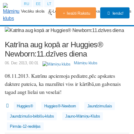
RU
EE
LT
Vecāku skola
E-Lekcijas
Grūtniecības kalendārs
Forums
Iesūti Rakstu
Ienāc!
Katrīna aug kopā ar Huggies®
Newborn:11.dzīves diena
06. Dec 2013, 00:01
Māmiņu klubs
08.11.2013. Katrīnu apciemoja pediatre,pēc apskates
daktere pateica, ka mazulītei viss ir kārtībā,un galvenais
tagad augt lielai un veselai!
Huggies®
Huggies®-Newborn
Jaundzimušais
Jaundzimušo-bēbīšu-klubs
Jauno-Māmiņu-Klubs
Pirmās-12-nedēļas