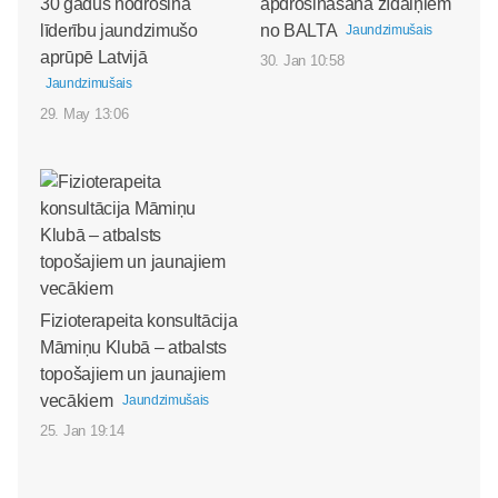
30 gadus nodrošina
apdrošināšana zīdaiņiem
līderību jaundzimušo
no BALTA
Jaundzimušais
aprūpē Latvijā
30. Jan 10:58
Jaundzimušais
29. May 13:06
Fizioterapeita konsultācija
Māmiņu Klubā – atbalsts
topošajiem un jaunajiem
vecākiem
Jaundzimušais
25. Jan 19:14