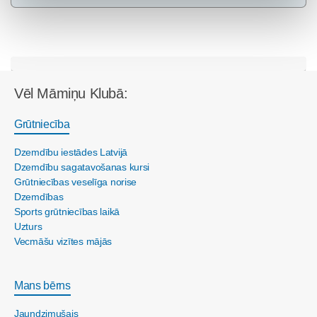
Vēl Māmiņu Klubā:
Grūtniecība
Dzemdību iestādes Latvijā
Dzemdību sagatavošanas kursi
Grūtniecības veselīga norise
Dzemdības
Sports grūtniecības laikā
Uzturs
Vecmāšu vizītes mājās
Mans bērns
Jaundzimušais