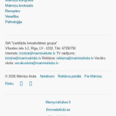
Māmiņu kongress
Māmiņu brokastis
Receptes
Veselība
Psiholoģija
SIA "Lietišķās kreativitātes grupa"
Vīlandes iela 1-2, Rīga, LV - 1010, Tālr. 67350750
Internets:
kristine@maminuklubs.lv
TV raidījums:
kristine@maminuklubs.lv
Reklāma:
reklama@maminuklubs.lv
Vecāku
skola:
vecakuskola@maminuklubs.lv
© 2026 Māmiņu klubs
Noteikumi
Reklāma portālā
Par Māmiņu
Klubu
Mamyciuklubas.lt
Emmedeklubi.ee