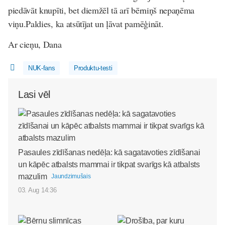
piedāvāt knupīti, bet diemžēl tā arī bērniņš nepaņēma
viņu.Paldies, ka atsūtījat un ļāvat pamēģināt.
Ar cieņu, Dana
NUK-fans
Produktu-testi
Lasi vēl
Pasaules zīdīšanas nedēļa: kā sagatavoties zīdīšanai
un kāpēc atbalsts mammai ir tikpat svarīgs kā atbalsts
mazulim
Jaundzimušais
03. Aug 14:36