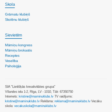
Skola
Grāmatu klubiņš
Skolēnu klubiņš
Sievietēm
Māmiņu kongress
Māmiņu brokastis
Receptes
Veselība
Psiholoģija
SIA "Lietišķās kreativitātes grupa"
Vīlandes iela 1-2, Rīga, LV - 1010, Tālr. 67350750
Internets:
kristine@maminuklubs.lv
TV raidījums:
kristine@maminuklubs.lv
Reklāma:
reklama@maminuklubs.lv
Vecāku
skola:
vecakuskola@maminuklubs.lv