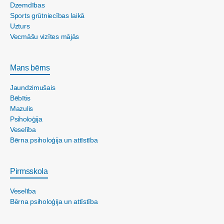
Dzemdības
Sports grūtniecības laikā
Uzturs
Vecmāšu vizītes mājās
Mans bērns
Jaundzimušais
Bēbītis
Mazulis
Psiholoģija
Veselība
Bērna psiholoģija un attīstība
Pirmsskola
Veselība
Bērna psiholoģija un attīstība