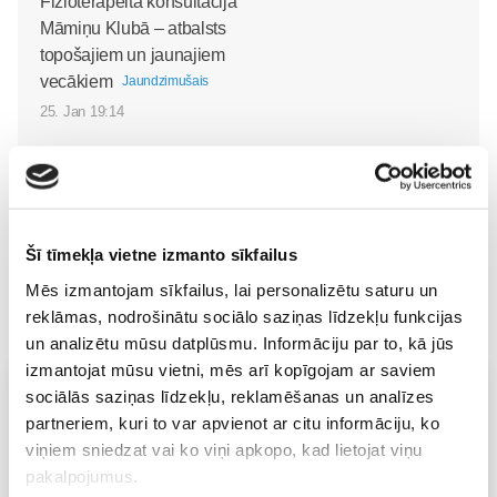
Fizioterapeita konsultācija
Māmiņu Klubā – atbalsts
topošajiem un jaunajiem
vecākiem
Jaundzimušais
25. Jan 19:14
Šī tīmekļa vietne izmanto sīkfailus
Mēs izmantojam sīkfailus, lai personalizētu saturu un
reklāmas, nodrošinātu sociālo saziņas līdzekļu funkcijas
un analizētu mūsu datplūsmu. Informāciju par to, kā jūs
izmantojat mūsu vietni, mēs arī kopīgojam ar saviem
Vecāku skola
sociālās saziņas līdzekļu, reklamēšanas un analīzes
partneriem, kuri to var apvienot ar citu informāciju, ko
Grūtnieču masāža, pēcdzemdību masāža, ķermeņa
masāža Māmiņu klubā pie masāžas speciālistes Olgas
viņiem sniedzat vai ko viņi apkopo, kad lietojat viņu
Gerasimenko
pakalpojumus.
Ķermeņa masāža