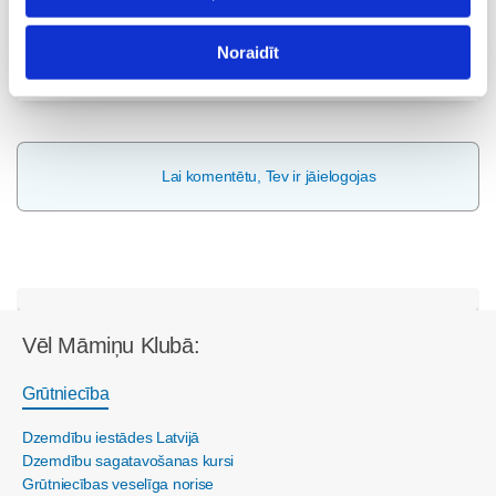
Noraidīt
Visas nodarbības
Lai komentētu, Tev ir jāielogojas
Vēl Māmiņu Klubā:
Grūtniecība
Dzemdību iestādes Latvijā
Dzemdību sagatavošanas kursi
Grūtniecības veselīga norise