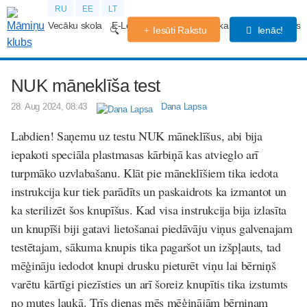
RU
EE
LT
Vecāku skola
E-Lekcijas
Grūtniecības kalendārs
Forums
Iesūti Rakstu
Ienāc!
NUK māneklīša test
28. Aug 2024, 08:43
Dana Lapsa
Labdien! Saņemu uz testu NUK māneklīšus, abi bija
iepakoti speciāla plastmasas kārbiņā kas atvieglo arī
turpmāko uzvlabašanu. Klāt pie māneklīšiem tika iedota
instrukcija kur tiek parādīts un paskaidrots ka izmantot un
ka sterilizēt šos knupīšus. Kad visa instrukcija bija izlasīta
un knupīši biji gatavi lietošanai piedāvāju viņus galvenajam
testētajam, sākuma knupis tika pagaršot un izšpļauts, tad
mēģināju iedodot knupi drusku pieturēt viņu lai bērniņš
varētu kārtīgi piezīsties un arī šoreiz knupītis tika izstumts
no mutes laukā. Trīs dienas mēs mēģinājām bērniņam