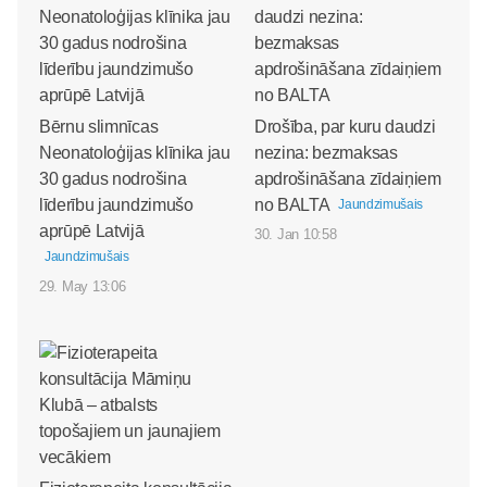
Bērnu slimnīcas
Drošība, par kuru daudzi
Neonatoloģijas klīnika jau
nezina: bezmaksas
30 gadus nodrošina
apdrošināšana zīdaiņiem
līderību jaundzimušo
no BALTA
Jaundzimušais
aprūpē Latvijā
30. Jan 10:58
Jaundzimušais
29. May 13:06