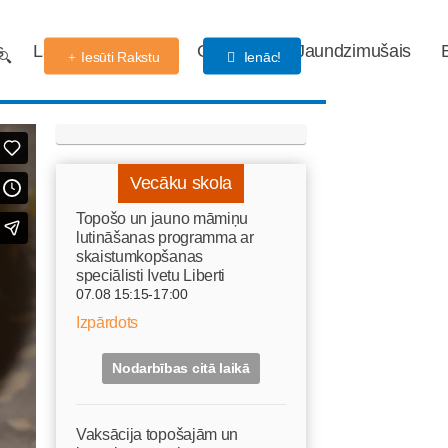
s
Labdarības fonds
Gaidības
Jaundzimušais
Iesūti Rakstu
Ienāc!
Vecāku skola
Topošo un jauno māmiņu
lutināšanas programma ar
skaistumkopšanas
speciālisti Ivetu Liberti
07.08 15:15-17:00
Izpārdots
Nodarbības citā laikā
Vaksācija topošajām un