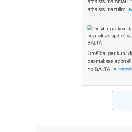
atbalsts mammai ir 
atbalsts mazulim
Ja
Drošība, par kuru d
bezmaksas apdroši
no BALTA
Jaundzimuš