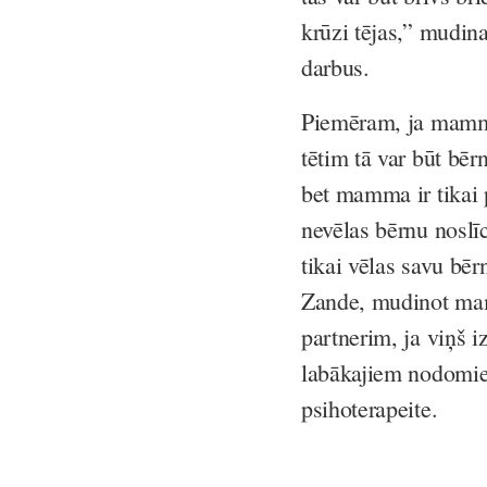
krūzi tējas,” mudina
darbus.
Piemēram, ja mammas
tētim tā var būt bē
bet mamma ir tikai
nevēlas bērnu noslī
tikai vēlas savu bēr
Zande, mudinot mam
partnerim, ja viņš i
labākajiem nodomi
psihoterapeite.