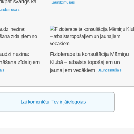
tikpat svarīgs kā
Jaundzimušais
undzimušais
audzi nezina:
Fizioterapeita konsultācija Māmiņu
nāšana zīdaiņiem
Klubā – atbalsts topošajiem un
jaunajiem vecākiem
ais
Jaundzimušais
Lai komentētu, Tev ir jāielogojas