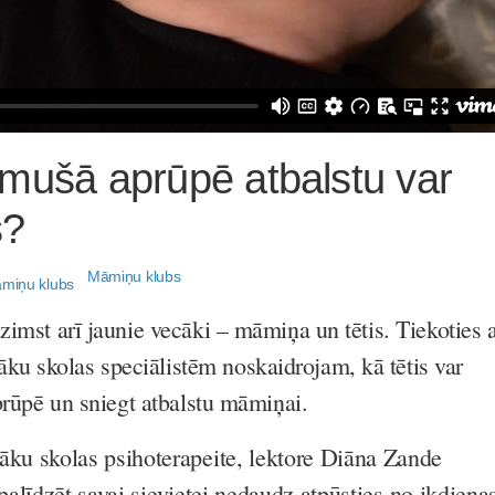
mušā aprūpē atbalstu var
s?
Māmiņu klubs
zimst arī jaunie vecāki – māmiņa un tētis. Tiekoties 
 skolas speciālistēm noskaidrojam, kā tētis var
aprūpē un sniegt atbalstu māmiņai.
u skolas psihoterapeite, lektore Diāna Zande
 palīdzēt savai sievietei nedaudz atpūsties no ikdiena