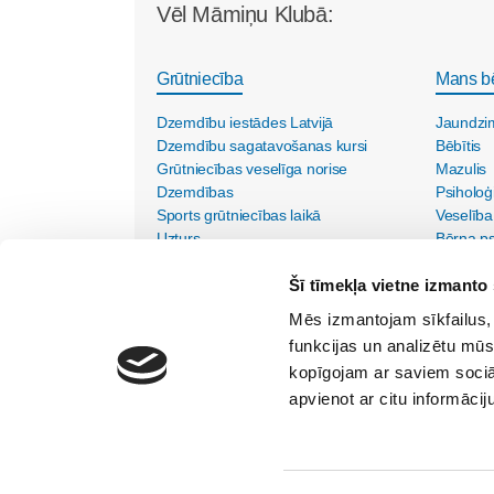
Vēl Māmiņu Klubā:
Grūtniecība
Mans b
Dzemdību iestādes Latvijā
Jaundzi
Dzemdību sagatavošanas kursi
Bēbītis
Grūtniecības veselīga norise
Mazulis
Dzemdības
Psiholoģ
Sports grūtniecības laikā
Veselība
Uzturs
Bērna psi
Vecmāšu vizītes mājās
Šī tīmekļa vietne izmanto 
Mēs izmantojam sīkfailus, 
funkcijas un analizētu mūs
kopīgojam ar saviem sociāl
apvienot ar citu informācij
SIA "Lietišķās kreativitātes grupa"
Vīlandes iela 1-2, Rīga, LV - 1010, Tālr. 67350750
Internets:
kristine@maminuklubs.lv
TV raidījums:
krist