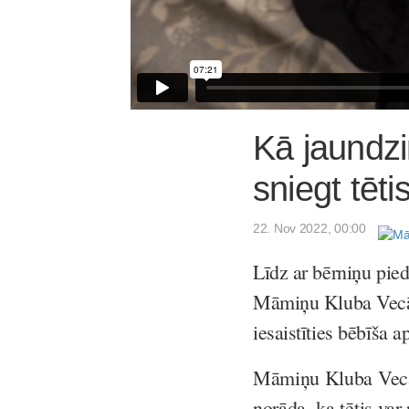
Kā jaundzi
sniegt tēti
22. Nov 2022, 00:00
Līdz ar bērniņu pied
Māmiņu Kluba Vecāku
iesaistīties bēbīša 
Māmiņu Kluba Vecāk
norāda, ka tētis var