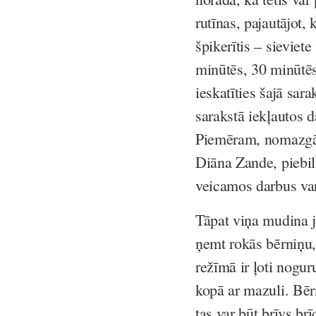
rutīnas, pajautājot,
špikerītis – sieviet
minūtēs, 30 minūtēs 
ieskatīties šajā sar
sarakstā iekļautos d
Piemēram, nomazgāt 
Diāna Zande, piebils
veicamos darbus var
Tāpat viņa mudina j
ņemt rokās bērniņu,
režīmā ir ļoti nogur
kopā ar mazuli. Bēr
tas var būt brīvs brī