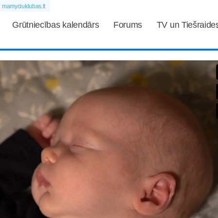
mamyciuklubas.lt
Grūtniecības kalendārs
Forums
TV un Tiešraide