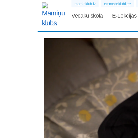
maminklub.lv
emmedeklubi.ee
Vecāku skola
E-Lekcijas