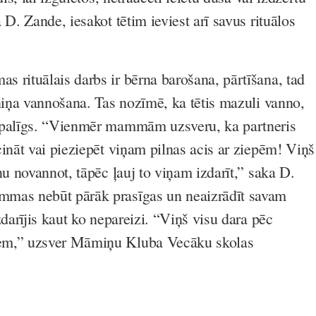
 D. Zande, iesakot tētim ieviest arī savus rituālos
 rituālais darbs ir bērna barošana, pārtīšana, tad
rniņa vannošana. Tas nozīmē, ka tētis mazuli vanno,
 palīgs. “Vienmēr mammām uzsveru, ka partneris
cināt vai pieziepēt viņam pilnas acis ar ziepēm! Viņš
nu novannot, tāpēc ļauj to viņam izdarīt,” saka D.
mas nebūt pārāk prasīgas un neaizrādīt savam
zdarījis kaut ko nepareizi. “Viņš visu dara pēc
em,” uzsver Māmiņu Kluba Vecāku skolas