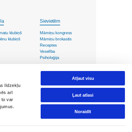
la
Sievietēm
matu klubiņš
Māmiņu kongress
ēnu klubiņš
Māmiņu brokastis
Receptes
Veselība
Psiholoģija
Atļaut visu
s līdzekļu
mēs arī
Ļaut atlasi
 to var
pojumus.
Noraidīt
ola@maminuklubs.lv