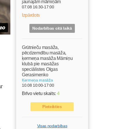
jaunajām māmiņām
07.08 16:30-17:00
Izpārdots
Nodarbības citā laikā
Grūtnieču masāža,
pēcdzemdību masāža,
ķermeņa masāža Māmiņu
klubā pie masāžas
speciālistes Olgas
Gerasimenko
Ķermeņa masāža
ar
10.08 10:00-17:00
Brīvo vietu skaits:
4
Pieteikties
Visas nodarbības
s