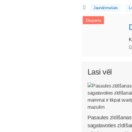
Jaundzimušais
L
Eksperts
K
D
Lasi vēl
Pasaules zīdīšanas
sagatavoties zīdīša