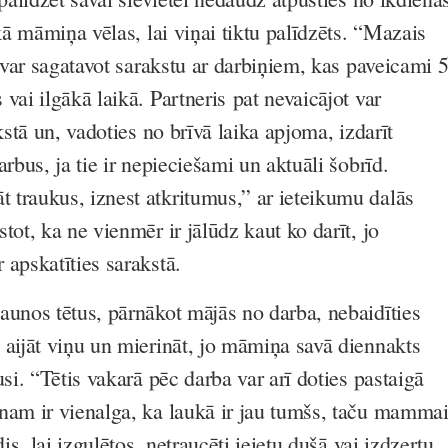
 kā māmiņa vēlas, lai viņai tiktu palīdzēts. “Mazais
e var sagatavot sarakstu ar darbiņiem, kas paveicami 
vai ilgākā laikā. Partneris pat nevaicājot var
akstā un, vadoties no brīvā laika apjoma, izdarīt
arbus, ja tie ir nepieciešami un aktuāli šobrīd.
traukus, iznest atkritumus,” ar ieteikumu dalās
tot, ka ne vienmēr ir jālūdz kaut ko darīt, jo
 apskatīties sarakstā.
aunos tētus, pārnākot mājās no darba, nebaidīties
 aijāt viņu un mierināt, jo māmiņa savā diennakts
usi. “Tētis vakarā pēc darba var arī doties pastaigā
nam ir vienalga, ka laukā ir jau tumšs, taču mamma
dis, lai izgulētos, netraucēti ieietu dušā vai izdzertu