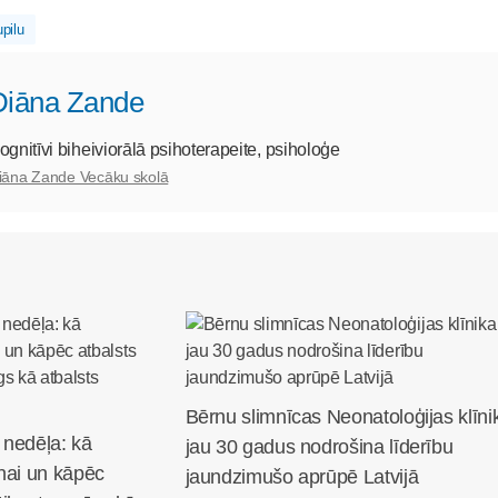
upilu
Diāna Zande
ognitīvi biheiviorālā psihoterapeite, psiholoģe
iāna Zande Vecāku skolā
Bērnu slimnīcas Neonatoloģijas klīni
 nedēļa: kā
jau 30 gadus nodrošina līderību
nai un kāpēc
jaundzimušo aprūpē Latvijā