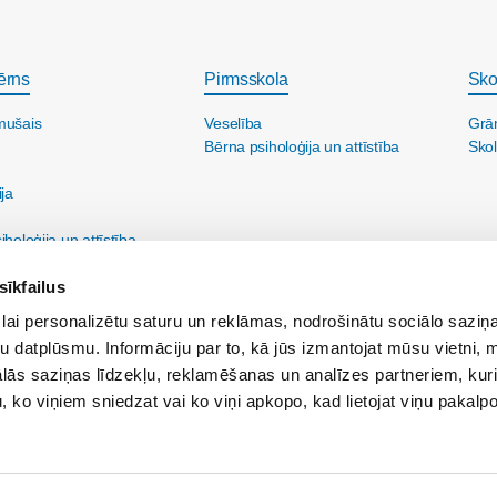
ērns
Pirmsskola
Sko
mušais
Veselība
Grā
Bērna psiholoģija un attīstība
Skol
ija
holoģija un attīstība
sīkfailus
lai personalizētu saturu un reklāmas, nodrošinātu sociālo saziņa
u datplūsmu. Informāciju par to, kā jūs izmantojat mūsu vietni, 
ās saziņas līdzekļu, reklamēšanas un analīzes partneriem, kuri
u, ko viņiem sniedzat vai ko viņi apkopo, kad lietojat viņu pakal
ine@maminuklubs.lv
Reklāma:
reklama@maminuklubs.lv
Vecāku skola:
vecakusk