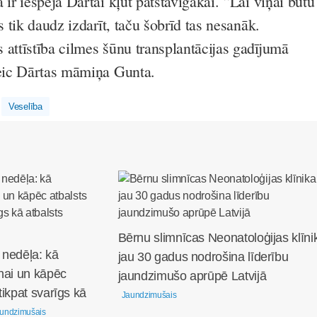
 ir iespēja Dārtai kļūt patstāvīgākai. “Lai viņai būtu
as tik daudz izdarīt, taču šobrīd tas nesanāk.
 attīstība cilmes šūnu transplantācijas gadījumā
teic Dārtas māmiņa Gunta.
Veselība
Bērnu slimnīcas Neonatoloģijas klīni
 nedēļa: kā
jau 30 gadus nodrošina līderību
nai un kāpēc
jaundzimušo aprūpē Latvijā
tikpat svarīgs kā
Jaundzimušais
undzimušais