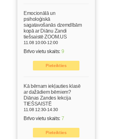
Emocionālā un
psiholoģiskā
sagatavošanās dzemdībām
kopā ar Diānu Zandi
tiešsaistē ZOOM.US
11.08 10:00-12:00
Brīvo vietu skaits:
9
Pieteikties
Kā bērnam iekļauties klasē
ar dažādiem bērniem?
Diānas Zandes lekcija
TIEŠSAISTĒ
11.08 12:30-14:30
Brīvo vietu skaits:
7
Pieteikties