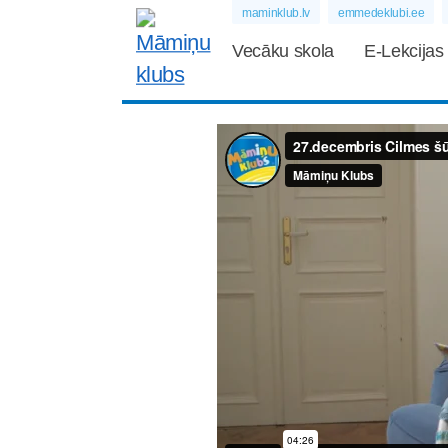
maminklub.lv
emmedeklubi.ee
Vecāku skola
E-Lekcijas