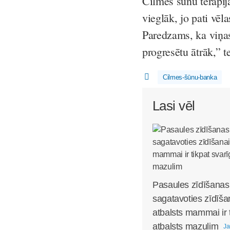
Cilmes šūnu terapija
vieglāk, jo pati vēl
Paredzams, ka viņas
progresētu ātrāk,” 
Cilmes-šūnu-banka
Lasi vēl
Pasaules zīdīšanas
sagatavoties zīdīša
atbalsts mammai ir 
atbalsts mazulim
Ja