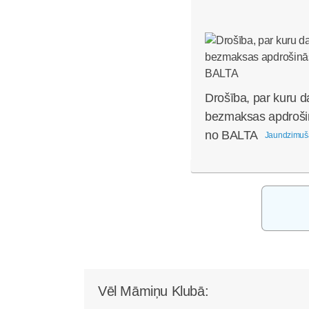
Drošība, par kuru d
bezmaksas apdroši
no BALTA
Jaundzimuš
Vēl Māmiņu Klubā: