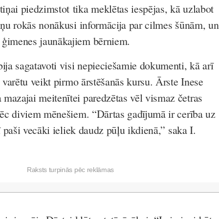
ņai piedzimstot tika meklētas iespējas, kā uzlabot
viņu rokās nonākusi informācija par cilmes šūnām, un
 ģimenes jaunākajiem bērniem.
a sagatavoti visi nepieciešamie dokumenti, kā arī
i varētu veikt pirmo ārstēšanās kursu. Ārste Inese
mazajai meitenītei paredzētas vēl vismaz četras
 pēc diviem mēnešiem. “Dārtas gadījumā ir cerība uz
rī paši vecāki ieliek daudz pūļu ikdienā,” saka I.
Raksts turpinās pēc reklāmas