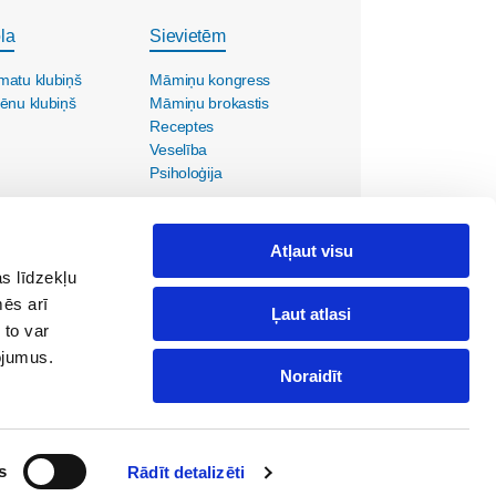
la
Sievietēm
matu klubiņš
Māmiņu kongress
ēnu klubiņš
Māmiņu brokastis
Receptes
Veselība
Psiholoģija
Atļaut visu
s līdzekļu
mēs arī
Ļaut atlasi
 to var
pojumus.
Noraidīt
ola@maminuklubs.lv
s
Rādīt detalizēti
Mamyciuklubas.lt
Emmedeklubi.ee
Maminklub.lv