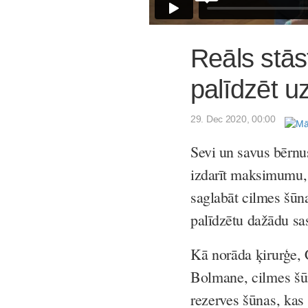
Reāls stās
palīdzēt uz
29. Dec 2020, 00:00
Sevi un savus bērnu
izdarīt maksimumu, 
saglabāt cilmes šūna
palīdzētu dažādu sa
Kā norāda ķirurģe,
Bolmane, cilmes šūn
rezerves šūnas, kas 