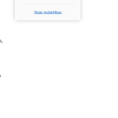
Visas nodarbības
m,
s