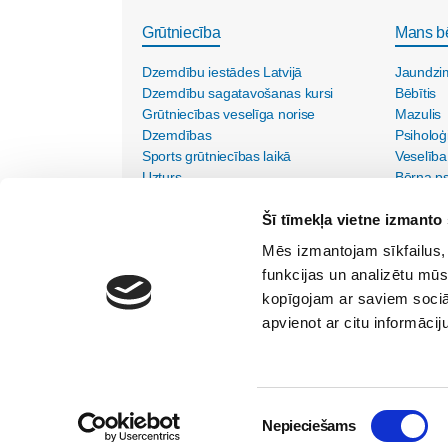
Grūtniecība
Mans b
Dzemdību iestādes Latvijā
Jaundzi
Dzemdību sagatavošanas kursi
Bēbītis
Grūtniecības veselīga norise
Mazulis
Dzemdības
Psiholoģ
Sports grūtniecības laikā
Veselība
Uzturs
Bērna psi
Vecmāšu vizītes mājās
Šī tīmekļa vietne izmanto 
Mēs izmantojam sīkfailus, 
funkcijas un analizētu mūs
kopīgojam ar saviem sociāl
apvienot ar citu informācij
SIA "Lietišķās kreativitātes grupa"
Vīlandes iela 1-2, Rīga, LV - 1010, Tālr. 67350750
Internets:
kristine@maminuklubs.lv
TV raidījums:
krist
Piekrišanas
Nepieciešams
© 2026 Māmiņu klubs
Noteikumi
Reklāma portālā
izvēle