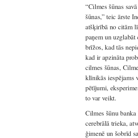
“Cilmes šūnas savā 
šūnas,” teic ārste 
atšķirībā no citām l
paņem un uzglabāt c
brīžos, kad tās nep
kad ir apzināta prob
cilmes šūnas, Cilme
klīnikās iespējams 
pētījumi, eksperimen
to var veikt.
Cilmes šūnu banka l
cerebrālā trieka, at
ģimenē un šobrīd sa