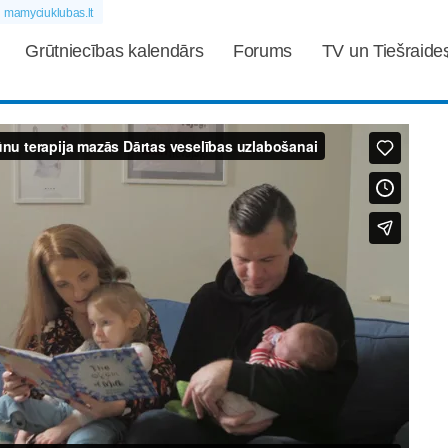
mamyciuklubas.lt
Grūtniecības kalendārs
Forums
TV un Tiešraide