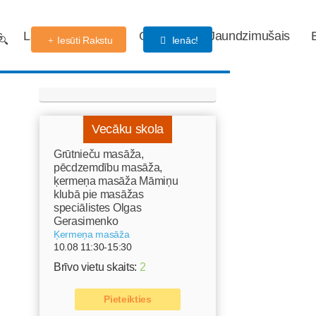
s
Labdarības fonds
Gaidības
Jaundzimušais
Iesūti Rakstu
Ienāc!
Vecāku skola
Grūtnieču masāža,
pēcdzemdību masāža,
ķermeņa masāža Māmiņu
klubā pie masāžas
speciālistes Olgas
Gerasimenko
Ķermeņa masāža
10.08 11:30-15:30
Brīvo vietu skaits:
2
Pieteikties