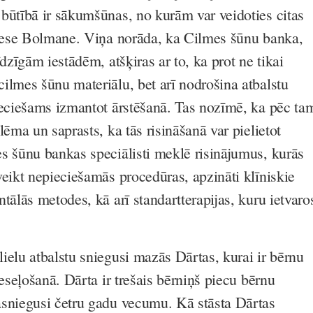
būtībā ir sākumšūnas, no kurām var veidoties citas
Inese Bolmane. Viņa norāda, ka Cilmes šūnu banka,
īdzīgām iestādēm, atšķiras ar to, ka prot ne tikai
ilmes šūnu materiālu, bet arī nodrošina atbalstu
ieciešams izmantot ārstēšanā. Tas nozīmē, ka pēc ta
lēma un saprasts, ka tās risināšanā var pielietot
s šūnu bankas speciālisti meklē risinājumus, kurās
veikt nepieciešamās procedūras, apzināti klīniskie
tālās metodes, kā arī standartterapijas, kuru ietvaro
ielu atbalstu sniegusi mazās Dārtas, kurai ir bērnu
veseļošanā. Dārta ir trešais bērniņš piecu bērnu
sniegusi četru gadu vecumu. Kā stāsta Dārtas