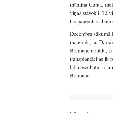
māmiņa Gunta, meiti
viņas stāvokli. Tā 
tās paņemtas abiem
Decembra sākumā bij
materiāls, lai Dārta
Bolmane norāda, ka 
transplantācijas ik
labu rezultātu, jo a
Bolmane.