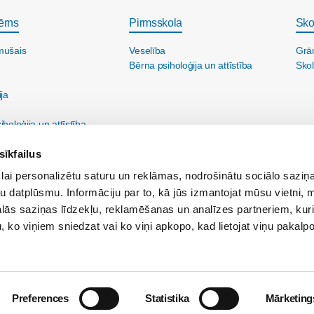
ērns
Pirmsskola
Sko
mušais
Veselība
Grā
Bērna psiholoģija un attīstība
Skol
ija
holoģija un attīstība
sīkfailus
lai personalizētu saturu un reklāmas, nodrošinātu sociālo saziņa
u datplūsmu. Informāciju par to, kā jūs izmantojat mūsu vietni, 
ās saziņas līdzekļu, reklamēšanas un analīzes partneriem, kuri
u, ko viņiem sniedzat vai ko viņi apkopo, kad lietojat viņu pakal
ine@maminuklubs.lv
Reklāma:
reklama@maminuklubs.lv
Vecāku skola:
vecakusk
Preferences
Statistika
Mārketing
Par Māmiņu Klubu