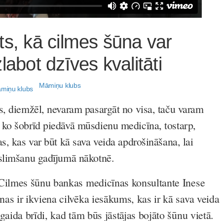
ts, kā cilmes šūna var
labot dzīves kvalitāti
Māmiņu klubs
s, diemžēl, nevaram pasargāt no visa, taču varam
ko šobrīd piedāvā mūsdienu medicīna, tostarp,
s, kas var būt kā sava veida apdrošināšana, lai
slimšanu gadījumā nākotnē.
 Cilmes šūnu bankas medicīnas konsultante Inese
as ir ikviena cilvēka iesākums, kas ir kā sava veida
gaida brīdi, kad tām būs jāstājas bojāto šūnu vietā.