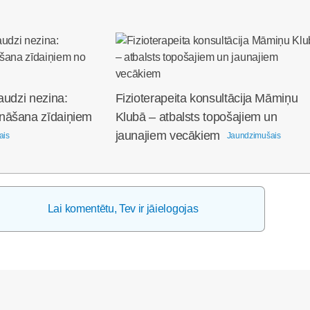
audzi nezina:
Fizioterapeita konsultācija Māmiņu
nāšana zīdaiņiem
Klubā – atbalsts topošajiem un
jaunajiem vecākiem
ais
Jaundzimušais
Lai komentētu, Tev ir jāielogojas