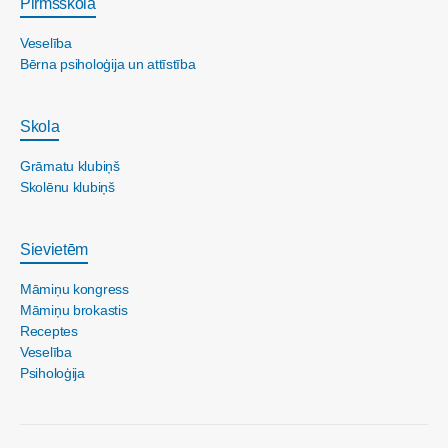
Pirmsskola
Veselība
Bērna psiholoģija un attīstība
Skola
Grāmatu klubiņš
Skolēnu klubiņš
Sievietēm
Māmiņu kongress
Māmiņu brokastis
Receptes
Veselība
Psiholoģija