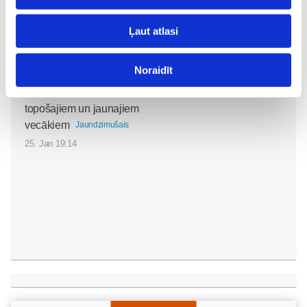
Ļaut atlasi
Noraidīt
Fizioterapeita konsultācija
Māmiņu Klubā – atbalsts
topošajiem un jaunajiem
vecākiem
Jaundzimušais
25. Jan 19:14