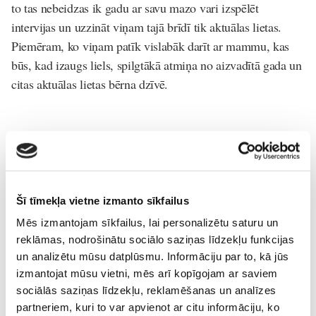
to tas nebeidzas ik gadu ar savu mazo vari izspēlēt
intervijas un uzzināt viņam tajā brīdī tik aktuālas lietas.
Piemēram, ko viņam patīk vislabāk darīt ar mammu, kas
būs, kad izaugs liels, spilgtākā atmiņa no aizvadītā gada un
citas aktuālas lietas bērna dzīvē.
WWW.MAZULIMPAPEDAM.LV
Dzemdību-stāsti
Konkursi
Šī tīmekļa vietne izmanto sīkfailus
Lasi vēl
Mēs izmantojam sīkfailus, lai personalizētu saturu un
reklāmas, nodrošinātu sociālo saziņas līdzekļu funkcijas
un analizētu mūsu datplūsmu. Informāciju par to, kā jūs
izmantojat mūsu vietni, mēs arī kopīgojam ar saviem
sociālās saziņas līdzekļu, reklamēšanas un analīzes
Pasaules zīdīšanas nedēļa: kā sagatavoties zīdīšanai
partneriem, kuri to var apvienot ar citu informāciju, ko
un kāpēc atbalsts mammai ir tikpat svarīgs kā atbalsts