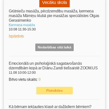
Vecāku skola
Grūtnieču masāža, pēcdzemdību masāža, ķermeņa
masāža Māmiņu klubā pie masāžas speciālistes Olgas
Gerasimenko
Ķermeņa masāža
10.08 11:30-15:30
Izpārdots
Nodarbības citā laikā
Emocionālā un psiholoģiskā sagatavošanās
dzemdībām kopā ar Diānu Zandi tiešsaistē ZOOM.US
11.08 10:00-12:00
Brīvo vietu skaits:
9
Pieteikties
Kā bērnam iekļauties klasē ar dažādiem bērniem?