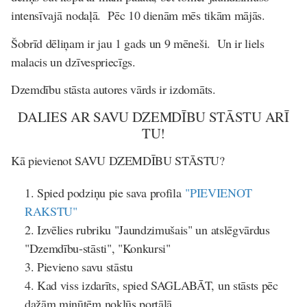
intensīvajā nodaļā. Pēc 10 dienām mēs tikām mājās.
Šobrīd dēliņam ir jau 1 gads un 9 mēneši. Un ir liels
malacis un dzīvespriecīgs.
Dzemdību stāsta autores vārds ir izdomāts.
DALIES AR SAVU DZEMDĪBU STĀSTU ARĪ
TU!
Kā pievienot SAVU DZEMDĪBU STĀSTU?
Spied podziņu pie sava profila
"PIEVIENOT
RAKSTU"
Izvēlies rubriku "Jaundzimušais" un atslēgvārdus
"Dzemdību-stāsti", "Konkursi"
Pievieno savu stāstu
Kad viss izdarīts, spied SAGLABĀT, un stāsts pēc
dažām minūtēm nokļūs portālā.