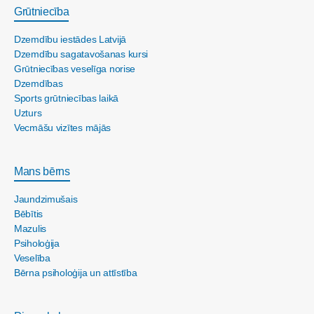
Grūtniecība
Dzemdību iestādes Latvijā
Dzemdību sagatavošanas kursi
Grūtniecības veselīga norise
Dzemdības
Sports grūtniecības laikā
Uzturs
Vecmāšu vizītes mājās
Mans bērns
Jaundzimušais
Bēbītis
Mazulis
Psiholoģija
Veselība
Bērna psiholoģija un attīstība