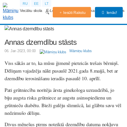
RU
EE
LT
Vecāku skola
E-Lekcijas
Grūtniecības kalendārs
Forums
Iesūti Rakstu
Ienāc!
Annas dzemdību stāsts
06. Jan 2023, 00:00
Māmiņu klubs
Viss sākās ar to, ka mūsu ģimenē pieteicās trešais bērniņš.
Dēliņam vajadzēja nākt pasaulē 2021.gada 8.maijā, bet ar
dzemdību ierosināšanu ieradās pasaulē 10. aprīlī.
Pati grūtniecība noritēja ārsta ginekologa uzraudzībā, jo
biju augsta riska grūtniece ar augstu asinsspiedienu un
grūtnieču diabētu. Bieži gulēju slimnīcā, lai glābtu savu vēl
nedzimušo dēliņu.
Divus mēnešus pirms noteiktā dzemdību datuma nokļuvu