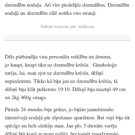
dzemdību nodaļu. Arī vīrs piedalījās dzemdības. Dzemdību
nodaļā un dzemdību zālē notika viss strauji.
Raksts turpinās pēc reklāmas
Dēls pārbaudīja visu personālu veiklību un ātrumu,
jo knapi, knapi tiku uz dzemdību krēsla. Ginekoloģe
turēja, lai, man ejot uz dzemdību krēslu, dēliņš
nepiedzimtu. Tikko kā biju jau uz dzemdību krēsla, tā
dēliņš bija klāt pulkstens 19:10. Dēliņš bija maziņš 49 cm
un 2kg 460g smags.
Pirmās 24 stundas bija grūtas, jo bijām jaundzimušo
intensīvajā nodaļā pie elpošanas aparātiem. Bet viņš bija tik
spēcīgs un liels cīnītājs man. Jau pēc 5 dienām varēja
dēliņš būt kopā ar mani palātā, bet tomēr jaundzimušo