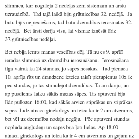
slimnīcā, kur nogulēju 2 nedēļas zem sistēmām un ārstu
uzraudzībā. Tad tajā laikā biju grūtniecības 32. nedēļā. Ja
būtu bijis nepieciešams, tad būtu dzemdības ierosinātas 32.
nedēļā. Bet ārsti darīja visu, lai vismaz iznēsāt līdz
37.grūtniecības nedēļai.
Bet nebija lemts manas veselības dēļ. Tā nu es 9. aprīlī
ierados slimnīcā uz dzemdību ierosināšanu. Ierosināšana
ilga vairāk kā 24 stundas, jo sāpes nesākās. Tad pienāca
10. aprīļa rīts un draudzene ieteica taisīt pietupienus 10x ik
pēc stundas, jo tas stimulējot dzemdības. Tā arī darīju, un
ap pusdienas laiku sākās mazas sāpes. Tas aptuveni bija
līdz pulksten 16:00, kad sākās arvien stiprākas un stiprākas
sāpes. Līdz atnāca ginekologs un teica ka ir 2 cm atvērums,
bet vēl uz dzemdību nodaļu negāju. Pēc aptuveni stundas
noplūda augļūdeņi un sāpes bija ļoti lielas. Ap 18:00
atnāca ginekologs un teica ka ir 4 cm atvērums un gājām uz