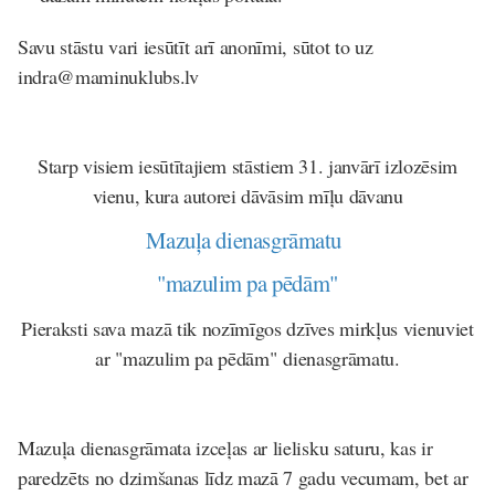
Savu stāstu vari iesūtīt arī anonīmi, sūtot to uz
indra@maminuklubs.lv
Starp visiem iesūtītajiem stāstiem 31. janvārī izlozēsim
vienu, kura autorei dāvāsim mīļu dāvanu
Mazuļa dienasgrāmatu
"mazulim pa pēdām"
Pieraksti sava mazā tik nozīmīgos dzīves mirkļus vienuviet
ar "mazulim pa pēdām" dienasgrāmatu.
Mazuļa dienasgrāmata izceļas ar lielisku saturu, kas ir
paredzēts no dzimšanas līdz mazā 7 gadu vecumam, bet ar