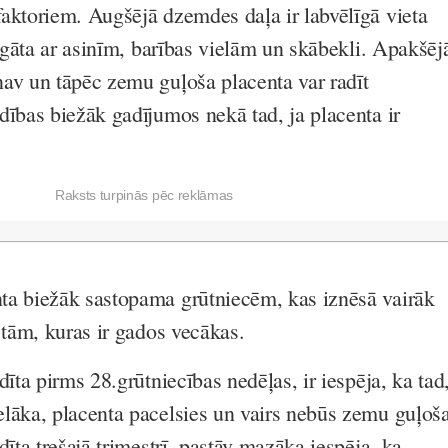
aktoriem. Augšējā dzemdes daļa ir labvēlīgā vieta
bagāta ar asinīm, barības vielām un skābekli. Apakšēj
av un tāpēc zemu guļoša placenta var radīt
dības biežāk gadījumos nekā tad, ja placenta ir
Raksts turpinās pēc reklāmas
ta biežāk sastopama grūtniecēm, kas iznēsā vairāk
 tām, kuras ir gados vecākas.
dīta pirms 28.grūtniecības nedēļas, ir iespēja, ka tad
lāka, placenta pacelsies un vairs nebūs zemu guļoša
dīta trešajā trimestrī, pastāv mazāka iespēja, ka