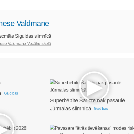
Inese Valdmane
ecmāte Siguldas slimnīcā
nese Valdmane Vecāku skolā
a
Gaidības
Superbēbīte Šarlote nāk pasaulē
Jūrmalas slimnīcā
Gaidības