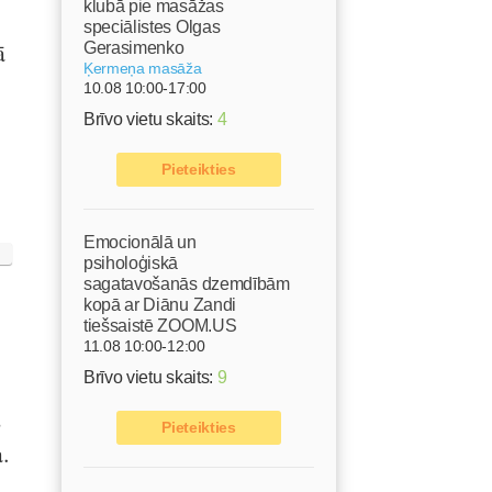
klubā pie masāžas
speciālistes Olgas
ā
Gerasimenko
Ķermeņa masāža
10.08 10:00-17:00
Brīvo vietu skaits:
4
Pieteikties
Emocionālā un
psiholoģiskā
sagatavošanās dzemdībām
kopā ar Diānu Zandi
tiešsaistē ZOOM.US
11.08 10:00-12:00
Brīvo vietu skaits:
9
,
Pieteikties
.