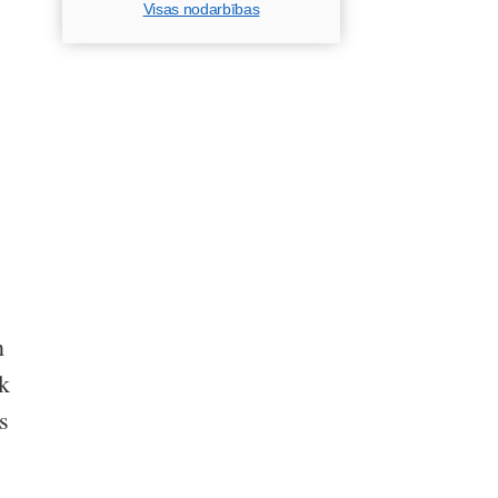
Visas nodarbības
n
āk
s