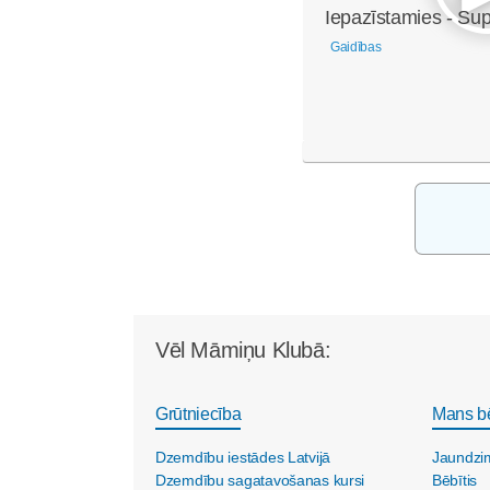
Iepazīstamies - Su
Gaidības
Vēl Māmiņu Klubā:
Grūtniecība
Mans b
Dzemdību iestādes Latvijā
Jaundzi
Dzemdību sagatavošanas kursi
Bēbītis