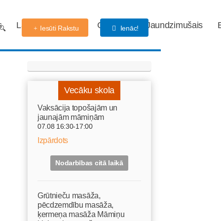
s
Labdarības fonds
Gaidības
Jaundzimušais
Iesūti Rakstu
Ienāc!
Vecāku skola
Vaksācija topošajām un
jaunajām māmiņām
07.08 16:30-17:00
Izpārdots
Nodarbības citā laikā
Grūtnieču masāža,
pēcdzemdību masāža,
ķermeņa masāža Māmiņu