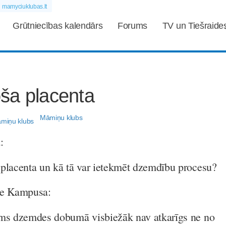
mamyciuklubas.lt
Grūtniecības kalendārs
Forums
TV un Tiešraide
ša placenta
Māmiņu klubs
:
placenta un kā tā var ietekmēt dzemdību procesu?
se Kampusa:
ums dzemdes dobumā visbiežāk nav atkarīgs ne no