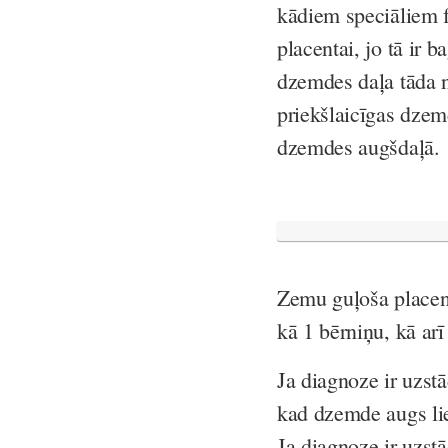
kādiem speciāliem f
placentai, jo tā ir 
dzemdes daļa tāda n
priekšlaicīgas dzem
dzemdes augšdaļā.
Zemu guļoša placen
kā 1 bērniņu, kā arī
Ja diagnoze ir uzstā
kad dzemde augs lie
Ja diagnoze ir uzstā