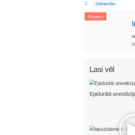
Grūtniecība
Eksperts
v
I
Lasi vēl
Epidurālā anestēzij