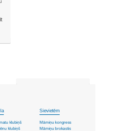
īt
la
Sievietēm
matu klubiņš
Māmiņu kongress
ēnu klubiņš
Māmiņu brokastis