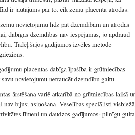
Tad ir jautājums par to, cik zemu placenta atrodas.
ā zemu novietojumu līdz pat dzemdībām un atrodas
ņai, dabīgas dzemdības nav iespējamas, jo apdraud
lību. Tādēļ šajos gadījumos izvēles metode
grieziens.
gadījumu placentas dabīga īpašība ir grūtniecības
ar savu novietojumu netraucēt dzemdību gaitu.
tas ārstēšana variē atkarībā no grūtniecības laikā u
vai nav bijusi asiņošana. Veselības speciālisti visbiež
ktivitātes līmeni un daudzos gadījumos- pilnīgu gulta