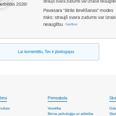
perbēbis 2026!
Pavasara “ātrās tievēšanas” modes
risks: straujš svara zudums var izrais
neauglību
Gaidības
Lai komentētu, Tev ir jāielogojas
ērns
Pirmsskola
Sko
mušais
Veselība
Grā
Bērna psiholoģija un attīstība
Skol