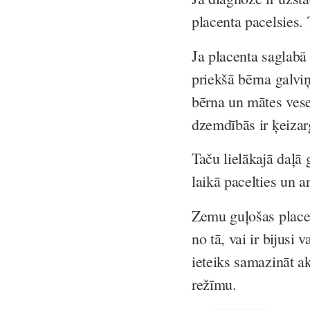
placenta pacelsies. 
Ja placenta saglab
priekšā bērna galvi
bērna un mātes vese
dzemdībās ir ķeizar
Taču lielākajā daļā 
laikā pacelties un 
Zemu guļošas placen
no tā, vai ir bijusi 
ieteiks samazināt a
režīmu.