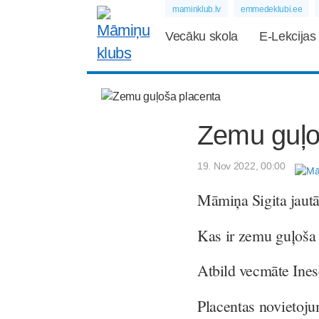
maminklub.lv
emmedeklubi.ee
Vecāku skola
E-Lekcijas
Zemu guļo
19. Nov 2022, 00:00
Māmiņa Sigita jautā
Kas ir zemu guļoša 
Atbild vecmāte Ine
Placentas novietoj