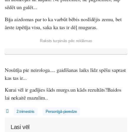
sēdēt un gulēt...
Bija aizdomas par to ka varbūt bēbis noslīdējis zemu, bet
ārste izpētīja visu, saka ka tas ir dēļ muguras.
Raksts turpinās pēc reklāmas
Nosūtīja pie neirologa.... gaidīšanas laiks līdz spēšu saprast
kas tas ir...
Kurai vēl ir gadījies šāds murgs.un kāds rezultāts?Baidos
lai nekaitē mazulim..
2.trimestris
Personīgā-pieredze
Lasi vēl