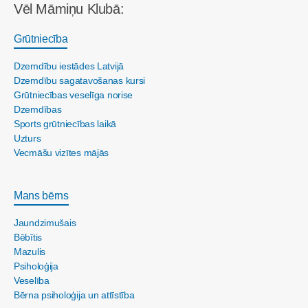
Vēl Māmiņu Klubā:
Grūtniecība
Dzemdību iestādes Latvijā
Dzemdību sagatavošanas kursi
Grūtniecības veselīga norise
Dzemdības
Sports grūtniecības laikā
Uzturs
Vecmāšu vizītes mājās
Mans bērns
Jaundzimušais
Bēbītis
Mazulis
Psiholoģija
Veselība
Bērna psiholoģija un attīstība