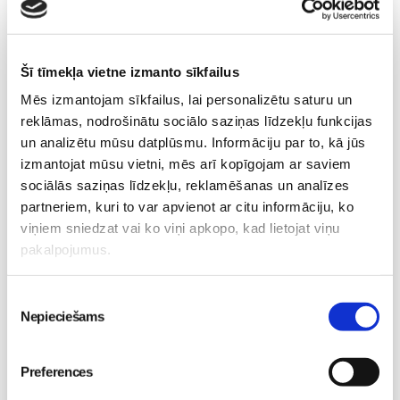
10.08 11:30-15:30
Izpārdots
Šī tīmekļa vietne izmanto sīkfailus
Nodarbības citā laikā
Mēs izmantojam sīkfailus, lai personalizētu saturu un
reklāmas, nodrošinātu sociālo saziņas līdzekļu funkcijas
Emocionālā un psiholoģiskā sagatavošanās
un analizētu mūsu datplūsmu. Informāciju par to, kā jūs
dzemdībām kopā ar Diānu Zandi tiešsaistē ZOOM.US
izmantojat mūsu vietni, mēs arī kopīgojam ar saviem
11.08 10:00-12:00
sociālās saziņas līdzekļu, reklamēšanas un analīzes
Brīvo vietu skaits:
9
partneriem, kuri to var apvienot ar citu informāciju, ko
viņiem sniedzat vai ko viņi apkopo, kad lietojat viņu
Pieteikties
pakalpojumus.
Kā bērnam iekļauties klasē ar dažādiem bērniem?
Piekrišanas
Diānas Zandes lekcija TIEŠSAISTĒ
Nepieciešams
izvēle
11.08 12:30-14:30
Brīvo vietu skaits:
7
Preferences
Pieteikties