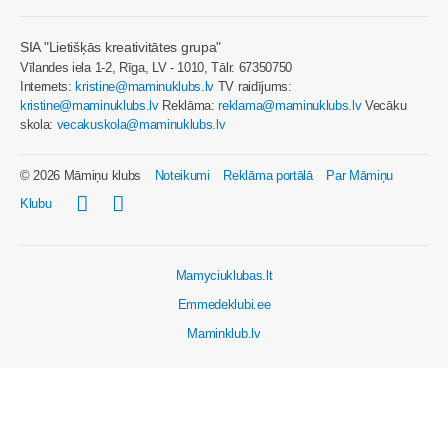
SIA "Lietišķās kreativitātes grupa"
Vīlandes iela 1-2, Rīga, LV - 1010, Tālr. 67350750
Internets:
kristine@maminuklubs.lv
TV raidījums:
kristine@maminuklubs.lv
Reklāma:
reklama@maminuklubs.lv
Vecāku
skola:
vecakuskola@maminuklubs.lv
© 2026 Māmiņu klubs
Noteikumi
Reklāma portālā
Par Māmiņu
Klubu
Mamyciuklubas.lt
Emmedeklubi.ee
Maminklub.lv