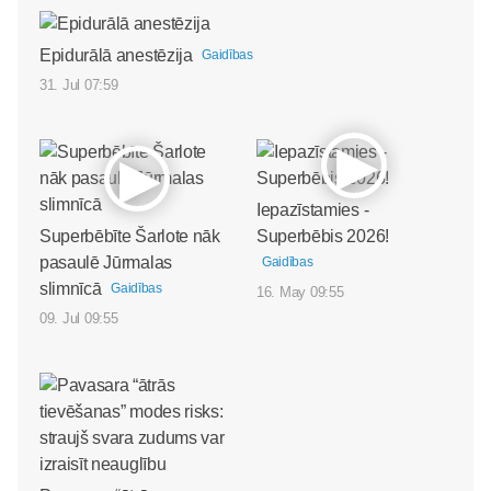
Epidurālā anestēzija
Gaidības
31. Jul 07:59
Iepazīstamies -
Superbēbīte Šarlote nāk
Superbēbis 2026!
pasaulē Jūrmalas
Gaidības
slimnīcā
Gaidības
16. May 09:55
09. Jul 09:55