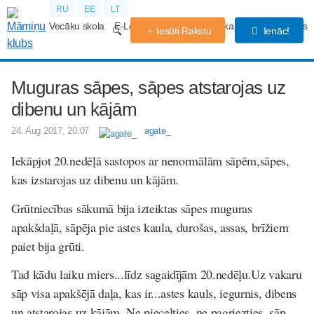
RU
EE
LT
Vecāku skola
E-Lekcijas
Grūtniecības kalendārs
Forums
Iesūti Rakstu
Ienāc!
Muguras sāpes, sāpes atstarojas uz
dibenu un kājām
24. Aug 2017, 20:07
agate_
Iekāpjot 20.nedēļā sastopos ar nenormālām sāpēm,sāpes,
kas izstarojas uz dibenu un kājām.
Grūtniecības sākumā bija izteiktas sāpes muguras
apakšdaļā, sāpēja pie astes kaula, durošas, assas, brīžiem
paiet bija grūti.
Tad kādu laiku miers...līdz sagaidījām 20.nedēļu.Uz vakaru
sāp visa apakšējā daļa, kas ir...astes kauls, iegurnis, dibens
un atstarojas uz kājām. Ne piecelties, ne pagriezties, sāp