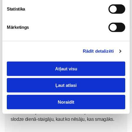
Statistika
Visas nodarbības
Mārketings
Lai komentētu, Tev ir jāielogojas
Rādīt detalizēti
Atļaut visu
Ļaut atlasi
agate_
Dzheina22
04. Nov 2017, 20:36
Noraidīt
Vēl nē.Došos pie speciālista tuvākajā laikā.
Mani novērojumi ir tas notiek kad ir bijusi samērā liela
slodze dienā-staigāju, kaut ko nēsāju, kas smagāks.