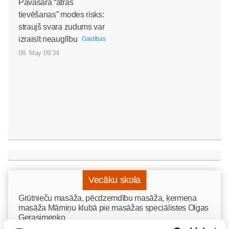
Pavasara “ātrās
tievēšanas” modes risks:
straujš svara zudums var
izraisīt neauglību
Gaidības
08. May 09:34
Vecāku skola
Grūtnieču masāža, pēcdzemdību masāža, ķermeņa
masāža Māmiņu klubā pie masāžas speciālistes Olgas
Gerasimenko
Ķermeņa masāža