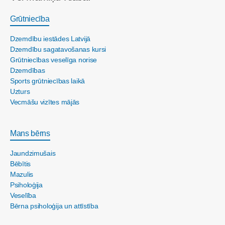
Grūtniecība
Dzemdību iestādes Latvijā
Dzemdību sagatavošanas kursi
Grūtniecības veselīga norise
Dzemdības
Sports grūtniecības laikā
Uzturs
Vecmāšu vizītes mājās
Mans bērns
Jaundzimušais
Bēbītis
Mazulis
Psiholoģija
Veselība
Bērna psiholoģija un attīstība