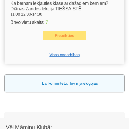
Kā bērnam iekļauties klasē ar dažādiem bērniem?
Diānas Zandes lekcija TIEŠSAISTĒ
11.08 12:30-14:30
Brīvo vietu skaits:
7
Pieteikties
Visas nodarbības
Lai komentētu, Tev ir jāielogojas
Vēl Māmiņu Klubā: