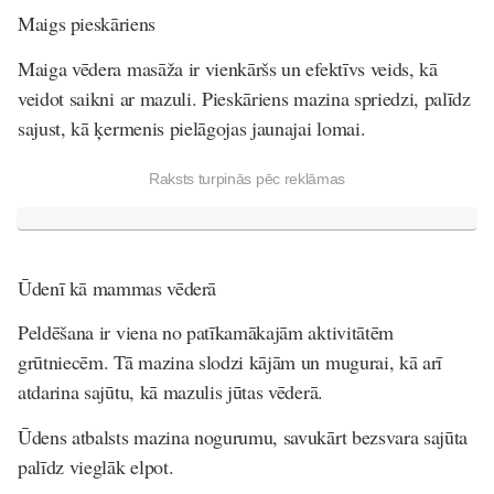
Maigs pieskāriens
Maiga vēdera masāža ir vienkāršs un efektīvs veids, kā
veidot saikni ar mazuli. Pieskāriens mazina spriedzi, palīdz
sajust, kā ķermenis pielāgojas jaunajai lomai.
Raksts turpinās pēc reklāmas
Ūdenī kā mammas vēderā
Peldēšana ir viena no patīkamākajām aktivitātēm
grūtniecēm. Tā mazina slodzi kājām un mugurai, kā arī
atdarina sajūtu, kā mazulis jūtas vēderā.
Ūdens atbalsts mazina nogurumu, savukārt bezsvara sajūta
palīdz vieglāk elpot.