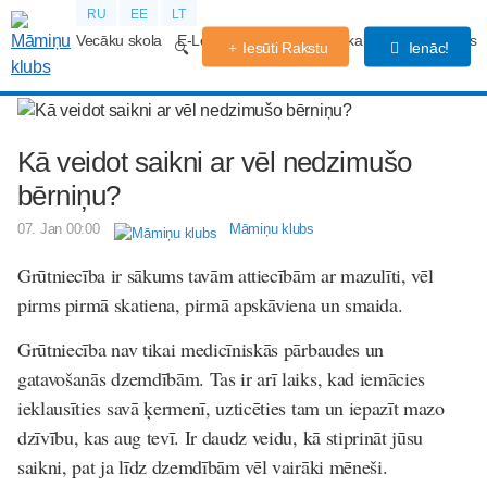
RU
EE
LT
Vecāku skola
E-Lekcijas
Grūtniecības kalendārs
Forums
Iesūti Rakstu
Ienāc!
Kā veidot saikni ar vēl nedzimušo
bērniņu?
07. Jan 00:00
Māmiņu klubs
Grūtniecība ir sākums tavām attiecībām ar mazulīti, vēl
pirms pirmā skatiena, pirmā apskāviena un smaida.
Grūtniecība nav tikai medicīniskās pārbaudes un
gatavošanās dzemdībām. Tas ir arī laiks, kad iemācies
ieklausīties savā ķermenī, uzticēties tam un iepazīt mazo
dzīvību, kas aug tevī. Ir daudz veidu, kā stiprināt jūsu
saikni, pat ja līdz dzemdībām vēl vairāki mēneši.