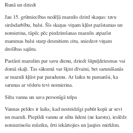
Runā un dziedi
Jau 15. grūtniecības nedēļā mazulis dzird skaņas: tavu
sirdsdarbību, balsi. Šīs skaņas viņam kļūst pazīstamas un
nomierina, tāpēc pēc piedzimšanas mazulis atpazīst
mammas balsi starp desmitiem citu, sniedzot viņam
drošības sajūtu.
Pastāsti mazulim par savu dienu, dziedi šūpuļdziesmas vai
domā skaļi. Tas sākumā var šķist dīvaini, bet sarunāšanās
ar mazuli kļūst par paradumu. Ar laiku tu pamanīsi, ka
sarunas ar vēderu tevi nomierina.
Silta vanna un sava personīgā telpa
Vannas peldes ir laiks, kad nesteidzīgi pabūt kopā ar sevi
un mazuli. Piepildi vannu ar siltu ūdeni (ne karstu), ieslēdz
nomierinošu mūziku, ērti iekārtojies un ļaujies mirklim.