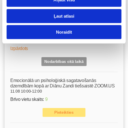
Vecāku skola
Ļaut atlasi
Grūtnieču masāža, pēcdzemdību masāža, ķermeņa
masāža Māmiņu klubā pie masāžas speciālistes Olgas
Gerasimenko
Noraidīt
Ķermeņa masāža
10.08 11:30-15:30
Izpārdots
Nodarbības citā laikā
Emocionālā un psiholoģiskā sagatavošanās
dzemdībām kopā ar Diānu Zandi tiešsaistē ZOOM.US
11.08 10:00-12:00
Brīvo vietu skaits:
9
Pieteikties