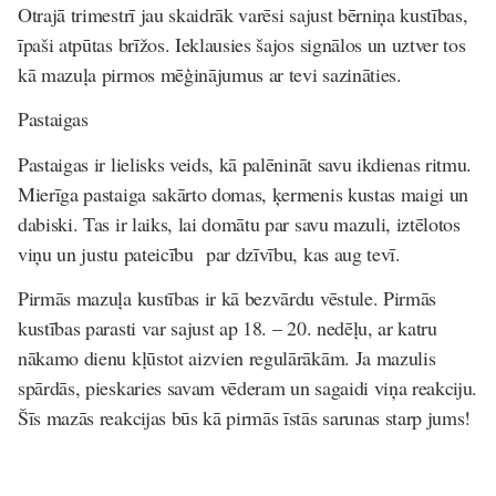
Otrajā trimestrī jau skaidrāk varēsi sajust bērniņa kustības,
īpaši atpūtas brīžos. Ieklausies šajos signālos un uztver tos
kā mazuļa pirmos mēģinājumus ar tevi sazināties.
Pastaigas
Pastaigas ir lielisks veids, kā palēnināt savu ikdienas ritmu.
Mierīga pastaiga sakārto domas, ķermenis kustas maigi un
dabiski. Tas ir laiks, lai domātu par savu mazuli, iztēlotos
viņu un justu pateicību par dzīvību, kas aug tevī.
Pirmās mazuļa kustības ir kā bezvārdu vēstule. Pirmās
kustības parasti var sajust ap 18. – 20. nedēļu, ar katru
nākamo dienu kļūstot aizvien regulārākām. Ja mazulis
spārdās, pieskaries savam vēderam un sagaidi viņa reakciju.
Šīs mazās reakcijas būs kā pirmās īstās sarunas starp jums!