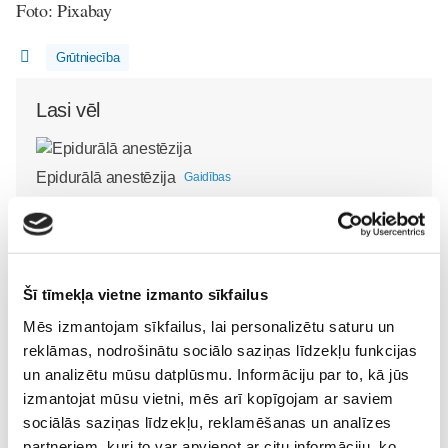
Foto: Pixabay
Grūtniecība
Lasi vēl
Epidurālā anestēzija
Gaidības
31. Jul 07:59
Šī tīmekļa vietne izmanto sīkfailus
Iepazīstamies -
Mēs izmantojam sīkfailus, lai personalizētu saturu un
Superbēbīte Šarlote nāk
Superbēbis 2026!
reklāmas, nodrošinātu sociālo saziņas līdzekļu funkcijas
pasaulē Jūrmalas
Gaidības
un analizētu mūsu datplūsmu. Informāciju par to, kā jūs
slimnīcā
Gaidības
16. May 09:55
izmantojat mūsu vietni, mēs arī kopīgojam ar saviem
09. Jul 09:55
sociālās saziņas līdzekļu, reklamēšanas un analīzes
partneriem, kuri to var apvienot ar citu informāciju, ko