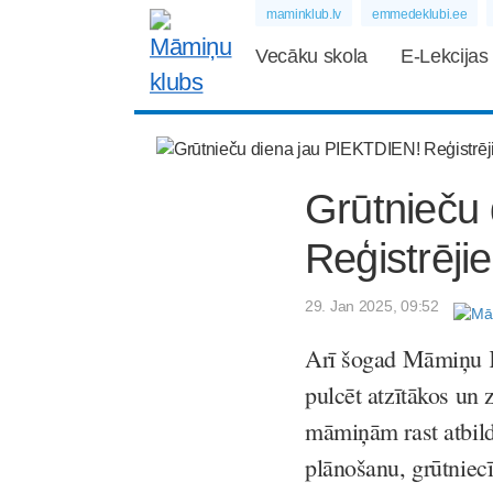
maminklub.lv
emmedeklubi.ee
Vecāku skola
E-Lekcijas
Grūtnieču
Reģistrēji
29. Jan 2025, 09:52
Arī šogad Māmiņu Kl
pulcēt atzītākos un 
māmiņām rast atbild
plānošanu, grūtnie