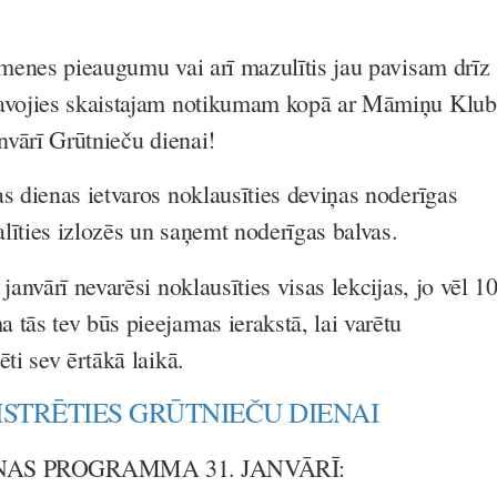
ģimenes pieaugumu vai arī mazulītis jau pavisam drīz
tavojies skaistajam notikumam kopā ar Māmiņu Klu
anvārī Grūtnieču dienai!
as dienas ietvaros noklausīties deviņas noderīgas
dalīties izlozēs un saņemt noderīgas balvas.
 janvārī nevarēsi noklausīties visas lekcijas, jo vēl 1
 tās tev būs pieejamas ierakstā, lai varētu
ēti sev ērtākā laikā.
ISTRĒTIES GRŪTNIEČU DIENAI
NAS PROGRAMMA 31. JANVĀRĪ: