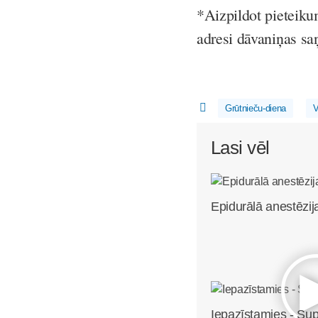
*Aizpildot pietei
adresi dāvaniņas s
Grūtnieču-diena
V
Lasi vēl
Epidurālā anestēzij
Iepazīstamies - Su