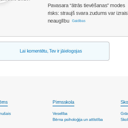
Pavasara “ātrās tievēšanas” modes
risks: straujš svara zudums var izrais
neauglību
Gaidības
Lai komentētu, Tev ir jāielogojas
ērns
Pirmsskola
Sko
mušais
Veselība
Grā
Bērna psiholoģija un attīstība
Skol