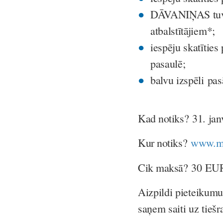
DĀVANIŅAS tuv
atbalstītājiem*;
iespēju skatītie
pasaulē;
balvu izspēli pa
Kad notiks?
31. jan
Kur notiks?
www.ma
Cik maksā?
30 EU
Aizpildi pieteikumu
saņem saiti uz tiešr