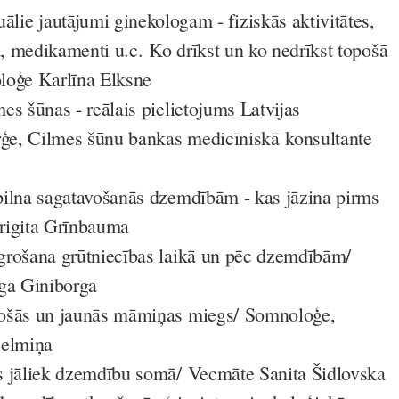
ālie jautājumi ginekologam - fiziskās aktivitātes,
 medikamenti u.c. Ko drīkst un ko nedrīkst topošā
loģe Karlīna Elksne
es šūnas - reālais pielietojums Latvijas
rģe, Cilmes šūnu bankas medicīniskā konsultante
pilna sagatavošanās dzemdībām - kas jāzina pirms
rigita Grīnbauma
grošana grūtniecības laikā un pēc dzemdībām/
ga Giniborga
ošās un jaunās māmiņas miegs/
Somnoloģe,
Celmiņa
 jāliek dzemdību somā/
Vecmāte Sanita Šidlovska