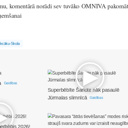
kumu, komentārā norādi sev tuvāko OMNIVA pakomā
aņemšanai
ecāku-Skola
a
Gaidības
Superbēbīte Šarlote nāk pasaulē
Jūrmalas slimnīcā
Gaidības
perbēbis 2026!