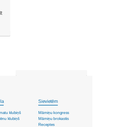
īt
la
Sievietēm
matu klubiņš
Māmiņu kongress
ēnu klubiņš
Māmiņu brokastis
Receptes