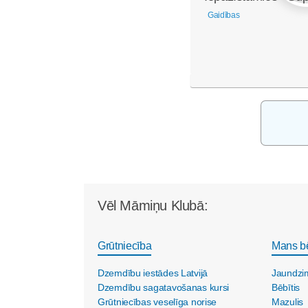
Gaidības
Vēl Māmiņu Klubā:
Grūtniecība
Mans b
Dzemdību iestādes Latvijā
Jaundzi
Dzemdību sagatavošanas kursi
Bēbītis
Grūtniecības veselīga norise
Mazulis