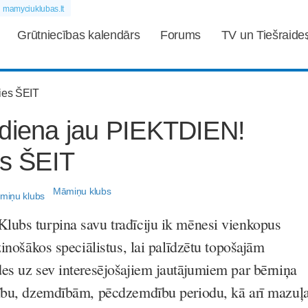
mamyciuklubas.lt
Grūtniecības kalendārs
Forums
TV un Tiešraide
 diena jau PIEKTDIEN!
es ŠEIT
Māmiņu klubs
ubs turpina savu tradīciju ik mēnesi vienkopus
zinošākos speciālistus, lai palīdzētu topošajām
es uz sev interesējošajiem jautājumiem par bērniņa
cību, dzemdībām, pēcdzemdību periodu, kā arī mazuļ