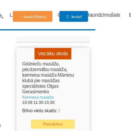
s
Labdarības fonds
Gaidības
Jaundzimušais
Iesūti Rakstu
Ienāc!
Vecāku skola
Grūtnieču masāža,
pēcdzemdību masāža,
ķermeņa masāža Māmiņu
klubā pie masāžas
speciālistes Olgas
Gerasimenko
Ķermeņa masāža
10.08 11:30-15:30
Brīvo vietu skaits:
2
a
Pieteikties