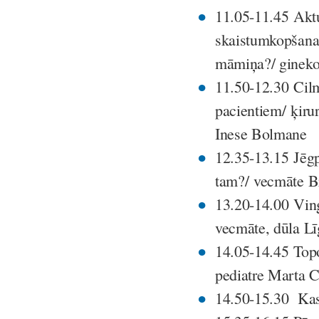
11.05-11.45
Aktu
skaistumkopšana,
māmiņa?/ gineko
11.50-12.30 Cilm
pacientiem/ ķiru
Inese Bolmane
12.35-13.15
Jēg
tam?/
vecmāte B
13.20-14.00
Vin
vecmāte, dūla Lī
14.05-14.45
Top
pediatre Marta 
14.50-15.30
Kas