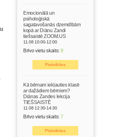
Emocionālā un
psiholoģiskā
sagatavošanās dzemdībām
bu
kopā ar Diānu Zandi
tiešsaistē ZOOM.US
11.08 10:00-12:00
Brīvo vietu skaits:
9
Pieteikties
0
Kā bērnam iekļauties klasē
ar dažādiem bērniem?
Diānas Zandes lekcija
TIEŠSAISTĒ
11.08 12:30-14:30
Brīvo vietu skaits:
7
Pieteikties