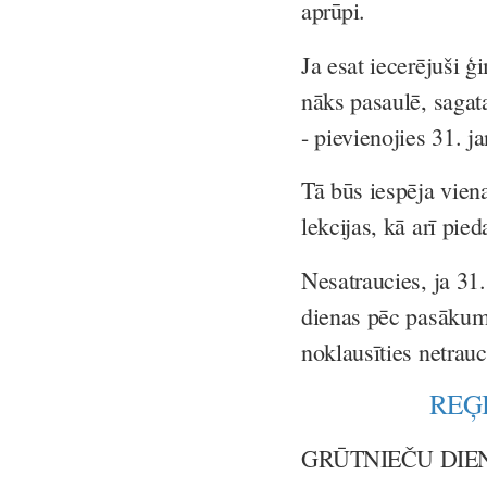
aprūpi.
Ja esat iecerējuši 
nāks pasaulē, saga
- pievienojies 31. j
Tā būs iespēja vien
lekcijas, kā arī pie
Nesatraucies, ja 31.
dienas pēc pasākuma
noklausīties netrauc
REĢ
GRŪTNIEČU DIE