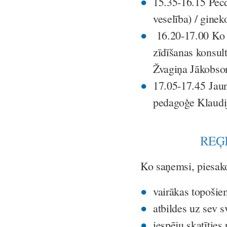
15.35-16.15
Pēc
veselība) / gine
16.20-17.00 Ko s
zīdīšanas konsult
Žvagiņa Jākobso
17.05-17.45
Jau
pedagoģe Klaudi
REĢ
Ko saņemsi, piesako
vairākas topošie
atbildes uz sev 
iespēju skatīties