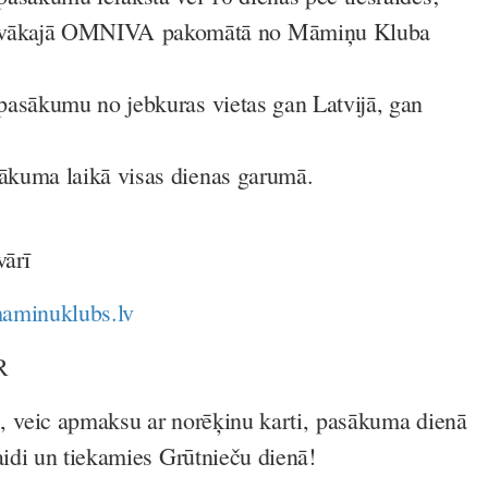
ākajā OMNIVA pakomātā no Māmiņu Kluba
s pasākumu no jebkuras vietas gan Latvijā, gan
sākuma laikā visas dienas garumā.
vārī
minuklubs.lv
R
, veic apmaksu ar norēķinu karti, pasākuma dienā
aidi un tiekamies Grūtnieču dienā!