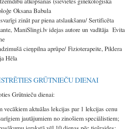
dzemdību atkopšanās (sievietes ginekoloģiskā
koloģe Oksana Babula
varīgi zināt par piena atslaukšanu/
Sertificēta
ante, ManiSlingi.lv idejas autore un vadītāja Evita
ne
ndzimušā cieņpilna aprūpe/
Fizioterapeite, Piklera
ja Hēla
ISTRĒTIES GRŪTNIEČU DIENAI
ties Grūtnieču dienai:
m vecākiem aktuālas lekcijas par 1 lekcijas cenu
svarīgiem jautājumiem no zinošiem speciālistiem;
 pasākumu ierakstā vēl 10 dienas pēc tiešraides;