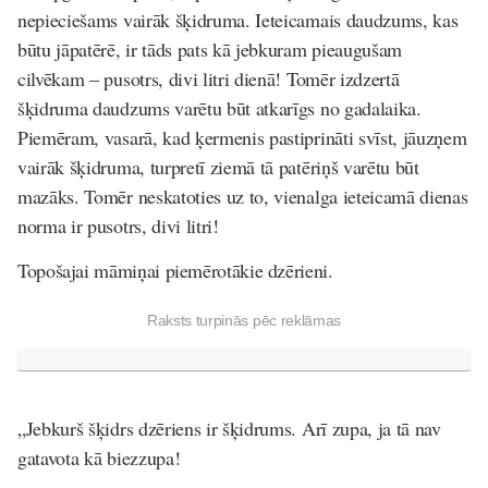
nepieciešams vairāk šķidruma. Ieteicamais daudzums, kas
būtu jāpatērē, ir tāds pats kā jebkuram pieaugušam
cilvēkam – pusotrs, divi litri dienā! Tomēr izdzertā
šķidruma daudzums varētu būt atkarīgs no gadalaika.
Piemēram, vasarā, kad ķermenis pastiprināti svīst, jāuzņem
vairāk šķidruma, turpretī ziemā tā patēriņš varētu būt
mazāks. Tomēr neskatoties uz to, vienalga ieteicamā dienas
norma ir pusotrs, divi litri!
Topošajai māmiņai piemērotākie dzērieni.
Raksts turpinās pēc reklāmas
„Jebkurš šķidrs dzēriens ir šķidrums. Arī zupa, ja tā nav
gatavota kā biezzupa!