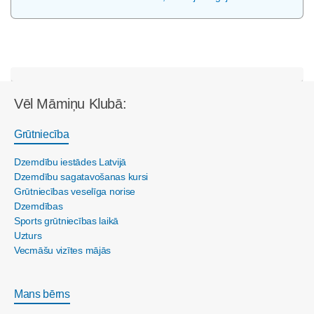
Vēl Māmiņu Klubā:
Grūtniecība
Dzemdību iestādes Latvijā
Dzemdību sagatavošanas kursi
Grūtniecības veselīga norise
Dzemdības
Sports grūtniecības laikā
Uzturs
Vecmāšu vizītes mājās
Mans bērns