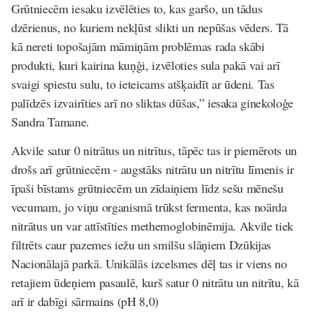
Grūtniecēm iesaku izvēlēties to, kas garšo, un tādus
dzērienus, no kuriem nekļūst slikti un nepūšas vēders. Tā
kā nereti topošajām māmiņām problēmas rada skābi
produkti, kuri kairina kuņģi, izvēloties sula pakā vai arī
svaigi spiestu sulu, to ieteicams atšķaidīt ar ūdeni. Tas
palīdzēs izvairīties arī no sliktas dūšas,”
iesaka ginekoloģe
Sandra Tamane.
Akvile satur 0 nitrātus un nitrītus, tāpēc tas ir piemērots un
drošs arī grūtniecēm - augstāks nitrātu un nitrītu līmenis ir
īpaši bīstams grūtniecēm un zīdaiņiem līdz sešu mēnešu
vecumam, jo viņu organismā trūkst fermenta, kas noārda
nitrātus un var attīstīties methemoglobinēmija. Akvile tiek
filtrēts caur pazemes iežu un smilšu slāņiem Dzūkijas
Nacionālajā parkā. Unikālās izcelsmes dēļ tas ir viens no
retajiem ūdeņiem pasaulē, kurš satur 0 nitrātu un nitrītu, kā
arī ir dabīgi sārmains (pH 8,0)