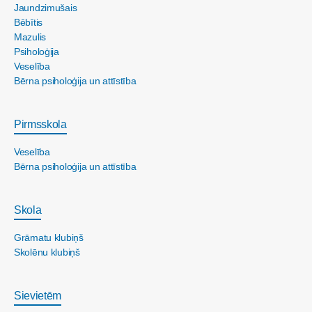
Jaundzimušais
Bēbītis
Mazulis
Psiholoģija
Veselība
Bērna psiholoģija un attīstība
Pirmsskola
Veselība
Bērna psiholoģija un attīstība
Skola
Grāmatu klubiņš
Skolēnu klubiņš
Sievietēm