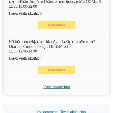
dzemdībām kopā ar Diānu Zandi tiešsaistē ZOOM.US
11.08 10:00-12:00
Brīvo vietu skaits:
9
Pieteikties
Kā bērnam iekļauties klasē ar dažādiem bērniem?
Diānas Zandes lekcija TIEŠSAISTĒ
11.08 12:30-14:30
Brīvo vietu skaits:
7
Pieteikties
Visas nodarbības
Lai komentētu, Tev ir jāielogojas