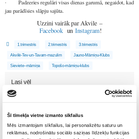
· Padzeries regulāri visas dienas garumā, negaidot, kad
jau parādīsies slāpju sajūta.
Uzzini vairāk par Akvile –
Facebook
un
Instagram
!
1.trimestris
2.trimestris
3.trimestris
Akvilė-Tev-un-Tavam-mazulim
Jauno-Māmiņu-Klubs
Sieviete--māmiņa
Topošo-māmiņu-klubs
Lasi vēl
Epidurālā anestēzija
Gaidības
31. Jul 07:59
Šī tīmekļa vietne izmanto sīkfailus
Mēs izmantojam sīkfailus, lai personalizētu saturu un
reklāmas, nodrošinātu sociālo saziņas līdzekļu funkcijas