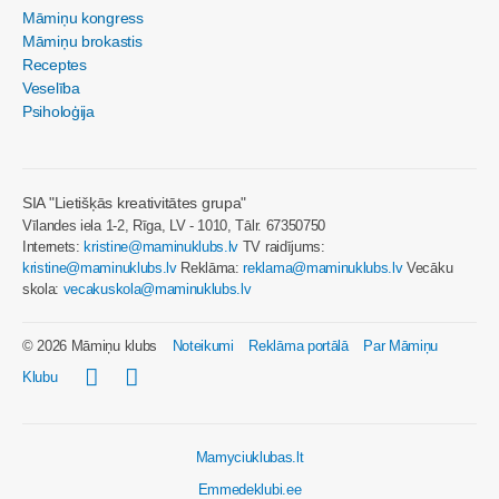
Māmiņu kongress
Māmiņu brokastis
Receptes
Veselība
Psiholoģija
SIA "Lietišķās kreativitātes grupa"
Vīlandes iela 1-2, Rīga, LV - 1010, Tālr. 67350750
Internets:
kristine@maminuklubs.lv
TV raidījums:
kristine@maminuklubs.lv
Reklāma:
reklama@maminuklubs.lv
Vecāku
skola:
vecakuskola@maminuklubs.lv
© 2026 Māmiņu klubs
Noteikumi
Reklāma portālā
Par Māmiņu
Klubu
Mamyciuklubas.lt
Emmedeklubi.ee