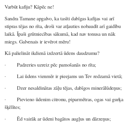
Varbūt kafiju? Kāpēc ne!
Sandra Tamane
apgalvo, ka tasīti dabīgas kafijas vai arī
stipras tējas no rīta, droši var atļauties nobaudīt arī gaidību
laikā. Īpaši grūtniecības sākumā, kad nav tonusa un nāk
miegs. Galvenais ir ievērot mēru!
Kā palielināt ikdienā izdzertā ūdens daudzumu?
· Padzeries uzreiz pēc pamošanās no rīta;
· Lai ūdens vienmēr ir pieejams un Tev redzamā vietā;
· Dzer nesaldinātas zāļu tējas, dabīgos minerālūdeņus;
· Pievieno ūdenim citronu, piparmētras, ogas vai gurķa
šķēlītes;
· Ēd vairāk ar ūdeni bagātos augļus un dārzeņus;