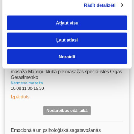
Rādīt detalizēti
Atļaut visu
Ļaut atlasi
Vecāku skola
Noraidīt
Grūtnieču masāža, pēcdzemdību masāža, ķermeņa
masāža Māmiņu klubā pie masāžas speciālistes Olgas
Gerasimenko
Ķermeņa masāža
10.08 11:30-15:30
Izpārdots
Nodarbības citā laikā
Emocionālā un psiholoģiskā sagatavošanās