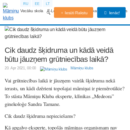
RU
EE
LT
Vecāku skola
E-Lekcijas
Grūtniecības kalendārs
Forums
Iesūti Rakstu
Ienāc!
Cik daudz šķidruma un kādā veidā
būtu jāuzņem grūtniecības laikā?
20. Apr 2021, 00:00
Māmiņu klubs
Vai grūtniecības laikā ir jāuzņem vairāk šķidruma nekā
ierasts, un kādi dzērieni topošajai māmiņai ir piemērotākie?
To stāsta Māmiņu Kluba eksperte, klīnikas „Medeora”
ginekoloģe Sandra Tamane.
Cik daudz šķidruma nepieciešams?
Kā apgalvo eksperte, topošās māmiņas organismam nav