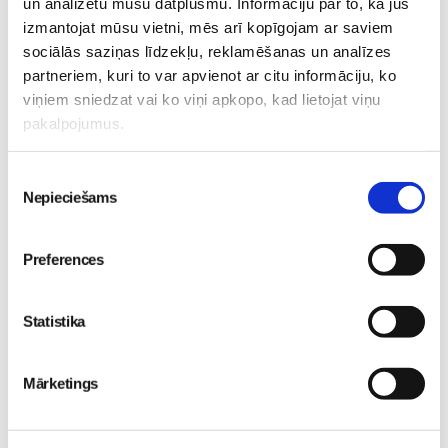
un analizētu mūsu datplūsmu. Informāciju par to, kā jūs
Iepazīstamies -
izmantojat mūsu vietni, mēs arī kopīgojam ar saviem
Superbēbīte Šarlote nāk
Superbēbis 2026!
sociālās saziņas līdzekļu, reklamēšanas un analīzes
pasaulē Jūrmalas
Gaidības
partneriem, kuri to var apvienot ar citu informāciju, ko
slimnīcā
Gaidības
viņiem sniedzat vai ko viņi apkopo, kad lietojat viņu
16. May 09:55
pakalpojumus.
09. Jul 09:55
Piekrišanas
Nepieciešams
izvēle
Preferences
Pavasara “ātrās
tievēšanas” modes risks:
Statistika
straujš svara zudums var
izraisīt neauglību
Gaidības
Mārketings
08. May 09:34