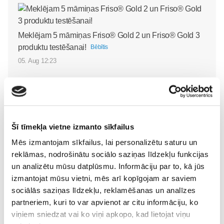
Meklējam 5 māmiņas Friso® Gold 2 un Friso® Gold 3
produktu testēšanai!
Bēbītis
05. Aug 12:23
Šī tīmekļa vietne izmanto sīkfailus
Superbēbīte Šarlote jau
VIDEO: Superbēbīša
mājās: kā ģimene iejūtas
Mēs izmantojam sīkfailus, lai personalizētu saturu un
aprūpe mājās kopā ar
dzīvē četratā?
Bēbītis
reklāmas, nodrošinātu sociālo saziņas līdzekļu funkcijas
bērnu māsu Elitu
un analizētu mūsu datplūsmu. Informāciju par to, kā jūs
09. Jul 09:58
Svarenieci
Bēbītis
izmantojat mūsu vietni, mēs arī kopīgojam ar saviem
sociālās saziņas līdzekļu, reklamēšanas un analīzes
20. Jul 10:50
partneriem, kuri to var apvienot ar citu informāciju, ko
viņiem sniedzat vai ko viņi apkopo, kad lietojat viņu