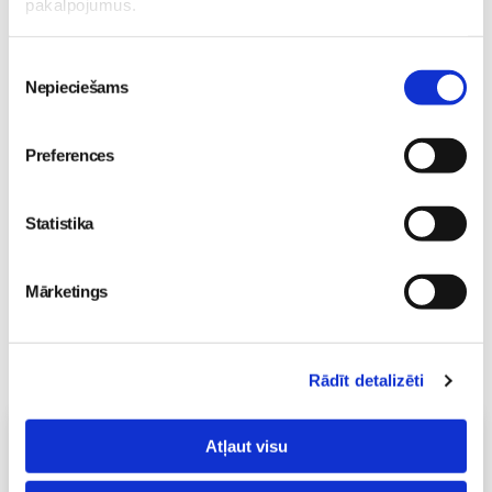
pakalpojumus.
Piekrišanas
Iegūsti vairāk laika sev ar
Nepieciešams
izvēle
Philips Avent mazuļa
uzraudzības ierīci
Bēbītis
Preferences
29. Jun 19:52
Statistika
Mārketings
Rādīt detalizēti
Vecāku skola
Atļaut visu
Grūtnieču masāža, pēcdzemdību masāža, ķermeņa