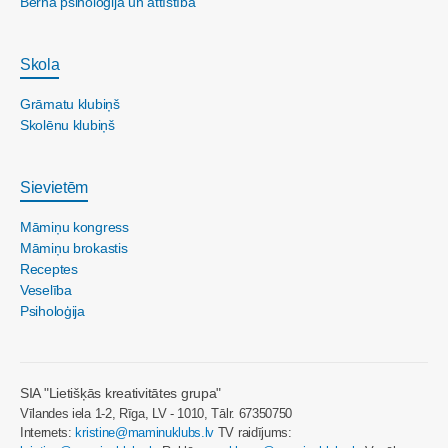
Bērna psiholoģija un attīstība
Skola
Grāmatu klubiņš
Skolēnu klubiņš
Sievietēm
Māmiņu kongress
Māmiņu brokastis
Receptes
Veselība
Psiholoģija
SIA "Lietišķās kreativitātes grupa"
Vīlandes iela 1-2, Rīga, LV - 1010, Tālr. 67350750
Internets:
kristine@maminuklubs.lv
TV raidījums: