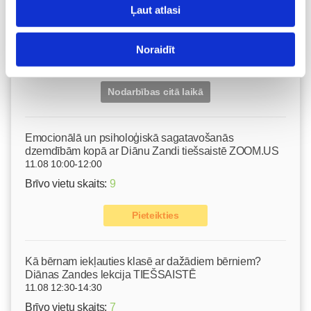
masāža Māmiņu klubā pie masāžas speciālistes Olgas
Ļaut atlasi
Gerasimenko
Ķermeņa masāža
10.08 11:30-15:30
Noraidīt
Izpārdots
Nodarbības citā laikā
Emocionālā un psiholoģiskā sagatavošanās
dzemdībām kopā ar Diānu Zandi tiešsaistē ZOOM.US
11.08 10:00-12:00
Brīvo vietu skaits:
9
Pieteikties
Kā bērnam iekļauties klasē ar dažādiem bērniem?
Diānas Zandes lekcija TIEŠSAISTĒ
11.08 12:30-14:30
Brīvo vietu skaits:
7