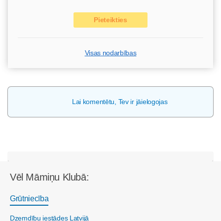
Pieteikties
Visas nodarbības
Lai komentētu, Tev ir jāielogojas
Vēl Māmiņu Klubā:
Grūtniecība
Dzemdību iestādes Latvijā