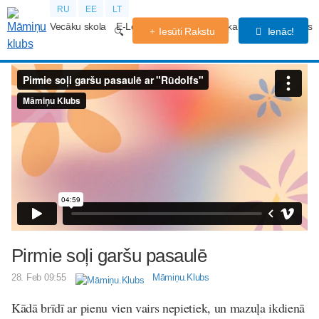
RU
EE
LT
Vecāku skola
E-Lekcijas
Grūtniecības kalendārs
Forums
Iesūti Rakstu
Ienāc!
Pirmie soļi garšu pasaulē
28. Feb 09:55
Māmiņu.Klubs
Kādā brīdī ar pienu vien vairs nepietiek, un mazuļa ikdienā