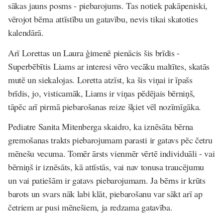
sākas jauns posms - piebarojums. Tas notiek pakāpeniski,
vērojot bērna attīstību un gatavību, nevis tikai skatoties
kalendārā.
Arī Lorettas un Laura ģimenē pienācis šis brīdis -
Superbēbītis Liams ar interesi vēro vecāku maltītes, skatās
mutē un siekalojas. Loretta atzīst, ka šis viņai ir īpašs
brīdis, jo, visticamāk, Liams ir viņas pēdējais bērniņš,
tāpēc arī pirmā piebarošanas reize šķiet vēl nozīmīgāka.
Pediatre Sanita Mitenberga
skaidro, ka iznēsāta bērna
gremošanas trakts piebarojumam parasti ir gatavs pēc četru
mēnešu vecuma. Tomēr ārsts vienmēr vērtē individuāli - vai
bērniņš ir iznēsāts, kā attīstās, vai nav tonusa traucējumu
un vai patiešām ir gatavs piebarojumam. Ja bērns ir krūts
barots un svars nāk labi klāt, piebarošanu var sākt arī ap
četriem ar pusi mēnešiem, ja redzama gatavība.