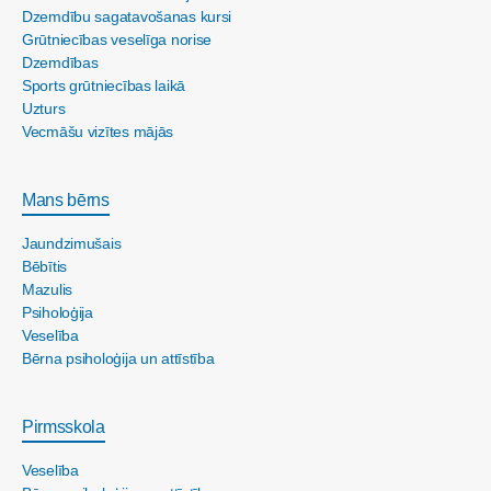
Dzemdību sagatavošanas kursi
Grūtniecības veselīga norise
Dzemdības
Sports grūtniecības laikā
Uzturs
Vecmāšu vizītes mājās
Mans bērns
Jaundzimušais
Bēbītis
Mazulis
Psiholoģija
Veselība
Bērna psiholoģija un attīstība
Pirmsskola
Veselība