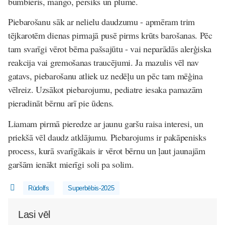
bumbieris, mango, persiks un plūme.
Piebarošanu sāk ar nelielu daudzumu - apmēram trim
tējkarotēm dienas pirmajā pusē pirms krūts barošanas. Pēc
tam svarīgi vērot bērna pašsajūtu - vai neparādās alerģiska
reakcija vai gremošanas traucējumi. Ja mazulis vēl nav
gatavs, piebarošanu atliek uz nedēļu un pēc tam mēģina
vēlreiz. Uzsākot piebarojumu, pediatre iesaka pamazām
pieradināt bērnu arī pie ūdens.
Liamam pirmā pieredze ar jaunu garšu raisa interesi, un
priekšā vēl daudz atklājumu. Piebarojums ir pakāpenisks
process, kurā svarīgākais ir vērot bērnu un ļaut jaunajām
garšām ienākt mierīgi soli pa solim.
Rūdolfs
Superbēbis-2025
Lasi vēl