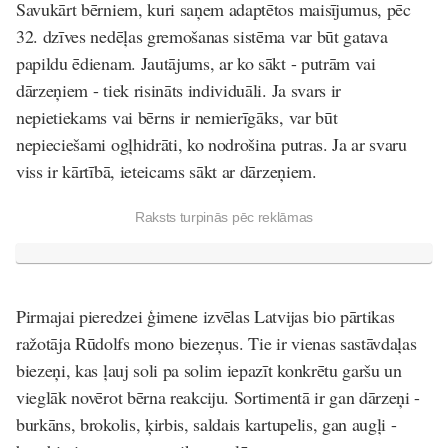
Savukārt bērniem, kuri saņem adaptētos maisījumus, pēc
32. dzīves nedēļas gremošanas sistēma var būt gatava
papildu ēdienam. Jautājums, ar ko sākt - putrām vai
dārzeņiem - tiek risināts individuāli. Ja svars ir
nepietiekams vai bērns ir nemierīgāks, var būt
nepieciešami ogļhidrāti, ko nodrošina putras. Ja ar svaru
viss ir kārtībā, ieteicams sākt ar dārzeņiem.
Raksts turpinās pēc reklāmas
Pirmajai pieredzei ģimene izvēlas Latvijas bio pārtikas
ražotāja
Rūdolfs
mono biezeņus. Tie ir vienas sastāvdaļas
biezeņi, kas ļauj soli pa solim iepazīt konkrētu garšu un
vieglāk novērot bērna reakciju. Sortimentā ir gan dārzeņi -
burkāns, brokolis, ķirbis, saldais kartupelis, gan augļi -