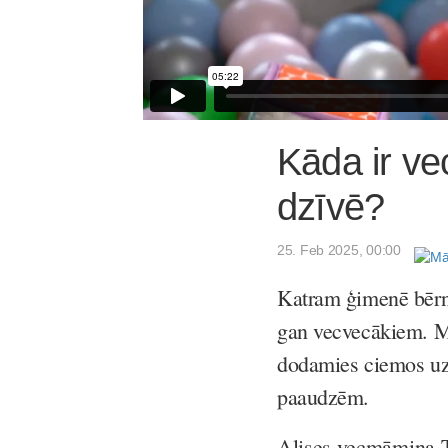
Kāda ir v
dzīvē?
25. Feb 2025, 00:00
Katram ģimenē bērn
gan vecvecākiem. Ma
dodamies ciemos uzzi
paaudzēm.
Alises vecmāmiņa Ta