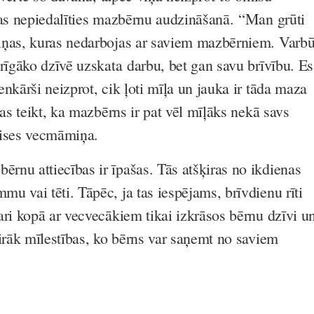
las nepiedalīties mazbērnu audzināšanā. “Man grūti
iņas, kuras nedarbojas ar saviem mazbērniem. Varbū
arīgāko dzīvē uzskata darbu, bet gan savu brīvību. Es
nkārši neizprot, cik ļoti mīļa un jauka ir tāda maza
bas teikt, ka mazbērns ir pat vēl mīļāks nekā savs
lises vecmāmiņa.
nu attiecības ir īpašas. Tās atšķiras no ikdienas
u vai tēti. Tāpēc, ja tas iespējams, brīvdienu rīti
ari kopā ar vecvecākiem tikai izkrāsos bērnu dzīvi u
airāk mīlestības, ko bērns var saņemt no saviem