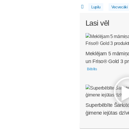
Lupilu
Vecvecāki
Lasi vēl
Meklējam 5 māmiņa
un Friso® Gold 3 pr
Bēbītis
Superbēbīte Šarlote
ģimene iejūtas dzīv