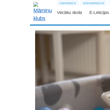
maminklub.lv
emmedeklubi.ee
Vecāku skola
E-Lekcijas