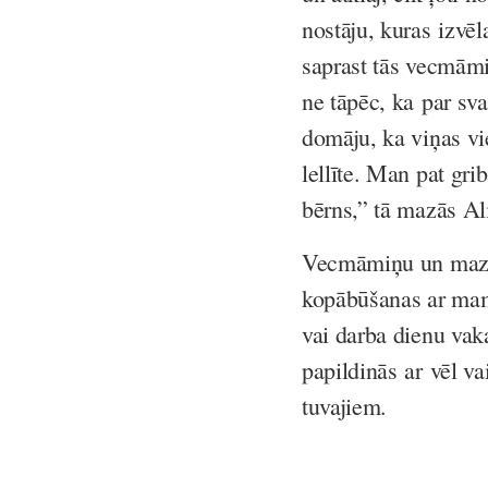
nostāju, kuras izvē
saprast tās vecmām
ne tāpēc, ka par sv
domāju, ka viņas vie
lellīte. Man pat gri
bērns,” tā mazās A
Vecmāmiņu un mazbēr
kopābūšanas ar mamm
vai darba dienu vak
papildinās ar vēl v
tuvajiem.