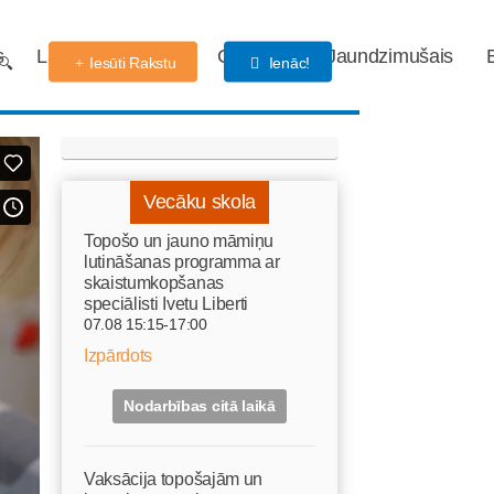
s
Labdarības fonds
Gaidības
Jaundzimušais
Iesūti Rakstu
Ienāc!
Vecāku skola
Topošo un jauno māmiņu
lutināšanas programma ar
skaistumkopšanas
speciālisti Ivetu Liberti
07.08 15:15-17:00
Izpārdots
Nodarbības citā laikā
Vaksācija topošajām un