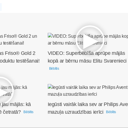
s Friso® Gold 2
VIDEO: Superbēbīša aprūpe mājās
oduktu testēšanai!
kopā ar bērnu māsu Elitu Svarenieci
Bēbītis
 jau mājās: kā
Iegūsti vairāk laika sev ar Philips Ave
ē četratā?
mazuļa uzraudzības ierīci
Bēbītis
Bēbītis