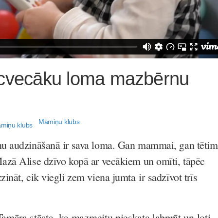
ecvecāku loma mazbērnu
Māmiņu klubs
u audzināšanā ir sava loma. Gan mammai, gan tētim
zā Alise dzīvo kopā ar vecākiem un omīti, tāpēc
nāt, cik viegli zem viena jumta ir sadzīvot trīs
māra stāsta, ka mazmeitu pieskata labprāt un ļoti