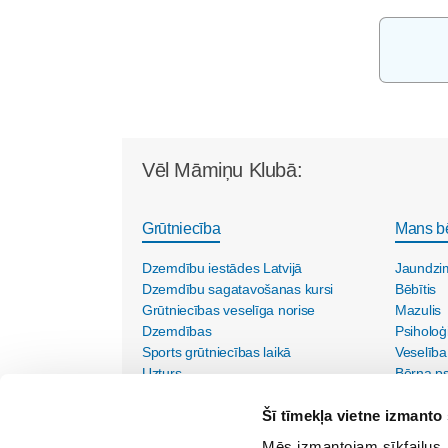
Vēl Māmiņu Klubā:
Grūtniecība
Mans b
Dzemdību iestādes Latvijā
Jaundzi
Dzemdību sagatavošanas kursi
Bēbītis
Grūtniecības veselīga norise
Mazulis
Dzemdības
Psiholoģ
Sports grūtniecības laikā
Veselība
Uzturs
Bērna psi
Vecmāšu vizītes mājās
Šī tīmekļa vietne izmanto 
Mēs izmantojam sīkfailus, 