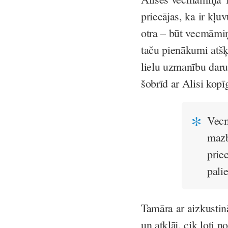
priecājas, ka ir kļ
otra – būt vecmām
taču pienākumi atšķi
lielu uzmanību daru
šobrīd ar Alisi kopī
Vecm
mazb
prie
pali
Tamāra ar aizkustin
un atklāj, cik ļoti 