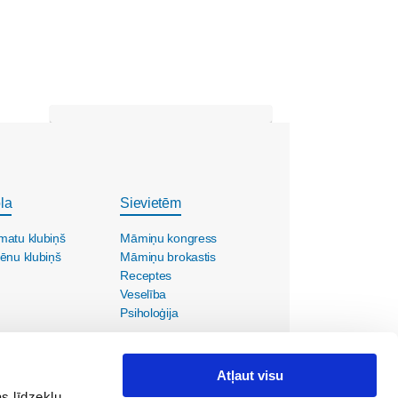
la
Sievietēm
matu klubiņš
Māmiņu kongress
ēnu klubiņš
Māmiņu brokastis
Receptes
Veselība
Psiholoģija
Atļaut visu
s līdzekļu