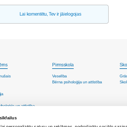
Lai komentētu, Tev ir jāielogojas
ērns
Pirmsskola
Sko
mušais
Veselība
Grā
Bērna psiholoģija un attīstība
Skol
ija
holoģija un attīstība
sīkfailus
lai personalizētu saturu un reklāmas, nodrošinātu sociālo saziņa