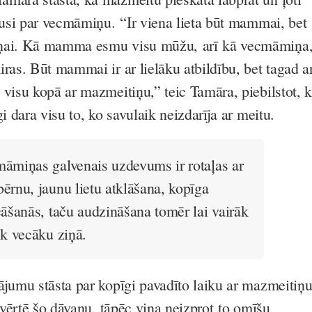
uvusi par vecmāmiņu. “Ir viena lieta būt mammai, bet
iņai. Kā mamma esmu visu mūžu, arī kā vecmāmiņa
ras. Būt mammai ir ar lielāku atbildību, bet tagad a
 visu kopā ar mazmeitiņu,” teic Tamāra, piebilstot, 
gi dara visu to, ko savulaik neizdarīja ar meitu.
āmiņas galvenais uzdevums ir rotaļas ar
ērnu, jaunu lietu atklāšana, kopīga
cāšanās, taču audzināšana tomēr lai vairāk
ek vecāku ziņā.
ājumu stāsta par kopīgi pavadīto laiku ar mazmeitiņ
novērtē šo dāvanu, tāpēc viņa neizprot to omīšu