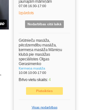
jaunajām māmiņām
07.08 16:30-17:00
Izpārdots
Nodarbības citā laikā
Grūtnieču masāža,
pēcdzemdību masāža,
ķermeņa masāža Māmiņu
klubā pie masāžas
speciālistes Olgas
Gerasimenko
Ķermeņa masāža
,
10.08 10:00-17:00
Brīvo vietu skaits:
4
Pieteikties
Visas nodarbības