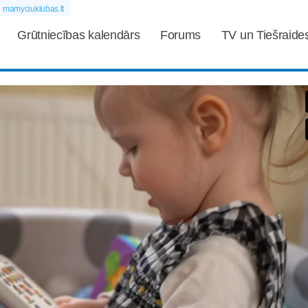
mamyciuklubas.lt
Grūtniecības kalendārs
Forums
TV un Tiešraide