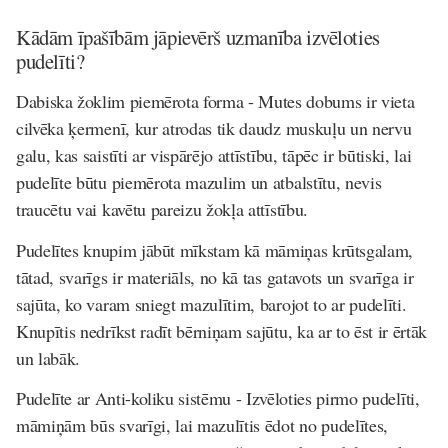
Kādām īpašībām jāpievērš uzmanība izvēloties
pudelīti?
Dabiska žoklim piemērota forma
- Mutes dobums ir vieta
cilvēka ķermenī, kur atrodas tik daudz muskuļu un nervu
galu, kas saistīti ar vispārējo attīstību, tāpēc ir būtiski, lai
pudelīte būtu piemērota mazulim un atbalstītu, nevis
traucētu vai kavētu pareizu žokļa attīstību.
Pudelītes knupim jābūt mīkstam kā māmiņas krūtsgalam
,
tātad, svarīgs ir materiāls, no kā tas gatavots un svarīga ir
sajūta, ko varam sniegt mazulītim, barojot to ar pudelīti.
Knupītis nedrīkst radīt bērniņam sajūtu, ka ar to ēst ir ērtāk
un labāk.
Pudelīte ar Anti-koliku sistēmu
- Izvēloties pirmo pudelīti,
māmiņām būs svarīgi, lai mazulītis ēdot no pudelītes,