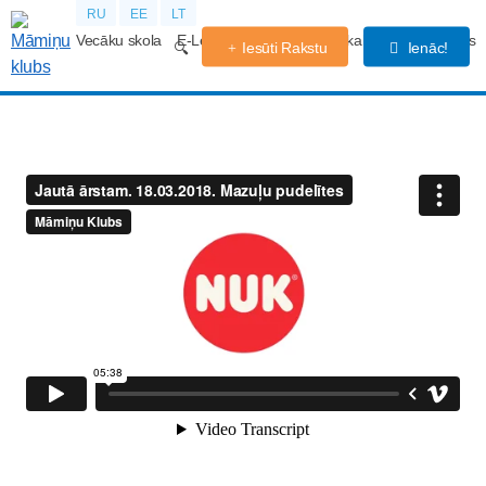
RU
EE
LT
Vecāku skola
E-Lekcijas
Grūtniecības kalendārs
Forums
Iesūti Rakstu
Ienāc!