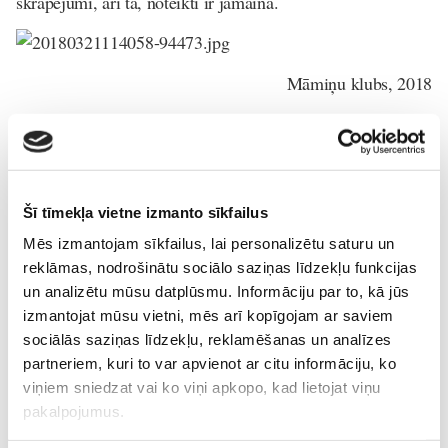
skrāpējumi, arī tā, noteikti ir jāmaina.
Māmiņu klubs, 2018
Bērna-psiholoģija-un-attīstība
Bērnu-veselība
Jautā-ārstam
Kolikas
Krūts-ēdināšana
nuk
Eksperts
Šī tīmekļa vietne izmanto sīkfailus
Irēna Putniņa
Mēs izmantojam sīkfailus, lai personalizētu saturu un
ārste
reklāmas, nodrošinātu sociālo saziņas līdzekļu funkcijas
Irēna Putniņa Vecāku skolā
un analizētu mūsu datplūsmu. Informāciju par to, kā jūs
izmantojat mūsu vietni, mēs arī kopīgojam ar saviem
sociālās saziņas līdzekļu, reklamēšanas un analīzes
partneriem, kuri to var apvienot ar citu informāciju, ko
Lasi vēl
viņiem sniedzat vai ko viņi apkopo, kad lietojat viņu
pakalpojumus.