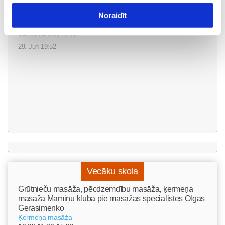
Iegūsti vairāk laika sev ar
Noraidīt
Philips Avent mazuļa
uzraudzības ierīci
Bēbītis
29. Jun 19:52
Vecāku skola
Grūtnieču masāža, pēcdzemdību masāža, ķermeņa
masāža Māmiņu klubā pie masāžas speciālistes Olgas
Gerasimenko
Ķermeņa masāža