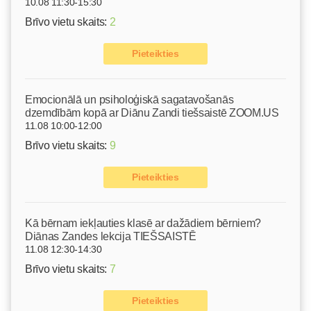
10.08 11:30-15:30
Brīvo vietu skaits:
2
Pieteikties
Emocionālā un psiholoģiskā sagatavošanās
dzemdībām kopā ar Diānu Zandi tiešsaistē ZOOM.US
11.08 10:00-12:00
Brīvo vietu skaits:
9
Pieteikties
Kā bērnam iekļauties klasē ar dažādiem bērniem?
Diānas Zandes lekcija TIEŠSAISTĒ
11.08 12:30-14:30
Brīvo vietu skaits:
7
Pieteikties