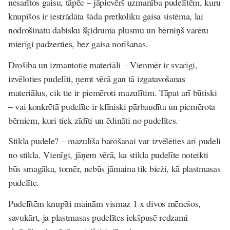
nesarītos
gaisu, tāpēc – jāpievērš uzmanība pudelītēm, kuru
knupīšos ir iestrādāta šāda pretkoliku gaisa sistēma, lai
nodrošinātu dabisku šķidruma plūsmu un bērniņš varētu
mierīgi padzerties, bez gaisa norīšanas.
Drošība un izmantotie materiāli
– Vienmēr ir svarīgi,
izvēloties pudelīti, ņemt vērā gan tā izgatavošanas
materiālus, cik tie ir piemēroti mazulītim. Tāpat arī būtiski
– vai konkrētā pudelīte ir klīniski pārbaudīta un piemērota
bērniem, kuri tiek zīdīti un ēdināti no pudelītes.
Stikla pudele?
– mazulīša barošanai var izvēlēties arī pudeli
no stikla. Vienīgi, jāņem vērā, ka stikla pudelīte noteikti
būs smagāka, tomēr, nebūs jāmaina tik bieži, kā plastmasas
pudelīte.
Pudelītēm knupīti mainām vismaz 1 x divos mēnešos,
savukārt, ja plastmasas pudelītes iekšpusē redzami