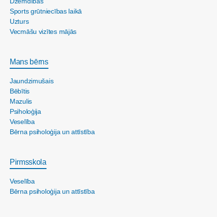
Dzemdības
Sports grūtniecības laikā
Uzturs
Vecmāšu vizītes mājās
Mans bērns
Jaundzimušais
Bēbītis
Mazulis
Psiholoģija
Veselība
Bērna psiholoģija un attīstība
Pirmsskola
Veselība
Bērna psiholoģija un attīstība