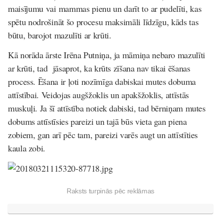
maisījumu vai mammas pienu un darīt to ar pudelīti, kas
spētu nodrošināt šo procesu maksimāli līdzīgu, kāds tas
būtu, barojot mazulīti ar krūti.
Kā norāda ārste Irēna Putniņa, ja māmiņa nebaro mazulīti
ar krūti, tad jāsaprot, ka krūts zīšana nav tikai ēšanas
process. Ēšana ir ļoti nozīmīga dabiskai mutes dobuma
attīstībai. Veidojas augšžoklis un apakšžoklis, attīstās
muskuļi. Ja šī attīstība notiek dabiski, tad bērniņam mutes
dobums attīstīsies pareizi un tajā būs vieta gan piena
zobiem, gan arī pēc tam, pareizi varēs augt un attīstīties
kaula zobi.
Raksts turpinās pēc reklāmas