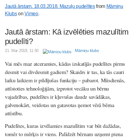
Jautā ārstam. 18.03.2018. Mazuļu pudelītes
from
Māmiņu
Klubs
on
Vimeo
.
Jautā ārstam: Kā izvēlēties mazulītim
pudelīti?
21. Mar 2018, 11:50
Māmiņu klubs
Vai mēs maz atceramies, kādas izskatījās pudelītes pirms
desmit vai divdesmit gadiem? Skaidrs ir tas, ka tās cauri
laiku laikiem ir pildījušas funkciju – pabarot. Mūsdienās,
attīstoties tehnoloģijām, izprotot vecāku un bērnu
vajadzības, pudelītes ir kļuvušas daudz savādākas,
galvenokārt, veidotas un gatavotas ņemot vērā bērna
attīstību.
Pudelītes, kuras izvēlamies mazulītim var būt dažādas,
tomēr to mērķis ir viens. Palīdzēt bērnam uzņemt piena