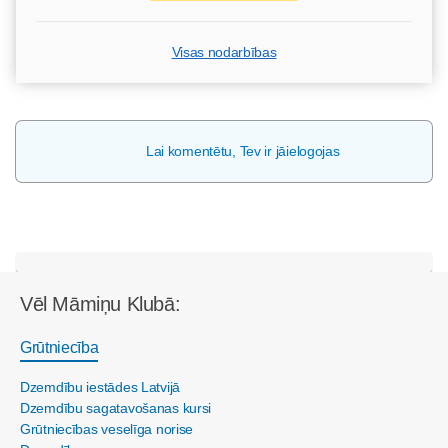
Visas nodarbības
Lai komentētu, Tev ir jāielogojas
Vēl Māmiņu Klubā:
Grūtniecība
Dzemdību iestādes Latvijā
Dzemdību sagatavošanas kursi
Grūtniecības veselīga norise