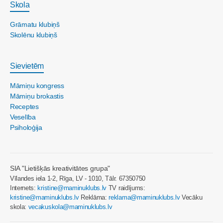
Skola
Grāmatu klubiņš
Skolēnu klubiņš
Sievietēm
Māmiņu kongress
Māmiņu brokastis
Receptes
Veselība
Psiholoģija
SIA "Lietišķās kreativitātes grupa"
Vīlandes iela 1-2, Rīga, LV - 1010, Tālr. 67350750
Internets:
kristine@maminuklubs.lv
TV raidījums:
kristine@maminuklubs.lv
Reklāma:
reklama@maminuklubs.lv
Vecāku
skola:
vecakuskola@maminuklubs.lv