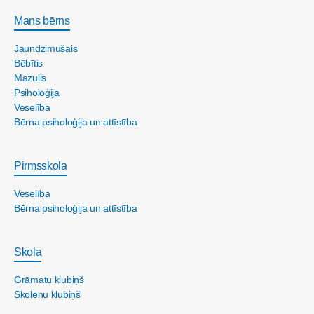
Mans bērns
Jaundzimušais
Bēbītis
Mazulis
Psiholoģija
Veselība
Bērna psiholoģija un attīstība
Pirmsskola
Veselība
Bērna psiholoģija un attīstība
Skola
Grāmatu klubiņš
Skolēnu klubiņš