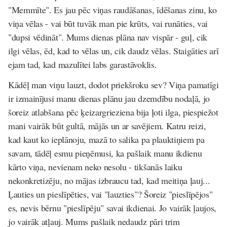
"Memmīte". Es jau pēc viņas raudāšanas, īdēšanas zinu, ko
viņa vēlas - vai būt tuvāk man pie krūts, vai runāties, vai
"dupsi vēdināt". Mums dienas plāna nav vispār - guļ, cik
ilgi vēlas, ēd, kad to vēlas un, cik daudz vēlas. Staigāties arī
ejam tad, kad mazulītei labs garastāvoklis.
Kādēļ man viņu lauzt, dodot priekšroku sev? Viņa pamatīgi
ir izmainījusi manu dienas plānu jau dzemdību nodaļā, jo
šoreiz atlabšana pēc ķeizargrieziena bija ļoti ilga, piespiežot
mani vairāk būt gultā, mājās un ar savējiem. Katru reizi,
kad kaut ko ieplānoju, mazā to salika pa plauktiņiem pa
savam, tādēļ esmu pieņēmusi, ka pašlaik manu ikdienu
kārto viņa, nevienam neko nesolu - tikšanās laiku
nekonkretizēju, no mājas izbraucu tad, kad meitiņa ļauj...
Ļauties un pieslīpēties, vai "lauzties"? Šoreiz "pieslīpējos"
es, nevis bērnu "pieslīpēju" savai ikdienai. Jo vairāk ļaujos,
jo vairāk atļauj. Mums pašlaik nedaudz pāri trim