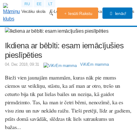
RU
EE
LT
Vecāku skola
E-Lekcijas
Grūtniecības kalendārs
Forums
Iesūti Rakstu
Ienāc!
Ikdiena ar bēbīti: esam iemācījušies
pieslīpēties
04. Dec 2018, 09:31
ViKrEm mamma
Bieži vien jaunajām mammām, kuras nāk pie mums
ciemos uz veikliņu, stāstu, ka arī man ar otro, trešo un
ceturto bija tik pat lielas bailes un neziņa, kā gaidot
pirmdzimto. Tas, ka man ir četri bērni, nenozīmē, ka es
visu zinu un nav nekādu raižu. Tieši pretēji, līdz ar gadiem,
prāts domā savādāk, slēdzas tik liels satraukums un
bažas...