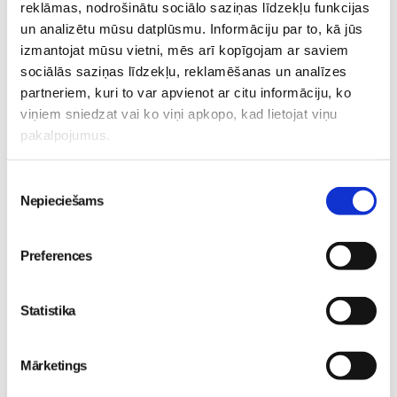
reklāmas, nodrošinātu sociālo saziņas līdzekļu funkcijas
un analizētu mūsu datplūsmu. Informāciju par to, kā jūs
izmantojat mūsu vietni, mēs arī kopīgojam ar saviem
sociālās saziņas līdzekļu, reklamēšanas un analīzes
partneriem, kuri to var apvienot ar citu informāciju, ko
Superbēbīte Šarlote jau
viņiem sniedzat vai ko viņi apkopo, kad lietojat viņu
VIDEO: Superbēbīša
mājās: kā ģimene iejūtas
pakalpojumus.
aprūpe mājās kopā ar
dzīvē četratā?
Bēbītis
bērnu māsu Elitu
09. Jul 09:58
Piekrišanas
Svarenieci
Bēbītis
Nepieciešams
izvēle
20. Jul 10:50
Preferences
Statistika
Iegūsti vairāk laika sev ar
Philips Avent mazuļa
Mārketings
uzraudzības ierīci
Bēbītis