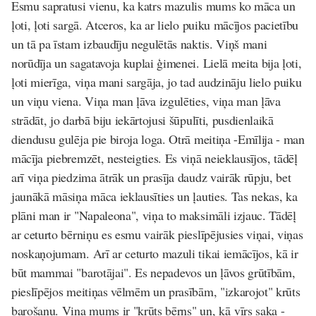
Esmu sapratusi vienu, ka katrs mazulis mums ko māca un
ļoti, ļoti sargā. Atceros, ka ar lielo puiku mācījos pacietību
un tā pa īstam izbaudīju negulētās naktis. Viņš mani
norūdīja un sagatavoja kuplai ģimenei. Lielā meita bija ļoti,
ļoti mierīga, viņa mani sargāja, jo tad audzināju lielo puiku
un viņu viena. Viņa man ļāva izgulēties, viņa man ļāva
strādāt, jo darbā biju iekārtojusi šūpulīti, pusdienlaikā
diendusu gulēja pie biroja loga. Otrā meitiņa -Emīlija - man
mācīja piebremzēt, nesteigties. Es viņā neieklausījos, tādēļ
arī viņa piedzima ātrāk un prasīja daudz vairāk rūpju, bet
jaunākā māsiņa māca ieklausīties un ļauties. Tas nekas, ka
plāni man ir "Napaleona", viņa to maksimāli izjauc. Tādēļ
ar ceturto bērniņu es esmu vairāk pieslīpējusies viņai, viņas
noskaņojumam. Arī ar ceturto mazuli tikai iemācījos, kā ir
būt mammai "barotājai". Es nepadevos un ļāvos grūtībām,
pieslīpējos meitiņas vēlmēm un prasībām, "izkarojot" krūts
barošanu. Viņa mums ir "krūts bērns" un, kā vīrs saka -