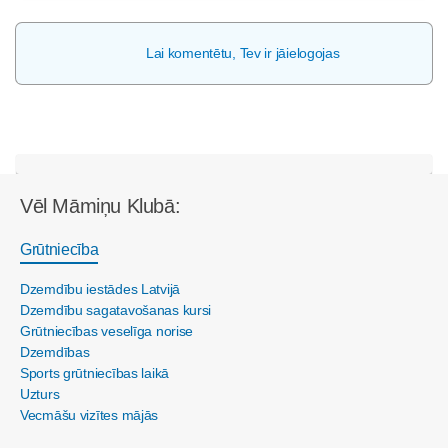
Lai komentētu, Tev ir jāielogojas
Vēl Māmiņu Klubā:
Grūtniecība
Dzemdību iestādes Latvijā
Dzemdību sagatavošanas kursi
Grūtniecības veselīga norise
Dzemdības
Sports grūtniecības laikā
Uzturs
Vecmāšu vizītes mājās