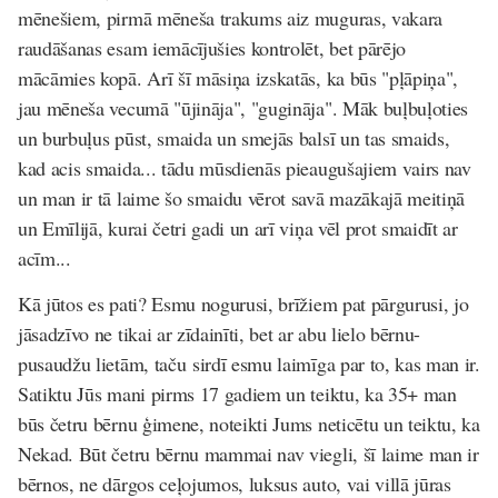
mēnešiem, pirmā mēneša trakums aiz muguras, vakara
raudāšanas esam iemācījušies kontrolēt, bet pārējo
mācāmies kopā. Arī šī māsiņa izskatās, ka būs "pļāpiņa",
jau mēneša vecumā "ūjināja", "gugināja". Māk buļbuļoties
un burbuļus pūst, smaida un smejās balsī un tas smaids,
kad acis smaida... tādu mūsdienās pieaugušajiem vairs nav
un man ir tā laime šo smaidu vērot savā mazākajā meitiņā
un Emīlijā, kurai četri gadi un arī viņa vēl prot smaidīt ar
acīm...
Kā jūtos es pati? Esmu nogurusi, brīžiem pat pārgurusi, jo
jāsadzīvo ne tikai ar zīdainīti, bet ar abu lielo bērnu-
pusaudžu lietām, taču sirdī esmu laimīga par to, kas man ir.
Satiktu Jūs mani pirms 17 gadiem un teiktu, ka 35+ man
būs četru bērnu ģimene, noteikti Jums neticētu un teiktu, ka
Nekad. Būt četru bērnu mammai nav viegli, šī laime man ir
bērnos, ne dārgos ceļojumos, luksus auto, vai villā jūras