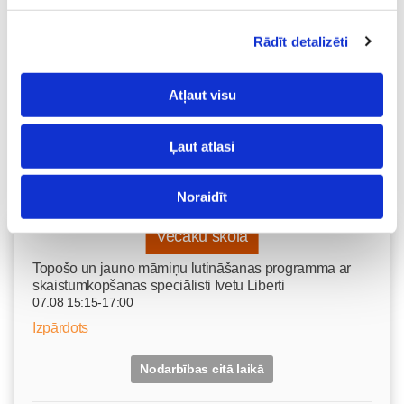
29. Jun 19:52
Rādīt detalizēti
Atļaut visu
Ļaut atlasi
Noraidīt
Vecāku skola
Topošo un jauno māmiņu lutināšanas programma ar
skaistumkopšanas speciālisti Ivetu Liberti
07.08 15:15-17:00
Izpārdots
Nodarbības citā laikā