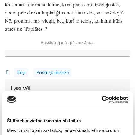
krastā un tā ir mana laime, kuru pati esmu izvēlējusies,
dodot priekšroku kuplai ģimenei. Jautāsiet, vai nožēloju?
Nē, protams, nav viegli, bet, kurš ir teicis, ka laimi kāds
atnes uz "Paplātes"?
Raksts turpinās pēc reklāmas
Blogi
Personīgā-pieredze
Lasi vēl
Meklējam 5 māmiņas Friso® Gold 2 un Friso® Gold 3
Šī tīmekļa vietne izmanto sīkfailus
produktu testēšanai!
Bēbītis
Mēs izmantojam sīkfailus, lai personalizētu saturu un
05. Aug 12:23