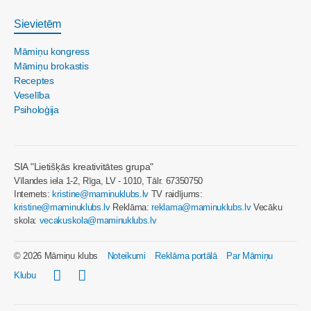
Sievietēm
Māmiņu kongress
Māmiņu brokastis
Receptes
Veselība
Psiholoģija
SIA "Lietišķās kreativitātes grupa"
Vīlandes iela 1-2, Rīga, LV - 1010, Tālr. 67350750
Internets:
kristine@maminuklubs.lv
TV raidījums:
kristine@maminuklubs.lv
Reklāma:
reklama@maminuklubs.lv
Vecāku
skola:
vecakuskola@maminuklubs.lv
© 2026 Māmiņu klubs
Noteikumi
Reklāma portālā
Par Māmiņu
Klubu