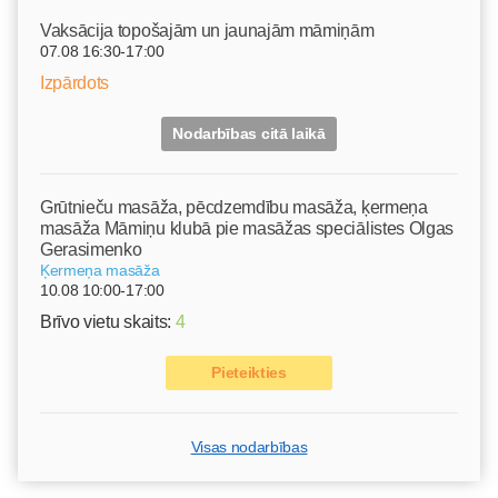
Vaksācija topošajām un jaunajām māmiņām
07.08 16:30-17:00
Izpārdots
Nodarbības citā laikā
Grūtnieču masāža, pēcdzemdību masāža, ķermeņa
masāža Māmiņu klubā pie masāžas speciālistes Olgas
Gerasimenko
Ķermeņa masāža
10.08 10:00-17:00
Brīvo vietu skaits:
4
Pieteikties
Visas nodarbības