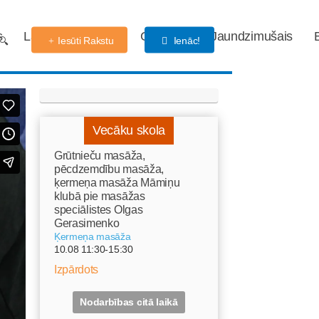
s
Labdarības fonds
Gaidības
Jaundzimušais
Iesūti Rakstu
Ienāc!
Vecāku skola
Grūtnieču masāža,
pēcdzemdību masāža,
ķermeņa masāža Māmiņu
klubā pie masāžas
speciālistes Olgas
Gerasimenko
Ķermeņa masāža
10.08 11:30-15:30
Izpārdots
Nodarbības citā laikā