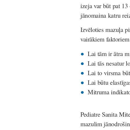
izeja var būt pat 13
jānomaina katru rei
Izvēloties mazuļa pi
vairākiem faktoriem
Lai tām ir ātra 
Lai tās nesatur l
Lai to virsma bū
Lai būtu elastīga
Mitruma indikato
Pediatre Sanita Mit
mazulim jānodrošina