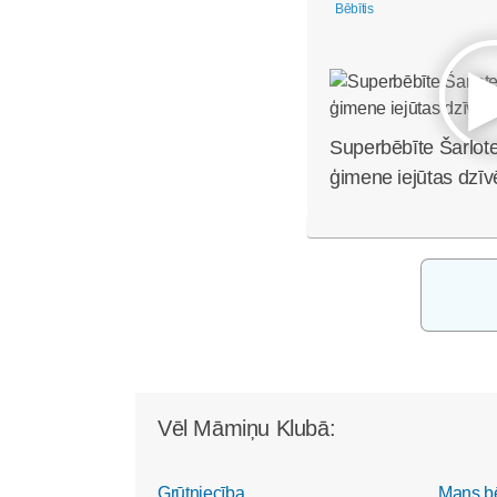
Bēbītis
Superbēbīte Šarlote
ģimene iejūtas dzīv
Vēl Māmiņu Klubā:
Grūtniecība
Mans b