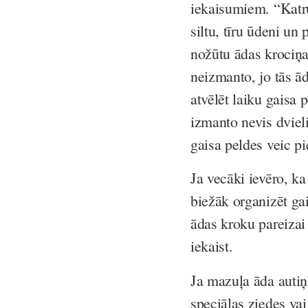
iekaisumiem. “Katru
siltu, tīru ūdeni un 
nožūtu ādas krociņa
neizmanto, jo tās ād
atvēlēt laiku gaisa 
izmanto nevis dviel
gaisa peldes veic pi
Ja vecāki ievēro, ka
biežāk organizēt gai
ādas kroku pareizai
iekaist.
Ja mazuļa āda autiņb
speciālas ziedes va