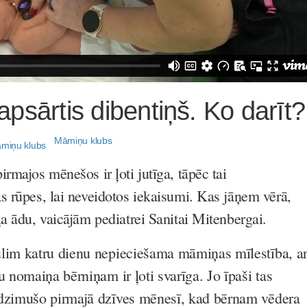
psārtis dibentiņš. Ko darīt?
Māmiņu klubs
rmajos mēnešos ir ļoti jutīga, tāpēc tai
s rūpes, lai neveidotos iekaisumi. Kas jāņem vērā,
a ādu, vaicājām pediatrei Sanitai Mitenbergai.
lim katru dienu nepieciešama māmiņas mīlestība, ar
u nomaiņa bērniņam ir ļoti svarīga. Jo īpaši tas
ndzimušo pirmajā dzīves mēnesī, kad bērnam vēdera