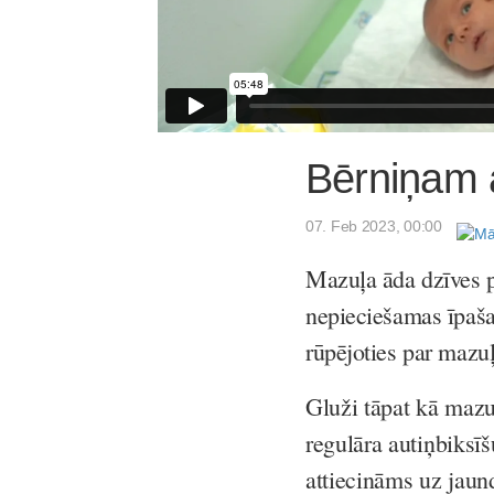
Bērniņam a
07. Feb 2023, 00:00
Mazuļa āda dzīves pi
nepieciešamas īpaša
rūpējoties par mazuļ
Gluži tāpat kā mazu
regulāra autiņbiksīš
attiecināms uz jau