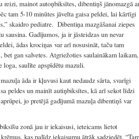
 reizi, mainot autoņbiksītes, dibentiņš jānomazgā a
pēc tam 5-10 minūtes jāvelta gaisa peldei, lai kārtīgi
s,” skaidro pediatre. Dibentiņa mazgāšanai ziepes
u sausina. Gadījumos, ja ir jāsteidzas un nevar
peldei, ādas krociņas var arī nosusināt, taču tam
i, bet gan salvetes. Atgriežoties saulainākam laikam,
e loga, saulīte apspīdētu mazuli.
 mazuļa āda ir kļuvusi kaut nedaudz sārta, svarīgi
sa peldes un mainīt autiņbiksītes, kā arī sekot līdzi
 aprūpei, jo pretējā gadījumā mazuļa dibentiņš var
iksīšu zonā jau ir iekaisusi, ieteicams lietot
i krēmus, kas palīdz iekaisumu ātrāk sadziedēt. “Ta