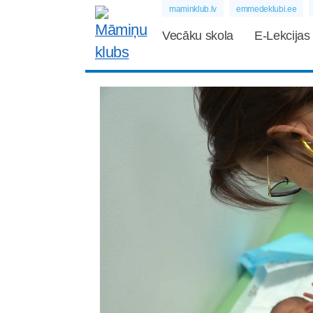
maminklub.lv
emmedeklubi.ee
Vecāku skola
E-Lekcijas