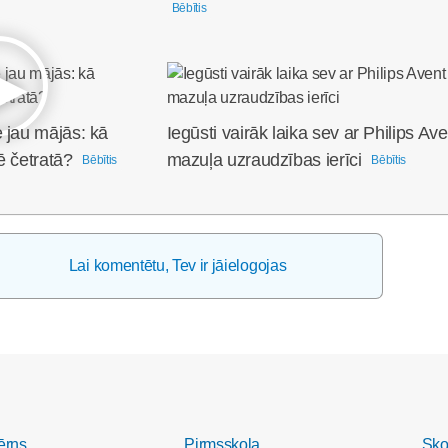
Bēbītis
 jau mājās: kā
Iegūsti vairāk laika sev ar Philips Ave
ē četratā?
mazuļa uzraudzības ierīci
Bēbītis
Bēbītis
Lai komentētu, Tev ir jāielogojas
ērns
Pirmsskola
Sko