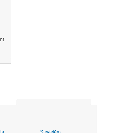
nt
la
Sievietēm