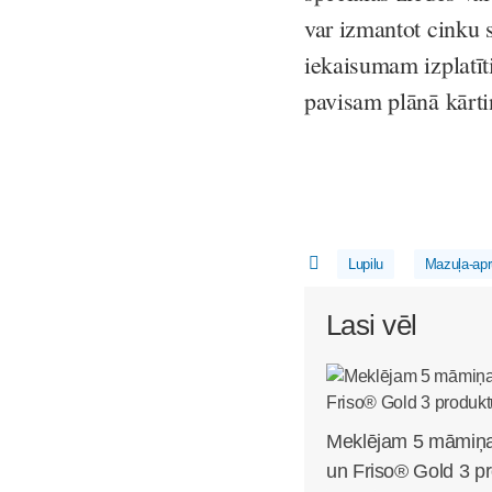
var izmantot cinku 
iekaisumam izplatīt
pavisam plānā kārti
Lupilu
Mazuļa-ap
Lasi vēl
Meklējam 5 māmiņa
un Friso® Gold 3 pr