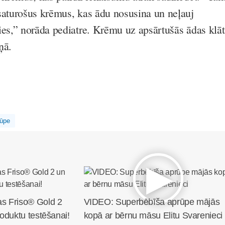
saturošus krēmus, kas ādu nosusina un neļauj
ies,” norāda pediatre. Krēmu uz apsārtušās ādas klāt
ņā.
rūpe
s Friso® Gold 2
VIDEO: Superbēbīša aprūpe mājās
oduktu testēšanai!
kopā ar bērnu māsu Elitu Svarenieci