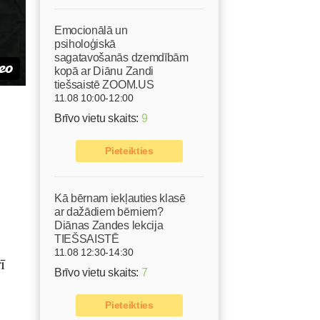
Emocionālā un
psiholoģiskā
sagatavošanās dzemdībām
kopā ar Diānu Zandi
tiešsaistē ZOOM.US
11.08 10:00-12:00
Brīvo vietu skaits:
9
Pieteikties
Kā bērnam iekļauties klasē
ar dažādiem bērniem?
Diānas Zandes lekcija
TIEŠSAISTĒ
11.08 12:30-14:30
ī
Brīvo vietu skaits:
7
Pieteikties