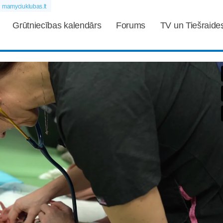
mamyciuklubas.lt
Grūtniecības kalendārs
Forums
TV un Tiešraide