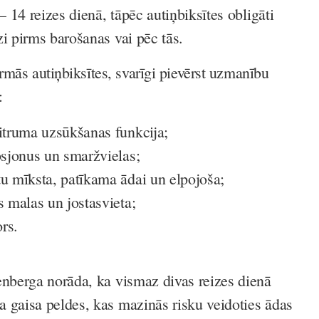
 – 14 reizes dienā, tāpēc autiņbiksītes obligāti
zi pirms barošanas vai pēc tās.
rmās autiņbiksītes, svarīgi pievērst uzmanību
:
mitruma uzsūkšanas funkcija;
osjonus un smaržvielas;
tu mīksta, patīkama ādai un elpojoša;
s malas un jostasvieta;
rs.
enberga norāda, ka vismaz divas reizes dienā
 gaisa peldes, kas mazinās risku veidoties ādas