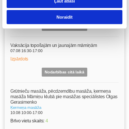
Ļaut atlasi
07.08 15:15-17:00
Izpārdots
Noraidīt
Nodarbības citā laikā
Vaksācija topošajām un jaunajām māmiņām
07.08 16:30-17:00
Izpārdots
Nodarbības citā laikā
Grūtnieču masāža, pēcdzemdību masāža, ķermeņa
masāža Māmiņu klubā pie masāžas speciālistes Olgas
Gerasimenko
Ķermeņa masāža
10.08 10:00-17:00
Brīvo vietu skaits:
4