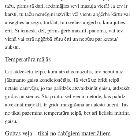
taču, pirms tā dari, iedomājies sevi mazuļa vietā! Ja tev ir
karsti, tu taču nemēģini uzvilkt vēl vienu apģērba kārtu vai
apsegties ar segu, turklāt, tu izvēlies apģērbu, kurā jūties
ērti. Šī iemesla dēļ, pirms ģērb mazuli, padomā, vai tev
vienā vai otrā apģērbā būtu ērti un nebūtu par karstu/
aukstu.
Temperatūra mājās
Lai atdzesētu telpu, kurā atrodas mazulis, tev nebūt nav
jāizmanto gaisa kondicionētājs. Tā vietā uz brīdi telpā
uztaisi caurvēju, jo tas palīdzēs atsvaidzināt gaisu, atdzesēt
grīdas un sienas. Starp citu, vēl viena metode, kas palīdz
atvēsināt mājokli, ir grīdu mazgāšana ar aukstu ūdeni. Tas
ne tikai pazemina temperatūru telpā, bet arī lieliski mitrina
gaisu.
Gultas veļa – tikai no dabīgiem materiāliem