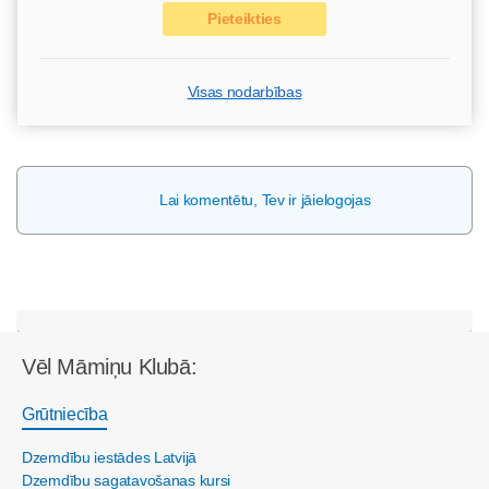
Pieteikties
Visas nodarbības
Lai komentētu, Tev ir jāielogojas
Vēl Māmiņu Klubā:
Grūtniecība
Dzemdību iestādes Latvijā
Dzemdību sagatavošanas kursi