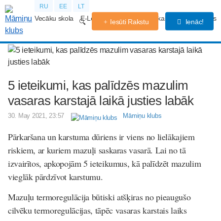
RU
EE
LT
Vecāku skola
E-Lekcijas
Grūtniecības kalendārs
Forums
Iesūti Rakstu
Ienāc!
5 ieteikumi, kas palīdzēs mazulim
vasaras karstajā laikā justies labāk
30. May 2021, 23:57
Māmiņu klubs
Pārkaršana un karstuma dūriens ir viens no lielākajiem
riskiem, ar kuriem mazuļi saskaras vasarā. Lai no tā
izvairītos, apkopojām 5 ieteikumus, kā palīdzēt mazulim
vieglāk pārdzīvot karstumu.
Mazuļu termoregulācija būtiski atšķiras no pieaugušo
cilvēku termoregulācijas, tāpēc vasaras karstais laiks