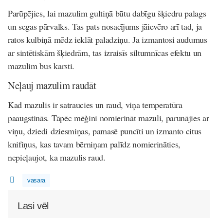
Parūpējies, lai mazulim gultiņā būtu dabīgu šķiedru palags
un segas pārvalks. Tas pats nosacījums jāievēro arī tad, ja
ratos kulbiņā mēdz ieklāt paladziņu. Ja izmantosi audumus
ar sintētiskām šķiedrām, tas izraisīs siltumnīcas efektu un
mazulim būs karsti.
Neļauj mazulim raudāt
Kad mazulis ir satraucies un raud, viņa temperatūra
paaugstinās. Tāpēc mēģini nomierināt mazuli, parunājies ar
viņu, dziedi dziesmiņas, pamasē puncīti un izmanto citus
knifiņus, kas tavam bērniņam palīdz nomierināties,
nepieļaujot, ka mazulis raud.
vasara
Lasi vēl