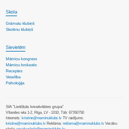
Skola
Grāmatu klubiņš
Skolēnu klubiņš
Sievietēm
Māmiņu kongress
Māmiņu brokastis
Receptes
Veselība
Psiholoģija
SIA "Lietišķās kreativitātes grupa"
Vīlandes iela 1-2, Rīga, LV - 1010, Tālr. 67350750
Internets:
kristine@maminuklubs.lv
TV raidījums:
kristine@maminuklubs.lv
Reklāma:
reklama@maminuklubs.lv
Vecāku
skola:
vecakuskola@maminuklubs.lv