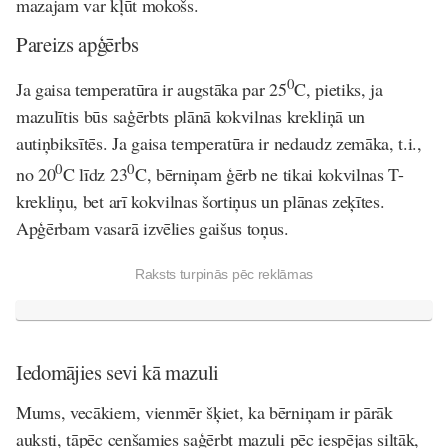
mazajam var kļūt mokošs.
Pareizs apģērbs
0
Ja gaisa temperatūra ir augstāka par 25
C, pietiks, ja
mazulītis būs saģērbts plānā kokvilnas krekliņā un
autiņbiksītēs. Ja gaisa temperatūra ir nedaudz zemāka, t.i.,
0
0
no 20
C līdz 23
C, bērniņam ģērb ne tikai kokvilnas T-
krekliņu, bet arī kokvilnas šortiņus un plānas zeķītes.
Apģērbam vasarā izvēlies gaišus toņus.
Raksts turpinās pēc reklāmas
Iedomājies sevi kā mazuli
Mums, vecākiem, vienmēr šķiet, ka bērniņam ir pārāk
auksti, tāpēc cenšamies saģērbt mazuli pēc iespējas siltāk,