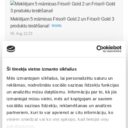
Meklējam 5 māmiņas Friso® Gold 2 un Friso® Gold 3
produktu testēšanai!
Bēbītis
05. Aug 12:23
Šī tīmekļa vietne izmanto sīkfailus
Superbēbīte Šarlote jau
Mēs izmantojam sīkfailus, lai personalizētu saturu un
VIDEO: Superbēbīša
mājās: kā ģimene iejūtas
reklāmas, nodrošinātu sociālo saziņas līdzekļu funkcijas
aprūpe mājās kopā ar
dzīvē četratā?
Bēbītis
un analizētu mūsu datplūsmu. Informāciju par to, kā jūs
bērnu māsu Elitu
09. Jul 09:58
izmantojat mūsu vietni, mēs arī kopīgojam ar saviem
Svarenieci
Bēbītis
sociālās saziņas līdzekļu, reklamēšanas un analīzes
20. Jul 10:50
partneriem, kuri to var apvienot ar citu informāciju, ko
viņiem sniedzat vai ko viņi apkopo, kad lietojat viņu
pakalpojumus.