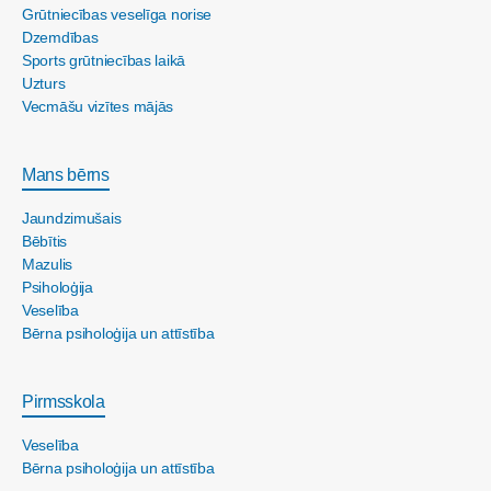
Grūtniecības veselīga norise
Dzemdības
Sports grūtniecības laikā
Uzturs
Vecmāšu vizītes mājās
Mans bērns
Jaundzimušais
Bēbītis
Mazulis
Psiholoģija
Veselība
Bērna psiholoģija un attīstība
Pirmsskola
Veselība
Bērna psiholoģija un attīstība