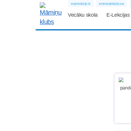
maminklub.lv
emmedeklubi.ee
Vecāku skola
E-Lekcijas