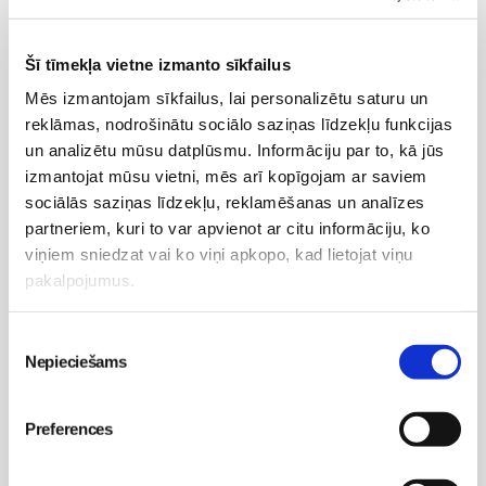
Grūtniecība
Dzemdību iestādes Latvijā
Šī tīmekļa vietne izmanto sīkfailus
Dzemdību sagatavošanas kursi
Mēs izmantojam sīkfailus, lai personalizētu saturu un
Grūtniecības veselīga norise
reklāmas, nodrošinātu sociālo saziņas līdzekļu funkcijas
Dzemdības
un analizētu mūsu datplūsmu. Informāciju par to, kā jūs
Sports grūtniecības laikā
Uzturs
izmantojat mūsu vietni, mēs arī kopīgojam ar saviem
Vecmāšu vizītes mājās
sociālās saziņas līdzekļu, reklamēšanas un analīzes
partneriem, kuri to var apvienot ar citu informāciju, ko
viņiem sniedzat vai ko viņi apkopo, kad lietojat viņu
Mans bērns
pakalpojumus.
Jaundzimušais
Bēbītis
Piekrišanas
Mazulis
Nepieciešams
izvēle
Psiholoģija
Veselība
Bērna psiholoģija un attīstība
Preferences