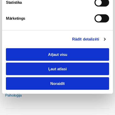
Pirmsskola
Statistika
Veselība
Bērna psiholoģija un attīstība
Mārketings
Skola
Rādīt detalizēti
Grāmatu klubiņš
Skolēnu klubiņš
Atļaut visu
Sievietēm
Ļaut atlasi
Māmiņu kongress
Māmiņu brokastis
Noraidīt
Receptes
Veselība
Psiholoģija