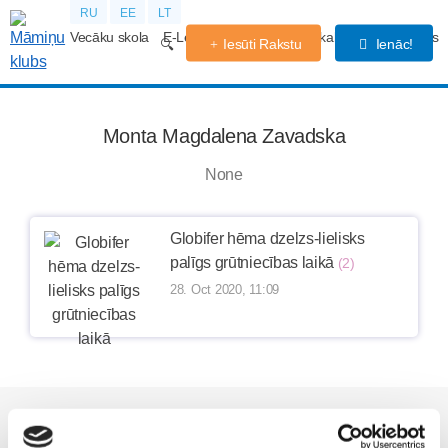
RU
EE
LT
Vecāku skola
E-Lekcijas
Grūtniecības kalendārs
Forums
Iesūti Rakstu
Ienāc!
Monta Magdalena Zavadska
None
Globifer hēma dzelzs-lielisks
palīgs grūtniecības laikā
(2)
28. Oct 2020, 11:09
Vēl Māmiņu Klubā: