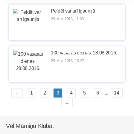
Peldēt var arī Igaunijā
29. Aug 2016, 11:00
100 vasaras dienas: 28.08.2016.
29. Aug 2016, 10:37
←
1
2
3
4
5
6
...
14
→
Vēl Māmiņu Klubā: