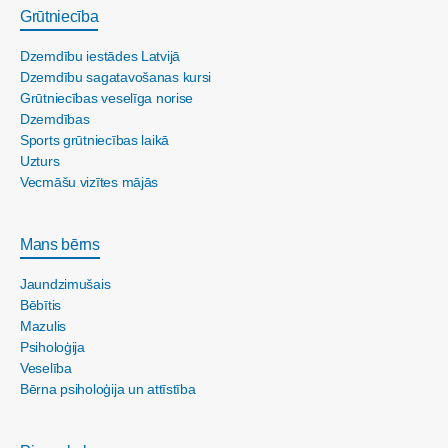
Grūtniecība
Dzemdību iestādes Latvijā
Dzemdību sagatavošanas kursi
Grūtniecības veselīga norise
Dzemdības
Sports grūtniecības laikā
Uzturs
Vecmāšu vizītes mājās
Mans bērns
Jaundzimušais
Bēbītis
Mazulis
Psiholoģija
Veselība
Bērna psiholoģija un attīstība