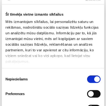
Šī tīmekļa vietne izmanto sīkfailus
Mēs izmantojam sīkfailus, lai personalizētu saturu un
Sanāca kā sanāca, bet centāmies!
reklāmas, nodrošinātu sociālo saziņas līdzekļu funkcijas
20. Sep 2016, 21:54
un analizētu mūsu datplūsmu. Informāciju par to, kā jūs
izmantojat mūsu vietni, mēs arī kopīgojam ar saviem
sociālās saziņas līdzekļu, reklamēšanas un analīzes
partneriem, kuri to var apvienot ar citu informāciju, ko
Paldies MK!
(1)
viņiem sniedzat vai ko viņi apkopo, kad lietojat viņu
pakalpojumus.
17. Sep 2016, 13:54
Piekrišanas
Nepieciešams
izvēle
100 vasaras dienas: 31.08.2016
Preferences
01. Sep 2016, 15:52