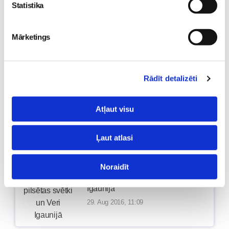
Statistika
100 vasaras dienas: 30.08.2016
Mārketings
01. Sep 2016, 15:51
Rādīt detalizēti
100 vasaras dienas: 29.08.2016
Atļaut visu
01. Sep 2016, 15:49
Ļaut atlasi
Noraidīt
Apes pilsētas svētki un Veri
Igaunijā
29. Aug 2016, 11:09