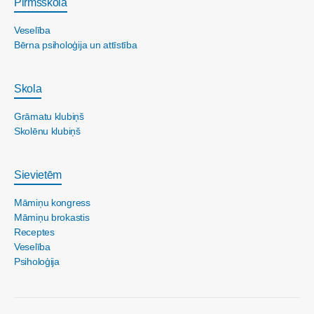
Pirmsskola
Veselība
Bērna psiholoģija un attīstība
Skola
Grāmatu klubiņš
Skolēnu klubiņš
Sievietēm
Māmiņu kongress
Māmiņu brokastis
Receptes
Veselība
Psiholoģija