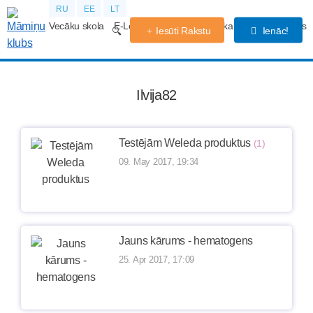
RU
EE
LT
Vecāku skola
E-Lekcijas
Grūtniecības kalendārs
Forums
Iesūti Rakstu
Ienāc!
Ilvija82
Testējām Weleda produktus
(1)
09. May 2017, 19:34
Jauns kārums - hematogens
25. Apr 2017, 17:09