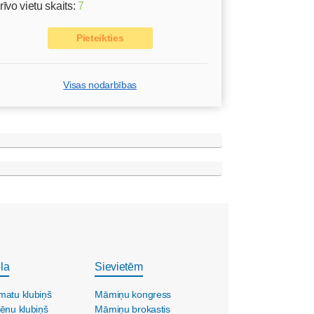
rīvo vietu skaits:
7
Pieteikties
Visas nodarbības
la
Sievietēm
matu klubiņš
Māmiņu kongress
ēnu klubiņš
Māmiņu brokastis