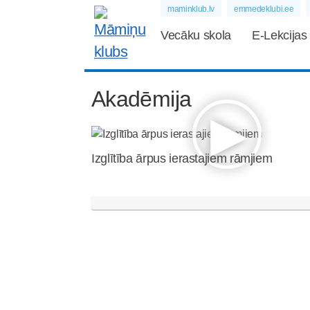
maminklub.lv
emmedeklubi.ee
Vecāku skola
E-Lekcijas
Akadēmija
Izglītība ārpus ierastajiem rāmjiem