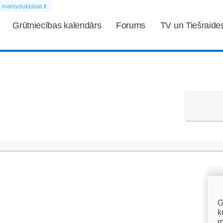
mamyciuklubas.lt
Grūtniecības kalendārs
Forums
TV un Tiešraide
G
ķ
m