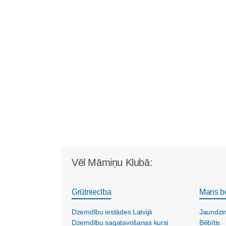
Vēl Māmiņu Klubā:
Grūtniecība
Mans b
Dzemdību iestādes Latvijā
Jaundzi
Dzemdību sagatavošanas kursi
Bēbītis