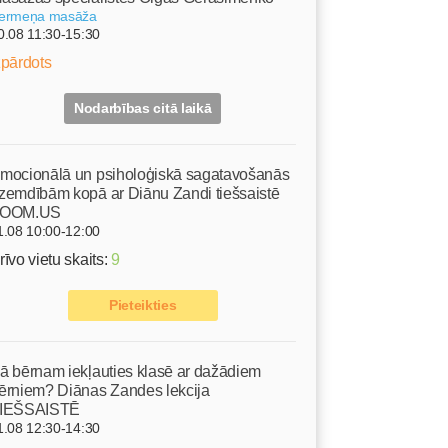
ermeņa masāža
0.08 11:30-15:30
zpārdots
Nodarbības citā laikā
mocionālā un psiholoģiskā sagatavošanās
zemdībām kopā ar Diānu Zandi tiešsaistē
OOM.US
1.08 10:00-12:00
rīvo vietu skaits:
9
Pieteikties
ā bērnam iekļauties klasē ar dažādiem
ērniem? Diānas Zandes lekcija
IEŠSAISTĒ
1.08 12:30-14:30