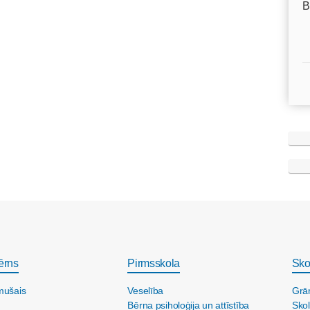
B
ērns
Pirmsskola
Sko
mušais
Veselība
Grā
Bērna psiholoģija un attīstība
Skol