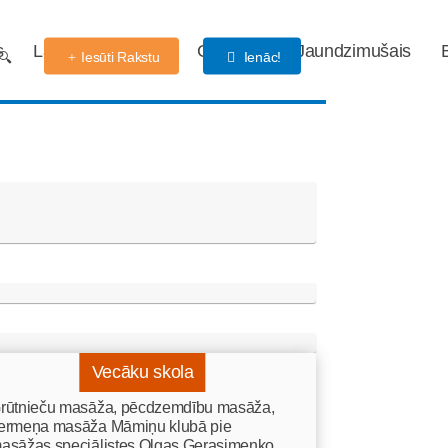
s
Labdarības fonds
Gaidības
Jaundzimušais
Iesūti Rakstu
Ienāc!
Vecāku skola
rūtnieču masāža, pēcdzemdību masāža,
ermeņa masāža Māmiņu klubā pie
asāžas speciālistes Olgas Gerasimenko