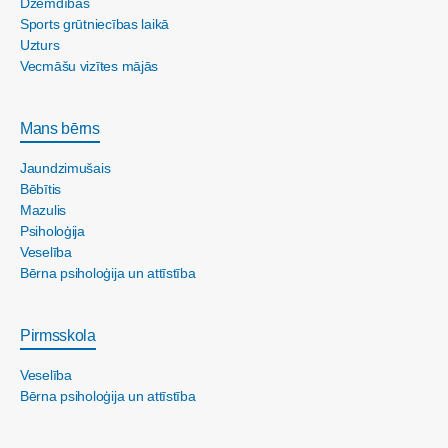
Dzemdības
Sports grūtniecības laikā
Uzturs
Vecmāšu vizītes mājās
Mans bērns
Jaundzimušais
Bēbītis
Mazulis
Psiholoģija
Veselība
Bērna psiholoģija un attīstība
Pirmsskola
Veselība
Bērna psiholoģija un attīstība