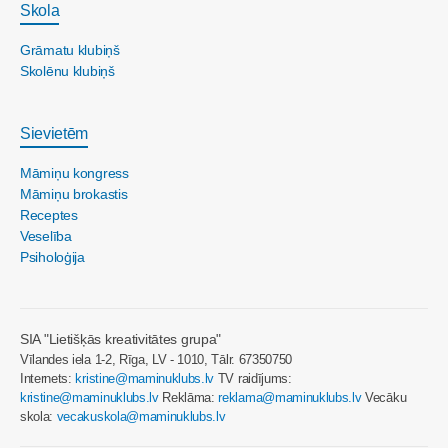
Skola
Grāmatu klubiņš
Skolēnu klubiņš
Sievietēm
Māmiņu kongress
Māmiņu brokastis
Receptes
Veselība
Psiholoģija
SIA "Lietišķās kreativitātes grupa"
Vīlandes iela 1-2, Rīga, LV - 1010, Tālr. 67350750
Internets:
kristine@maminuklubs.lv
TV raidījums:
kristine@maminuklubs.lv
Reklāma:
reklama@maminuklubs.lv
Vecāku
skola:
vecakuskola@maminuklubs.lv