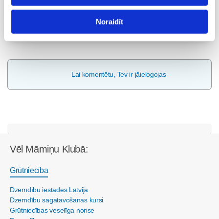
Noraidīt
Visas nodarbības
Lai komentētu, Tev ir jāielogojas
Vēl Māmiņu Klubā:
Grūtniecība
Dzemdību iestādes Latvijā
Dzemdību sagatavošanas kursi
Grūtniecības veselīga norise