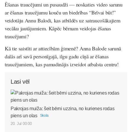
Ēšanas traucējumi un pusaudži — noskaties video sarunu
ar ēšanas traucējumu kouču un biedrības “Brīvai būt!”
veidotāju Annu Balodi, kas atbildēs uz satraucošākajiem
vecāku jautājumiem. Kāpēc bērnam veidojas ēšanas
traucējumi?
Kā tie saistīti ar attiecībām ģimenē? Anna Balode sarunā
dalās arī savā personīgajā, ilgu gadu cīņā ar ēšanas
traucējumiem, kas pamudinājis izveidot atbalsta centru!
Lasi vēl
Pakrojas muiža: šeit bērni uzzina, no kurienes rodas
piens un olas
Skola
20. Jul 00:00