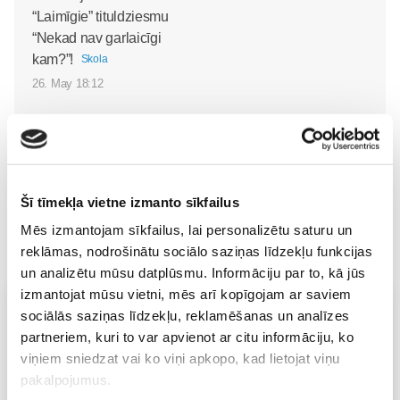
“Laimīgie” tituldziesmu
“Nekad nav garlaicīgi
kam?”!
Skola
26. May 18:12
Šī tīmekļa vietne izmanto sīkfailus
Mēs izmantojam sīkfailus, lai personalizētu saturu un
reklāmas, nodrošinātu sociālo saziņas līdzekļu funkcijas
un analizētu mūsu datplūsmu. Informāciju par to, kā jūs
izmantojat mūsu vietni, mēs arī kopīgojam ar saviem
Vecāku skola
sociālās saziņas līdzekļu, reklamēšanas un analīzes
partneriem, kuri to var apvienot ar citu informāciju, ko
Grūtnieču masāža, pēcdzemdību masāža, ķermeņa
masāža Māmiņu klubā pie masāžas speciālistes Olgas
viņiem sniedzat vai ko viņi apkopo, kad lietojat viņu
Gerasimenko
pakalpojumus.
Ķermeņa masāža