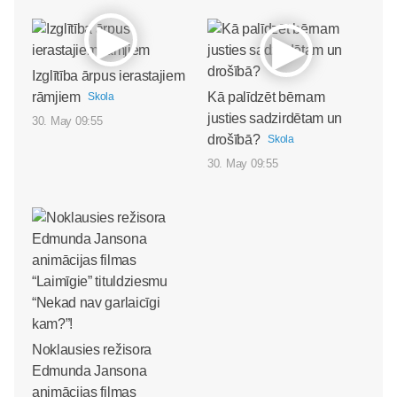
Izglītība ārpus ierastajiem
rāmjiem
Kā palīdzēt bērnam
Skola
justies sadzirdētam un
30. May 09:55
drošībā?
Skola
30. May 09:55
Noklausies režisora
Edmunda Jansona
animācijas filmas