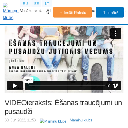
RU
EE
LT
Vecāku skola
E-Lekcijas
Grūtniecības kalendārs
Forums
Iesūti Rakstu
Ienāc!
VIDEOieraksts: Ēšanas traucējumi un
pusaudži
30. Jun 2022, 11:53
Māmiņu klubs