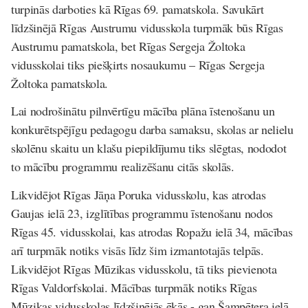
turpinās darboties kā Rīgas 69. pamatskola. Savukārt
līdzšinējā Rīgas Austrumu vidusskola turpmāk būs Rīgas
Austrumu pamatskola, bet Rīgas Sergeja Žoltoka
vidusskolai tiks piešķirts nosaukumu – Rīgas Sergeja
Žoltoka pamatskola.
Lai nodrošinātu pilnvērtīgu mācība plāna īstenošanu un
konkurētspējīgu pedagogu darba samaksu, skolas ar nelielu
skolēnu skaitu un klašu piepildījumu tiks slēgtas, nododot
to mācību programmu realizēšanu citās skolās.
Likvidējot Rīgas Jāņa Poruka vidusskolu, kas atrodas
Gaujas ielā 23, izglītības programmu īstenošanu nodos
Rīgas 45. vidusskolai, kas atrodas Ropažu ielā 34, mācības
arī turpmāk notiks visās līdz šim izmantotajās telpās.
Likvidējot Rīgas Mūzikas vidusskolu, tā tiks pievienota
Rīgas Valdorfskolai. Mācības turpmāk notiks Rīgas
Mūzikas vidusskolas līdzšinējās ēkās - gan Šampētera ielā