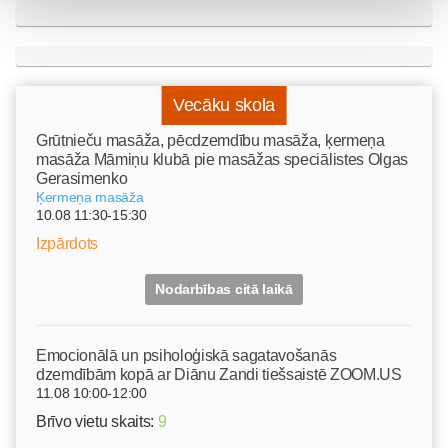
Vecāku skola
Grūtnieču masāža, pēcdzemdību masāža, ķermeņa
masāža Māmiņu klubā pie masāžas speciālistes Olgas
Gerasimenko
Ķermeņa masāža
10.08 11:30-15:30
Izpārdots
Nodarbības citā laikā
Emocionālā un psiholoģiskā sagatavošanās
dzemdībām kopā ar Diānu Zandi tiešsaistē ZOOM.US
11.08 10:00-12:00
Brīvo vietu skaits:
9