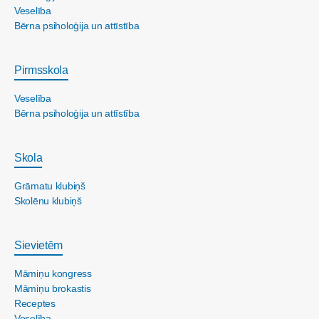
Veselība
Bērna psiholoģija un attīstība
Pirmsskola
Veselība
Bērna psiholoģija un attīstība
Skola
Grāmatu klubiņš
Skolēnu klubiņš
Sievietēm
Māmiņu kongress
Māmiņu brokastis
Receptes
Veselība