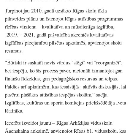
Turpinot jau 2010. gadā uzsākto Rīgas skolu tīkla
pilnveides plānu un īstenojot Rīgas attīstības programmas
rīcības virzienu – kvalitatīva un mūsdienīga izglītība,
2019. – 2021. gadā pašvaldība akcentēs kvalitatīvas
izglītības pieejamību pilsētas apkaimēs, apvienojot skolu
resursus.
“Būtiski ir saskatīt nevis vārdus "slēgt" vai "reorganizēt",
bet iespēju, ko šis process paver, racionāli izmantojot gan
finanšu līdzekļus, gan pedagoģiskos resursus un telpas.
Paldies arī apkaimēm, kas iesaistījās aktīvās diskusijās, lai
pavērtu plašākas attīstības iespējas skolām,” sacīja
Izglītības, kultūras un sporta komitejas priekšsēdētāja Iveta
Ratinīka.
Iecerēts izveidot jaunu – Rīgas Arkādijas vidusskolu
Āgenskalna apkaimē, apvienojot Rīgas 61. vidusskolu, kas