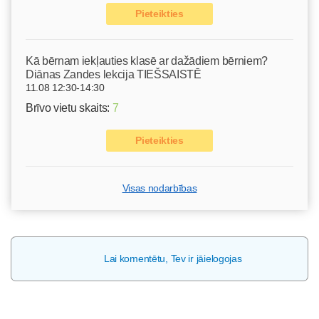
Pieteikties
Kā bērnam iekļauties klasē ar dažādiem bērniem?
Diānas Zandes lekcija TIEŠSAISTĒ
11.08 12:30-14:30
Brīvo vietu skaits:
7
Pieteikties
Visas nodarbības
Lai komentētu, Tev ir jāielogojas