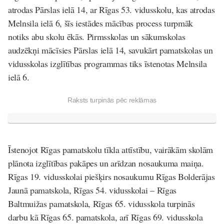
atrodas Pārslas ielā 14, ar Rīgas 53. vidusskolu, kas atrodas
Melnsila ielā 6, šīs iestādes mācības process turpmāk
notiks abu skolu ēkās. Pirmsskolas un sākumskolas
audzēkņi mācīsies Pārslas ielā 14, savukārt pamatskolas un
vidusskolas izglītības programmas tiks īstenotas Melnsila
ielā 6.
Raksts turpinās pēc reklāmas
Īstenojot Rīgas pamatskolu tīkla attīstību, vairākām skolām
plānota izglītības pakāpes un arīdzan nosaukuma maiņa.
Rīgas 19. vidusskolai piešķirs nosaukumu Rīgas Bolderājas
Jaunā pamatskola, Rīgas 54. vidusskolai – Rīgas
Baltmuižas pamatskola, Rīgas 65. vidusskola turpinās
darbu kā Rīgas 65. pamatskola, arī Rīgas 69. vidusskola