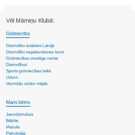
Vēl Māmiņu Klubā:
Grūtniecība
Dzemdību iestādes Latvijā
Dzemdību sagatavošanas kursi
Grūtniecības veselīga norise
Dzemdības
Sports grūtniecības laikā
Uzturs
Vecmāšu vizītes mājās
Mans bērns
Jaundzimušais
Bēbītis
Mazulis
Psiholoģija