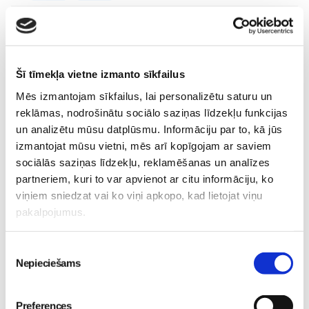
Lasi vēl
Šī tīmekļa vietne izmanto sīkfailus
Pakrojas muiža: šeit bērni uzzina, no kurienes rodas
Mēs izmantojam sīkfailus, lai personalizētu saturu un
piens un olas
Skola
reklāmas, nodrošinātu sociālo saziņas līdzekļu funkcijas
20. Jul 00:00
un analizētu mūsu datplūsmu. Informāciju par to, kā jūs
izmantojat mūsu vietni, mēs arī kopīgojam ar saviem
sociālās saziņas līdzekļu, reklamēšanas un analīzes
partneriem, kuri to var apvienot ar citu informāciju, ko
viņiem sniedzat vai ko viņi apkopo, kad lietojat viņu
Izglītība ārpus ierastajiem
pakalpojumus.
rāmjiem
Kā palīdzēt bērnam
Skola
justies sadzirdētam un
30. May 09:55
Piekrišanas
drošībā?
Skola
Nepieciešams
izvēle
30. May 09:55
Preferences