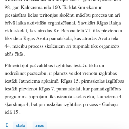
98, gan Kalnciema ielā 160. Turklāt šīm ēkām ir
piesaistītas lielas teritorijas skolēnu mācību procesa un arī
brīvā laika aktivitāšu organizēšanai. Savukārt Rīgas Raiņa
vidusskolai, kas atrodas Kr. Barona ielā 71, tiks pievienota
likvidētā Rīgas Avotu pamatskola, kas atrodas Avotu ielā
44, mācību process skolēniem arī turpmāk tiks organizēts
abās ēkās.
Pilnveidojot pašvaldības izglītības iestāžu tīklu un
nodrošinot pēctecību, ir plānots veidot vienotu izglītības
iestādi Jaunciema apkaimē. Rīgas 15. pirmsskolas izglītības
iestādi pievienot Rīgas 7. pamatskolai, kur pamatizglītības
programma joprojām tiks īstenota skolas ēka, Jaunciema 4.
šķērslīnijā 4, bet pirmsskolas izglītības process - Gaileņu
ielā 15 .
skola
ziņas