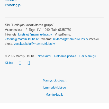
Psiholoģija
SIA "Lietišķās kreativitātes grupa"
Vīlandes iela 1-2, Rīga, LV - 1010, Tālr. 67350750
Internets:
kristine@maminuklubs.lv
TV raidījums:
kristine@maminuklubs.lv
Reklāma:
reklama@maminuklubs.lv
Vecāku
skola:
vecakuskola@maminuklubs.lv
© 2026 Māmiņu klubs
Noteikumi
Reklāma portālā
Par Māmiņu
Klubu
Mamyciuklubas.lt
Emmedeklubi.ee
Maminklub.lv