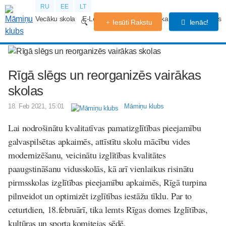
RU
EE
LT
Vecāku skola
E-Lekcijas
Grūtniecības kalendārs
Forums
Iesūti Rakstu
Ienāc!
Rīgā slēgs un reorganizēs vairākas
skolas
18. Feb 2021, 15:01
Māmiņu klubs
Lai nodrošinātu kvalitatīvas pamatizglītības pieejamību
galvaspilsētas apkaimēs, attīstītu skolu mācību vides
modernizēšanu, veicinātu izglītības kvalitātes
paaugstināšanu vidusskolās, kā arī vienlaikus risinātu
pirmsskolas izglītības pieejamību apkaimēs, Rīgā turpina
pilnveidot un optimizēt izglītības iestāžu tīklu. Par to
ceturtdien, 18.februārī, tika lemts Rīgas domes Izglītības,
kultūras un sporta komitejas sēdē.