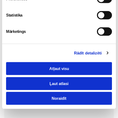
Statistika
Mārketings
Noklausies režisora
Edmunda Jansona
Rādīt detalizēti
animācijas filmas
“Laimīgie” tituldziesmu
“Nekad nav garlaicīgi
Atļaut visu
kam?”!
Skola
26. May 18:12
Ļaut atlasi
Noraidīt