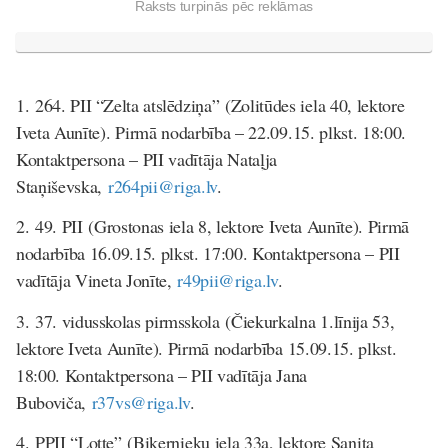
Raksts turpinās pēc reklāmas
1.
264. PII “Zelta atslēdziņa”
(Zolitūdes iela 40, lektore
Iveta Aunīte). Pirmā nodarbība – 22.09.15. plkst. 18:00.
Kontaktpersona – PII vadītāja Nataļja
Staņiševska,
r264pii@riga.lv
.
2.
49. PII
(Grostonas iela 8, lektore Iveta Aunīte). Pirmā
nodarbība 16.09.15. plkst. 17:00. Kontaktpersona – PII
vadītāja Vineta Jonīte,
r49pii@riga.lv
.
3.
37. vidusskolas pirmsskola
(Čiekurkalna 1.līnija 53,
lektore Iveta Aunīte). Pirmā nodarbība 15.09.15. plkst.
18:00. Kontaktpersona – PII vadītāja Jana
Buboviča,
r37vs@riga.lv
.
4.
PPII “Lotte”
(Biķernieku iela 33a, lektore Sanita