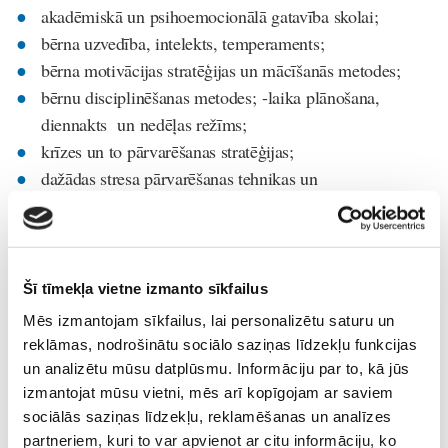
akadēmiskā un psihoemocionālā gatavība skolai;
bērna uzvedība, intelekts, temperaments;
bērna motivācijas stratēģijas un mācīšanās metodes;
bērnu disciplinēšanas metodes;
-laika plānošana,
diennakts un nedēļas režīms;
krīzes un to pārvarēšanas stratēģijas;
dažādas stresa pārvarēšanas tehnikas un
nomierināšanās metodes;
beznosacījuma mīlestība un nedalīta uzmanība;
skolas izvēles kritēriji, kā runāt ar bērnu par skolu un
skolotājiem, skolas un ģimenes sadarbība u.c.
Šī tīmekļa vietne izmanto sīkfailus
Mēs izmantojam sīkfailus, lai personalizētu saturu un
reklāmas, nodrošinātu sociālo saziņas līdzekļu funkcijas
Afiša
Uz-skolu
ziņas
un analizētu mūsu datplūsmu. Informāciju par to, kā jūs
izmantojat mūsu vietni, mēs arī kopīgojam ar saviem
Lasi vēl
sociālās saziņas līdzekļu, reklamēšanas un analīzes
partneriem, kuri to var apvienot ar citu informāciju, ko