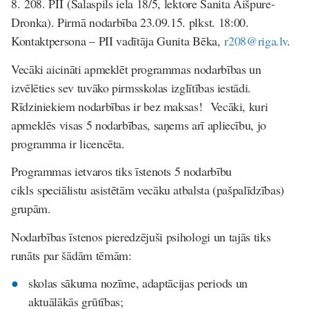
8.
208. PII
(Salaspils iela 18/5, lektore Sanita Aišpure-
Dronka). Pirmā nodarbība 23.09.15. plkst. 18:00.
Kontaktpersona – PII vadītāja Gunita Bēka,
r208@riga.lv
.
Vecāki aicināti apmeklēt programmas nodarbības un
izvēlēties sev tuvāko pirmsskolas izglītības iestādi.
Rīdziniekiem nodarbības ir bez maksas!
Vecāki, kuri
apmeklēs visas 5 nodarbības, saņems arī apliecību, jo
programma ir licencēta.
Programmas ietvaros tiks īstenots 5 nodarbību
cikls
speciālistu asistētām vecāku atbalsta (pašpalīdzības)
grupām.
Nodarbības īstenos pieredzējuši psihologi un tajās tiks
runāts par šādām tēmām:
skolas sākuma nozīme, adaptācijas periods un
aktuālākās grūtības;