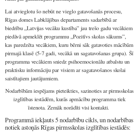
Lai atvieglotu šo nebūt ne vieglo gatavošanās procesu,
Rīgas domes Labklājības departaments sadarbībā ar
biedrību „Latvijas vecāku kustība” jau trešo gadu vecākiem
piedāvā apmeklēt programmu „Pozitīvs skolas sākums”,
kas paredzēta vecākiem, kuru bērni sāk gatavoties mācībām
pirmajā klasē (5-7 gadi, vecākā un sagatavošanas grupa). Šī
programma vecākiem sniedz psihoemocionālu atbalstu un
praktisku informāciju par visiem ar sagatavošanos skolai
saistītajiem jautājumiem.
Nodarbībām iespējams pieteikties, sazinoties ar pirmsskolas
izglītības iestādēm, kurās apmācību programma tiek
īstenota. Zemāk norādīti visi kontakti.
Programmā iekļauts 5 nodarbību cikls, un nodarbības
notiek astoņās Rīgas pirmsskolas izglītības iestādēs: