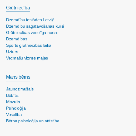
Grūtniecība
Dzemdību iestādes Latvijā
Dzemdību sagatavošanas kursi
Grūtniecības veselīga norise
Dzemdības
Sports grūtniecības laikā
Uzturs
Vecmāšu vizītes mājās
Mans bērns
Jaundzimušais
Bēbītis
Mazulis
Psiholoģija
Veselība
Bērna psiholoģija un attīstība