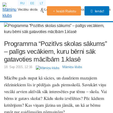
RU
EE
LT
Vecāku skola
E-Lekcijas
Grūtniecības kalendārs
Forums
Iesūti Rakstu
Ienāc!
Programma “Pozitīvs skolas sākums”
– palīgs vecākiem, kuru bērni sāk
gatavoties mācībām 1.klasē
18. Sep 2015, 12:16
Māmiņu klubs
Mācību gads nupat kā sācies, un daudziem mazajiem
rīdziniekiem šis ir pēdējais gads pirmsskolā. Savukārt viņu
vecāki arvien aktīvāk sāk interesēties par tēmu – skola. Vai
bērns ir gatavs skolai? Kādu skolu izvēlēties? Pēc kādiem
kritērijiem? Kas viņam jāzina un jāmāk, un kā ar bērnu
runāt par gaidāmajām pārmaiņām?