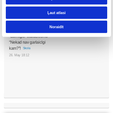
Ļaut atlasi
Noklausies režisora
Edmunda Jansona
Noraidīt
animācijas filmas
“Laimīgie” tituldziesmu
“Nekad nav garlaicīgi
kam?”!
Skola
26. May 18:12