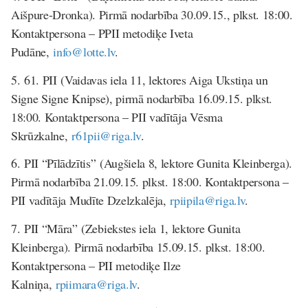
Aišpure-Dronka). Pirmā nodarbība 30.09.15., plkst. 18:00.
Kontaktpersona – PPII metodiķe Iveta
Pudāne,
info@lotte.lv
.
5.
61. PII
(Vaidavas iela 11, lektores Aiga Ukstiņa un
Signe Signe Knipse), pirmā nodarbība 16.09.15. plkst.
18:00. Kontaktpersona – PII vadītāja Vēsma
Skrūzkalne,
r61pii@riga.lv
.
6.
PII “Pīlādzītis”
(Augšiela 8, lektore Gunita Kleinberga).
Pirmā nodarbība 21.09.15. plkst. 18:00. Kontaktpersona –
PII vadītāja Mudīte Dzelzkalēja
,
rpiipila@riga.lv
.
7.
PII “Māra”
(Zebiekstes iela 1, lektore Gunita
Kleinberga). Pirmā nodarbība 15.09.15. plkst. 18:00.
Kontaktpersona – PII metodiķe Ilze
Kalniņa,
rpiimara@riga.lv
.