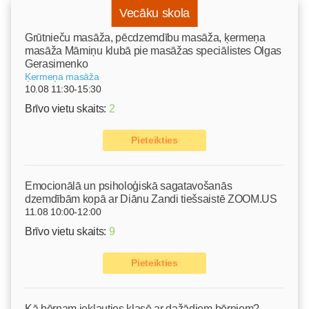
Vecāku skola
Grūtnieču masāža, pēcdzemdību masāža, ķermeņa
masāža Māmiņu klubā pie masāžas speciālistes Olgas
Gerasimenko
Ķermeņa masāža
10.08 11:30-15:30
Brīvo vietu skaits:
2
Pieteikties
Emocionālā un psiholoģiskā sagatavošanās
dzemdībām kopā ar Diānu Zandi tiešsaistē ZOOM.US
11.08 10:00-12:00
Brīvo vietu skaits:
9
Pieteikties
Kā bērnam iekļauties klasē ar dažādiem bērniem?