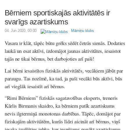
Bērniem sportiskajās aktivitātēs ir
svarīgs azartiskums
04. Jun 2020, 00:00
Māmiņu klubs
Vasara ir klāt, tāpēc būtu grēks sēdēt četrās sienās. Dodaties
laukā un esat aktīvi, izdomājot jaunas aktivitātes, iesaistot
tajās ne tikai bērnus, bet darbojoties arī paši!
Lai bērni iesaistītos fiziskās aktivitātēs, vecākiem jābūt par
paraugu. Tas nozīmē, ka tad, ja paši vecāki būs aktīvi, būs
arī vieglāk iesaistīt arī bērnus.
“Rimi Bērniem” fiziskās sagatavotības eksperts, treneris
Kārlis Birmanis skaidro, ka bērniem patīk azartiskums
nevis ilgtermiņā monotonas darbības. Tāpēc, domājot par
fiziskajām aktivitātēm, kurās līdzi aicināt arī bērnus, viņš
iesaka izvēlēties jebko, kur iespējams panākt azartiskumu.