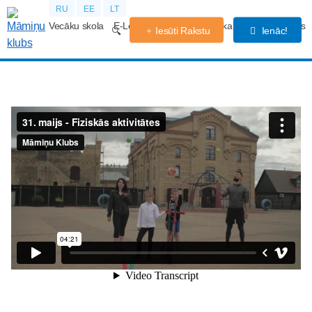
RU
EE
LT
Vecāku skola
E-Lekcijas
Grūtniecības kalendārs
Forums
Iesūti Rakstu
Ienāc!