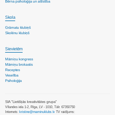
Bērna psiholoģija un attīstība
Skola
Grāmatu klubiņš
Skolēnu klubiņš
Sievietēm
Māmiņu kongress
Māmiņu brokastis
Receptes
Veselība
Psiholoģija
SIA "Lietišķās kreativitātes grupa"
Vīlandes iela 1-2, Rīga, LV - 1010, Tālr. 67350750
Internets:
kristine@maminuklubs.lv
TV raidījums: