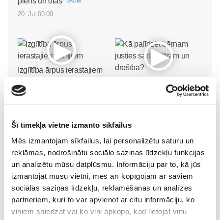
piens un olas
Skola
20. Jul 00:00
Izglītība ārpus ierastajiem
rāmjiem
Kā palīdzēt bērnam
Skola
justies sadzirdētam un
30. May 09:55
drošībā?
Skola
30. May 09:55
Šī tīmekļa vietne izmanto sīkfailus
Mēs izmantojam sīkfailus, lai personalizētu saturu un
reklāmas, nodrošinātu sociālo saziņas līdzekļu funkcijas
un analizētu mūsu datplūsmu. Informāciju par to, kā jūs
izmantojat mūsu vietni, mēs arī kopīgojam ar saviem
sociālās saziņas līdzekļu, reklamēšanas un analīzes
partneriem, kuri to var apvienot ar citu informāciju, ko
viņiem sniedzat vai ko viņi apkopo, kad lietojat viņu