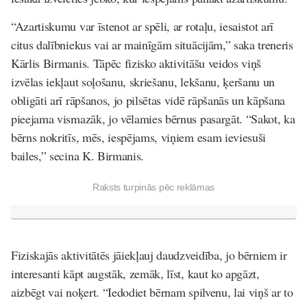
“Azartiskumu var īstenot ar spēli, ar rotaļu, iesaistot arī
citus dalībniekus vai ar mainīgām situācijām,” saka treneris
Kārlis Birmanis. Tāpēc fizisko aktivitāšu veidos viņš
izvēlas iekļaut soļošanu, skriešanu, lekšanu, ķeršanu un
obligāti arī rāpšanos, jo pilsētas vidē rāpšanās un kāpšana
pieejama vismazāk, jo vēlamies bērnus pasargāt. “Sakot, ka
bērns nokritīs, mēs, iespējams, viņiem esam ieviesuši
bailes,” secina K. Birmanis.
Raksts turpinās pēc reklāmas
Fiziskajās aktivitātēs jāiekļauj daudzveidība, jo bērniem ir
interesanti kāpt augstāk, zemāk, līst, kaut ko apgāzt,
aizbēgt vai noķert. “Iedodiet bērnam spilvenu, lai viņš ar to