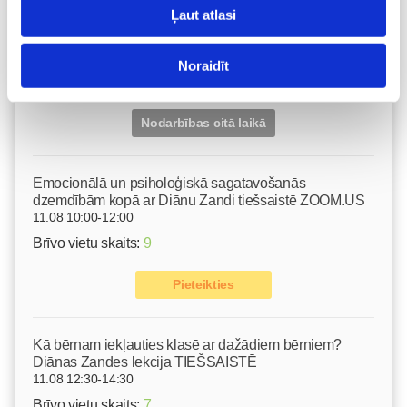
masāža Māmiņu klubā pie masāžas speciālistes Olgas
Ļaut atlasi
Gerasimenko
Ķermeņa masāža
10.08 11:30-15:30
Noraidīt
Izpārdots
Nodarbības citā laikā
Emocionālā un psiholoģiskā sagatavošanās
dzemdībām kopā ar Diānu Zandi tiešsaistē ZOOM.US
11.08 10:00-12:00
Brīvo vietu skaits:
9
Pieteikties
Kā bērnam iekļauties klasē ar dažādiem bērniem?
Diānas Zandes lekcija TIEŠSAISTĒ
11.08 12:30-14:30
Brīvo vietu skaits:
7