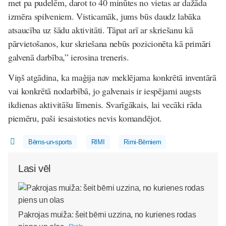
met pa pudelēm, darot to 40 minūtes no vietas ar dažāda
izmēra spilveniem. Visticamāk, jums būs daudz labāka
atsaucība uz šādu aktivitāti. Tāpat arī ar skriešanu kā
pārvietošanos, kur skriešana nebūs pozicionēta kā primāri
galvenā darbība,” ierosina treneris.
Viņš atgādina, ka maģija nav meklējama konkrētā inventārā
vai konkrētā nodarbībā, jo galvenais ir iespējami augsts
ikdienas aktivitāšu līmenis. Svarīgākais, lai vecāki rāda
piemēru, paši iesaistoties nevis komandējot.
Bērns-un-sports
RIMI
Rimi-Bērniem
Lasi vēl
Pakrojas muiža: šeit bērni uzzina, no kurienes rodas