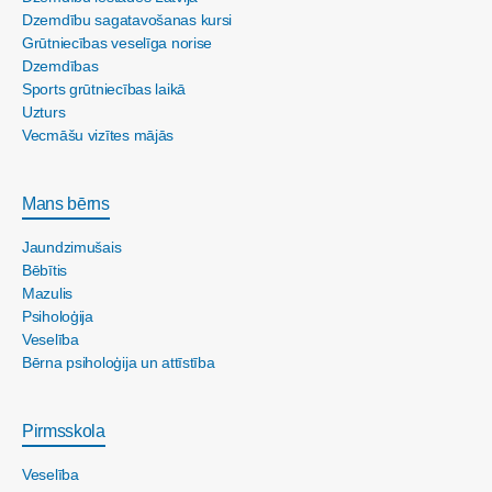
Dzemdību sagatavošanas kursi
Grūtniecības veselīga norise
Dzemdības
Sports grūtniecības laikā
Uzturs
Vecmāšu vizītes mājās
Mans bērns
Jaundzimušais
Bēbītis
Mazulis
Psiholoģija
Veselība
Bērna psiholoģija un attīstība
Pirmsskola
Veselība