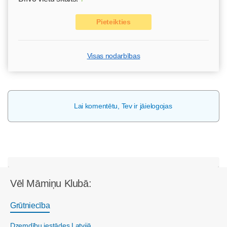
Pieteikties
Visas nodarbības
Lai komentētu, Tev ir jāielogojas
Vēl Māmiņu Klubā:
Grūtniecība
Dzemdību iestādes Latvijā